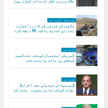
خلاف ورزی، قطر کے ساتھ کھڑے ہیں:
دفتر خارجہ
خبر و نظر
قومی امور
سکیورٹی فورسز کی کارروائیاں،
بھارتی حمایت یافتہ 19 دہشت گرد
ہلاک
قومی امور
گھریلو استعمال کیلئے نئے گیسز
کنکشن پر عائد پابندی ختم
قومی امور
(موسمیاتی تبدیلی مضر اثرات)
بچاؤ کیلئے جامع منصوبہ بندی کر
رہے ہیں: وزیراعظم