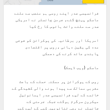
فرانسیسی صدر اپنے روسی ہم منصب سے ملنے
ماسکو پہنچ گئے، جرمن چانسلر نے امریکی
صدر سے ملنے وائٹ ہائوس کا رخ کیا
امریکا اور برطانیہ کی یوکرائن کو فوجی
مدد کی یقین دہانی ،روس پر اقتصادی
پابندی عائد کرنے کی دھمکی
ماسکو (ویب ڈیسک)
روس کے یوکرائن پر ممکنہ حملے کے باعث
مغربی ممالک سے پیدا ہونے والی کشیدگی کے
خاتمے کے لیے فرانسیسی صدر ایمانوئیل
میکرون سرگرم ہوگئے جبکہ جرمنی کے
چانسلر نے بھی تنائومیں کمی کے لیے کمر