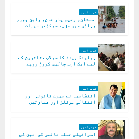
قومی امور
ملتان، رحیم یار خان، راجن پور،
وہاڑی میں مزید سیکڑوں دیہات
ڈوب گئے
قومی امور
ہیلپنگ ہینڈ کا سیلاب متاثرین کے
لیے ایک ارب چالیس کروڑ روپے
امداد کا اعلان
قومی امور
انتظامیہ نے میرے قانونی اور
انتقالی ہوٹلز اور عمارتیں
مسمار کر دیں، ملک صدیق
قومی امور
اسرائیلی حملہ عالمی قوانین کی