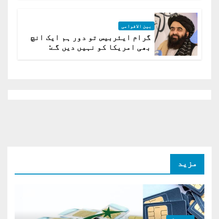
بین الاقوامی
گرام ایئربیس تو دور ہم ایک انچ
بھی امریکا کو نہیں دیں گے:
افغانستان کا دو ٹوک مؤقف
مزید