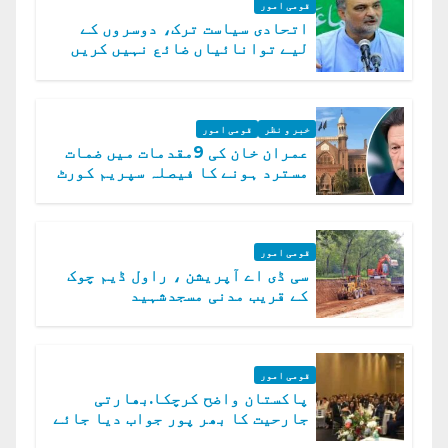
قومی امور
اتحادی سیاست ترک، دوسروں کے
لیے توانائیاں ضائع نہیں کریں
گے، حافظ نعیم الرحمن
خبر و نظر
قومی امور
عمران خان کی 9مقدمات میں ضمات
مسترد ہونے کا فیصلہ سپریم کورٹ
میں چیلنج
قومی امور
سی ڈی اے آپریشن ، راول ڈیم چوک
کے قریب مدنی مسجدشہید
قومی امور
پاکستان واضح کرچکا.بھارتی
جارحیت کا بھر پور جواب دیا جائے
گا.سید عاصم منیر