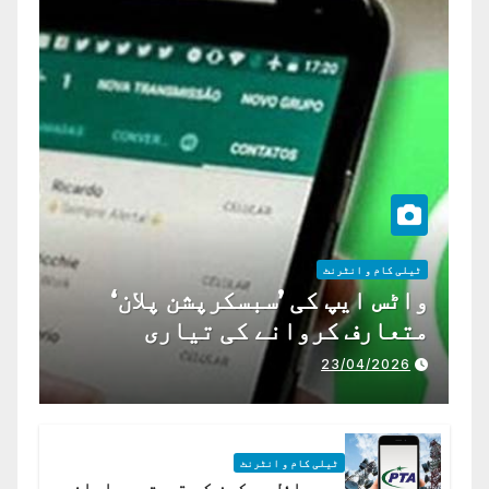
ٹیلی کام و انٹرنٹ
واٹس ایپ کی ’سبسکرپشن پلان‘
متعارف کروانے کی تیاری
23/04/2026
ٹیلی کام و انٹرنٹ
موبائل پیکجز کی قیمتیں ماہانہ