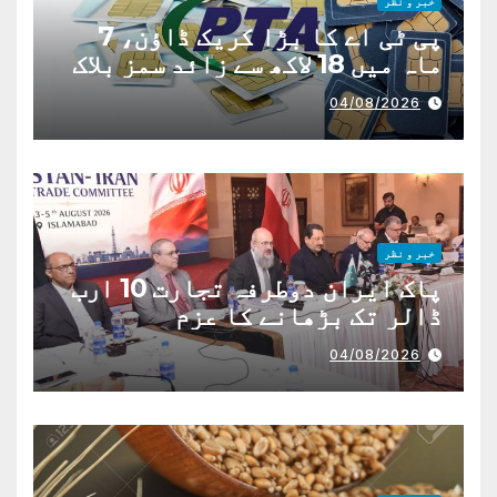
خبر و نظر
پی ٹی اے کا بڑا کریک ڈاؤن، 7
ماہ میں 18 لاکھ سے زائد سمز بلاک
04/08/2026
خبر و نظر
پاک ایران دوطرفہ تجارت 10 ارب
ڈالر تک بڑھانے کا عزم
04/08/2026