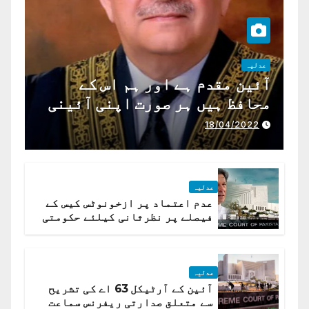
عدلیہ
آئین مقدم ہے اور ہم اس کے
محافظ ہیں ہر صورت اپنی آئینی
ذمہ داری ادا کرینگے ، چیف
18/04/2022
جسٹس پاکستان
عدلیہ
عدم اعتماد پر ازخونوٹس کیس کے
فیصلے پر نظرثانی کیلئے حکومتی
تیار درخواست دائر نہ ہوسکی
عدلیہ
آئین کے آرٹیکل 63 اے کی تشریح
سے متعلق صدارتی ریفرنس سماعت