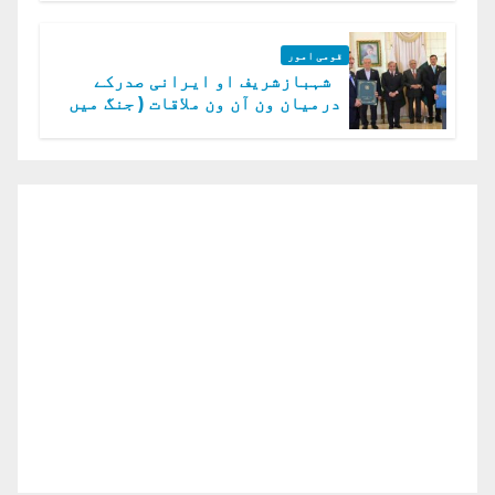
قومی امور
شہبازشریف او ایرانی صدرکے
درمیان ون آن ون ملاقات ( جنگ میں
دو ٹوک حمایت پر اظہار شکریہ)