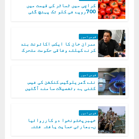
کراچی میں ٹماٹر کی قیمت میں
700روپے فی کلو تک پہنچ گئی
قومی امور
عمران خان کا ایکس اکائونٹ بند
کرنے کیلئے وفاقی حکومت متحرک
قومی امور
نئے گھریلوگیس کنکشن کی فیس
کتنی ہے ،تفصیلات سامنے آگئیں
قومی امور
خیبرپختونخوا دو کارروائیا
ں..بھارتی حمایت یافتہ فتنہ
الخوارج کے 31 دہشت گرد ہلاک