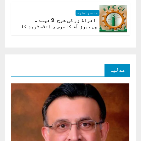
صنعت و تجارت
افراط زر کی شرح 9 فیصد ..
چیمبرز آف کامرس ، انڈسٹریز کا
شرح سود میں کمی کا مطالبہ
عدلیہ