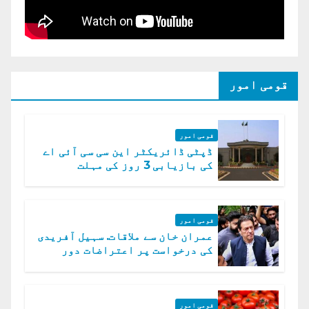
قومی امور
قومی امور
ڈپٹی ڈائریکٹر این سی سی آئی اے
کی بازیابی 3 روز کی مہلت
قومی امور
عمران خان سے ملاقات. سہیل آفریدی
کی درخواست پر اعتراضات دور
قومی امور