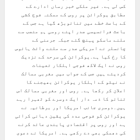
کس لی ہے۔ غیر ملکی خبر رساں ادارے کے
مطابق یوکرائن پر روس کے ممکنہ فوج کشی
کے باعث خطے میں تنائوبڑھ گیا ہے جس کے
باعث فرانسیسی صدر اپنے روسی ہم منصب سے
ملنے ماسکو پہنچ گئے جبکہ جرمنی کے
چانسلر نے امریکی صدر سے ملنے وائٹ ہائوس
کا رخ کیا ہے۔یوکرائن کی سرحد کے نزدیک
روس نے ایک لاکھ فوجی اہلکار تعینات
کردیئے ہیں جس کے جواب میں مغربی ممالک
نے نیٹو کے اہلکار یوکرائن بھیجنے کا
اعلان کر رکھا ہے۔ روس اور مغربی ممالک اس
تنائو کا ذمہ دار ایک دوسرے کو ٹھہرا رہے
ہیں۔دوسری جانب امریکا اور برطانیہ نے
یوکرائن کو فوجی مدد کی یقین دہانی کرائی
ہے اور روس پر اقتصادی پابندی عائد کرنے
کی دھمکی بھی دے رکھی ہے۔ امریکا نے دعوی