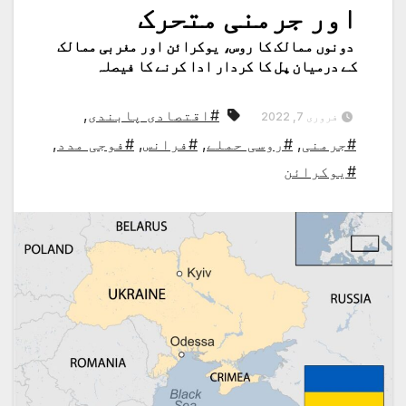
اور جرمنی متحرک
دونوں ممالک کا روس، یوکرائن اور مغربی ممالک
کے درمیان پل کا کردار ادا کرنے کا فیصلہ
#اقتصادی پابندی
,
فروری 7, 2022
#جرمنی
,
#روسی حملے
,
#فرانس
,
#فوجی مدد
,
#یوکرائن