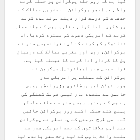
کیا ہے کہ روس جلد یوکرائن پر حملہ کرنے
والا ہے۔ ادھر یوکرائن نے مغربی ممالک کے
خدشات کو درست قرار دیتے ہوئے مدد کرنے
پر شکریہ ادا کیا ہے تاہم روس کے جلد حملہ
کرنے کے امریکی دعوے کو مسترد کردیا۔اس
تنائوکو کم کرنے کے لیے فرانسیسی صدر نے
یوکرائن، روس اور مغربی ممالک کے درمیان
پل کا کردار ادا کرنے کا فیصلہ کیا ہے۔
فرانسیسی صدر ایمانوئیل میکرون نے
یوکرائن کے مسئلے پر امریکی صدر
جوبائیڈن اور برطانوی وزیراعظم بورس
جانسن سے متعدد بار ٹیلی فونک گفتگو کی
ہے جس کے بعدوہ روسی صدر سے ملنے ماسکو
پہنچ گئے جبکہ اگلے روز یوکرائن جائیں
گے۔اسی طرح جرمنی کے چانسلر نے یوکرائن
میں اہم ملاقاتوں کے بعد امریکی صدر سے
ملنے وائٹ ہاوس کے لیے رخت سفر باندھ لیا