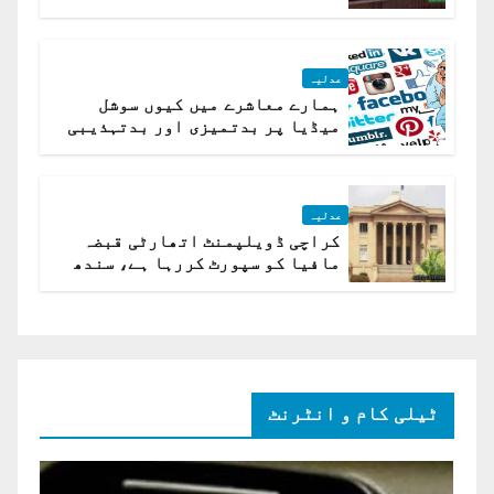
کیلئے مقرر
عدلیہ
ہمارے معاشرے میں کیوں سوشل
میڈیا پر بدتمیزی اور بدتہذیبی
ہے؟ اسلام آباد ہائیکورٹ
عدلیہ
کراچی ڈویلپمنٹ اتھارٹی قبضہ
مافیا کو سپورٹ کررہا ہے، سندھ
ہائی کورٹ برہم
ٹیلی کام و انٹرنٹ