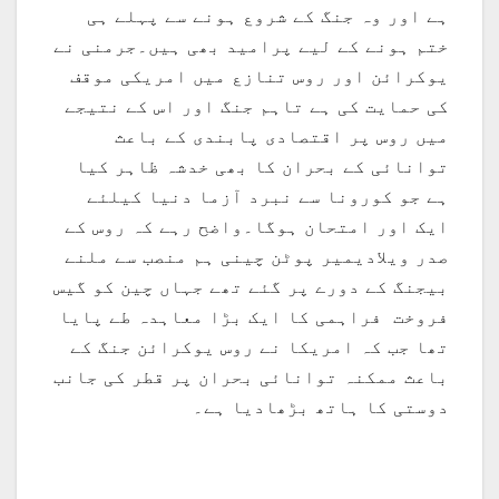
ہے اور وہ جنگ کے شروع ہونے سے پہلے ہی
ختم ہونے کے لیے پرامید بھی ہیں۔جرمنی نے
یوکرائن اور روس تنازع میں امریکی موقف
کی حمایت کی ہے تاہم جنگ اور اس کے نتیجے
میں روس پر اقتصادی پابندی کے باعث
توانائی کے بحران کا بھی خدشہ ظاہر کیا
ہے جو کورونا سے نبرد آزما دنیا کیلئے
ایک اور امتحان ہوگا۔واضح رہے کہ روس کے
صدر ویلادیمیر پوٹن چینی ہم منصب سے ملنے
بیجنگ کے دورے پر گئے تھے جہاں چین کو گیس
فروخت فراہمی کا ایک بڑا معاہدہ طے پایا
تھا جب کہ امریکا نے روس یوکرائن جنگ کے
باعث ممکنہ توانائی بحران پر قطر کی جانب
دوستی کا ہاتھ بڑھادیا ہے۔