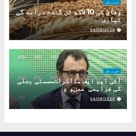
خبر و نظر
وفاق کی 10 لاکھ ٹن گندم درآمد کی
تیاری
04/08/2026
خبر و نظر
آئی ایم ایف مذاکرات..سستی بجلی
کی فراہمی ممںو ع
04/08/2026