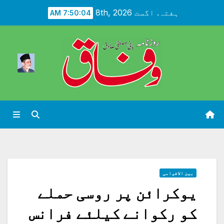
Ski
ہفتہ. اگست 8th, 2026
7:50:06 AM
t
conten
بین الاقوامی
یوکرائن پر روسی حملے
کو رکوانے کیلئے فرانس