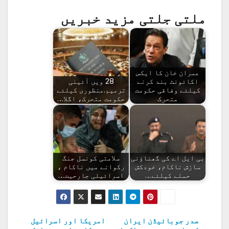
ملتی جلتی مزید خبریں
عمران خان کا ایکس
اکائونٹ بند کرنے
28 ویں آئینی
کیلئے وفاقی حکومت
ترمیم.منظوری کیلئے
متحرک
حکومت متحرک، اگلا…
بی ایل اے کی گھناؤنی
سلامتی کونسل جنگ
سازش ناکام، خودکش
رکوانے میں ناکام ،
حملے کیلئے…
اسرائیلی جارحیت…
صدر جوبائیڈن ایران
امریکا اور اسرائیل
پوسٹوں