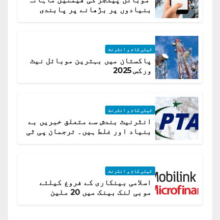
بنیادوں پر بڑھانے پر پابندی
ٹیلی کام و انٹرنٹ
پاکستان میں بہترین موبائل نیٹ
ورکس 2025
ٹیلی کام و انٹرنٹ
انٹرنیٹ بندش سے متعلق خبریں بے
بنیاد اور غلط ہیں۔ ترجمان پی ٹی
اے
ٹیلی کام و انٹرنٹ
اسلامی بینکاری کے فروغ کیلئے
موبی لنک بینک میں 20 ملین
امریکی ڈالر کی سرمایہ کاری