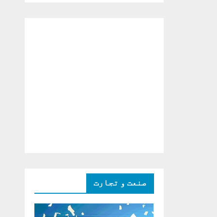
دو ٹوک حمایت پر
اظہار شکریہ)
صنعت و تجارت