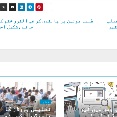
ملی
طلبہ یونین پر پابندی کو فی الفور ختم ک
قین
جائے ،شکیل اح
تعلیم
 بھر میں غیر
تعلیمی بورڈز کا
ڈ ٹیکنیکل
پاسنگ مارکس بڑھان