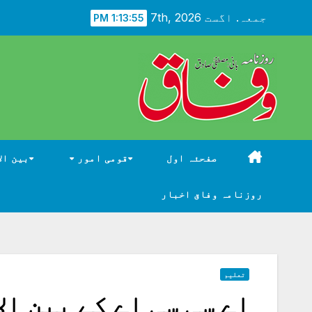
Ski
جمعہ. اگست 7th, 2026
1:13:56 PM
t
conten
صفحئہ اول
قومی امور
بین ال
روزنامہ وفاق اخبار
تعلیم
اے سی سی اے کے بین ا