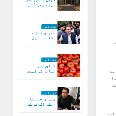
این سی سی آئی
اے کی بازیابی 3
روز کی مہلت
قومی امور
عمران خان سے
ملاقات. سہیل
منعقد
آفریدی کی
درخواست پر
اعتراضات دور
قومی امور
کراچی میں
سے
ٹماٹر کی قیمت
میں 700روپے فی
نڈ
کلو تک پہنچ گئی
ٹ
قومی امور
عمران خان کا
ایکس اکائونٹ
بند کرنے کیلئے
اسد
وفاقی حکومت