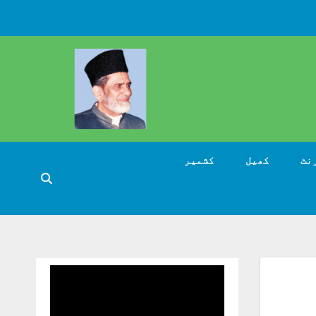
نٹ
کھیل
کشمیر