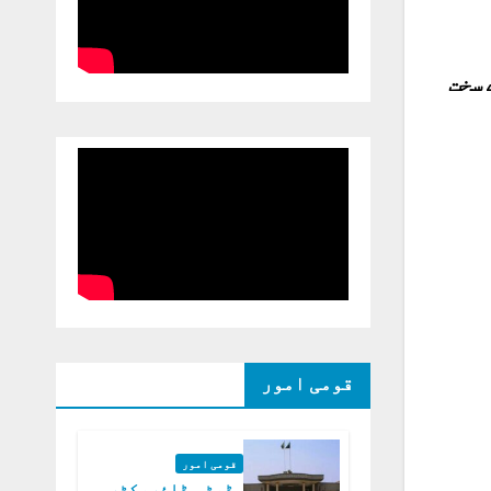
 سخت
قومی امور
قومی امور
ڈپٹی ڈائریکٹر