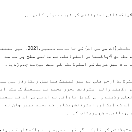
دی ایسوسی ایشن آف چارٹرڈ سرٹیفائیڈ اکاؤنٹنٹس(اے سی سی اے) کی جانب سے دسمبر،2021ء میں 
ہونے والے امتحانات کے اعلان کردہ نتائج کے مطابق 4پاکستانی اسٹوڈنٹس نے عالمی سطح پر سب سے
انات میں شریک کو اسٹوڈنٹس کو بہت پیچھے چھوڑدیا۔
سٹوڈنٹ ارحم علی نے مین ٹیننگ فنانشل ریکارڈز میں سب 
لق رکھنے والے اسٹوڈنٹ محرر محمد نے منیجنگ کاسٹس ای
علق رکھنے والی کومل باوانی نے اے سی سی اے کے منجمن
 اے کے ایک اور اسٹوڈنٹ،پشاور کے محمد عمیر جان نے
ں،عالمی سطح پر،ٹاپ کیا۔
سٹوڈنٹس کی کارکردگی کو اے سی سی اے پاکستان کے ہیڈ،