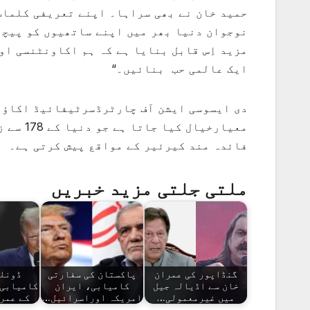
حمید خان نے بھی سراہا۔ اپنے تعریفی کلمات 
نوجوان دنیا بھر میں اپنے ساتھیوں کو پیچھے
مزید اِس قابل بنایا ہے کہ ہم اکاونٹنسی ا
ایک عالمی حب بنائیں۔“
دی ایسوسی ایشن آف چارٹرڈسرٹیفائیڈ اکاؤنٹ
معیارخی
فائدہ مند کیرئیر کے مواقع پیش کرتی ہے۔
ملتی جلتی مزید خبریں
گنڈاپور کی عمران
پاکستان کی سفارتی
ڈونلڈ
خان سے اڈیالہ جیل
کامیابی، ایران
کامیابی 
میں غیرمعمولی…
امریکہ اوراسرائیل…
کے عمر