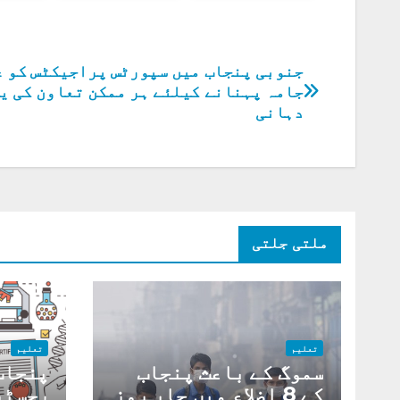
جنوبی پنجاب میں سپورٹس پراجیکٹس کو ع
پوسٹوں
جامہ پہنانے کیلئے ہر ممکن تعاون کی ی
کی
دہانی
نیویگیشن
ملتی جلتی
تعلیم
تعلیم
سموگ کے باعث پنجاب
پنجاب
کے 8 اضلاع میں چار روز
رجسٹر