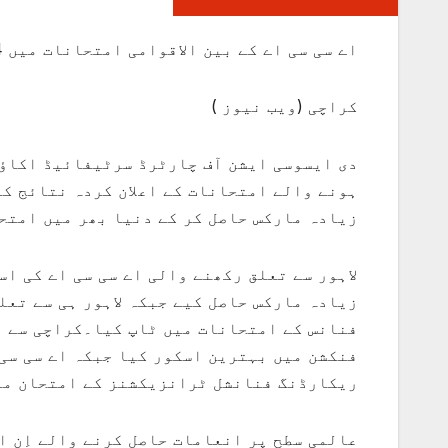
اے سی سی اے کے بین الاقوامی امتحانات میں 4پاکستانی اسٹوڈنٹس کی غیرمعمولی کامیابی
کراچی (ویب نیوز )
زیادہ مارکس حاصل کر کے دنیا بھر میں امتح
لاہور سے تعلق رکھنے والی اے سی سی اے کی ا
زیادہ مارکس حاصل کیے جبکہ لاہور ہی سے تع
فنانس کے امتحانات میں ٹاپ کیا۔کراچی سے ت
فنکشن میں بہترین اسکور کیا جبکہ اے سی سی
ریکارڈنگ فنانشل ٹرانزیکشنز کے امتحان می
عالمی سطح پر انعامات حاصل کرنے والے اِن ا