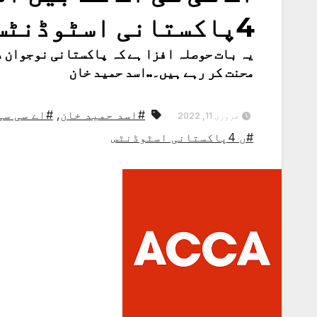
4پاکستانی اسٹوڈنٹس کی غیرمعمولی کامیابی
یہ بات حوصلہ افزا ہے کہ پاکستانی نوجوان د
محنت کر رہے ہیں۔..اسد حمید خان
#اسد حمید خان
,
#اے سی سی
فروری 11, 2022
#ں 4پاکستانی اسٹوڈنٹس