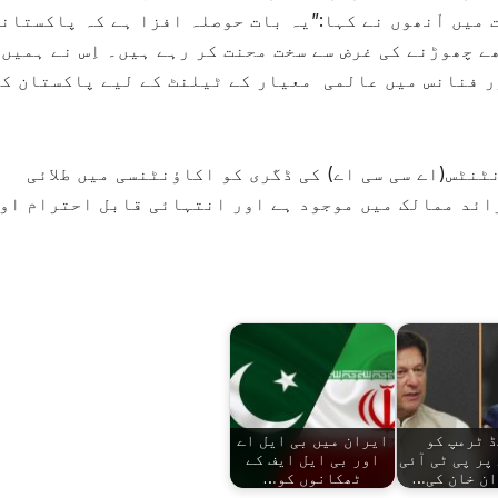
میں اْنھوں نے کہا:”یہ بات حوصلہ افزا ہے کہ پاکستان
 چھوڑنے کی غرض سے سخت محنت کر رہے ہیں۔ اِس نے ہمیں
ور فنانس میں عالمی معیار کے ٹیلنٹ کے لیے پاکستان ک
نٹس(اے سی سی اے) کی ڈگری کو اکاؤنٹنسی میں طلائی
ال کیا جاتا ہے جو دنیا کے 178 سے زائد ممالک میں موجود ہے اور انتہائی قابل احترام ا
 ٹرمپ کو
ایران میں بی ایل اے
پر پی ٹی آئی
اور بی ایل ایف کے
ان خان کی…
ٹھکانوں کو…