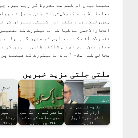
تعیناتیاں اس کیس سے مشروط کر رہے ہیں، چی
معاملہ طے ہو گا،ڈپٹی اٹارنی جنرل نے جواب
ہیں،لیکن وہ ریکٹر اور کمیٹی ممبران کی تع
اعجازالاحسن نے کہا کہ ہائیکورٹ کے تفصیلی
تفصیلات آنے کے بعد کیس کو سنیں گے،۔یاد رہ
چیئر مین ایچ ای سی ڈاکٹر طارق بنوری کو بح
بحالی کے اسلام آباد ہائیکورٹ کے فیصلے پر 
ملتی جلتی مزید خبریں
ایک جج کے عبوری
آرڈر کے خلاف
سائفر کیس ، اٹک جیل
سپری
انٹراکورٹ اپیل
میں سماعت کرنے کے
ریٹائرڈ 
قابلِ…
خلاف چیئرمین…
وفاقی 