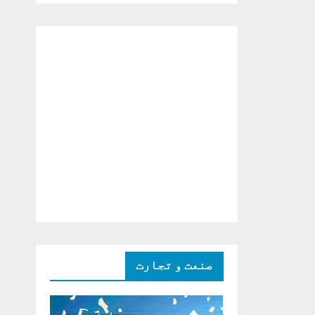
دو ٹوک حمایت پر
اظہار شکریہ)
صنعت و تجارت