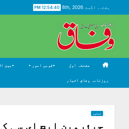
Ski
ہفتہ. اگست 8th, 2026
12:54:41 PM
t
conten
صفحئہ اول
قومی امور
بین ال
روزنامہ وفاق اخبار
تعلیم
چیئرمین ایچ ای سی کی