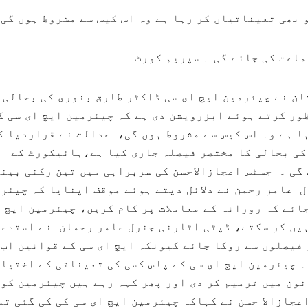
بھی تعیناتیاں کر رہا ہے وہ اس کیس سے مشروط ہوں گی
ماعت کی جائے گی ۔ سپریم کورٹ
ان نے چیئرمین ایچ ای سی ڈاکٹر طارق بنوری کی بحالی 
ور کرتے ہوئے ابزرویشن دی ہے کہ چیئرمین ایچ ای سی ک
ا ہے وہ اس کیس سے مشروط ہوں گی، عدالت نے قراردیا ک
 کی بحالی کا مختصر فیصلہ جاری کیا ہے،ہائیکورٹ کے
گی ۔ جسٹس اعجازالاحسن کی سربراہی میں تین رکنی بینچ
ل عامر رحمن نے دلائل دیتے ہوئے موقف اپنایا کہ چیئر
ائے کہ روزانہ کے معاملات پر کام کریں، چیئرمین ایچ 
یں کر سکتے، ڈپٹی اٹارنی جنرل عامر رحمان نے استدع
 فیصلوں سے روکا جائے کیونکہ ایچ ای سی کے قوانین اب 
 چیئرمین ایچ ای سی کے پاس کسی کی تعیناتی کے اختیار
ون میں ترمیم کر دی اور پھر کہہ رہے ہیں چیئرمین کو
جازالا حسن نے کہاکہ چیئرمین ایچ ای سی کی کی گئی تم