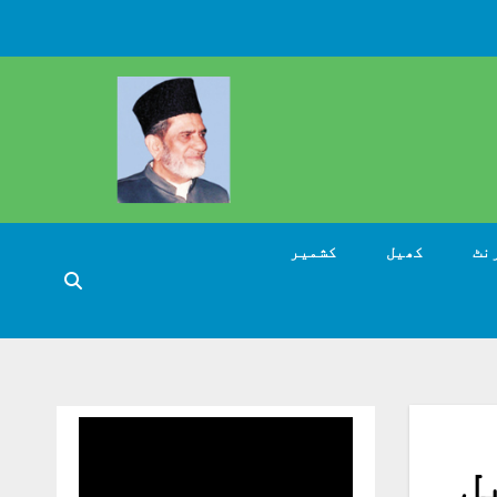
نٹ
کھیل
کشمیر
ل