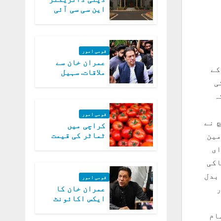
این سی سی آئی
اے کی بازیابی 3
روز کی مہلت
قومی امور
عمران خان سے
کے
ملاقات. سہیل
آفریدی کی
ی
درخواست پر
ہ
اعتراضات دور
قومی امور
 نے
کراچی میں
ٹماٹر کی قیمت
مین
میں 700روپے فی
ای
کلو تک پہنچ گئی
اکی
بدل
قومی امور
عمران خان کا
ایکس اکائونٹ
بند کرنے کیلئے
ام
وفاقی حکومت