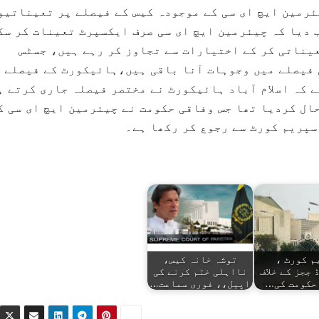
ئرمین ایچ ای سی کے موجودہ کیس کے فیصلے پر تعیناتیو
 دیا کہ چیئرمین ایچ ای سی صرف ایکسپرٹ تعینات کر سک
یناتی کر کے اختیارات سے تجاوز کر رہے ہیں، جسٹس
 فیصلے میں وجوہات آنا باقی ہیں،ہائیکورٹ کے فیصلے 
ے کہ اسلام آباد ہائیکورٹ نے مختصر فیصلہ جاری کرتے ہ
ال کردیا تھا جس وفاقی حکومت نے چیئرمین ایچ ای سی ک
سپریم کورٹ سے رجوع کر رکھا ہے۔
م کورٹ ،
توشہ خانہ کیس،
ججز کے خلاف
نااہلی ختم کرنے کی
حکومت کی…
اپیل،، فوری سماعت…