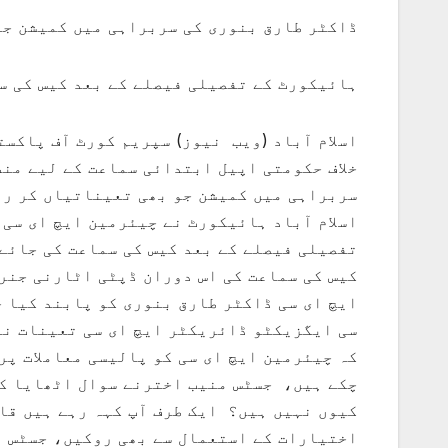
ڈاکٹر طارق بنوری کی سربراہی میں کمیشن جو 
ہائیکورٹ کے تفصیلی فیصلے کے بعد کیس کی س
اسلام آباد (ویب نیوز) سپریم کورٹ آف پاکست
خلاف حکومتی اپیل ابتدائی سماعت کے لیے منظ
سربراہی میں کمیشن جو بھی تعیناتیاں کر رہ
اسلام آباد ہائیکورٹ نے چیئرمین ایچ ای سی
تفصیلی فیصلے کے بعد کیس کی سماعت کی جائے 
کیس کی سماعت کی اس دوران ڈپٹی اٹارنی جنر
ایچ ای سی ڈاکٹر طارق بنوری کو پابند کیا ج
سی ایگزیکٹو ڈائریکٹر ایچ ای سی تعینات نہ
کہ چیئرمین ایچ ای سی کو پالیسی معاملات پر
چکے ہیں، جسٹس منیب اخترنے سوال اٹھایا کہ
کیوں نہیں ہیں؟ ایک طرف آپ کہہ رہے ہیں قان
اختیارات کے استعمال سے بھی روکیں، جسٹس اع