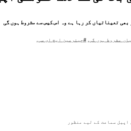
بھی تعیناتیاں کر رہا ہے وہ اس کیس سے مشروط ہوں گی
اں مشروط ہوں گی
,
#چیئرمین ایچ ای سی
,
 اپیل سماعت کے لیے منظور