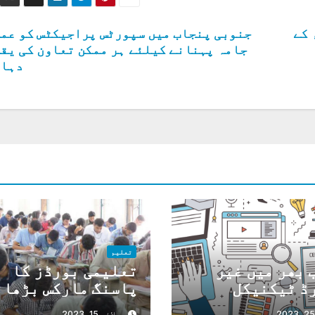
 کے
جنوبی پنجاب میں سپورٹس پراجیکٹس کو عم
جامہ پہنانے کیلئے ہر ممکن تعاون کی یق
دہان
تعلیم
 بھر میں غیر
تعلیمی بورڈز کا
ڈ ٹیکنیکل
پاسنگ مارکس بڑھان
ی اداروں کو بند
یکساں رزلٹ کارڈ
جولائی 15, 2023