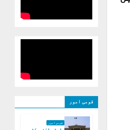
قومی امور
قومی امور
ڈپٹی ڈائریکٹر