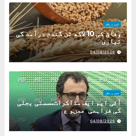
خبر و نظر
وفاق کی 10 لاکھ ٹن گندم درآمد کی
تیاری
04/08/2026
خبر و نظر
آئی ایم ایف مذاکرات..سستی بجلی
کی فراہمی ممںو ع
04/08/2026