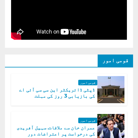
قومی امور
قومی امور
ڈپٹی ڈائریکٹر این سی سی آئی اے
کی بازیابی 3 روز کی مہلت
قومی امور
عمران خان سے ملاقات. سہیل آفریدی
کی درخواست پر اعتراضات دور