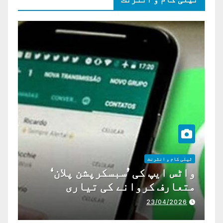
ٹیلی کام و انٹرنٹ
واٹس ایپ کی ’سبسکرپشن پلان‘
متعارف کروانے کی تیاری
23/04/2026