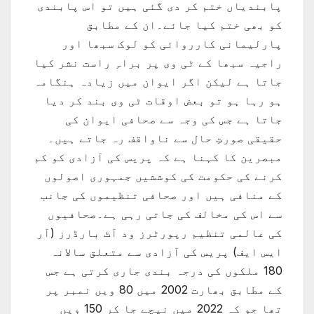
پابندیاں ختم کر دی گئی ہیں تو اس پابندی
کو بھی ختم کیا جائے۔ان کے مطابق
پارلیمانی کارروائی کو لوک سبھا اور
راجیہ سبھا کے ٹی وی پر براہِ راست نشر کیا
جاتا ہے لیکن اگر ایوان میں زیادہ ہنگامہ
ہو رہا ہو تو بعض اوقات ٹی وی بند کر دیا
جاتا ہے جس کی وجہ سے صحافی ایوان کی
حقیقی صورتِ حال سے ناواقف رہ جاتے ہیں۔
مبصرین کا کہنا ہے کہ پریس کی آزادی کو کم
کرنے کی حکومت کی کوششیں جمہوری اصولوں
کے منافی ہیں اور صحافی تنظیموں کی جانب
سے اس کی مخالف کی جاتی رہی ہے۔صحافیوں
کی عالمی تنظیم رپورٹرز ود آٹ بارڈرز (آر
ایس ایف) پریس کی آزادی سے متعلق سالانہ
180 ملکوں کی درجہ بندی جاری کرتی ہے جس
کے مطابق بھارت 2002 میں 80 ویں نمبر پر
تھا جو کہ 2022 میں نیچے جا کر 150 ویں