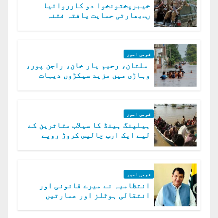
خیبرپختونخوا دو کارروائیا
ں..بھارتی حمایت یافتہ فتنہ
الخوارج کے 31 دہشت گرد ہلاک
قومی امور
ملتان، رحیم یار خان، راجن پور،
وہاڑی میں مزید سیکڑوں دیہات
ڈوب گئے
قومی امور
ہیلپنگ ہینڈ کا سیلاب متاثرین کے
لیے ایک ارب چالیس کروڑ روپے
امداد کا اعلان
قومی امور
انتظامیہ نے میرے قانونی اور
انتقالی ہوٹلز اور عمارتیں
مسمار کر دیں، ملک صدیق