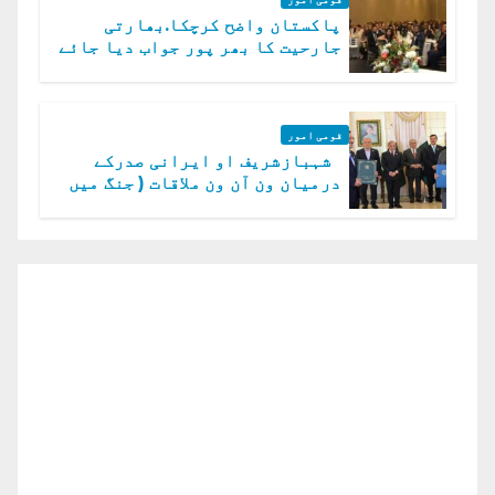
پاکستان واضح کرچکا.بھارتی
جارحیت کا بھر پور جواب دیا جائے
گا.سید عاصم منیر
قومی امور
شہبازشریف او ایرانی صدرکے
درمیان ون آن ون ملاقات ( جنگ میں
دو ٹوک حمایت پر اظہار شکریہ)