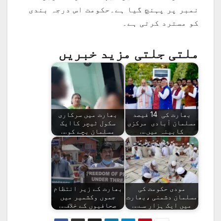
نمبر پر پہنچ گیا ہے۔حکومت اس درجہ بندی
کو مسترد کرتی ہے۔
ملتی جلتی مزید خبریں
بھارت کی 14 فیصد
بھارت میں سرکاری
مسلمان آبادی مرکزی
سکول ٹیچر کاایک
کابینہ میں…
مسلمان بچے کو…
مودی حکومت کی
بھارت کے زیر انتظام
مسلمان دشمنی ،بھارت
جموں وکشمیر میں
میں ایک ہزار سے…
صحافیوں کے خلاف…