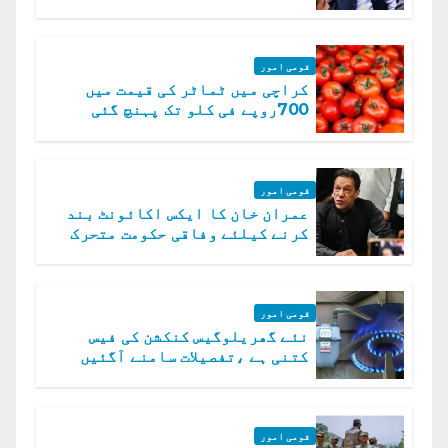
قومی امور
کراچی میں ٹماٹر کی قیمت میں
700روپے فی کلو تک پہنچ گئی
قومی امور
عمران خان کا ایکس اکائونٹ بند
کرنے کیلئے وفاقی حکومت متحرک
قومی امور
نئے گھریلوگیس کنکشن کی فیس
کتنی ہے ،تفصیلات سامنے آگئیں
قومی امور