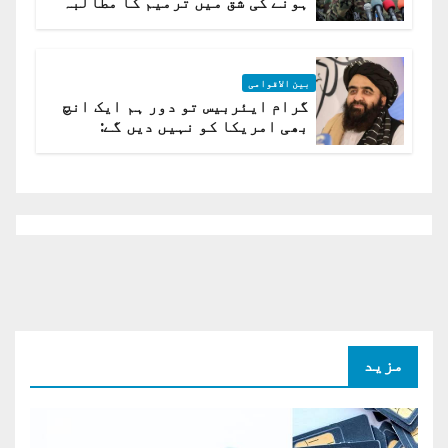
ہونے کی شق میں ترمیم کا مطالبہ
بین الاقوامی
گرام ایئربیس تو دور ہم ایک انچ
بھی امریکا کو نہیں دیں گے:
افغانستان کا دو ٹوک مؤقف
مزید