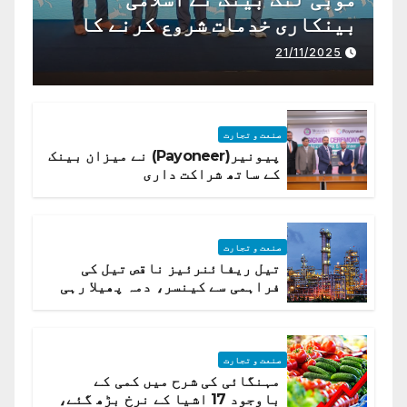
بینکاری خدمات شروع کرنے کا
اعلان کیا ہے،
21/11/2025
صنعت و تجارت
پیونیر(Payoneer) نے میزان بینک
کے ساتھ شراکت داری
صنعت و تجارت
تیل ریفائنرئیز ناقص تیل کی
فراہمی سے کینسر، دمہ پھیلا رہی
ہیں قائمہ کمیٹی میں انکشاف
صنعت و تجارت
مہنگائی کی شرح میں کمی کے
باوجود 17 اشیا کے نرخ بڑھ گئے،