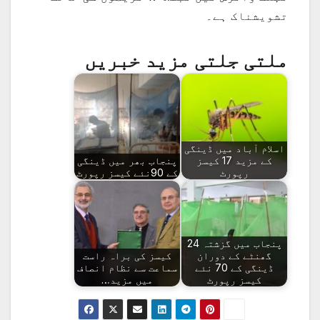
تشویشناک ہے۔
ملتی جلتی مزید خبریں
اسلام آباد میں ڈینگی
کے مزید 17 کیسز
پنجاب بھر میں ڈینگی
رپورٹ
کے 90نئے کیسز رپورٹ
پنجاب میں گزشتہ 24
گھنٹے کے دوران
کیسز کی براہ راست
ڈینگی کے 70 نئے
سماعت سے نظام انصاف
کیسز رپورٹ
میں مزید…