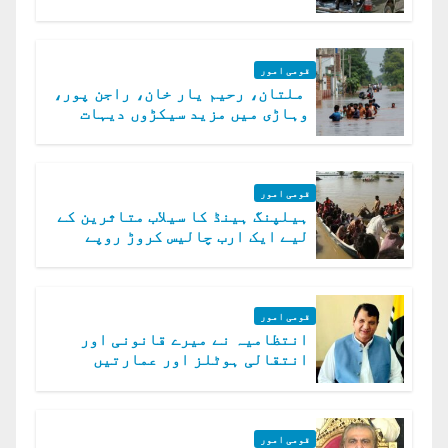
الخوارج کے 31 دہشت گرد ہلاک
قومی امور
ملتان، رحیم یار خان، راجن پور،
وہاڑی میں مزید سیکڑوں دیہات
ڈوب گئے
قومی امور
ہیلپنگ ہینڈ کا سیلاب متاثرین کے
لیے ایک ارب چالیس کروڑ روپے
امداد کا اعلان
قومی امور
انتظامیہ نے میرے قانونی اور
انتقالی ہوٹلز اور عمارتیں
مسمار کر دیں، ملک صدیق
قومی امور