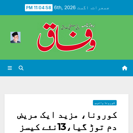
Ski
جمعرات. اگست 6th, 2026
11:05:00 PM
t
conten
کورونا وائرس
کورونا، مزید ایک مریض
دم توڑ گیا،13نئے کیسز