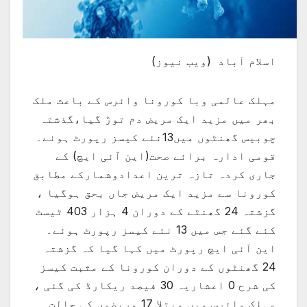
اسلام آباد (ویب نیوز)
مہلک عالمی وبا کورونا وائرس کے باعث ملک
بھر میں مزید ایک مریض دم توڑ گیا،گذشتہ
چوبیس گھنٹوں میں13نئے کیسز رپورٹ ہوئے۔
قومی ادارہ برائے صحت(این آئی ایچ) کے
جاری کردہ تازہ ترین اعدادوشمارکے مطابق
کورونا سے مزید ایک مریض جاں بحق ہوگیا ،
گزشتہ 24 گھنٹے کے دوران 4 ہزار 403 ٹیسٹ
کئے گئے جس میں 13 نئے کیسز رپورٹ ہوئے۔
این آئی ایچ رپورٹ میں کہا گیا کہ گزشتہ
24 گھنٹوں کے دوران کورونا کے مثبت کیسز
کی شرح 0 اعشاریہ 30 فیصد ریکارڈ کی گئی ،
مہلک وائرس میں مبتلا 17 مریضوں کی حالت