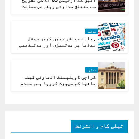
آئین کے آرٹیکل 63 اے کی تشریح
سے متعلق صدارتی ریفرنس سماعت
کیلئے مقرر
عدلیہ
ہمارے معاشرے میں کیوں سوشل
میڈیا پر بدتمیزی اور بدتہذیبی
ہے؟ اسلام آباد ہائیکورٹ
عدلیہ
کراچی ڈویلپمنٹ اتھارٹی قبضہ
مافیا کو سپورٹ کررہا ہے، سندھ
ہائی کورٹ برہم
ٹیلی کام و انٹرنٹ