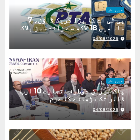
خبر و نظر
پی ٹی اے کا بڑا کریک ڈاؤن، 7
ماہ میں 18 لاکھ سے زائد سمز بلاک
04/08/2026
خبر و نظر
پاک ایران دوطرفہ تجارت 10 ارب
ڈالر تک بڑھانے کا عزم
04/08/2026