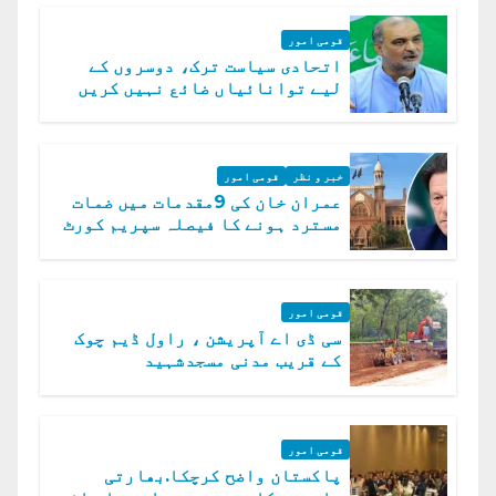
قومی امور
اتحادی سیاست ترک، دوسروں کے
لیے توانائیاں ضائع نہیں کریں
گے، حافظ نعیم الرحمن
خبر و نظر
قومی امور
عمران خان کی 9مقدمات میں ضمات
مسترد ہونے کا فیصلہ سپریم کورٹ
میں چیلنج
قومی امور
سی ڈی اے آپریشن ، راول ڈیم چوک
کے قریب مدنی مسجدشہید
قومی امور
پاکستان واضح کرچکا.بھارتی