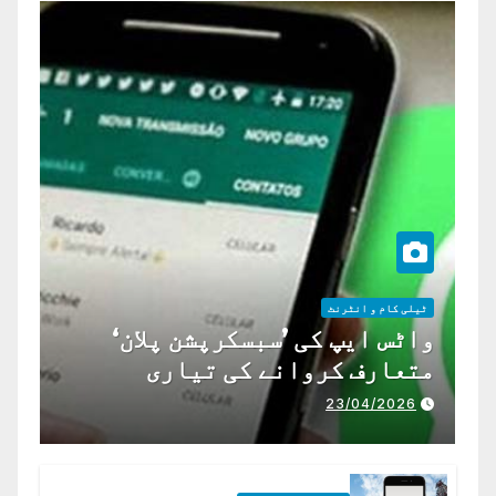
ٹیلی کام و انٹرنٹ
واٹس ایپ کی ’سبسکرپشن پلان‘
متعارف کروانے کی تیاری
23/04/2026