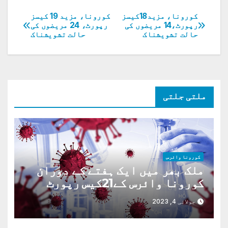
کورونا، مزید18کیسز
کورونا، مزید 19 کیسز
پوسٹوں
رپورٹ،14 مریضوں کی
رپورٹ، 24 مریضوں کی
حالت تشویشناک
حالت تشویشناک
کی
نیویگیشن
ملتی جلتی
کورونا وائرس
ملک بھر میں ایک ہفتے کے دوران
کورونا وائرس کے21کیس رپورٹ
،3مریضوں کی حالت تشویش ناک
جولائی 4, 2023