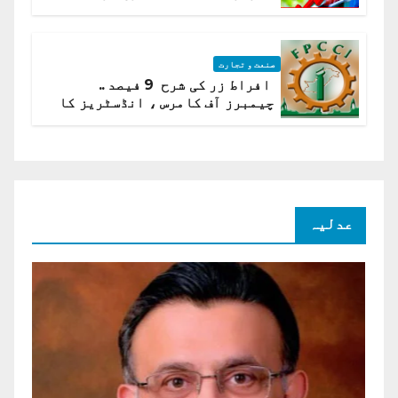
ادارہ شماریات
صنعت و تجارت
افراط زر کی شرح 9 فیصد ..
چیمبرز آف کامرس ، انڈسٹریز کا
شرح سود میں کمی کا مطالبہ
عدلیہ