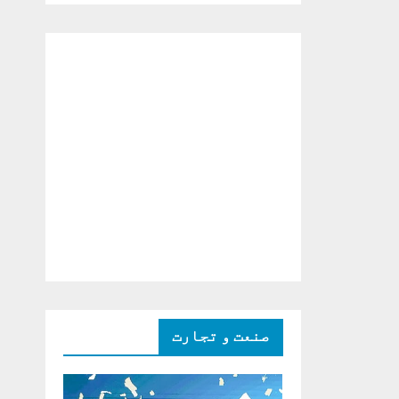
دو ٹوک حمایت پر
اظہار شکریہ)
صنعت و تجارت