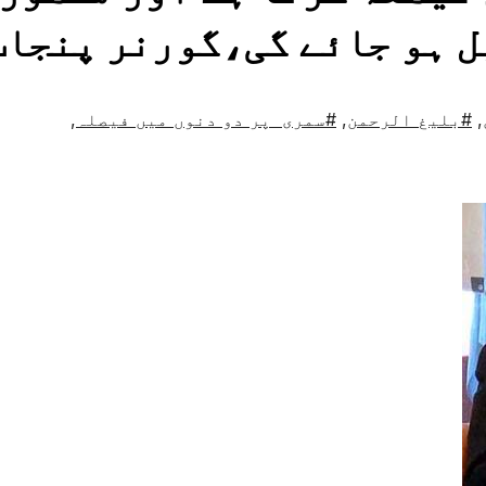
ل ہو جائے گی،گورنر پنجاب
,
#بلیغ الرحمن
,
#سمری پر دو دنوں میں فیصلہ
,