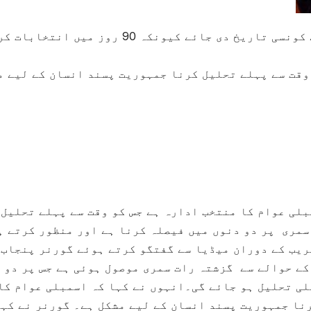
مجھے یہ بھی دیکھنا ہے الیکشن کے لیے کونسی تاریخ دی جائے کیونکہ 90 روز میں 
وقت سے پہلے تحلیل کرنا جمہوریت پسند انسان کے لیے م
لی عوام کا منتخب ادارہ ہے جس کو وقت سے پہلے تحلیل
سمری پر دو دنوں میں فیصلہ کرنا ہے اور منظور کرتے ہ
ریب کے دوران میڈیا سے گفتگو کرتے ہوئے گورنر پنجاب
کے حوالے سے گزشتہ رات سمری موصول ہوئی ہے جس پر دو 
لی تحلیل ہو جائے گی۔انہوں نے کہا کہ اسمبلی عوام کا
نا جمہوریت پسند انسان کے لیے مشکل ہے۔ گورنر نے کہا