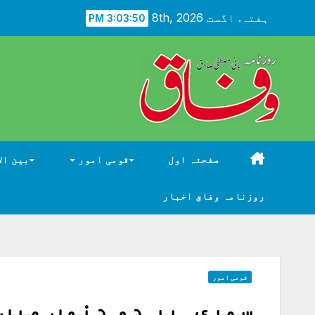
Ski
ہفتہ. اگست 8th, 2026
3:03:51 PM
t
conten
صفحئہ اول
قومی امور
بین ال
روزنامہ وفاق اخبار
قومی امور
سمری پر دو دنوں میں 