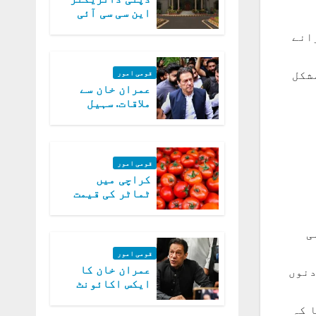
این سی سی آئی
اے کی بازیابی 3
انتخابات کرانے
روز کی مہلت
شکل
قومی امور
عمران خان سے
ملاقات. سہیل
آفریدی کی
درخواست پر
اعتراضات دور
قومی امور
کراچی میں
ٹماٹر کی قیمت
میں 700روپے فی
کلو تک پہنچ گئی
ی
قومی امور
عمران خان کا
دنوں
ایکس اکائونٹ
بند کرنے کیلئے
 کہ
وفاقی حکومت