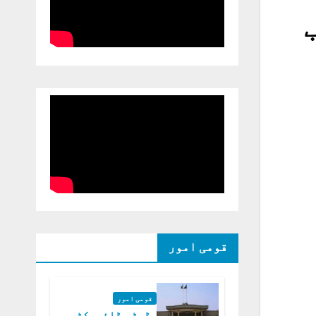
قومی امور
قومی امور
ڈپٹی ڈائریکٹر