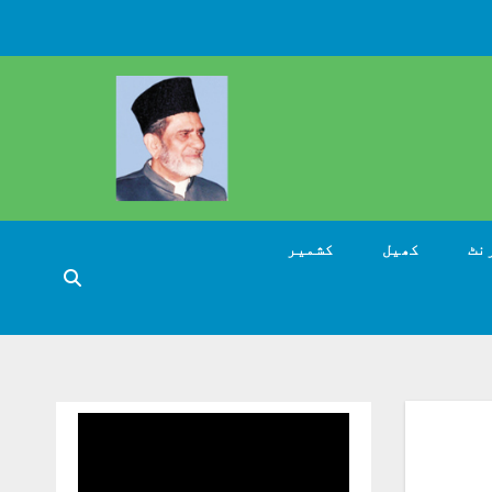
نٹ
کھیل
کشمیر