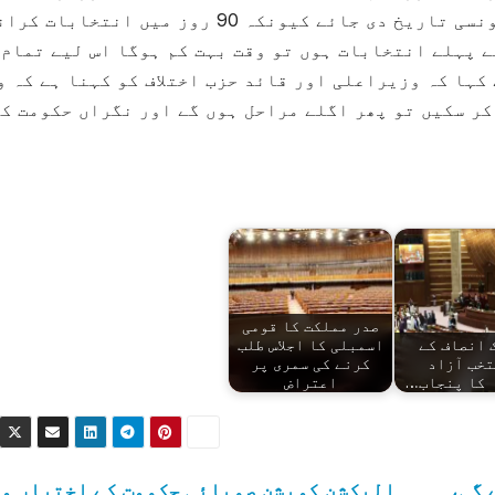
مجھے یہ بھی دیکھنا ہے کہ الیکشن کے لیے کونسی تاریخ دی جائے کیونکہ 90 روز میں انتخابات
ے پہلے انتخابات ہوں تو وقت بہت کم ہوگا اس لیے تمام
کہا کہ وزیراعلی اور قائد حزب اختلاف کو کہنا ہے کہ و
کر سکیں تو پھر اگلے مراحل ہوں گے اور نگراں حکومت ک
صدر مملکت کا قومی
 انصاف کے
اسمبلی کا اجلاس طلب
تخب آزاد
کرنے کی سمری پر
 کا پنجاب…
اعتراض
 گی،
الیکشن کمیشن صوبائی حکومت کے اختیار م