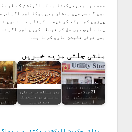
ہوں گے جس میں رمضان بھی ہوگا اور اگر اس س
چیزوں کو دیکھ کر فیصلہ کرنا ہے۔ انہوں نے 
پہلے آپس میں مل کر فیصلہ کریں اور اگر نہ 
بھی نوٹی فکیشن جاری کرنا ہے۔
ملتی جلتی مزید خبریں
تحلیل سمری منظور
31 جولائی سے
صدر مملکت عارف علوی
تحریک
یوٹیلیٹی سٹورز کا
نے سمری پر دستخط کر
نومن
آپریشن ختم
دیے.قومی…
اراکینِ
وفاقی حکومت الیکشن سے کتنی دیر بھاگے