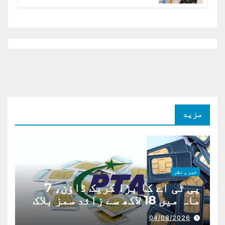
افغانستان کا دو ٹوک مؤقف
مزید
خبر و نظر
پی ٹی اے کا بڑا کریک ڈاؤن، 7
ماہ میں 18 لاکھ سے زائد سمز بلاک
04/08/2026