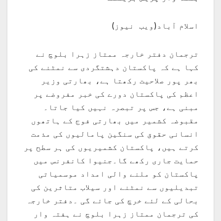
اسلام آباد(ویب نیوز)
ترجمان دفتر خارجہ ممتاز زہرا بلوچ نے
کہا ہے کہ پاکستان دہشتگردی سے نمٹنے کی
بھر پور صلاحیت رکھتا ہے، بھارتی وزیر
اعظم کی پاکستان دورے کی خبر مفروضے پر
مبنی ہے، جس پر تبصرہ نہیں کیا جاتا۔
مقبوضہ کشمیر میں بھارتی فوج کے ہاتھوں
انسانی حقوق کی سنگین پامالیوں کی مذمت
کرتے ہیں، پاکستان کشمیریوں کی ہر سطح پر
حمایت جاری رکھے گا۔جنیوا کانفرنس میں
پاکستان کو ملنے والی امداد موسمیاتی
تبدیلیوں سے نمٹنے اور سیلاب متاثرین کی
بحالی کے لئے خرچ کی جائے گی ۔دفتر خارجہ
کی ترجمان ممتاز زہرا بلوچ نے ہفتہ وار