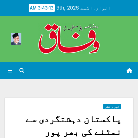
Ski
اتوار. اگست 9th, 2026
3:43:15 AM
t
conten
خبر و نظر
پاکستان دہشتگردی سے
نمٹنے کی بھر پور