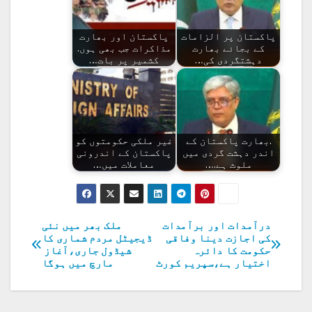
پاکستان پر الزامات
پاکستان اور بھارت
کے بجائے بھارت
مذاکرات جب بھی ہوں.
دہشتگردی کی…
کشمیر پر بات…
.بھارت پاکستان کے
غیر ملکی حکومتوں کو
اندر دہشت گردی میں
پاکستان کے اندرونی
ملوث ہے.…
معاملات میں…
درآمدات اور برآمدات
ملک بھر میں نئی
پوسٹوں
کی اجازت دینا وفاقی
ڈیجیٹل مردم شماری کا
حکومت کا دائرہ
شیڈول جاری،آغاز
کی
اختیار ہے،سپریم کورٹ
مارچ میں ہوگا
نیویگیشن