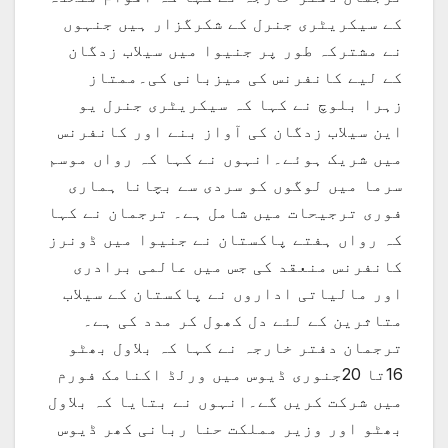
کے سیکریٹری جنرل کے شکرگزار ہیں جنہوں
نے مشترکہ طور پر جنیوا میں سیلاب زدگان
کے لیے کانفرنس کی میزبانی کی۔ممتاز
زہرا بلوچ نے کہا کہ سیکریٹری جنرل یو
این سیلاب زدگان کی آواز بنے اور کانفرنس
میں شریک ہوئے۔انہوں نے کہا کہ رواں موسم
سرما میں لوگوں کو سردی سے بچانا ہماری
فوری ترجیحات میں شامل ہے۔ ترجمان نے کہا
کہ رواں ہفتے پاکستان نے جنیوا میں ڈونرز
کانفرنس منعقد کی جس میں عالمی برادری
اور مالیاتی اداروں نے پاکستان کے سیلاب
متاثرین کے لئے دل کھول کر مدد کی ہے۔
ترجمان دفتر خارجہ نے کہا کہ بلاول بھٹو
16تا 20جنوری ڈیوس میں ورلڈ اکنامک فورم
میں شرکت کریں گے۔انہوں نے بتایا کہ بلاول
بھٹو اور وزیر مملکت حنا ربانی کھر ڈیوس