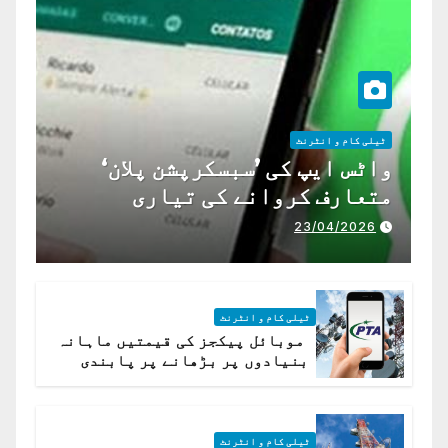
ٹیلی کام و انٹرنٹ
واٹس ایپ کی ’سبسکرپشن پلان‘
متعارف کروانے کی تیاری
23/04/2026
ٹیلی کام و انٹرنٹ
موبائل پیکجز کی قیمتیں ماہانہ
بنیادوں پر بڑھانے پر پابندی
ٹیلی کام و انٹرنٹ