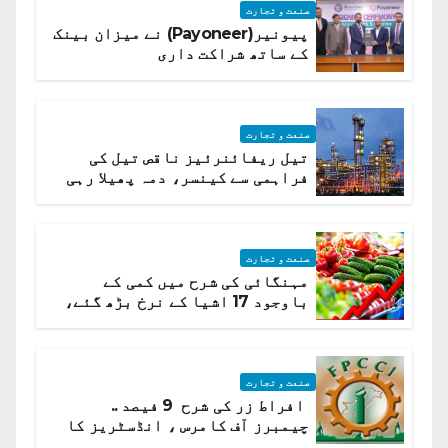
صنعت و تجارت
پیونیر(Payoneer) نے میزان بینک
کے ساتھ شراکت داری
صنعت و تجارت
تیل ریفائنرئیز ناقص تیل کی
فراہمی سے کینسر، دمہ پھیلا رہی
ہیں قائمہ کمیٹی میں انکشاف
صنعت و تجارت
مہنگائی کی شرح میں کمی کے
باوجود 17 اشیا کے نرخ بڑھ گئے،
ادارہ شماریات
صنعت و تجارت
افراط زر کی شرح 9 فیصد ..
چیمبرز آف کامرس ، انڈسٹریز کا
شرح سود میں کمی کا مطالبہ