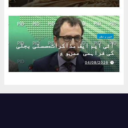
خبر و نظر
آئی ایم ایف مذاکرات..سستی بجلی
کی فراہمی ممںو ع
04/08/2026