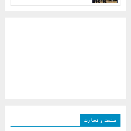
دو ٹوک حمایت پر اظہار شکریہ)
صنعت و تجارت