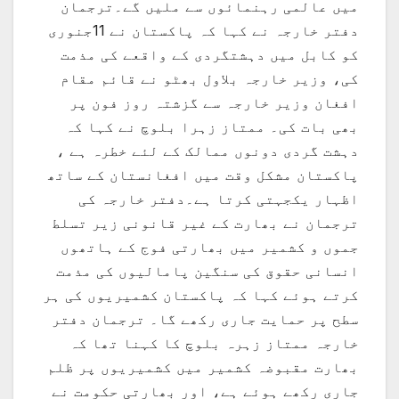
میں عالمی رہنمائوں سے ملیں گے۔ترجمان
دفتر خارجہ نے کہا کہ پاکستان نے 11جنوری
کو کابل میں دہشتگردی کے واقعے کی مذمت
کی، وزیر خارجہ بلاول بھٹو نے قائم مقام
افغان وزیر خارجہ سے گزشتہ روز فون پر
بھی بات کی۔ ممتاز زہرا بلوچ نے کہا کہ
دہشت گردی دونوں ممالک کے لئے خطرہ ہے ،
پاکستان مشکل وقت میں افغانستان کے ساتھ
اظہار یکجہتی کرتا ہے۔دفتر خارجہ کی
ترجمان نے بھارت کے غیر قانونی زیر تسلط
جموں و کشمیر میں بھارتی فوج کے ہاتھوں
انسانی حقوق کی سنگین پامالیوں کی مذمت
کرتے ہوئے کہا کہ پاکستان کشمیریوں کی ہر
سطح پر حمایت جاری رکھے گا۔ ترجمان دفتر
خارجہ ممتاز زہرہ بلوچ کا کہنا تھا کہ
بھارت مقبوضہ کشمیر میں کشمیریوں پر ظلم
جاری رکھے ہوئے ہے، اور بھارتی حکومت نے