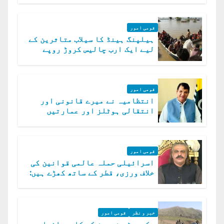
قومی امور
ہیلپنگ ہینڈ کا سیلاب متاثرین کے
لیے ایک ارب چالیس کروڑ روپے
امداد کا اعلان
قومی امور
انتظامیہ نے میرے قانونی اور
انتقالی ہوٹلز اور عمارتیں
مسمار کر دیں، ملک صدیق
قومی امور
اسرائیلی حملہ عالمی قوانین کی
خلاف ورزی، قطر کے ساتھ کھڑے ہیں:
دفتر خارجہ
خبر و نظر
قومی امور