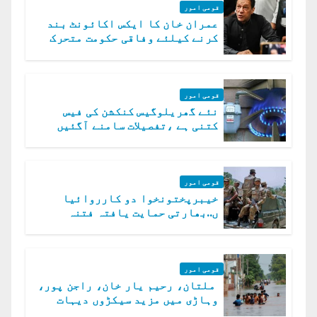
قومی امور
عمران خان کا ایکس اکائونٹ بند
کرنے کیلئے وفاقی حکومت متحرک
قومی امور
نئے گھریلوگیس کنکشن کی فیس
کتنی ہے ،تفصیلات سامنے آگئیں
قومی امور
خیبرپختونخوا دو کارروائیا
ں..بھارتی حمایت یافتہ فتنہ
الخوارج کے 31 دہشت گرد ہلاک
قومی امور
ملتان، رحیم یار خان، راجن پور،
وہاڑی میں مزید سیکڑوں دیہات
ڈوب گئے