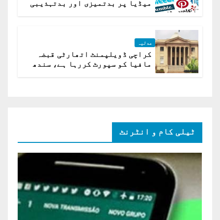
میڈیا پر بدتمیزی اور بدتہذیبی
ہے؟ اسلام آباد ہائیکورٹ
عدلیہ
کراچی ڈویلپمنٹ اتھارٹی قبضہ
مافیا کو سپورٹ کررہا ہے، سندھ
ہائی کورٹ برہم
ٹیلی کام و انٹرنٹ