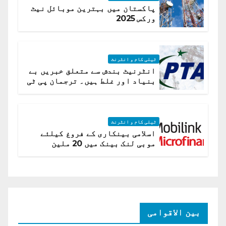
پاکستان میں بہترین موبائل نیٹ
ورکس 2025
ٹیلی کام و انٹرنٹ
انٹرنیٹ بندش سے متعلق خبریں بے
بنیاد اور غلط ہیں۔ ترجمان پی ٹی
اے
ٹیلی کام و انٹرنٹ
اسلامی بینکاری کے فروغ کیلئے
موبی لنک بینک میں 20 ملین
امریکی ڈالر کی سرمایہ کاری
بین الاقوامی