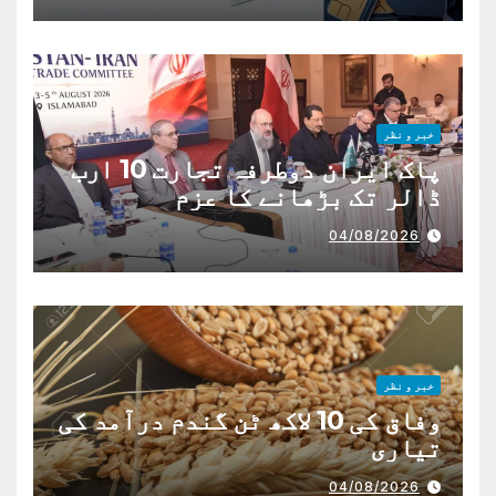
خبر و نظر
پاک ایران دوطرفہ تجارت 10 ارب
ڈالر تک بڑھانے کا عزم
04/08/2026
خبر و نظر
وفاق کی 10 لاکھ ٹن گندم درآمد کی
تیاری
04/08/2026