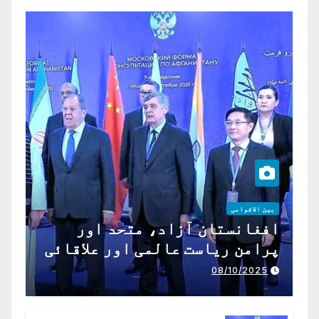
بین الاقوامی
افغانستان آزاد، متحد اور
پرامن ریاست عالمی اور علاقائی
تعاون کے لیے ناگزیر ہے
08/10/2025