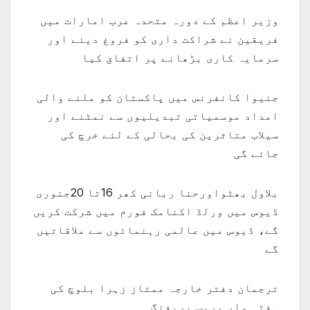
وزیر اعظم کے دورہ متحدہ عرب امارات میں
فریقین نے شراکت داری کو فروغ دینے اور
سرمایہ کاری بڑھانے پر اتفاق کیا
جنیوا کانفرنس میں پاکستان کو ملنے والی
امداد موسمیاتی تبدیلیوں سے نمٹنے اور
سیلاب متاثرین کی بحالی کے لئے خرچ کی
جائے گی
بلاول بھٹواورحنا ربانی کھر 16تا 20جنوری
ڈیوس میں ورلڈ اکنامک فورم میں شرکت کریں
گے، ڈیوس میں عالمی رہنمائوں سے ملاقاتیں
گے
ترجمان دفتر خارجہ ممتاز زہرا بلوچ کی
ہفتہ وار پریس بریفنگ