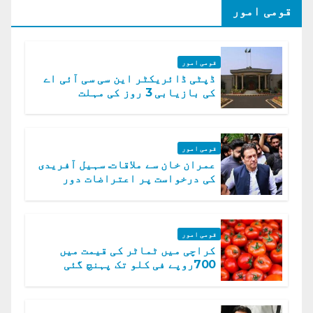
قومی امور
قومی امور
ڈپٹی ڈائریکٹر این سی سی آئی اے
کی بازیابی 3 روز کی مہلت
قومی امور
عمران خان سے ملاقات. سہیل آفریدی
کی درخواست پر اعتراضات دور
قومی امور
کراچی میں ٹماٹر کی قیمت میں
700روپے فی کلو تک پہنچ گئی