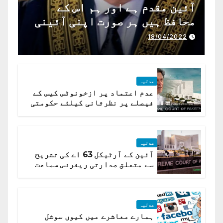
آئین مقدم ہے اور ہم اس کے
محافظ ہیں ہر صورت اپنی آئینی
ذمہ داری ادا کرینگے ، چیف
18/04/2022
جسٹس پاکستان
عدلیہ
عدم اعتماد پر ازخونوٹس کیس کے
فیصلے پر نظرثانی کیلئے حکومتی
تیار درخواست دائر نہ ہوسکی
عدلیہ
آئین کے آرٹیکل 63 اے کی تشریح
سے متعلق صدارتی ریفرنس سماعت
کیلئے مقرر
عدلیہ
ہمارے معاشرے میں کیوں سوشل