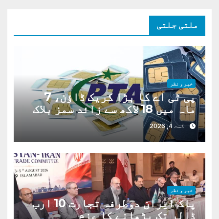
ملتی جلتی
خبر و نظر
پی ٹی اے کا بڑا کریک ڈاؤن، 7
ماہ میں 18 لاکھ سے زائد سمز بلاک
اگست 4, 2026
خبر و نظر
پاک ایران دوطرفہ تجارت 10 ارب
ڈالر تک بڑھانے کا عزم