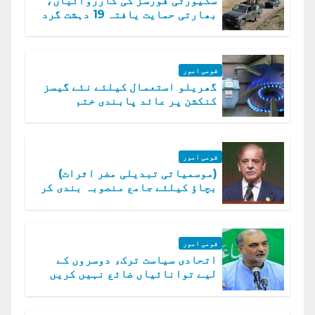
سکیورٹی فورسز کی کارروائیاں،
بھارتی حمایت یافتہ 19 دہشت گرد
ہلاک
قومی امور
گھریلو استعمال کیلئے نئے گیسز
کنکشن پر عائد پابندی ختم
قومی امور
(موسمیاتی تبدیلی مضر اثرات)
بچاؤ کیلئے جامع منصوبہ بندی کر
رہے ہیں: وزیراعظم
قومی امور
اتحادی سیاست ترک، دوسروں کے
لیے توانائیاں ضائع نہیں کریں
گے، حافظ نعیم الرحمن