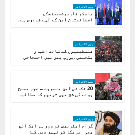
بین الاقوامی
ماسکو فارمیٹ..مستحکم
افغانستان امن کے لیے ضروری ہے۔
(روسی وزیرِ خارجہ )
بین الاقوامی
فلسطینیوں کے ساتھ اظہارِ
یکجہتی..یورپ بھر میں احتجاجی
لہر پھیل گئی
بین الاقوامی
20 نکاتی امن منصوبے…. غیر مسلح
ہونے کی شق میں ترمیم کا مطالبہ
بین الاقوامی
گرام ایئربیس تو دور ہم ایک انچ
بھی امریکا کو نہیں دیں گے: