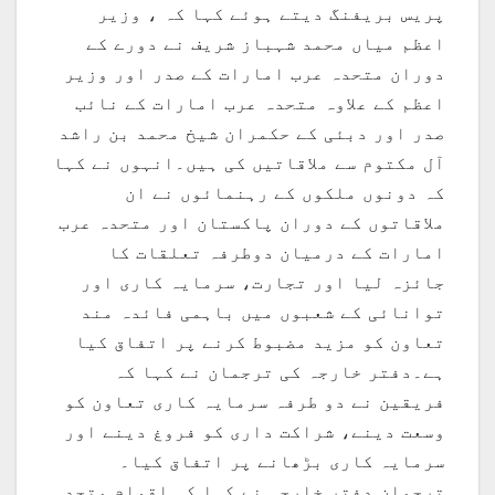
پریس بریفنگ دیتے ہوئے کہا کہ ، وزیر
اعظم میاں محمد شہباز شریف نے دورے کے
دوران متحدہ عرب امارات کے صدر اور وزیر
اعظم کے علاوہ متحدہ عرب امارات کے نائب
صدر اور دبئی کے حکمران شیخ محمد بن راشد
آل مکتوم سے ملاقاتیں کی ہیں۔انہوں نے کہا
کہ دونوں ملکوں کے رہنمائوں نے ان
ملاقاتوں کے دوران پاکستان اور متحدہ عرب
امارات کے درمیان دوطرفہ تعلقات کا
جائزہ لیا اور تجارت، سرمایہ کاری اور
توانائی کے شعبوں میں باہمی فائدہ مند
تعاون کو مزید مضبوط کرنے پر اتفاق کیا
ہے۔دفتر خارجہ کی ترجمان نے کہا کہ
فریقین نے دو طرفہ سرمایہ کاری تعاون کو
وسعت دینے، شراکت داری کو فروغ دینے اور
سرمایہ کاری بڑھانے پر اتفاق کیا۔
ترجمان دفتر خارجہ نے کہا کہ اقوام متحدہ