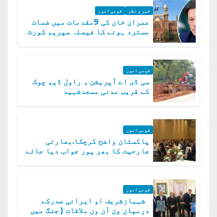
خبر و نظر
قومی امور
عمران خان کی 9مقدمات میں ضمات
مسترد ہونے کا فیصلہ سپریم کورٹ
میں چیلنج
قومی امور
سی ڈی اے آپریشن ، راول ڈیم چوک
کے قریب مدنی مسجدشہید
قومی امور
پاکستان واضح کرچکا.بھارتی
جارحیت کا بھر پور جواب دیا جائے
گا.سید عاصم منیر
قومی امور
شہبازشریف او ایرانی صدرکے
درمیان ون آن ون ملاقات ( جنگ میں