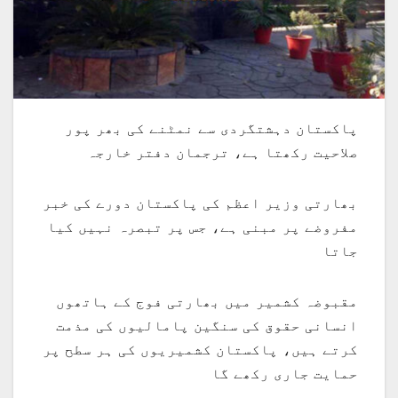
پاکستان دہشتگردی سے نمٹنے کی بھر پور
صلاحیت رکھتا ہے، ترجمان دفتر خارجہ
بھارتی وزیر اعظم کی پاکستان دورے کی خبر
مفروضے پر مبنی ہے، جس پر تبصرہ نہیں کیا
جاتا
مقبوضہ کشمیر میں بھارتی فوج کے ہاتھوں
انسانی حقوق کی سنگین پامالیوں کی مذمت
کرتے ہیں، پاکستان کشمیریوں کی ہر سطح پر
حمایت جاری رکھے گا