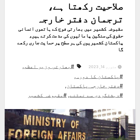
صلاحیت رکھتا ہے،
ترجمان دفتر خارجہ
مقبوضہ کشمیر میں بھارتی فوج کے ہاتھوں انسانی
حقوق کی سنگین پامالیوں کی مذمت کرتے ہیں،
پاکستان کشمیریوں کی ہر سطح پر حمایت جاری رکھے
گا
#بھارتی وزیر اعظم
,
جنوری 14, 2023
#پاکستان کا دورہ
,
#دفتر خارجہ پاکستان
,
#دہشتگردی سے نمٹنے
,
#مقبوضہ کشمیر