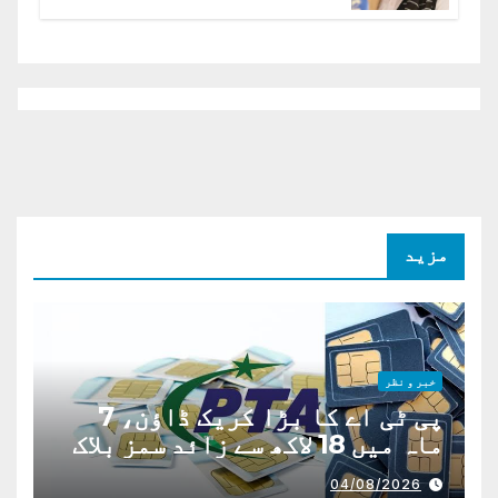
افغانستان کا دو ٹوک مؤقف
مزید
خبر و نظر
پی ٹی اے کا بڑا کریک ڈاؤن، 7
ماہ میں 18 لاکھ سے زائد سمز بلاک
04/08/2026