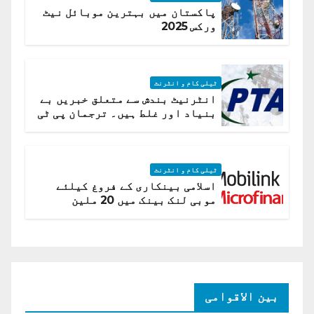
پاکستان میں بہترین موبائل نیٹ
ورکس 2025
ٹیلی کام و انٹرنٹ
انٹرنیٹ بندش سے متعلق خبریں بے
بنیاد اور غلط ہیں۔ ترجمان پی ٹی
اے
ٹیلی کام و انٹرنٹ
اسلامی بینکاری کے فروغ کیلئے
موبی لنک بینک میں 20 ملین
امریکی ڈالر کی سرمایہ کاری
بین الاقوامی