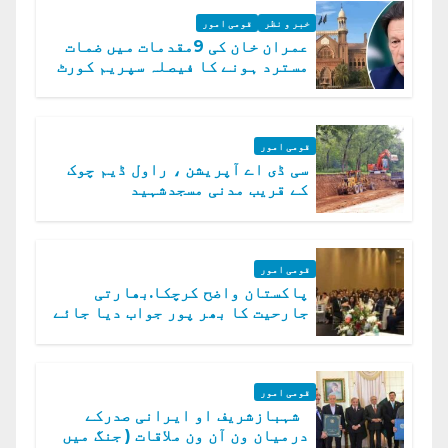
خبر و نظر
قومی امور
عمران خان کی 9مقدمات میں ضمات
مسترد ہونے کا فیصلہ سپریم کورٹ
میں چیلنج
قومی امور
سی ڈی اے آپریشن ، راول ڈیم چوک
کے قریب مدنی مسجدشہید
قومی امور
پاکستان واضح کرچکا.بھارتی
جارحیت کا بھر پور جواب دیا جائے
گا.سید عاصم منیر
قومی امور
شہبازشریف او ایرانی صدرکے
درمیان ون آن ون ملاقات ( جنگ میں