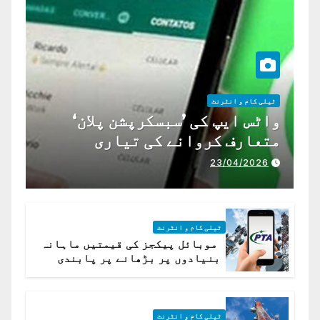
ٹیلی کام و انٹرنٹ
واٹس ایپ کی ’سبسکرپشن پلان‘
متعارف کروانے کی تیاری
23/04/2026
ٹیلی کام و انٹرنٹ
موبائل پیکجز کی قیمتیں ماہانہ
بنیادوں پر بڑھانے پر پابندی
ٹیلی کام و انٹرنٹ