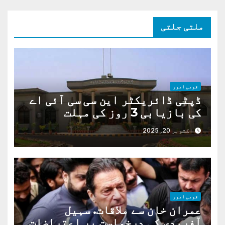
ملتی جلتی
قومی امور
ڈپٹی ڈائریکٹر این سی سی آئی اے
کی بازیابی 3 روز کی مہلت
اکتوبر 20, 2025
قومی امور
عمران خان سے ملاقات. سہیل
آفریدی کی درخواست پر اعتراضات