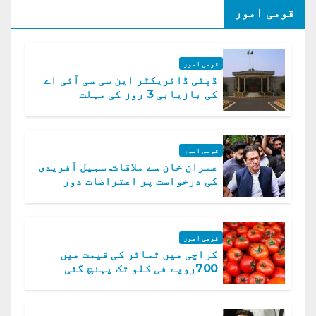
قومی امور
قومی امور
ڈپٹی ڈائریکٹر این سی سی آئی اے
کی بازیابی 3 روز کی مہلت
قومی امور
عمران خان سے ملاقات. سہیل آفریدی
کی درخواست پر اعتراضات دور
قومی امور
کراچی میں ٹماٹر کی قیمت میں
700روپے فی کلو تک پہنچ گئی