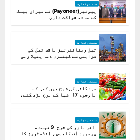
صنعت و تجارت
پیونیر(Payoneer) نے میزان بینک
کے ساتھ شراکت داری
صنعت و تجارت
تیل ریفائنرئیز ناقص تیل کی
فراہمی سے کینسر، دمہ پھیلا رہی
ہیں قائمہ کمیٹی میں انکشاف
صنعت و تجارت
مہنگائی کی شرح میں کمی کے
باوجود 17 اشیا کے نرخ بڑھ گئے،
ادارہ شماریات
صنعت و تجارت
افراط زر کی شرح 9 فیصد ..
چیمبرز آف کامرس ، انڈسٹریز کا
شرح سود میں کمی کا مطالبہ