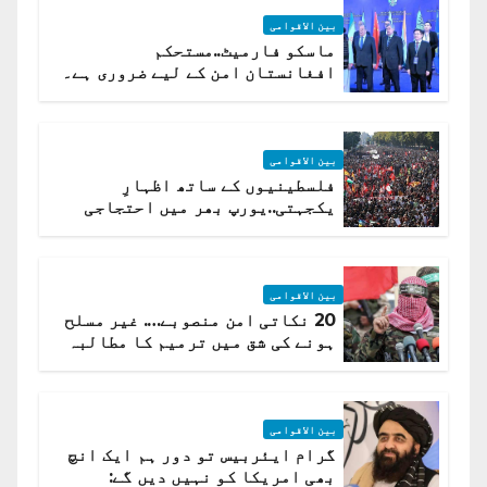
بین الاقوامی
ماسکو فارمیٹ..مستحکم
افغانستان امن کے لیے ضروری ہے۔
(روسی وزیرِ خارجہ )
بین الاقوامی
فلسطینیوں کے ساتھ اظہارِ
یکجہتی..یورپ بھر میں احتجاجی
لہر پھیل گئی
بین الاقوامی
20 نکاتی امن منصوبے…. غیر مسلح
ہونے کی شق میں ترمیم کا مطالبہ
بین الاقوامی
گرام ایئربیس تو دور ہم ایک انچ
بھی امریکا کو نہیں دیں گے: