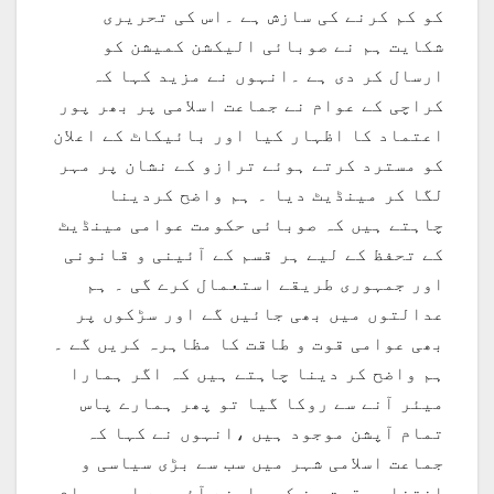
کو کم کرنے کی سازش ہے ۔اس کی تحریری
شکایت ہم نے صوبائی الیکشن کمیشن کو
ارسال کر دی ہے ۔انہوں نے مزید کہا کہ
کراچی کے عوام نے جماعت اسلامی پر بھر پور
اعتماد کا اظہار کیا اور بائیکاٹ کے اعلان
کو مسترد کرتے ہوئے ترازو کے نشان پر مہر
لگا کر مینڈیٹ دیا ۔ ہم واضح کردینا
چاہتے ہیں کہ صوبائی حکومت عوامی مینڈیٹ
کے تحفظ کے لیے ہر قسم کے آئینی و قانونی
اور جمہوری طریقے استعمال کرے گی ۔ ہم
عدالتوں میں بھی جائیں گے اور سڑکوں پر
بھی عوامی قوت و طاقت کا مظاہرہ کریں گے ۔
ہم واضح کر دینا چاہتے ہیں کہ اگر ہمارا
میئر آنے سے روکا گیا تو پھر ہمارے پاس
تمام آپشن موجود ہیں ،انہوں نے کہا کہ
جماعت اسلامی شہر میں سب سے بڑی سیاسی و
انتخابی قوت بن کر سامنے آئی ہے اور عوام