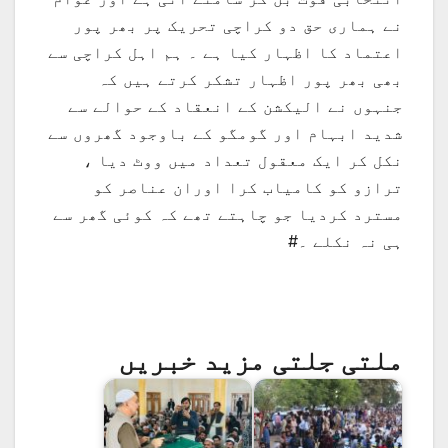
نے ہماری حق دو کراچی تحریک پر بھر پور
اعتماد کا اظہار کیا ہے ۔ ہم اہل کراچی سے
بھی بھر پور اظہار تشکر کرتے ہیں کہ
جنہوں نے الیکشن کے انعقاد کے حوالے سے
شدید ابہام اور گومگو کے باوجود گھروں سے
نکل کر ایک معقول تعداد میں ووٹ دیا ،
ترازو کو کامیاب کرا اوران عناصر کو
مسترد کردیا جو چاہتے تھے کہ کوئی گھر سے
ہی نہ نکلے ۔#
ملتی جلتی مزید خبریں