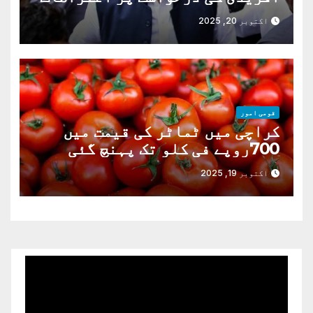
دور
اکتوبر 20, 2025
قومی امور
کراچی میں ٹماٹر کی قیمت میں
700روپے فی کلو تک پہنچ گئی
اکتوبر 19, 2025