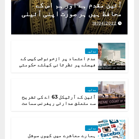
آئین مقدم ہے اور ہم اس کے
محافظ ہیں ہر صورت اپنی آئینی
ذمہ داری ادا کرینگے ، چیف
18/04/2022
جسٹس پاکستان
عدلیہ
عدم اعتماد پر ازخونوٹس کیس کے
فیصلے پر نظرثانی کیلئے حکومتی
تیار درخواست دائر نہ ہوسکی
عدلیہ
آئین کے آرٹیکل 63 اے کی تشریح
سے متعلق صدارتی ریفرنس سماعت
کیلئے مقرر
عدلیہ
ہمارے معاشرے میں کیوں سوشل