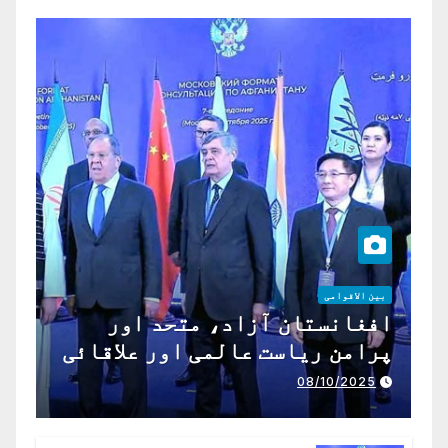
بین الاقوامی
افغانستان آزاد، متحد اور
پرامن ریاست عالمی اور علاقائی
تعاون کے لیے ناگزیر ہے
08/10/2025