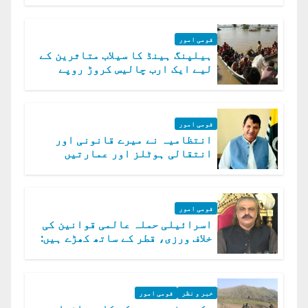
قومی امور
ہیلپنگ ہینڈ کا سیلاب متاثرین کے
لیے ایک ارب چالیس کروڑ روپے
امداد کا اعلان
قومی امور
انتظامیہ نے میرے قانونی اور
انتقالی ہوٹلز اور عمارتیں
مسمار کر دیں، ملک صدیق
قومی امور
اسرائیلی حملہ عالمی قوانین کی
خلاف ورزی، قطر کے ساتھ کھڑے ہیں:
دفتر خارجہ
خبر و نظر
قومی امور