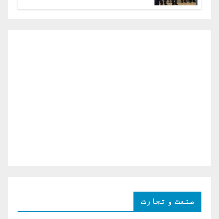
دو ٹوک حمایت پر اظہار شکریہ)
صنعت و تجارت