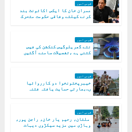
قومی امور
عمران خان کا ایکس اکائونٹ بند
کرنے کیلئے وفاقی حکومت متحرک
قومی امور
نئے گھریلوگیس کنکشن کی فیس
کتنی ہے ،تفصیلات سامنے آگئیں
قومی امور
خیبرپختونخوا دو کارروائیا
ں..بھارتی حمایت یافتہ فتنہ
الخوارج کے 31 دہشت گرد ہلاک
قومی امور
ملتان، رحیم یار خان، راجن پور،
وہاڑی میں مزید سیکڑوں دیہات
ڈوب گئے