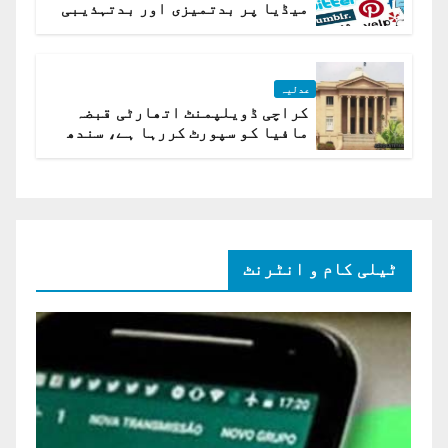
میڈیا پر بدتمیزی اور بدتہذیبی
ہے؟ اسلام آباد ہائیکورٹ
عدلیہ
کراچی ڈویلپمنٹ اتھارٹی قبضہ
مافیا کو سپورٹ کررہا ہے، سندھ
ہائی کورٹ برہم
ٹیلی کام و انٹرنٹ