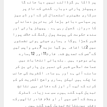
پر ڈاکا ہر گزڈالنے نہیں دیا جائے گا
،پیپلز پارٹی دوبارہ گنتی کے نام پر
سرکاری مشینری استعمال کر کے اور ڈی سیز
پر سیاسی دبائو بڑھا کر بدترین دھاندلی
کا دروازہ کھول رہی ہے ۔ پیپلز پارٹی اور
سندھ حکومت کی پوسٹ پول رگنگ کے خلاف پورا
شہر کھڑا ہوگا ، ہماری جیتی ہوئی نشستوں
میں 2کا اضافہ ہو گیا مزید 7بھی واپس لیں
گے ‘جس کے تصدیق شدہ فارم11اور 12ہمارے
پاس موجود ہیں ۔بلدیاتی انتخابات میں
جماعت اسلامی شہر کی نمبر ون پارٹی بن کر
سامنے آئی ہے اور ہم سادہ اکثریت کی جانب
جا چکے ہیں لیکن ہماری واضح اکثریت کو کم
کرنے کے لیے آر اوز کے دفاتر میں نتائج
تبدیل کیے گئے ہیں، سب سے زیادہ ڈسٹرک
ویسٹ کے آفس میں آر او غلام قادر تالپورکے
دفتر میںنتائج تبدیل کیے گئے ہیں ۔