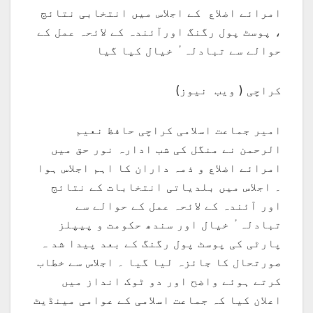
امرائے اضلاع کے اجلاس میں انتخابی نتائج
، پوسٹ پول رگنگ اورآئندہ کے لائحہ عمل کے
حوالے سے تبادلہ ٔ خیال کیا گیا
کراچی ( ویب نیوز)
امیر جماعت اسلامی کراچی حافظ نعیم
الرحمن نے منگل کی شب ادارہ نور حق میں
امرائے اضلاع و ذمہ داران کا اہم اجلاس ہوا
۔ اجلاس میں بلدیاتی انتخابات کے نتائج
اور آئندہ کے لائحہ عمل کے حوالے سے
تبادلہ ٔ خیال اور سندھ حکومت و پیپلز
پارٹی کی پوسٹ پول رگنگ کے بعد پیدا شد ہ
صورتحال کا جائزہ لیا گیا ۔ اجلاس سے خطاب
کرتے ہوئے واضح اور دو ٹوک انداز میں
اعلان کیا کہ جماعت اسلامی کے عوامی مینڈیٹ