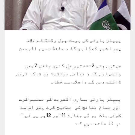
پیپلز پارٹی کی پوسٹ پول رگنگ کے خلاف
پورا شہر کھڑا ہو گا ، حافظ نعیم الرحمن
جیتی ہوئی 2نشستیں مل گئیں باقی 7بھی
واپس لیں گے ، عوامی مینڈیٹ پر ڈاکا نہیں
ڈالنے دیں گے ،اجلاس سے خطاب
پیپلز پارٹی ہماری اکثریت کو تسلیم کرے
اور تمام نتائج کی تصحیح کرے پھر اس سے
کوئی بات ہو گی ،فارم 11اور 12پر پی ٹی آ
ئی کا ساتھ دیں گے