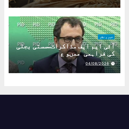
خبر و نظر
آئی ایم ایف مذاکرات..سستی بجلی
کی فراہمی ممںو ع
04/08/2026