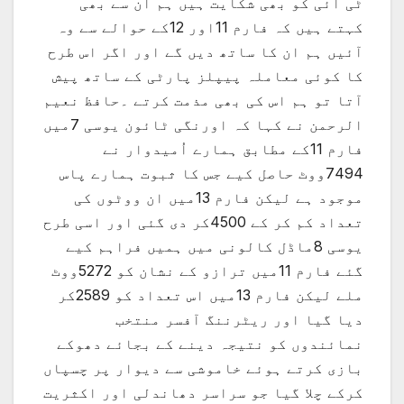
ٹی آئی کو بھی شکایت ہیں ہم ان سے بھی
کہتے ہیں کہ فارم 11اور 12کے حوالے سے وہ
آئیں ہم ان کا ساتھ دیں گے اور اگر اس طرح
کا کوئی معاملہ پیپلز پارٹی کے ساتھ پیش
آتا تو ہم اس کی بھی مذمت کرتے ۔حافظ نعیم
الرحمن نے کہا کہ اورنگی ٹائون یوسی 7میں
فارم 11کے مطابق ہمارے اُمیدوار نے
7494ووٹ حاصل کیے جس کا ثبوت ہمارے پاس
موجود ہے لیکن فارم 13میں ان ووٹوں کی
تعداد کم کر کے 4500کر دی گئی اور اسی طرح
یوسی 8ماڈل کالونی میں ہمیں فراہم کیے
گئے فارم 11میں ترازو کے نشان کو 5272ووٹ
ملے لیکن فارم 13میں اس تعداد کو 2589کر
دیا گیا اور ریٹرننگ آفسر منتخب
نمائندوں کو نتیجہ دینے کے بجائے دھوکے
بازی کرتے ہوئے خاموشی سے دیوار پر چسپاں
کرکے چلا گیا جو سراسر دھاندلی اور اکثریت