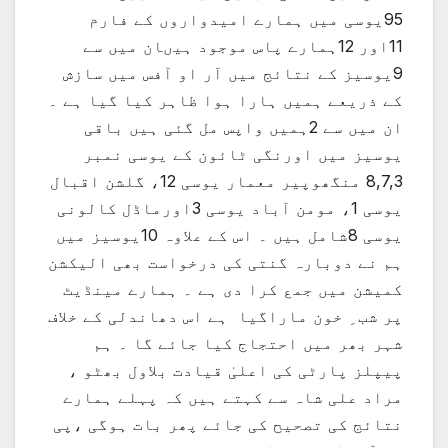
95یوسی میں ہمارے امیدواروں کے فارم
11اور 12ہمارے پاس موجود ہیںان میں سے
9یوسیز کے نتائج میں آر او آفس میں سازش
کے ذریعے ہمیں ہارا ہوا ظاہر کیا گیا ہے ۔
ان میں سے 2ہمیں واپس مل گئی ہیں باقی
یوسیز میں اورنگی ٹائون کے یوسی نمبر
8,7,3 منگھوپیر معمار یوسی 12، گلشن اقبال
یوسی 1، مومن آباد یوسی 3اورماڈل کالونی
یوسی 8شامل ہیں ۔ اس کے علاوہ 10یوسیز میں
ہم نے دوبارہ گنتی کی درخواست بھی الیکشن
کمیشن میں جمع کرا دی ہے ۔ ہمارے مینڈیٹ
پر شب ِ خون ماراگیا ہے اس دھاندلی کے خلاف
شہر بھر میں احتجاج کیا جائے گا ۔ ہم
پیپلز پارٹی کی اعلیٰ قیادت بلاول بھٹو ،
مراد علی شاہ سے کہتے ہیں کہ پہلے ہمارے
نتائج کی تصحیح کی جائے پھر بات ہوگی ،پی