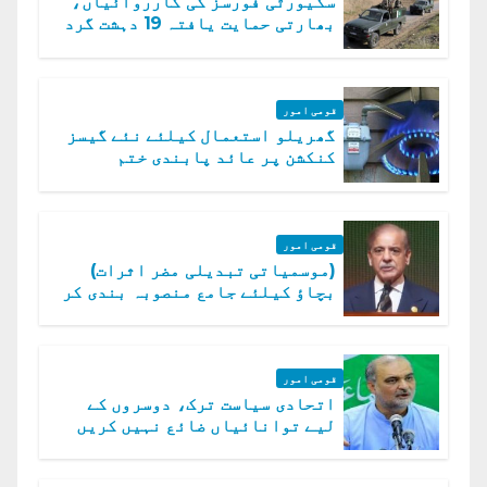
سکیورٹی فورسز کی کارروائیاں،
بھارتی حمایت یافتہ 19 دہشت گرد
ہلاک
قومی امور
گھریلو استعمال کیلئے نئے گیسز
کنکشن پر عائد پابندی ختم
قومی امور
(موسمیاتی تبدیلی مضر اثرات)
بچاؤ کیلئے جامع منصوبہ بندی کر
رہے ہیں: وزیراعظم
قومی امور
اتحادی سیاست ترک، دوسروں کے
لیے توانائیاں ضائع نہیں کریں
گے، حافظ نعیم الرحمن