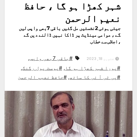
شہر کھڑا ہو گا ، حافظ
نعیم الرحمن
جیتی ہوئی 2نشستیں مل گئیں باقی 7بھی واپس لیں
گے ، عوامی مینڈیٹ پر ڈاکا نہیں ڈالنے دیں گے
،اجلاس سے خطاب
#باقی 7بھی واپس
,
جنوری 18, 2023
#پورا شہر کھڑا ہو گا
,
#پوسٹ پول رگنگ
,
#پی ٹی آ ئی کا ساتھ
,
#حافظ نعیم الرحمن