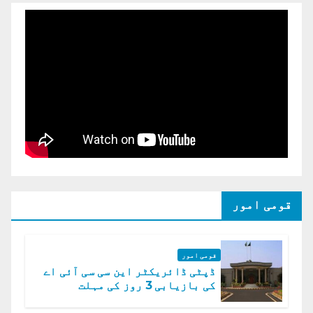
قومی امور
قومی امور
ڈپٹی ڈائریکٹر این سی سی آئی اے
کی بازیابی 3 روز کی مہلت