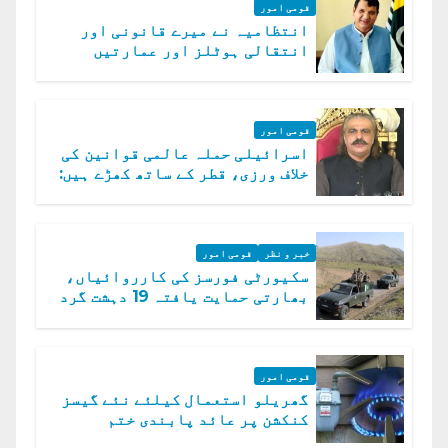
قومی امور
انتظامیہ نے میرے قانونی اور
انتقالی ہوٹلز اور عمارتیں
مسمار کر دیں، ملک صدیق
قومی امور
اسرائیلی حملہ عالمی قوانین کی
خلاف ورزی، قطر کے ساتھ کھڑے ہیں:
دفتر خارجہ
خبر و نظر
قومی امور
سکیورٹی فورسز کی کارروائیاں،
بھارتی حمایت یافتہ 19 دہشت گرد
ہلاک
قومی امور
گھریلو استعمال کیلئے نئے گیسز
کنکشن پر عائد پابندی ختم