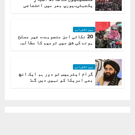
یکجہتی..یورپ بھر میں احتجاجی
لہر پھیل گئی
بین الاقوامی
20 نکاتی امن منصوبے…. غیر مسلح
ہونے کی شق میں ترمیم کا مطالبہ
بین الاقوامی
گرام ایئربیس تو دور ہم ایک انچ
بھی امریکا کو نہیں دیں گے:
افغانستان کا دو ٹوک مؤقف