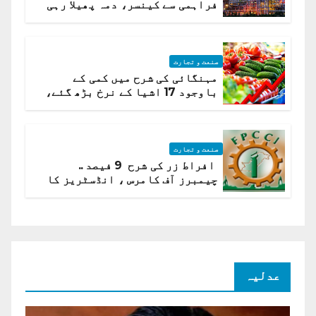
فراہمی سے کینسر، دمہ پھیلا رہی
ہیں قائمہ کمیٹی میں انکشاف
صنعت و تجارت
مہنگائی کی شرح میں کمی کے
باوجود 17 اشیا کے نرخ بڑھ گئے،
ادارہ شماریات
صنعت و تجارت
افراط زر کی شرح 9 فیصد ..
چیمبرز آف کامرس ، انڈسٹریز کا
شرح سود میں کمی کا مطالبہ
عدلیہ