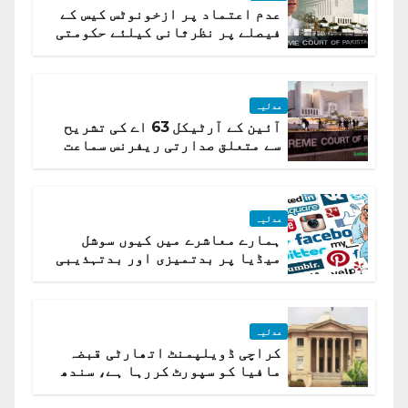
عدم اعتماد پر ازخونوٹس کیس کے
فیصلے پر نظرثانی کیلئے حکومتی
تیار درخواست دائر نہ ہوسکی
عدلیہ
آئین کے آرٹیکل 63 اے کی تشریح
سے متعلق صدارتی ریفرنس سماعت
کیلئے مقرر
عدلیہ
ہمارے معاشرے میں کیوں سوشل
میڈیا پر بدتمیزی اور بدتہذیبی
ہے؟ اسلام آباد ہائیکورٹ
عدلیہ
کراچی ڈویلپمنٹ اتھارٹی قبضہ
مافیا کو سپورٹ کررہا ہے، سندھ
ہائی کورٹ برہم