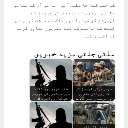
کو ختم کیا جا سکے۔آئی ایس پی آر کے مطابق
مقامی لوگوں نے سیکیورٹی فورسز کے
آپریشن کو سراہا اور ملک سے دہشت گردی کی
لعنت کے خاتمے کے لیے بھرپور تعاون کرنے
کا اظہار کیا۔
ملتی جلتی مزید خبریں
سیکیورٹی فورسز کی
ضلع خیبراور ٹانک
کارروائی جنوبی
میں سیکیورٹی فورسز
وزیرستان میں 30…
کی کارروائی، 8…
خیبرپختونخوا: