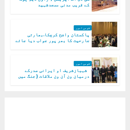
کے قریب مدنی مسجدشہید
قومی امور
پاکستان واضح کرچکا.بھارتی
جارحیت کا بھر پور جواب دیا جائے
گا.سید عاصم منیر
قومی امور
شہبازشریف او ایرانی صدرکے
درمیان ون آن ون ملاقات ( جنگ میں
دو ٹوک حمایت پر اظہار شکریہ)