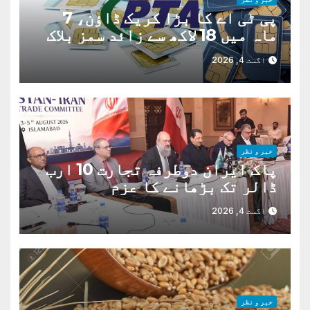
پی ٹی اے کا بڑا کریک ڈاؤن، 7
ماہ میں 18 لاکھ سے زائد سمز بلاک
اگست 4, 2026
خبر و نظر
پاک ایران دوطرفہ تجارت 10 ارب
ڈالر تک بڑھانے کا عزم
اگست 4, 2026
خبر و نظر