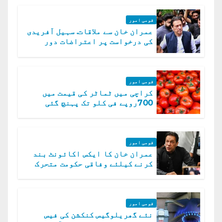
قومی امور
عمران خان سے ملاقات. سہیل آفریدی
کی درخواست پر اعتراضات دور
قومی امور
کراچی میں ٹماٹر کی قیمت میں
700روپے فی کلو تک پہنچ گئی
قومی امور
عمران خان کا ایکس اکائونٹ بند
کرنے کیلئے وفاقی حکومت متحرک
قومی امور
نئے گھریلوگیس کنکشن کی فیس