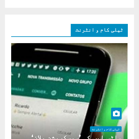
ٹیلی کام و انٹرنٹ
ٹیلی کام و انٹرنٹ
واٹس ایپ کی ’سبسکرپشن پلان‘