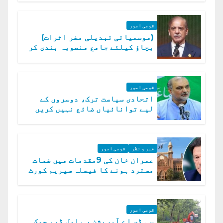
قومی امور
(موسمیاتی تبدیلی مضر اثرات)
بچاؤ کیلئے جامع منصوبہ بندی کر
رہے ہیں: وزیراعظم
قومی امور
اتحادی سیاست ترک، دوسروں کے
لیے توانائیاں ضائع نہیں کریں
گے، حافظ نعیم الرحمن
خبر و نظر
قومی امور
عمران خان کی 9مقدمات میں ضمات
مسترد ہونے کا فیصلہ سپریم کورٹ
میں چیلنج
قومی امور
سی ڈی اے آپریشن ، راول ڈیم چوک