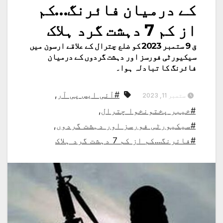
کے درمیان فائرنگ…کم
از کم 7 دہشت گرد ہلاک
ق 9 ستمبر 2023 کو ضلع چترال کے علاقے ارسون میں
سیکیورٹی فورسز اور دہشت گردوں کے درمیان
فائرنگ کا تبادلہ ہوا۔
#آئی ایس پی آر
,
ستمبر 11, 2023
#خیبر پختونخوا چترال
,
#سیکیورٹی فورسز اور دہشت گردوں
,
#فائرنگ...کم از کم 7 دہشت گرد ہلاک