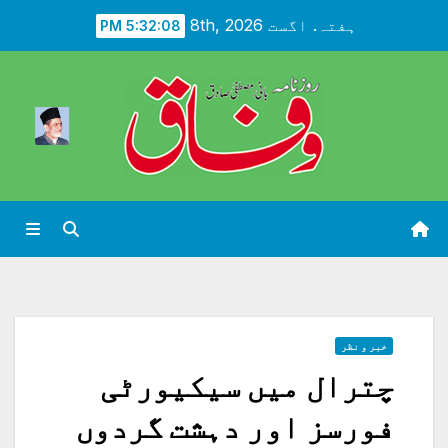
Ski
ہفتہ. اگست 8th, 2026
5:32:10 PM
t
conten
خبر و نظر
چترال میں سیکیورٹی
فورسز اور دہشت گردوں