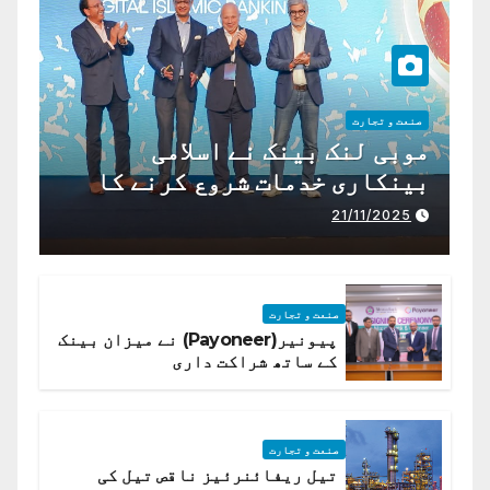
صنعت و تجارت
موبی لنک بینک نے اسلامی
بینکاری خدمات شروع کرنے کا
اعلان کیا ہے،
21/11/2025
صنعت و تجارت
پیونیر(Payoneer) نے میزان بینک
کے ساتھ شراکت داری
صنعت و تجارت
تیل ریفائنرئیز ناقص تیل کی