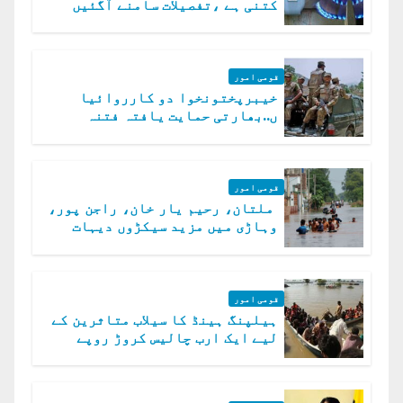
کتنی ہے ،تفصیلات سامنے آگئیں
قومی امور
خیبرپختونخوا دو کارروائیا
ں..بھارتی حمایت یافتہ فتنہ
الخوارج کے 31 دہشت گرد ہلاک
قومی امور
ملتان، رحیم یار خان، راجن پور،
وہاڑی میں مزید سیکڑوں دیہات
ڈوب گئے
قومی امور
ہیلپنگ ہینڈ کا سیلاب متاثرین کے
لیے ایک ارب چالیس کروڑ روپے
امداد کا اعلان