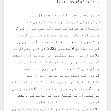
راولپنڈی (ویب نیوز)
خیبر پختونخوا کے علاقے چترال میں
سیکیورٹی فورسز اور دہشت گردوں کے
درمیان فائرنگ کے تبادلے میں کم از کم 7
دہشت گرد ہلاک اور چھ شدید زخمی ہو گئے۔
پاک فوج کے شعبہ تعلقات عامہ آئی ایس پی
آر کے مطابق 9 ستمبر 2023 کو ضلع چترال کے
علاقے ارسون میں سیکیورٹی فورسز اور دہشت
گردوں کے درمیان فائرنگ کا تبادلہ ہوا۔
بیان میں کہا گیا کہ فوجیوں نے دہشت
گردوں کے ٹھکانے پر موثر انداز میں
مقابلہ کیا اور شدید فائرنگ کے تبادلے کے
بعد 7 دہشت گرد مارے گئے جبکہ 6 شدید زخمی
ہو گئے۔ان کا کہنا تھا کہ علاقے کو دہشت
گردوں سے پاک کرنے کا عمل جاری ہے تاکہ
علاقے میں پائے جانے والے دیگر دہشت گردوں