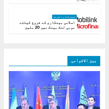
اے
ٹیلی کام و انٹرنٹ
اسلامی بینکاری کے فروغ کیلئے
موبی لنک بینک میں 20 ملین
امریکی ڈالر کی سرمایہ کاری
بین الاقوامی