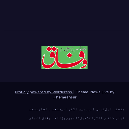
Proudly powered by WordPress
|
Theme: News Live by
.
Themeansar
صفحئہ اول
قومی امور
بین الاقوامی
صنعت و تجارت
صحت
ٹیلی کام و انٹرنٹ
کھیل
کشمیر
روزنامہ وفاق اخبار