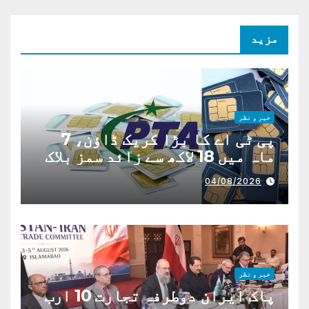
مزید
خبر و نظر
پی ٹی اے کا بڑا کریک ڈاؤن، 7
ماہ میں 18 لاکھ سے زائد سمز بلاک
04/08/2026
خبر و نظر
پاک ایران دوطرفہ تجارت 10 ارب