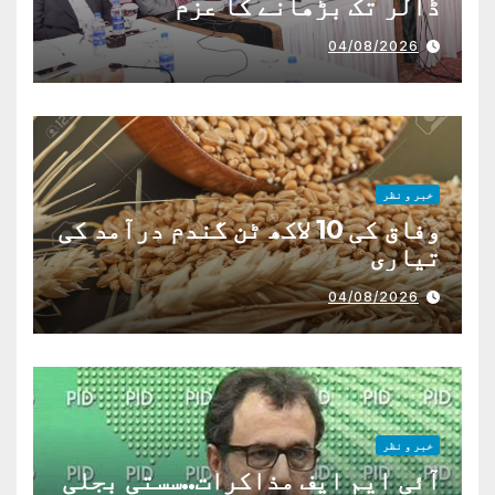
ڈالر تک بڑھانے کا عزم
04/08/2026
خبر و نظر
وفاق کی 10 لاکھ ٹن گندم درآمد کی
تیاری
04/08/2026
خبر و نظر
آئی ایم ایف مذاکرات..سستی بجلی