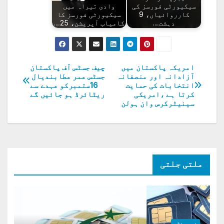
سیکیورٹی فورسز کی
وادی تیراہ میں
کارروائیاں، 9
سیکیورٹی فورسز کا
دہشت…
کامیاب آپریشن، 25…
امریکہ پاکستان میں
چیف جسٹس آف پاکستان
پوسٹوں
آزادانہ اور منصفانہ
جسٹس عمر عطابندیال
انتخابات کی حمایت
16ستمبرکو عہدے سے
کی
کرتا ہے ،امریکی
ریٹائرڈ ہو جائیں گے
سینیٹرکرس وان ہولن
نیویگیشن
ملتی جلتی
خبر و نظر