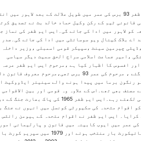
معروف قانون دان اور سابق سینیٹر ایس ایم ظفر 93 برس کی عمر میں طویل علالت کے بعد لاہور میں
ی قانونی ٹیم کے رکن وکیل حماد خالد بٹ نے تصدیق کرت
ہ کو لاہور میں ادا کی جائے گی۔ایس ایم ظفر کی نماز ج
 اے بلاک کینال ویو سوسائٹی میں ادا کی جائے گی۔صدر 
ڈپٹی چیرمین سینٹ ،سپیکر قومی اسمبلی ،وزیر داخلہ
گی ،امیر جماعت اسلامی سراج الحق سمیت دیگر سیاسی
اور افسوس کا اظہار کیا ہے ،مرحوم ایس ایم ظفر عرصہ 
سے شدید علیل تھے، کہ جمعرات کو انتقال کرگئے ، مرحوم کی عمر 93 برس تھی،مرحوم معروف قانون
نیٹرعلی ظفر کے والد تھے، 6 دسمبر 1930کو رنگون برما میں پیدا ہونے والے سینیئر ایڈووکیٹ 
 مصنف بھی تھے۔اس کے علاوہ وہ قومی اور بین الاقوامی 
پر ملکی اور غیر ملکی جرائد میں مضامین بھی لکھتے رہے۔ایس ایم ظفر 1965 کی پاک بھار
اکستان کے وزیر قانون تھے۔ 19ستمبر 1965 کو اقوام متحدہ کی سکیورٹی کونسل میں انہوں نے جن
 کرایا۔ ایس ایم ظفر نے اقوام متحدہ کے ہیومن رائٹس
ے بھی خطاب کیا۔ایس ایم ظفر 35 برس کی عمر میں ایوب کابینہ میں قانون و پارلیمانی امو
مرکزی وزیر بنے،مرحوم 1975 میں صدر لاہور ہائیکورٹ بار منتخب ہوئے اور 1979 میں سپ