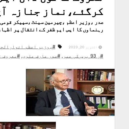
کرگئے،نماز جنازہ آج 
صدر ،وزیر اعظم ،چیرمین سینٹ ،سپیکر قومی 
رہنماوں کا ایس ایم ظفر کے انتقال پر اظہا
#،وزیر اعظم انوارالحق
اکتوبر 20, 2023
#ر 93 برس کی عمر
,
#صدر عارف علوی
,
#معروف ق