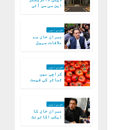
این سی سی آئی
اے کی بازیابی 3
روز کی مہلت
قومی امور
عمران خان سے
ملاقات. سہیل
آفریدی کی
درخواست پر
اعتراضات دور
قومی امور
کراچی میں
ٹماٹر کی قیمت
میں 700روپے فی
کلو تک پہنچ گئی
قومی امور
عمران خان کا
ایکس اکائونٹ
بند کرنے کیلئے
وفاقی حکومت