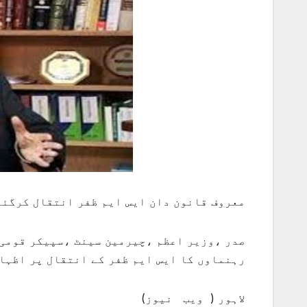
معروف قانون دان ایس ایم ظفر انتقال کرگئے،
صدر ،وزیر اعظم ،چیرمین سینٹ ،سپیکر قومی 
رہنماوں کا ایس ایم ظفر کے انتقال پر اظہا
لاہور ( ویب نیوز)