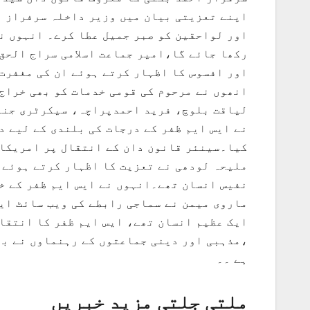
اپنے تعزیتی بیان میں وزیر داخلہ سرفراز ب
اور لواحقین کو صبر جمیل عطا کرے۔ انہوں نے
رکھا جائے گا،امیر جماعت اسلامی سراج الحق 
اور افسوس کا اظہار کرتے ہوئے ان کی مغفرت 
انھوں نے مرحوم کی قومی خدمات کو بھی خراج
لیاقت بلوچ، فرید احمدپراچہ، سیکرٹری جنرل
نے ایس ایم ظفر کے درجات کی بلندی کے لیے د
کیا۔سینئر قانون دان کے انتقال پر امریکا،
ملیحہ لودھی نے تعزیت کا اظہار کرتے ہوئے 
نفیس انسان تھے۔انہوں نے ایس ایم ظفر کے خ
ماروی میمن نے سماجی رابطے کی ویب سائٹ ایک
ایک عظیم انسان تھے، ایس ایم ظفر کا انتقا
،مذہبی اور دینی جماعتوں کے رہنماوں نے بھی
ہے ۔۔
ملتی جلتی مزید خبریں