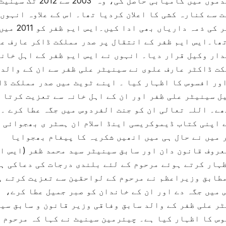
صدر بنے۔ کئی اہم ملکی اور بین الاقوامی مقدموں میں کامیابی حاصل کی، وہ 
یں انہوں نے سیاست سے کنارہ کشی کا اعلان کردیا تھا۔ اس کے علاوہ انہوں
2004 سے 2012 تک ہمدرد یونیورسٹی کے چانسلر کی ذمہ داریاں بھی ادا کیں۔ایس ایم ظفر کو 011
ھا۔ایس ایم ظفر کے انتقال پر صدر مملکت ڈاکر عارف ع
ار وکیل قرار دیا۔ انہوں نے ایس ایم ظفر کے اہل خانہ
ت ڈاکٹر عارف علوی نے سینیٹر علی ظفر سے ان کے والد
ور افسوس کا اظہار کیا ۔ اپنے ٹویٹ میں صدر مملکت ڈا
ل سینیٹر علی ظفر اور ان کے اہل خانہ سے تعزیت کرتا 
ے۔ اللہ تعالی ان کو جنت الفردوس میں جگہ عطا کرے ۔
 اپنی کتاب ڈیموکریسی اینڈ اسلام ان ہسٹر ی بھجوائی 
 میں نے حال ہی میں انھیں شکریہ کا پیغام بھجوایا
روف قانون دان اور سابق سینیٹر سید محمد ظفر (ایس ا
ظہار کرتے ہوئے مرحوم کے لئے بلندی درجات کی دعاکی ہ
مطابق وزیراعظم نے مرحوم کے لواحقین سے تعزیت کرتے ہ
میں جگہ دے اور ان کے خاندان کو صبر جمیل عطا کرے،
ر علی ظفر کے والد سابق وفاقی وزیر قانون و سابق سی
وس کا اظہار کیا ہے۔ چیئرمین سینیٹ نے کہا کہ مرحوم 