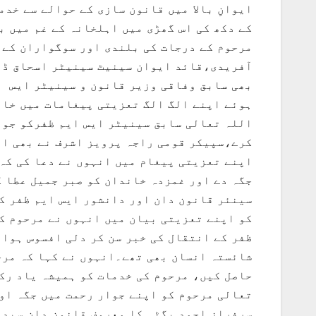
ایوانِ بالا میں قانون سازی کے حوالے سے خد
کے دکھ کی اس گھڑی میں اہلخانہ کے غم میں ب
مرحوم کے درجات کی بلندی اور سوگواران کے 
آفریدی،قائد ایوان سینیٹ سینیٹر اسحاق ڈار
بھی سابق وفاقی وزیر قانون و سینیٹر ایس ا
ہوئے اپنے الگ الگ تعزیتی پیغامات میں خان
اللہ تعالی سابق سینیٹر ایس ایم ظفرکو جوا
کرے،سپیکر قومی راجہ پرویز اشرف نے بھی ای
اپنے تعزیتی پیغام میں انہوں نے دعا کی کہ
جگہ دے اور غمزدہ خاندان کو صبر جمیل عطا 
سینئر قانون دان اور دانشور ایس ایم ظفر ک
کو اپنے تعزیتی بیان میں انہوں نے مرحوم کے
ظفر کے انتقال کی خبر سن کر دلی افسوس ہوا،
شائستہ انسان بھی تھے۔انہوں نے کہا کہ مرح
حاصل کیں، مرحوم کی خدمات کو ہمیشہ یاد رکھ
تعالی مرحوم کو اپنے جوار رحمت میں جگہ او
سرفراز احمد بگٹی کا معروف قانون دان سید م