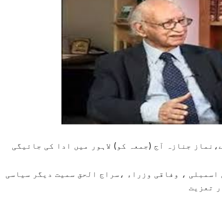
نماز جنازہ آج (جمعہ کو) لاہور میں ادا کی جائیگی
اسمبلی ، وفاقی وزراء ،سراج الحق سمیت دیگر سیاسی
ر تعزیت