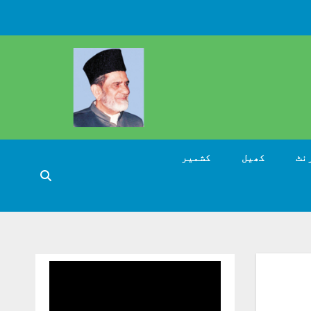
نٹ
کھیل
کشمیر