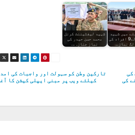
لے میں شہید
شہید لیفٹیننٹ کرنل
ہونے والے9 افراد کی
محمد حسن حیدر کی
لگ نماز…
نماز جنازہ…
کی
تارکین وطن کو سہولت اور واجبات کی امد
ے کی
کیلئے ویب پر مبنی ایپلی کیشن کا آغ