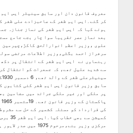
کر گئے۔ایس ایم ظفر کے صاحبزادے علی ظفر ک
ہوئے کہا کہ ایس ایم ظفر کی نماز جنازہ جمع
بعد نماز عصر تقریبا سوا چار بجے جامع مسجد
علوی ،وزیر اعظم انوارالحق کاکڑ،چیرمین ،
سرفراز احمد بگٹی،وزیر اطلاعات مرتضی سولن
رہنماوں نے ایس ایم ظفر کے انتقال پر دکھ 
سی
سابق وزیر قانون ایس ایم ظفر کئی کتابوں کے
پ
کی قرارداد کو مسئلہ کشمیر کے حل سے مشروط
کمیشن س