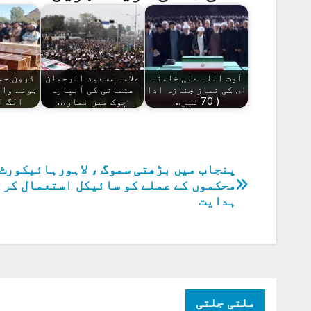
آیت اللہ علی خامنہ
علامہ مسعود الرحمان
ڈرون حم
ای کی نمازِ جنازہ ادا
عثمانی کی آبپارہ
( 70 غیر…
چوک میں نماز…
الگ ا
پنجاب میں بڑھتی سموگ ، لاہورہائیکورٹ 
پوسٹوں
محکموں کے عملے کو سائیکل استعمال کرن
کی
ہدایت
نیویگیشن
ملتی جلتی