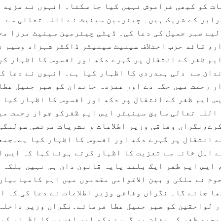
مات کو کبھی فراموش نہیں کیا جا سکتا۔ انہوں نے مزید 
رابر کے شریک ہیں۔ چیئرمین سینیٹ نے اللہ تعالی سے
لیے صبر جمیل کی دعا کی۔ ڈپٹی چیئرمین سینیٹ مرزا مح
، قائد حزب اختلاف سینیٹ سینیٹر ڈاکٹر شہزاد وسیم ن
یم ظفر کے انتقال پر گہرے دکھ اور افسوس کا اظہار کر
دان سے دلی ہمدردی کا اظہار کیا ہے۔ انہوں نے دعا کی
ر رحمت میں جگہ دے اور غمزدہ خاندان کو صبر جمیل عطا
س ایم ظفر کے انتقال پر دکھ اور افسوس کا اظہار کیا 
 اللہ تعالی سابق سینیٹر ایس ایم ظفرکو جوار رحمت می
کرے،نگراں وفاقی وزیر اطلاعات و نشریات مرتضی سولنگی
ے انتقال پر گہرے دکھ اور افسوس کا اظہار کیا ہے۔جمع
 اہل خانہ سے تعزیت کا اظہار کرتے ہوئے کہا کہ ایس ا
 ایس ایم ظفر ایک بلند پایہ قانون دان ہی نہیں بلکہ 
وم نے ملکی و بین الاقوامی مقدموں میں اہم کامیابیاں
ا جائے گا۔ نگراں وفاقی وزیر اطلاعات نے دعا کی کہ ا
ر لواحقین کو صبر جمیل عطا فرمائے۔نگران وزیر داخلہ
حمد ظفر کی وفات پر گہرے دکھ اور افسوس کا اظہار کیا