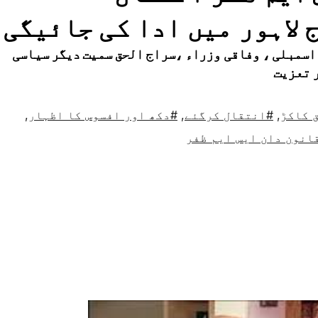
لاہور میں ادا کی جائیگی
اسمبلی ، وفاقی وزراء ،سراج الحق سمیت دیگر سیاسی
ر تعزیت
 کاکڑ
,
#انتقال کرگئے
,
#دکھ اور افسوس کا اظہار
,
انون دان ایس ایم ظفر