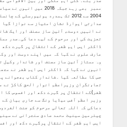
ممبر بھی رہے جبکہ 2018 م
صدارتی ایوارڈ نشان امتیاز سے نوازا گیا ت
نے انہیں دوست، آئین ساز مصنف اور ایک شاند
تعزیت کی اور مرحوم کے لیے دعا کی۔صدر مملک
ڈاکٹر ایس ایم ظفر کے انتقال پر گہرے دکھ ا
عارف علوی نے کہا کہ میں اپنے دوست اور وکی
وہ ممتاز آئین ساز مصنف اور شاندار وکیل تھ
انہوں نے کہا کہ ڈاکٹر ایس ایم ظفر نے مجھے
جس کا مطالعہ کیا ۔شاندار کتاب بھجوانے پر
تھا،نگران وزیراعظم انوار الحق کاکڑ نے مع
ظفر)کے انتقال پر گہرے دکھ اور افسوس کا ا
وزیر اعظم آفس میڈیا ونگ سے جاری بیان کے 
دعاکی کہ اللہ تعالی مرحوم کو جنت الفردوس 
چیئرمین سینیٹ محمد صادق سنجرانی نے سینیٹ
ایس ایم ظفر کے انتقال پرگہرے دکھ اور افس