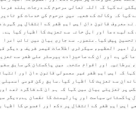
گٹی نے کہا کہ اللہ تعالی مرحوم کے درجات بلند فرما
 کہا کہ وکالت کے شعبہ میں مرحوم کی خدمات کو تادیر 
نے معروف قانون دان ایس ایم ظفر کے انتقال پر گہرے د
کے لیے دعا اور اہل خانہ سے تعزیت کا اظہار کیا ہے۔
 تحسین پیش کیا۔منصورہ سے جاری بیان میں نائب امرا
 امیر العظیم، سیکرٹری اطلاعات قیصر شریف و دیگر قی
عا کی ہے اور ان کے صاحبزادے بیرسٹر علی ظفر سے تعزی
 برطانیہ اور اقوام متحدہ میں پاکستان کی سابق سفیر
کہا کہ ایس ایم ظفر غیر معمولی قانون دان اور انتہائ
اندان سے تعزیت کا اظہار کیا۔سابق رکن قومی اسمبلی
س پر تعزیتی بیان میں کہا کہ ہم ان کے شاگرد تھے اور
ل پاکستانی سیاست اور پارلیمنٹ کا نقصان ہے،دیگر سی
 ایس ایم ظفر کے انتقال پر دکھ اور افسو س کا اظہا ر