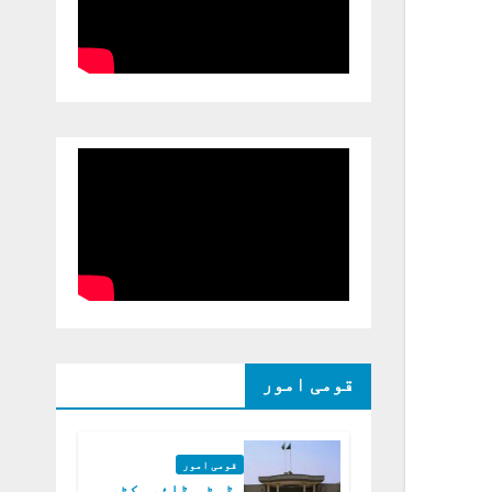
قومی امور
قومی امور
ڈپٹی ڈائریکٹر