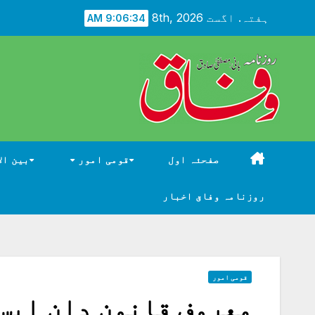
Ski
ہفتہ. اگست 8th, 2026
9:06:36 AM
t
conten
صفحئہ اول
قومی امور
بین ال
روزنامہ وفاق اخبار
قومی امور
معروف قانون دان ایس