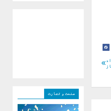
دو ٹوک حمایت پر
اظہار شکریہ)
اد
از
صنعت و تجارت