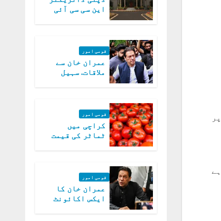
این سی سی آئی
اے کی بازیابی 3
روز کی مہلت
قومی امور
عمران خان سے
ملاقات. سہیل
آفریدی کی
درخواست پر
اعتراضات دور
قومی امور
پر
کراچی میں
ٹماٹر کی قیمت
میں 700روپے فی
کلو تک پہنچ گئی
ہے
قومی امور
عمران خان کا
ایکس اکائونٹ
بند کرنے کیلئے
وفاقی حکومت