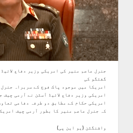
جنرل عاصم منیر کی امریکی وزیر دفاع لائیڈ ا
گفتگو کی
امریکا میں موجود پاک فوج کے سربراہ جنرل ع
امریکی وزیر دفاع لائیڈ آسٹن نے آرمی چیف
امریکی حکام کے مطابق دو طرفہ دفاعی تعاون
کہ جنرل عاصم منیر کا بطور آرمی چیف امریکا
واشنگٹن (یو این پی)