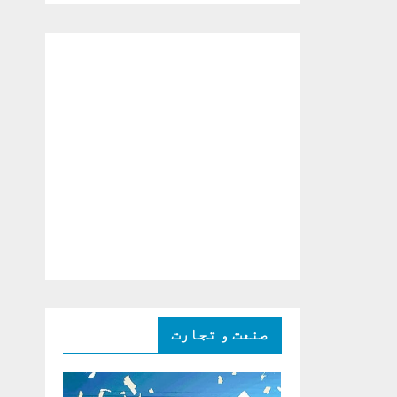
دو ٹوک حمایت پر
اظہار شکریہ)
صنعت و تجارت