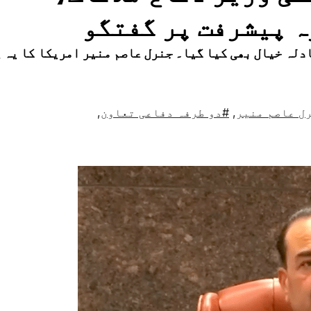
زہ پیشرفت پر گفتگو
دلہ خیال بھی کیا گیا۔ جنرل عاصم منیر امریکا کا یہ پ
ل عاصم منیر
,
#دو طرفہ دفاعی تعاون
,