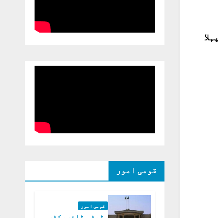
ہلا
قومی امور
قومی امور
ڈپٹی ڈائریکٹر