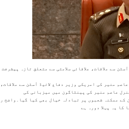
ٓسٹن سے ملاقات، علاقائی سلامتی سے متعلق تازہ پیشرفت 
اصم منیر کی امریکی وزیر دفاع لائیڈ آسٹن سے ملاقات،
 جنرل عاصم منیر کی پینٹاگون میں میزبانی کی
 کے ممکنہ شعبوں پر تبادلہ خیال بھی کیا گیا۔واضح ر
 کا یہ پہلا دورہ ہے