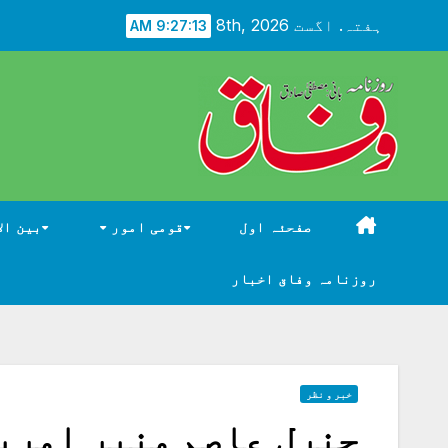
Ski
ہفتہ. اگست 8th, 2026
9:27:13 AM
t
conten
صفحئہ اول
قومی امور
بین ال
روزنامہ وفاق اخبار
خبر و نظر
جنرل عاصم منیر امریک