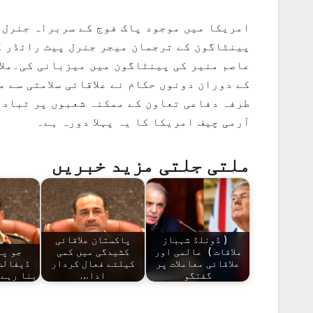
امریکا میں موجود پاک فوج کے سربراہ جنرل ع
پینٹاگون کے ترجمان میجر جنرل پیٹ رائڈر کے
عاصم منیر کی پینٹاگون میں میزبانی کی۔ملاقا
کے دوران دونوں حکام نے علاقائی سلامتی سے 
طرفہ دفاعی تعاون کے ممکنہ شعبوں پر تبادل
آرمی چیف امریکا کا یہ پہلا دورہ ہے۔
ملتی جلتی مزید خبریں
( ڈونلڈ شہباز
پاکستان علاقائی
ملاقات ) عالمی اور
کشیدگی میں کمی
جو پا
علاقائی معاملات پر
کیلئے فعال کردار
ڈیفالٹ
گفتگو
ادا…
بنا رہے 