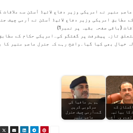
اصم منیر نے امریکی وزیر دفاع لائیڈ آسٹن سے ملاقات ک
 مطابق امریکی وزیر دفاع لائیڈ آسٹن نے آرمی چیف جن
ت (باقی صفحہ بقیہ پر نمبر1)
متعلق تازہ پیشرفت پر گفتگو کی۔امریکی حکام کے مطابق
ہ خیال بھی کیا گیا۔واضح رہے کہ جنرل عاصم منیر کا ب
ہم ہر مافیا کی
کستان کے
سرکوبی کریں
 کا بیانیہ
گے...آرمی چیف جنرل
تھے، وہ آج…
عاصم منیر