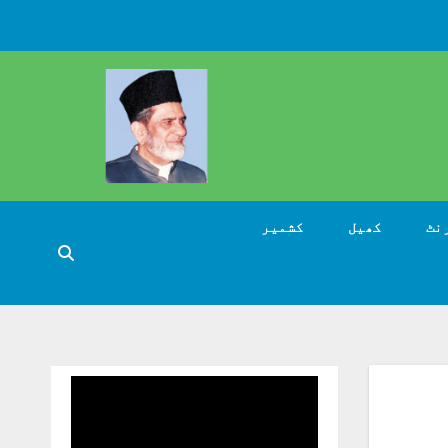
نٹ
کھیل
کشمیر