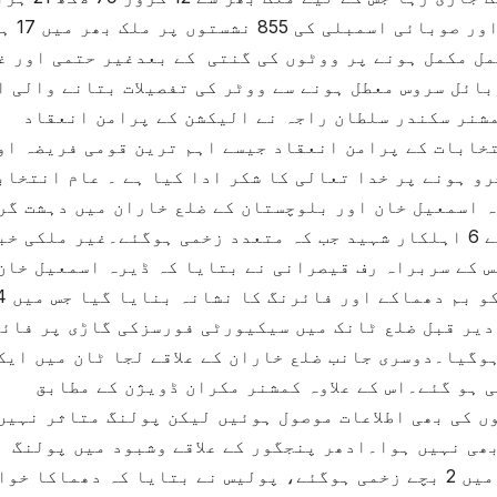
49 رجسٹرڈ ووٹرز تھے۔مجموعی طور 
عمل مکمل ہونے پر ووٹوں کی گنتی کے بعدغیر حتمی اور غ
ائل سروس معطل ہونے سے ووٹر کی تفصیلات بتانے والی ا
شنر سکندر سلطان راجہ نے الیکشن کے پرامن انعقاد
تخابات کے پرامن انعقاد جیسے اہم ترین قومی فریضہ او
و ہونے پر خدا تعالی کا شکر ادا کیا ہے ۔ عام انتخاب
یرہ اسمعیل خان اور بلوچستان کے ضلع خاران میں دہشت گر
کے 2 الگ الگ واقعات میں سیکیورٹی فورسز کے 6 اہلکار شہید جب کہ متعدد زخمی ہوگئے۔غیر ملکی خ
س کے سربراہ رف قیصرانی نے بتایا کہ ڈیرہ اسمعیل خان
کے علاقے کلاچی میں گشت پر مامور پولیس وین کو بم دھم
دیر قبل ضلع ٹانک میں سیکیورٹی فورسزکی گاڑی پر فائ
وگیا۔دوسری جانب ضلع خاران کے علاقے لجا ٹان میں ایک
ہوا، جس میں 2 جوان شہید اور 9 زخمی ہو گئے۔اس کے علاوہ کمشنر مکران ڈویژن کے مطابق
ں کی بھی اطلاعات موصول ہوئیں لیکن پولنگ متاثر نہیں
ھی نہیں ہوا۔ادھر پنجگور کے علاقے وشبود میں پولنگ
اسٹیشن کے باہر دھماکا ہوگیا جس کے نتیجے میں 2 بچے زخمی ہوگئے، پولیس نے بتایا کہ دھماکا