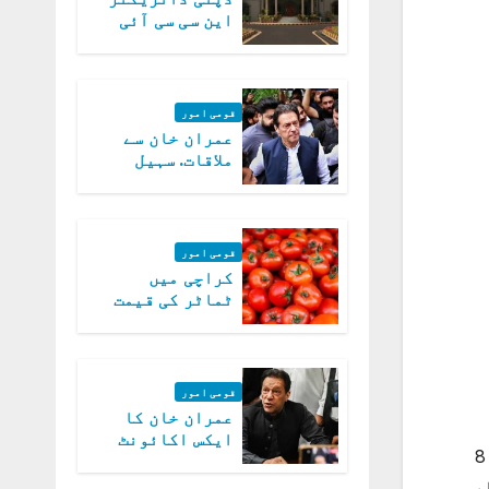
این سی سی آئی
اے کی بازیابی 3
روز کی مہلت
قومی امور
عمران خان سے
ملاقات. سہیل
آفریدی کی
درخواست پر
اعتراضات دور
قومی امور
کراچی میں
ٹماٹر کی قیمت
میں 700روپے فی
کلو تک پہنچ گئی
قومی امور
عمران خان کا
ایکس اکائونٹ
ملک بھر میں ہونے والے عام انتخابات 2024 کے لیے حق رائے دہی کے استعمال عمل مکمل ہوگیا ۔صبح 8
بند کرنے کیلئے
وفاقی حکومت
ک بھر سے 12 کروڑ 79 لاکھ 21 ہزار