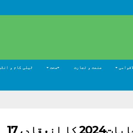
اقوامی
صنعت و تجارت
صحت
ٹیلی کام و انٹر
پاکستان کے عام انتخابات2024 کا انعقاد،17