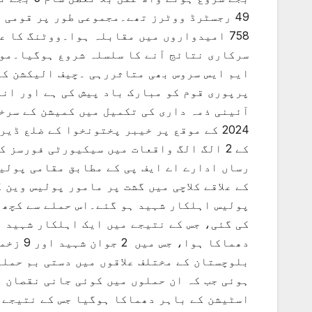
758 امیدواروں میں مقابلہ ہوا۔ووٹنگ کا 
سرکاری نتائج آنے کا سلسلہ شروع ہوگیا۔موب
ایم ایس سروس بھی متاثررہی ۔چیف الیکشن کم
پرپوری قوم کو مبارک باد پیش کی ہے اور ان
آئینی ذمہ داری کی تکمیل میں کمیشن کے سرخر
2024 کے موقع پر خیبر پختونخوا کے ضلع ڈ
رساں ادارے اے ایف پی کے مطابق مقامی پولی
پولیس اہلکار شہید ہو گئے۔اس حملے سے کچھ 
کی گئی، جس کے نتیجے میں ایک اہلکار شہید ہ
دھماکا 
بلوچستان کے مختلف علاقوں میں دستی بم حملو
ہوئی جب کہ ان حملوں میں کوئی جانی نقصان ب