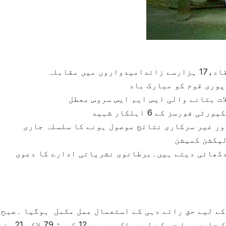
پوری قوم کو مبارک باد
ات بتانے والی ایس ایم ایس سروس معطل
ور غیر سرکاری نتائج موصول ہونے کا سلسلہ جاری
لیکشن کمیشن
دکھائی دیتے ہیں۔برطانوی نشریاتی ادارے کا دعوی
بجے شروع ہونے والا عمل بلا تعطل شام 5 بجے تک جاری رہا جس کے لیے مل