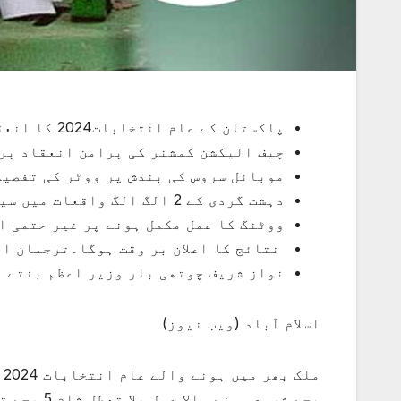
پاکستان کے عام انتخابات2024 کا انعقاد،17 ہزارسے زائدامیدواروں میں مقابلہ
چیف الیکشن کمشنر کی پرامن انعقاد پر
موبائل سروس کی بندش پر ووٹر کی تفصیل
دہشت گردی کے 2 الگ الگ واقعات میں سیکیورٹی فورسز کے 6 اہلکار شہید
ووٹنگ کا عمل مکمل ہونے پر غیر حتمی ا
نتائج کا اعلان بر وقت ہوگا۔ترجمان ا
نواز شریف چوتھی بار وزیر اعظم بنتے 
اسلام آباد (ویب نیوز)