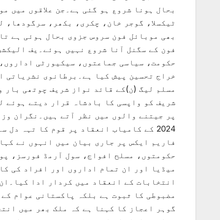
بحال ہونا شروع ہو گئی ہے۔جن علاقوں میں مو
ٹیکسلا، گوجر خان، چکری، بکھر، سرگودھا، لو
بھی موبائل فون سروس جزوی بحال ہوئی ہے تا
فون کے سگنل آنا شروع نہیں ہوئے۔یف الیکشن
حکومت، سیاسی جماعتوں، سیکیورٹی اداروں، 
خراج تحسین پیش کیا ہے۔برطانوی نشریاتی ا
مسلم لیگ (ن)کے قائد نواز شریف چوتھی بار 
پر جیتنے والوں میں نظر آتے ہیں۔نگران وزی
2024 کے کامیاب انعقاد پر قوم کا تہہ دل
فاریم ایکس پر جاری بیان میں انہوں نے کہا
حکومتوں، مسلح افواج، سول آرمڈ فورسز، پو
میڈیا اور ان تمام اداروں اور افراد کی کا
انتخابات کے انعقاد میں کردار ادا کیا۔ان 
مضبوطی کا ثبوت ہے بلکہ پاکستانی عوام کے 
گوہر اعجاز کا کہنا ہے کہ ملک بھر میں انت