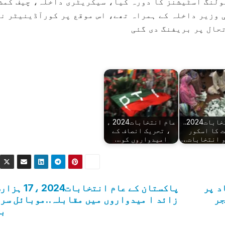
ولنگ اسٹیشنز کا دورہ کیا، سیکریٹری داخلہ، چیف کمش
ی وزیر داخلہ کے ہمراہ تھے، اس موقع پر کورآڈینیٹر ن
حال پر بریفنگ دی گئی
عام انتخابات2024..
عام انتخابات2024 ء
 کا اسکور
، تحریک انصاف کے
و انتخابات…
امیدواروں کو…
د پر
پاکستان کے عام انتخابات2024
جر
زائد ا میدواروں میں مقابلہ..موبائل سر
بن