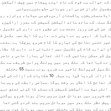
کے حوالے سے قوم کے نام اپنے پیغام میں چیف الیکشن
بشمول نگران قومی اور صوبائی حکومتوں،سیاسی
ایڈمنسٹریشن، پاکستان آرمی،قومی میڈیا، ووٹرز، ری
گ عملہ کے ساتھ ساتھ الیکشن کمیشن کے معزز اراکین،
ہ جن کی شب وروز محنت سے اس عظیم ذمہ داری کی تکمیل م
 کہا کہ ابھی ہم نے اپنی ذمہ داری کا ایک حصہ مکمل ک
غیر حتمی نتائج کی تیاری کا کام شروع ہوچکا ہے۔مجھے
ن اس اہم کام کی تکمیل میں انتہائی ذمہ داری کا مظاہ
یل کو ممکن بنائیں گے۔اللہ تعالی ہمارا حامی و ناصر
نے کہا تھا کہ ملک بھر میں پولنگ پرامن طریقے سے مکم
ہوئی۔مزید کہا کہ الیکشن کمیشن کے مانیٹرنگ سیل کوپولنگ تاخیر سے شروع ہونے سمیت 55 مختلف
شکایات موصول ہوئیں جن میں سے 45 شکایات کا ازالہ کردیا گیا ہے جبکہ 10 شکایات کے ا
ہ نتائج کا اعلان بر وقت ہوگا۔سماجی رابطے کی ویب سا
ہ انٹرنیٹ سے الیکشن کمیشن کے سسٹم کا کوئی تعلق نہی
لف شہروں میں موبائل فون سروس بحال ہونا شروع ہوگئی 
پیش نظر ملک بھر میں موبائل سروس بند کردی گئی تھا
زرنے کے بعد ملک کے مختلف حصوں میں موبائل فون سروس