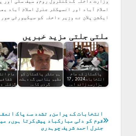
وزارت داخلہ کے کنٹرول روم، سیف سٹی اور پ
اسلام آباد اور انسپکٹر جنرل اسلام آباد بھ
ایکشن پلان نے وزیر داخلہ کو سیکیورٹی صورت
ملتی جلتی مزید خبریں
پاکستان کے عام
ہم ملکر پاکستان کو
انتخابات2024 ،17
عظیم بنائیں گے دہشت
شفافیت
ہزارسے زائد ا…
گردی کا…
گزشتہ د
انتخابات کے پرامن، تشدد سے پاک انعقا
پوسٹوں
قوم کو دلی مبارکباد پیش کرتا ہوں، می
کی
جنرل احمد شریف چوہدری