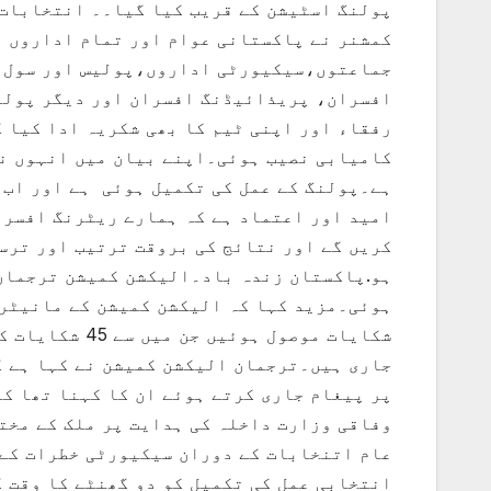
پولنگ اسٹیشن کے قریب کیا گیا۔۔ انتخابات 
کمشنر نے پاکستانی عوام اور تمام اداروں 
جماعتوں،سیکیورٹی اداروں،پولیس اور سول 
افسران، پریذائیڈنگ افسران اور دیگر پولن
رفقاء اور اپنی ٹیم کا بھی شکریہ ادا کیا ک
کامیابی نصیب ہوئی۔اپنے بیان میں انہوں نے
ہے۔پولنگ کے عمل کی تکمیل ہوئی ہے اور اب 
امید اور اعتماد ہے کہ ہمارے ریٹرنگ افسرا
کریں گے اور نتائج کی بروقت ترتیب اور ترس
ہو.پاکستان زندہ باد۔الیکشن کمیشن ترجمان 
جاری ہیں۔ترجمان الیکشن کمیشن نے کہا ہے ک
پر پیغام جاری کرتے ہوئے ان کا کہنا تھا ک
وفاقی وزارت داخلہ کی ہدایت پر ملک کے مخت
عام اتنخابات کے دوران سیکیورٹی خطرات کے 
انتخابی عمل کی تکمیل کو دو گھنٹے کا وقت گ