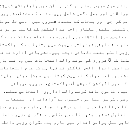
بائل فون سروس بحال ہو گئی ہے ان میں راولپنڈی ڈویژن
را لائی اور جھل مگسی شامل ہیں۔سندھ کے مختلف شہروں 
ہم کراچی اور پنجاب کے متعدد شہروں میں ابھی تک موبا
 کمشنر سکندر سلطان راجا نے الیکشن کے کامیابی پر ن
پولیس، سول انتظامیہ، آرمی سمیت تمام پولنگ عملے کو
دارے نے اپنی تجزیاتی رپورٹ میں بتایا ہے کہ پاکستا
وزیر اعظم بنتے دکھائی دیتے ہیں۔نشریاتی ادارے نے نو
شریف کو واپسی کا بادشاہ قرار دیتے ہوئے لکھا کہ 8 فروری کو ہونے والے انتخابات میں وہ نم
ر اعظم انوار الحق کاکٹر نے کہا ہے کہ عام انتخابات
 سے شکریہ اور مبارکباد پیش کرتا ہوں۔سوشل میڈیا پلیٹ
 کہ میں الیکشن کمیشن آف پاکستان، عبوری صوبائی
لیس، قانون نافذ کرنے والے اداروں، انتخابی عملے،
وشوں کو سراہتا ہوں جنہوں نے آزادانہ اور منصفانہ
کا کہنا تھا کہ یہ اہم موقع نہ صرف ہمارے جمہوری عمل
ناقابل تسخیر جذبے کا بھی عکاس ہے۔نگران وزیر داخلہ
خابی عمل پرامن انداز میں جاری ہے۔نگران وزیر داخلہ 