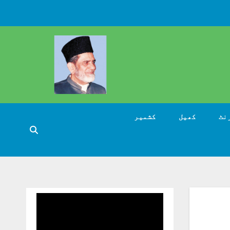
نٹ
کھیل
کشمیر