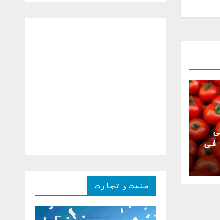
دو ٹوک حمایت پر
اظہار شکریہ)
ی
روپے فی
صنعت و تجارت