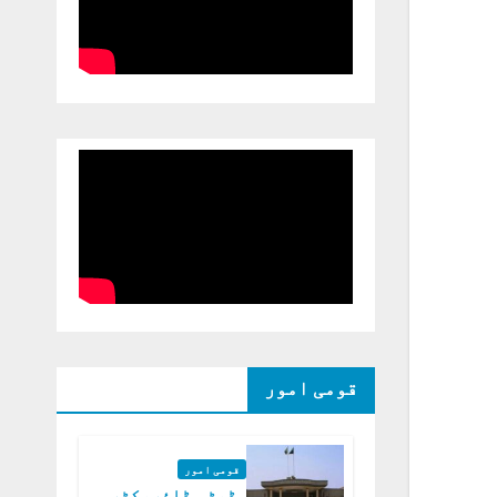
قومی امور
قومی امور
ڈپٹی ڈائریکٹر