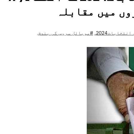
وں میں مقابلہ
نتخابات2024
,
#موبائل سروس کی بندش