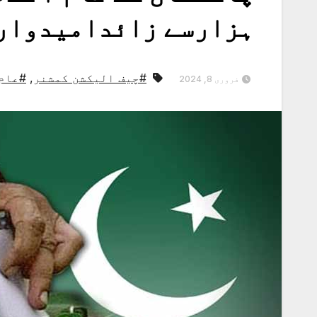
ہزارسے زائدامیدوار
#چیف الیکشن کمشنر
,
#عام ا
فروری 8, 2024