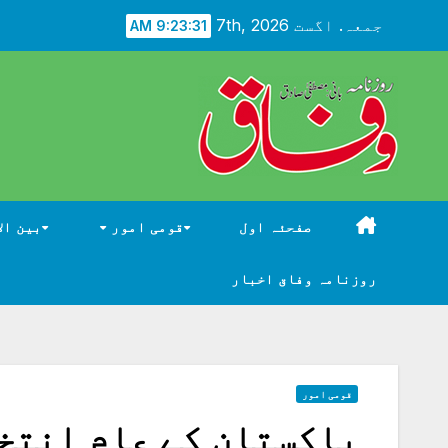
Ski
جمعہ. اگست 7th, 2026
9:23:32 AM
t
conten
صفحئہ اول
قومی امور
بین ال
روزنامہ وفاق اخبار
قومی امور