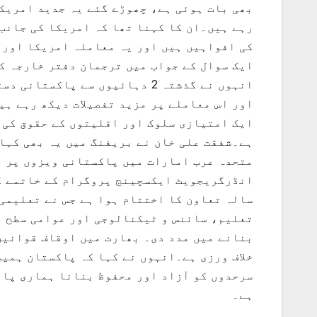
بھی بات ہوئی ہے، چھوڑے گئے یہ جدید امریک
رہے ہیں۔ان کا کہنا تھا کہ امریکا کی جانب
کی افواہیں ہیں اور یہ معاملہ امریکا اور 
ایک سوال کے جواب میں ترجمان دفتر خارجہ کا
انہوں نے گذشتہ 2 دہائیوں سے پ
اور اس معاملے پر مزید تفصیلات دیکھ رہے ہی
ایک امتیازی سلوک اور اقلیتوں کے حقوق کی خ
ہے۔شفقت علی خان نے بریفنگ میں یہ بھی کہا 
متحدہ عرب امارات میں پاکستانی ویزوں پر م
سالہ تعاون کا اختتام ہوا ہے جس نے تعلیمی
تعلیم، سائنس و ٹیکنالوجی اور عوامی سطح پ
بنانے میں مدد دی۔ بھارت میں اوقاف قوانین
خلاف ورزی ہے۔انہوں نے کہا کہ پاکستان ہمیش
سرحدوں کو آزاد اور محفوظ بنانا ہماری پال
ہے۔