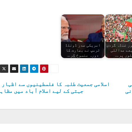
ر غنڈہ گردی
امریکی صدر ڈونلڈ
عے عدالتی
ٹرمپ نے بھارت کا
لوں پر…
دورہ منسوخ کر…
ی
اسلامی جمعیت طلبہ کا فلسطینیوں سے اظہار 
نی
جہتی کے لیے اسلام آباد میں مظاہ