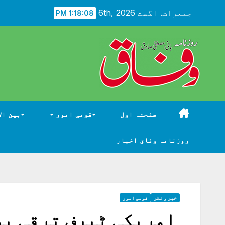
Ski
جمعرات. اگست 6th, 2026
1:18:09 PM
t
conten
صفحئہ اول
قومی امور
بین ال
روزنامہ وفاق اخبار
خبر و نظر
قومی امور
امریکی ٹیرف ترقی پذ