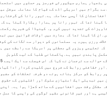
ی ہتھیار ہماری سیکیورٹی فورسز پر حملوں میں استعما
 سے بگرام میں امریکی اڈے کے قیام کا معاملہ سوشل می
افغانستان کا آپسی معاملہ ہے۔تہور رانا کی گرفتاری 
 کہنا تھا کہ تہور رانا پر ہمارا ریکارڈ کہتا ہے کہ
اکستانی دستاویزات کی تجدید نہیں کی، وہ کینیڈا کی شہریت رکھت
ں۔ان کا کہنا تھا کہ بھارت میں اوقاف قوانین میں تبد
لاف ورزی ہیں، یہ مسلمانوں کو دیوار سے لگانے کی کوش
کہ تعلیمی ویزوں کی معطلی پر امریکا سے رابطے میں ہی
کمل پابندی نہیں ہے۔پاکستانی طلبا کے لیے گلوبل
انڈرگریجویٹ ایکسچینج پروگرام کے خاتمے کے حوالے سے ترجمان نے کہ
 اور ثقافتی روابط کے فروغ میں کلیدی کردار ادا کیا،
ر روابط کو مرکز بناتے ہوئے دو طرفہ تعلقات کو مضبوط
 میں تبدیلی ایک امتیازی سلوک اور اقلیتوں کے حقوق 
ہ مشکل وقت میں افغانیوں کے ساتھ کھڑا ہوا ہے۔ اپنی
یسی ہے اور غیر قانونی مقیم لوگوں کی واپسی کا عمل ج