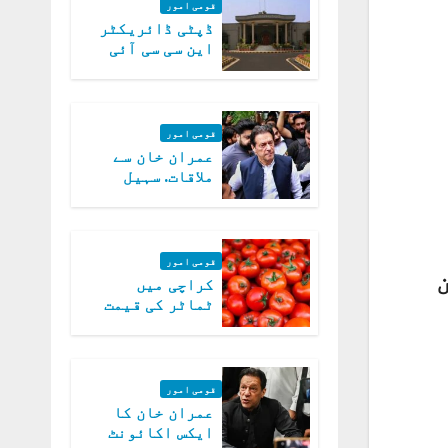
قومی امور
ڈپٹی ڈائریکٹر
این سی سی آئی
اے کی بازیابی 3
روز کی مہلت
قومی امور
عمران خان سے
ملاقات. سہیل
آفریدی کی
درخواست پر
اعتراضات دور
قومی امور
ن
کراچی میں
ٹماٹر کی قیمت
میں 700روپے فی
کلو تک پہنچ گئی
قومی امور
عمران خان کا
ایکس اکائونٹ