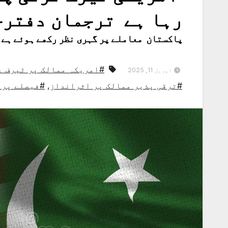
رہا ہے ترجمان دفتر
پاکستان معاملے پر گہری نظر رکھے ہوئے ہے 
#امریکہ ممالک پر ٹیرف ع
اپریل 11, 2025
#ترقی پذیر ممالک پر اثرانداز
,
#فیصلے پر 