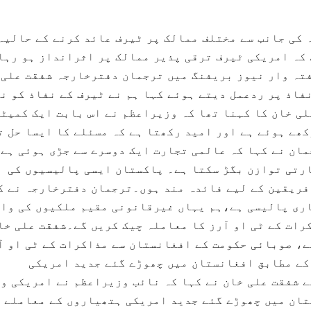
کی جانب سے مختلف ممالک پر ٹیرف عائد کرنے کے حالیہ
 کہ امریکی ٹیرف ترقی پذیر ممالک پر اثرانداز ہو رہا
فتہ وار نیوز بریفنگ میں ترجمان دفترخارجہ شفقت علی 
فاذ پر ردعمل دیتے ہوئے کہا ہم نے ٹیرف کے نفاذ کو ن
لی خان کا کہنا تھا کہ وزیراعظم نے اس بابت ایک کمیٹ
ھے ہوئے ہے اور امید رکھتا ہے کہ مسئلے کا ایسا حل تل
مان نے کہا کہ عالمی تجارت ایک دوسرے سے جڑی ہوئی ہے
رتی توازن بگڑ سکتا ہے۔ پاکستان ایسی پالیسیوں کی
فریقین کے لیے فائدہ مند ہوں۔ترجمان دفترخارجہ نے ک
ری پالیسی ہے،ہم یہاں غیرقانونی مقیم ملکیوں کی وا
ات کے ٹی او آرز کا معاملہ چیک کریں گے۔شفقت علی خا
، صوبائی حکومت کے افغانستان سے مذاکرات کے ٹی او آ
کے مطابق افغانستان میں چھوڑے گئے جدید امریکی
ے شفقت علی خان نے کہا کہ نائب وزیراعظم نے امریکی و
ان میں چھوڑے گئے جدید امریکی ہتھیاروں کے معاملے 