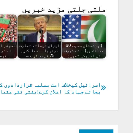
ملتی جلتی مزید خبریں
( پاکستان سمیت 60
ایران کیساتھ تجارت
دھونس او
ممالک پر) نئے ٹیرف
کرنیوالے ممالک پر
کے ذری
کی امریکی تجویز
25 فیصد ٹیرف…
فیص
اسرائیل کیخلاف امت مسلمہ قراردادوں ک
پوسٹوں
بجائے جہاد کا اعلان کرے:مفتی تقی عثما
کی
نیویگیشن