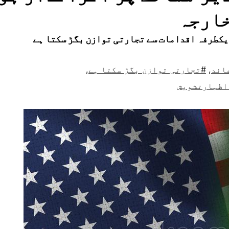
خارجہ
یکطرفہ اقدامات سے تجارتی توازن بگڑ سکتا ہے
ائد
,
#تجارتی توازن بگڑ سکتا ہے
,
اظہارتشویش