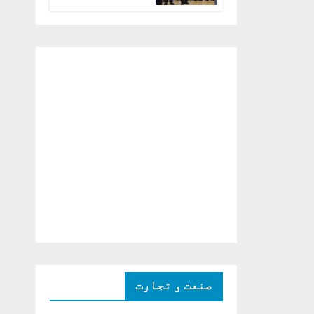
درمیان ون آن ون
ملاقات ( جنگ میں
دو ٹوک حمایت پر
اظہار شکریہ)
صنعت و تجارت