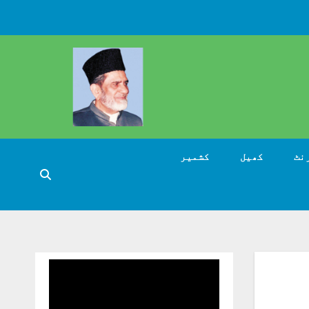
نٹ
کھیل
کشمیر