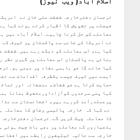
اسلام آباد( ویب نیوز)
ترجمان دفترخارجہ شفقت علی خان نے امریکہ 
فیصلے پر تشویش کا اظہار کرتے ہوئے کہا ہے
معاملے کو حل کرنا چاہیے۔اسلام آباد میں ہ
نے امریکا کی جانب سے پاکستان پر ٹیرف کے ن
کیا ہے، اس معاملے کو دیکھ رہے ہیں۔شفقت ع
بنائی ہے پاکستان اس معاملے پر گہری نظر رک
کیا جائے گا جو باہمی مفاد پر مبنی ہو۔ترج
ایسے میں ٹیرف جیسے یکطرفہ اقدامات سے تجا
حمایت کرتا ہے جو شفاف، منصفانہ اور تمام 
کہا پنی سرحدوں کوآزاداورمحفوظ بنانا ہما
پرعملدرآمد کررہے ہیں، افغانستان سے مذاکر
نے کہا کہ خارجہ پالیسی وفاق کا معاملہ ہے
کا معاملہ چیک کریں گے۔ترجمان دفترخارجہ 
ہتھیاروں کے معاملے پر بھی بات چیت ہوئی ہ
خارجہ سے حالیہ ٹیلیفون رابطے میں افغانست