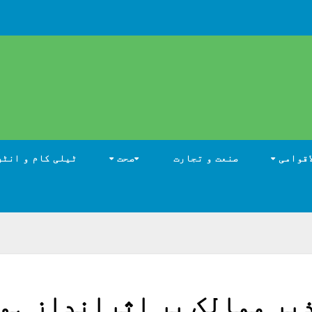
اقوامی
صنعت و تجارت
صحت
ٹیلی کام و انٹر
یر ممالک پر اثرانداز ہو