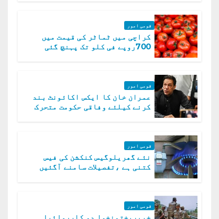
قومی امور
کراچی میں ٹماٹر کی قیمت میں
700روپے فی کلو تک پہنچ گئی
قومی امور
عمران خان کا ایکس اکائونٹ بند
کرنے کیلئے وفاقی حکومت متحرک
قومی امور
نئے گھریلوگیس کنکشن کی فیس
کتنی ہے ،تفصیلات سامنے آگئیں
قومی امور
خیبرپختونخوا دو کارروائیا