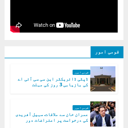
قومی امور
قومی امور
ڈپٹی ڈائریکٹر این سی سی آئی اے
کی بازیابی 3 روز کی مہلت
قومی امور
عمران خان سے ملاقات. سہیل آفریدی
کی درخواست پر اعتراضات دور