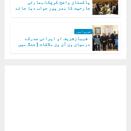
پاکستان واضح کرچکا.بھارتی
جارحیت کا بھر پور جواب دیا جائے
گا.سید عاصم منیر
قومی امور
شہبازشریف او ایرانی صدرکے
درمیان ون آن ون ملاقات ( جنگ میں
دو ٹوک حمایت پر اظہار شکریہ)