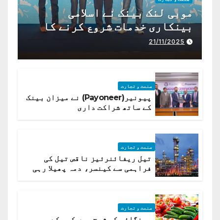
موبی لنک بینک نے اسلامی
بینکاری خدمات شروع کرنے کا
اعلان کیا ہے،
21/11/2025
صنعت و تجارت
پیونیر(Payoneer) نے میزان بینک
کے ساتھ شراکت داری
صنعت و تجارت
تیل ریفائنرئیز ناقص تیل کی
فراہمی سے کینسر، دمہ پھیلا رہی
ہیں قائمہ کمیٹی میں انکشاف
صنعت و تجارت
مہنگائی کی شرح میں کمی کے