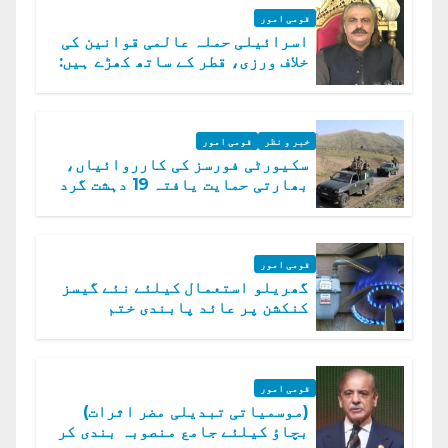
قومی امور
اسرائیلی حملہ عالمی قوانین کی
خلاف ورزی، قطر کے ساتھ کھڑے ہیں:
دفتر خارجہ
خبر و نظر
قومی امور
سکیورٹی فورسز کی کارروائیاں،
بھارتی حمایت یافتہ 19 دہشت گرد
ہلاک
قومی امور
گھریلو استعمال کیلئے نئے گیسز
کنکشن پر عائد پابندی ختم
قومی امور
(موسمیاتی تبدیلی مضر اثرات)
بچاؤ کیلئے جامع منصوبہ بندی کر