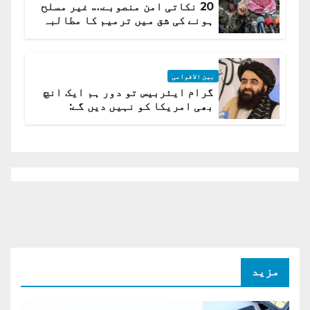
20 نکاتی امن منصوبے…. غیر مسلح
ہونے کی شق میں ترمیم کا مطالبہ
بین الاقوامی
گرام ایئربیس تو دور ہم ایک انچ
بھی امریکا کو نہیں دیں گے:
افغانستان کا دو ٹوک مؤقف
مزید