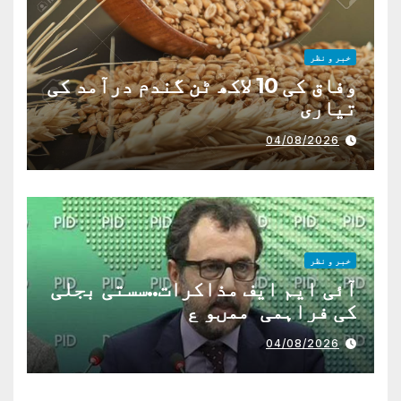
خبر و نظر
وفاق کی 10 لاکھ ٹن گندم درآمد کی
تیاری
04/08/2026
خبر و نظر
آئی ایم ایف مذاکرات..سستی بجلی
کی فراہمی ممںو ع
04/08/2026