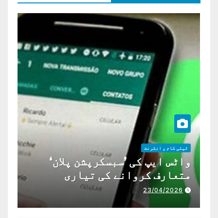
ٹیلی کام و انٹرنٹ
واٹس ایپ کی ’سبسکرپشن پلان‘
متعارف کروانے کی تیاری
23/04/2026