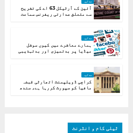
عدلیہ
آئین کے آرٹیکل 63 اے کی تشریح
سے متعلق صدارتی ریفرنس سماعت
کیلئے مقرر
عدلیہ
ہمارے معاشرے میں کیوں سوشل
میڈیا پر بدتمیزی اور بدتہذیبی
ہے؟ اسلام آباد ہائیکورٹ
عدلیہ
کراچی ڈویلپمنٹ اتھارٹی قبضہ
مافیا کو سپورٹ کررہا ہے، سندھ
ہائی کورٹ برہم
ٹیلی کام و انٹرنٹ