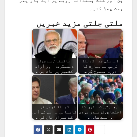
پن اور شدت پسندانہ رویے پر ایک بار پھر
بحث چھڑ گئی۔
ملتی جلتی مزید خبریں
امریکی صدر ڈونلڈ
پاکستان سے صرف
ٹرمپ نے بھارت کا
دہشتگردی اور آزاد
دورہ منسوخ کر…
کشمیر پر بات ہو…
بھارتی کسانوں کا
ڈونلڈ ٹرمپ کو
احتجاج،نریندر مودی
کامیابی پر پی ٹی آئی
،امیت شاہ…
کے عمران خان کی…