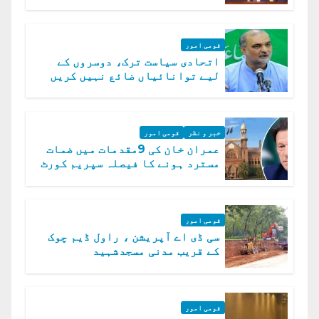
رہے ہیں: وزیراعظم
قومی امور
اتحادی سیاست ترک، دوسروں کے
لیے توانائیاں ضائع نہیں کریں
گے، حافظ نعیم الرحمن
خبر و نظر
قومی امور
عمران خان کی 9مقدمات میں ضمات
مسترد ہونے کا فیصلہ سپریم کورٹ
میں چیلنج
قومی امور
سی ڈی اے آپریشن ، راول ڈیم چوک
کے قریب مدنی مسجدشہید
قومی امور