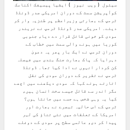
سیئول ( ویب نیوز ) ایشیا پیسیفک اکنامک
کوآپریشن سمٹ کے دوران امریکی صدر ڈونلڈ
ٹرمپ کے بھارتی وزیراعظم پر طنزیہ وار کر
دیئے۔ امریکی صدر ڈونلڈ ٹرمپ نے نریندر
مودی کو خونی قاتل قرار دے دیا، جنوبی
کوریا میں ہونے والی سمٹ میں خطاب کے
دوران ٹرمپ نے ایک بار پھر یہ دعویٰ
دہرایا کہ پاک بھارت جنگ بندی میں فیصلہ
کن کردار انہوں نے ادا کیا تھا۔ ڈونلڈ
ٹرمپ نے تقریر کے دوران مودی کی نقل
اتارتے ہوئے کہا کہ مودی دیکھنے میں اچھے
مگر اندر سے قاتل جیسے سخت انسان ہیں،
کیا یہ وہی شخص ہے جسے میں جانتا ہوں؟
ٹرمپ کے اس حالیہ تبصرے نے بھارت اور
امریکا کے تعلقات میں نئی تناؤ کی لہر
پیدا کر دی، عالمی سطح پر مودی کے دوغلے