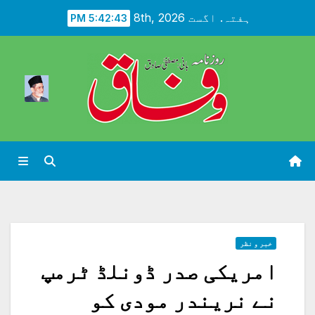
Ski
ہفتہ. اگست 8th, 2026
5:42:44 PM
t
conten
خبر و نظر
امریکی صدر ڈونلڈ ٹرمپ
نے نریندر مودی کو