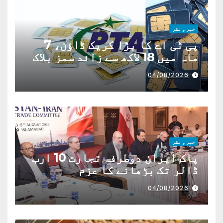
خبر و نظر
پی ٹی اے کا بڑا کریک ڈاؤن، 7
ماہ میں 18 لاکھ سے زائد سمز بلاک
04/08/2026
خبر و نظر
پاک ایران دوطرفہ تجارت 10 ارب
ڈالر تک بڑھانے کا عزم
04/08/2026