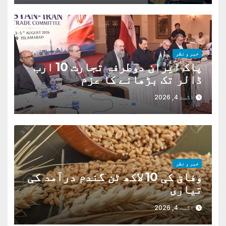
خبر و نظر
پاک ایران دوطرفہ تجارت 10 ارب
ڈالر تک بڑھانے کا عزم
اگست 4, 2026
خبر و نظر
وفاق کی 10 لاکھ ٹن گندم درآمد کی
تیاری
اگست 4, 2026