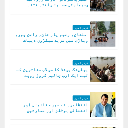
ں..بھارتی حمایت یافتہ فتنہ
الخوارج کے 31 دہشت گرد ہلاک
قومی امور
ملتان، رحیم یار خان، راجن پور،
وہاڑی میں مزید سیکڑوں دیہات
ڈوب گئے
قومی امور
ہیلپنگ ہینڈ کا سیلاب متاثرین کے
لیے ایک ارب چالیس کروڑ روپے
امداد کا اعلان
قومی امور
انتظامیہ نے میرے قانونی اور
انتقالی ہوٹلز اور عمارتیں
مسمار کر دیں، ملک صدیق