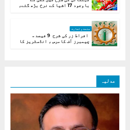
باوجود 17 اشیا کے نرخ بڑھ گئے،
ادارہ شماریات
صنعت و تجارت
افراط زر کی شرح 9 فیصد ..
چیمبرز آف کامرس ، انڈسٹریز کا
شرح سود میں کمی کا مطالبہ
عدلیہ