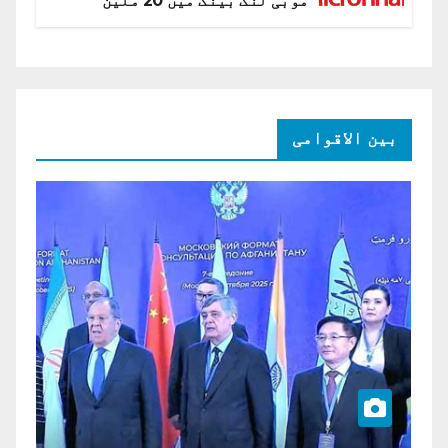
موبی لنک بینک میں 20 ملین
امریکی ڈالر کی سرمایہ کاری
بین الاقوامی