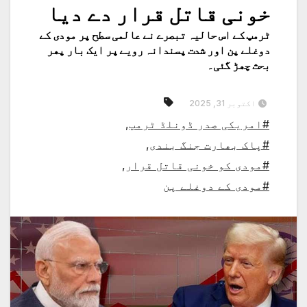
خونی قاتل قرار دے دیا
ٹرمپ کے اس حالیہ تبصرے نے عالمی سطح پر مودی کے
دوغلے پن اور شدت پسندانہ رویے پر ایک بار پھر
بحث چھڑ گئی۔
اکتوبر 31, 2025
#امریکی صدر ڈونلڈ ٹرمپ
,
#پاک بھارت جنگ بندی
,
#مودی کو خونی قاتل قرار
,
#مودی کے دوغلے پن