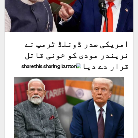
امریکی صدر ڈونلڈ ٹرمپ نے
نریندر مودی کو خونی قاتل
قرار دے دیا