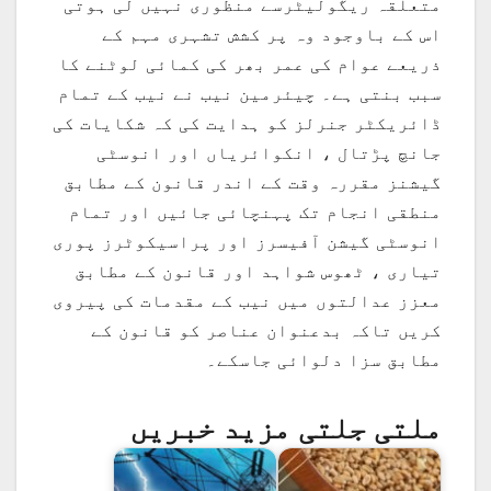
متعلقہ ریگولیٹرسے منظوری نہیں لی ہوتی
اس کے باوجود وہ پر کشش تشہری مہم کے
ذریعے عوام کی عمر بھر کی کمائی لوٹنے کا
سبب بنتی ہے۔ چیئرمین نیب نے نیب کے تمام
ڈائریکٹر جنرلز کو ہدایت کی کہ شکایات کی
جانچ پڑتال ، انکوائریاں اور انوسٹی
گیشنز مقررہ وقت کے اندر قانون کے مطابق
منطقی انجام تک پہنچائی جائیں اور تمام
انوسٹی گیشن آفیسرز اور پراسیکوٹرز پوری
تیاری ، ٹھوس شواہد اور قانون کے مطابق
معزز عدالتوں میں نیب کے مقدمات کی پیروی
کریں تاکہ بدعنوان عناصر کو قانون کے
مطابق سزا دلوائی جاسکے۔
ملتی جلتی مزید خبریں