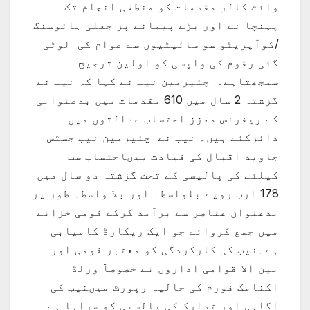
وائٹ کالر مقدمات کو منطقی انجام تک
پہنچا نے اور بڑے پیمانے پر جعلی ہائوسنگ
/کوآپریٹو سو سائْیٹیوں سے عوام کی لوٹی
گئی رقوم کی واپسی کو اولین ترجیح
سمجھتاہے۔ چئیرمین نیب نے کہا کہ نیب نے
گزشتہ 2 سال میں 610 مقدمات میں بدعنوانی
کے ریفرنس معزز احتساب عدالتوں میں
دائرکئے ہیں۔ نیب نے چئیرمین نیب جسٹس
جاوید اقبال کی قیادت میںاحتساب سب
کیلئے کی پالیسی کے تحت گزشتہ دو سال میں
178 ارب روپے بلواسطہ اور بلا واسطہ طور پر
بدعنوان عناصر سے برآمد کرکے قومی خزانے
میں جمع کروائے جو ایک ریکارڈ کامیابی
ہے۔نیب کی کارکردگی کو معتبر قومی اور
بین الا قوامی اداروں نے خصوصاََ ورلڈ
اکنامک فورم کی حالیہ رپورٹ میںنیب کی
آگاہی اور تدارک کی پالسیی کو سراہا ہے