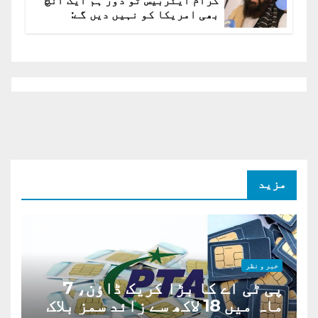
گرام ایئربیس تو دور ہم ایک انچ
بھی امریکا کو نہیں دیں گے:
افغانستان کا دو ٹوک مؤقف
مزید
خبر و نظر
پی ٹی اے کا بڑا کریک ڈاؤن، 7
ماہ میں 18 لاکھ سے زائد سمز بلاک