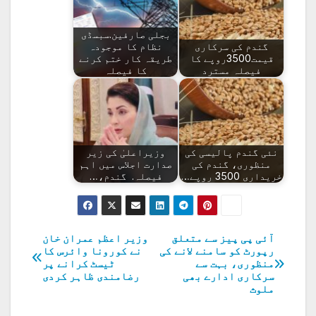
بجلی صارفین.سبسڈی
گندم کی سرکاری
نظام کا موجودہ
قیمت3500روپے کا
طریقہ کار ختم کرنے
فیصلہ مسترد
کا فیصلہ
نئی گندم پالیسی کی
وزیراعلیٰ کی زیر
منظوری، گندم کی
صدارت اجلاس میں اہم
خریداری 3500 روپے…
فیصلہ. گندم،…
آئی پی پیز سے متعلق
وزیر اعظم عمران خان
پوسٹوں
رپورٹ کو سامنے لانے کی
نے کورونا وائرس کا
منظوری، بہت سے
ٹیسٹ کرانے پر
کی
سرکاری ادارے بھی
رضامندی ظاہر کردی
ملوث
نیویگیشن