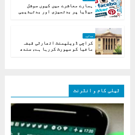
ہمارے معاشرے میں کیوں سوشل
میڈیا پر بدتمیزی اور بدتہذیبی
ہے؟ اسلام آباد ہائیکورٹ
عدلیہ
کراچی ڈویلپمنٹ اتھارٹی قبضہ
مافیا کو سپورٹ کررہا ہے، سندھ
ہائی کورٹ برہم
ٹیلی کام و انٹرنٹ