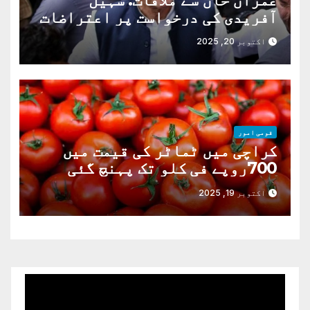
آفریدی کی درخواست پر اعتراضات
دور
اکتوبر 20, 2025
قومی امور
کراچی میں ٹماٹر کی قیمت میں
700روپے فی کلو تک پہنچ گئی
اکتوبر 19, 2025