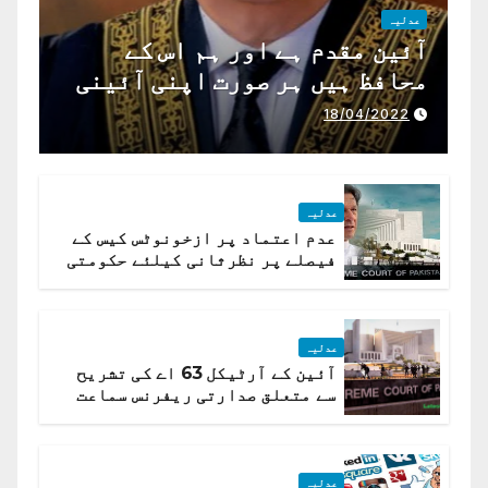
عدلیہ
آئین مقدم ہے اور ہم اس کے
محافظ ہیں ہر صورت اپنی آئینی
ذمہ داری ادا کرینگے ، چیف
18/04/2022
جسٹس پاکستان
عدلیہ
عدم اعتماد پر ازخونوٹس کیس کے
فیصلے پر نظرثانی کیلئے حکومتی
تیار درخواست دائر نہ ہوسکی
عدلیہ
آئین کے آرٹیکل 63 اے کی تشریح
سے متعلق صدارتی ریفرنس سماعت
کیلئے مقرر
عدلیہ