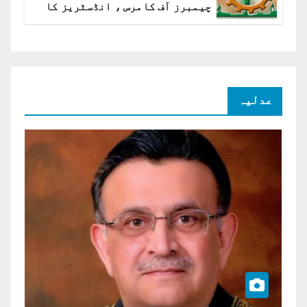
چیمبرز آف کامرس ، انڈسٹریز کا
شرح سود میں کمی کا مطالبہ
عدلیہ