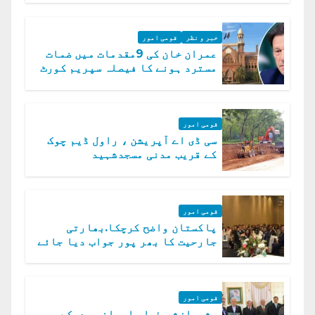
خبر و نظر
قومی امور
عمران خان کی 9مقدمات میں ضمات
مسترد ہونے کا فیصلہ سپریم کورٹ
میں چیلنج
قومی امور
سی ڈی اے آپریشن ، راول ڈیم چوک
کے قریب مدنی مسجدشہید
قومی امور
پاکستان واضح کرچکا.بھارتی
جارحیت کا بھر پور جواب دیا جائے
گا.سید عاصم منیر
قومی امور
شہبازشریف او ایرانی صدرکے