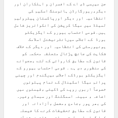
جن میںسی ڈی اے کے افسران و اہلکاران اور
دیگر،ریورگارڈن ہائوسنگ اسکیم کی
انتظامیہ اور دیگر اورپاکستان پیٹرولیم
لمیٹڈ میں میگا کرپشن کی انکوائریز شامل
ہیں۔قومی احتساب بیورو کے ایگزیکٹو
بورڈ کے اجلاس میںانٹرنیشنل اسلامک
یونیورسٹی کی انتظامیہ اور دیگر کے خلاف
شکایت کی جانچ پڑتال متعلقہ محکمہ کو
قانون کے مطابق کاروائی کے لئے بھجوانے
کی منظوری دی ہے ۔ قومی احتساب بیورو کے
ایگزیکٹو بورڈکے اجلاس میںگندم اور چینی
پرائم میگا اسکینڈل کے تمام پہلوئوں
خصوصاََ اربوں روپے کی ڈکیتی ،قیمتوں میں
اضافہ ، مبینہ اسمگلنگ اور سبسڈی وغیرہ
کی بھر پور ،جامع ،مفصل ،آزادانہ اور
قانون کے مطابق تحقیقات کرنے کا فیصلہ
کیا گیا۔ اسی طرح پرائیویٹائیزیشن آف