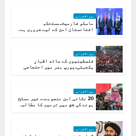
بین الاقوامی
ماسکو فارمیٹ..مستحکم
افغانستان امن کے لیے ضروری ہے۔
(روسی وزیرِ خارجہ )
بین الاقوامی
فلسطینیوں کے ساتھ اظہارِ
یکجہتی..یورپ بھر میں احتجاجی
لہر پھیل گئی
بین الاقوامی
20 نکاتی امن منصوبے…. غیر مسلح
ہونے کی شق میں ترمیم کا مطالبہ
بین الاقوامی