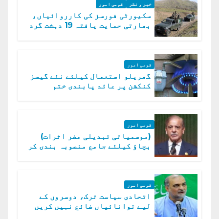
خبر و نظر
قومی امور
سکیورٹی فورسز کی کارروائیاں،
بھارتی حمایت یافتہ 19 دہشت گرد
ہلاک
قومی امور
گھریلو استعمال کیلئے نئے گیسز
کنکشن پر عائد پابندی ختم
قومی امور
(موسمیاتی تبدیلی مضر اثرات)
بچاؤ کیلئے جامع منصوبہ بندی کر
رہے ہیں: وزیراعظم
قومی امور
اتحادی سیاست ترک، دوسروں کے
لیے توانائیاں ضائع نہیں کریں
گے، حافظ نعیم الرحمن