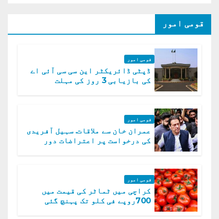
قومی امور
قومی امور
ڈپٹی ڈائریکٹر این سی سی آئی اے
کی بازیابی 3 روز کی مہلت
قومی امور
عمران خان سے ملاقات. سہیل آفریدی
کی درخواست پر اعتراضات دور
قومی امور
کراچی میں ٹماٹر کی قیمت میں
700روپے فی کلو تک پہنچ گئی