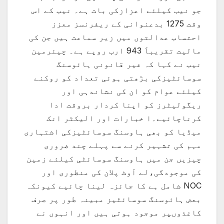
جو نیب کیلئے اعزازکی بات ہے۔ نیب کے اس
وقت 1275 بدعنوانی کے ریفرنسز معزز
احتساب عدالتوں میں زیر سماعت ہیں جن کی
مالیت تقریباََ 943 ارب روپے ہے۔ چیئرمین
نیب نے کہا کہ غیر قانونی ہائوسنگ
سوسائٹیزکی بڑھتی ہوئی تعداد کو روکنے
کیلئے عوام کو ان کی نشاندہی اور
ریگولیٹرز کو اپنا کردار بروقت ادا
کرناچائیے۔ا خبارات اور الیکٹر انک
میڈیا کو بھی ہاوسنگ سوسائٹیزکی اشتہاری
مہم کی تشہیر کرنے سے پہلے چند ضروری
چیزیں جن میں ہاوسنگ سوسائٹی کیلئے زمین
کی موجودگی،لے آوٹ پلان کی منظوری اور
NOC شامل ہے کا جائزہ لینا چائیے کیونکہ
بعض ہائوسنگ سوسائٹیز مبینہ طور پر صرف
کاغذوںپر موجود ہوتی ہیں اور انہوں نے