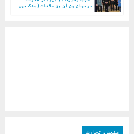
درمیان ون آن ون ملاقات ( جنگ میں
دو ٹوک حمایت پر اظہار شکریہ)
صنعت و تجارت