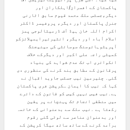
پاکستان کے افسران/اہلکاران اور
دیگر،جسٹس ملک محمد قیوم سابق اٹارنی
جنرل پاکستان اور دیگر، پروفیسر ڈاکٹر
اکرام اللہ خان ہیڈ آف ڈرمیٹالوجی پمز
اسلام آباد اور دیگر، انٹیرئیرایمپلائزکو
آپریٹوہائوسنگ سوسائٹی کی مینیجنگ
کمیٹی راجہ علی اکبر اور دیگرکے خلاف
انکوائری اب تک عدم شواہد کی بنیاد
پرقانون کے مطابق بند کرنے کی منظوری دی
گئی۔ چئیرمین نیب جسٹس جاوید اقبال نے
کہا کہ نیب کا ایمان ـکرپشن فری پاکستان
ہے۔نیب فیس نہیں کیس کو قانون کے دائرے
میں منطقی انجام تک پہنچانے پر یقین
رکھتا ہے ۔نیب ملک سے بدعنوانی کے خاتمہ
اور بدعنوان عناصر سے لوٹی گئی رقوم
برآمد کرنے کے ساتھ ساتھ میگا کرپشن کے