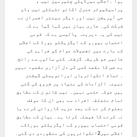
ہوا ۔اجلاس میںڈپٹی چئیرمین نیب ،
پراسیکیوٹر جنرل اکائو نٹبلٹی نیب ،ڈی
جی آپریشن نیب اور دیگر سینئر افسران نے
شرکت کی۔ جاری بیان میں کہا گیا ہے کہ
نیب کی یہ دیرینہ پالیسی ہے کہ قومی
احتساب بیورو کے ایگزیکٹو بورڈ کے اجلاس
کے بارے میں تفصیلات عوام کو فراہم کی
جائیں جو طریقہ گزشتہ کئی سالوں سے رائج
ہے جس کا مقصد کسی کی دل آزاری مقصود نہیں
۔ تمام انکوائریاں اورانویسٹی گیشنز
مبینہ الزامات کی بنیاد پر شروع کی گئی
ہیں جوکہ حتمی نہیں۔ نیب قانو ن کے مطابق
تمام متعلقہ افراد سے بھی ان کا موقف
معلوم کر نے کے بعد مزید کاروائی کرنے یا
نہ کرنے کا فیصلہ کرتا ہے۔ بیان کے مطابق
قومی احتساب بیورو کے ایگزیکٹو بورڈکے
اجلاس میں2انکوائریوں کی منظوردی دی گئی۔