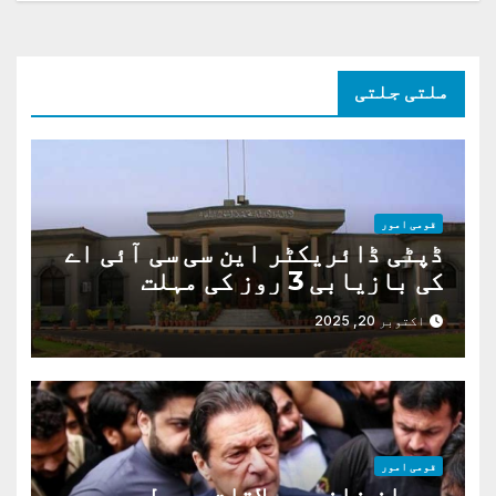
ملتی جلتی
قومی امور
ڈپٹی ڈائریکٹر این سی سی آئی اے
کی بازیابی 3 روز کی مہلت
اکتوبر 20, 2025
قومی امور
عمران خان سے ملاقات. سہیل