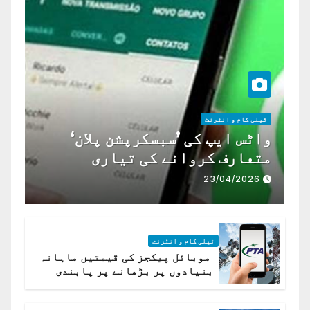
ٹیلی کام و انٹرنٹ
واٹس ایپ کی ’سبسکرپشن پلان‘
متعارف کروانے کی تیاری
23/04/2026
ٹیلی کام و انٹرنٹ
موبائل پیکجز کی قیمتیں ماہانہ
بنیادوں پر بڑھانے پر پابندی