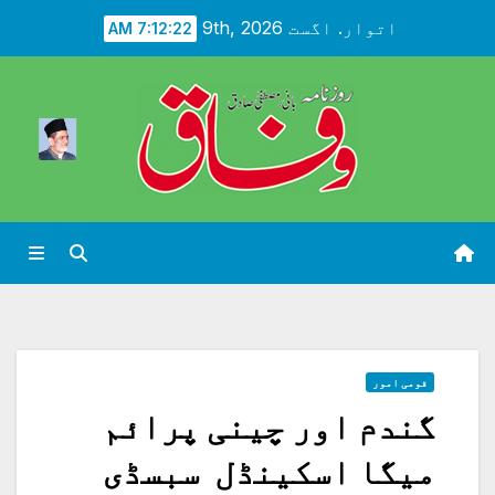
Ski
اتوار. اگست 9th, 2026
7:12:24 AM
t
conten
قومی امور
گندم اور چینی پرائم
میگا اسکینڈل سبسڈی