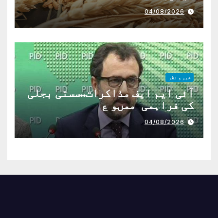
04/08/2026
خبر و نظر
آئی ایم ایف مذاکرات..سستی بجلی
کی فراہمی ممںو ع
04/08/2026