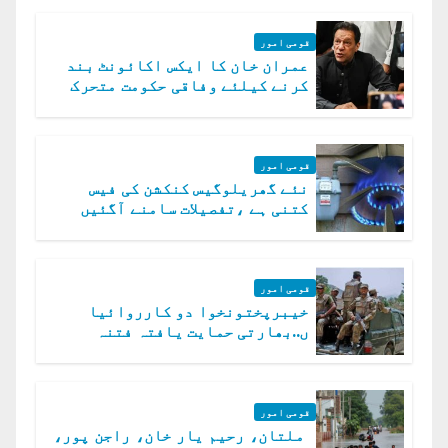
قومی امور
عمران خان کا ایکس اکائونٹ بند
کرنے کیلئے وفاقی حکومت متحرک
قومی امور
نئے گھریلوگیس کنکشن کی فیس
کتنی ہے ،تفصیلات سامنے آگئیں
قومی امور
خیبرپختونخوا دو کارروائیا
ں..بھارتی حمایت یافتہ فتنہ
الخوارج کے 31 دہشت گرد ہلاک
قومی امور
ملتان، رحیم یار خان، راجن پور،