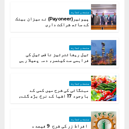
صنعت و تجارت
پیونیر(Payoneer) نے میزان بینک
کے ساتھ شراکت داری
صنعت و تجارت
تیل ریفائنرئیز ناقص تیل کی
فراہمی سے کینسر، دمہ پھیلا رہی
ہیں قائمہ کمیٹی میں انکشاف
صنعت و تجارت
مہنگائی کی شرح میں کمی کے
باوجود 17 اشیا کے نرخ بڑھ گئے،
ادارہ شماریات
صنعت و تجارت
افراط زر کی شرح 9 فیصد ..