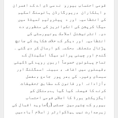
قومی احتساب بیورو نے سی ڈی اے کے افسران
و اہلکاران ،ریورگارڈن ہائوسنگ اسکیم
کی انتظامیہ اور د پیٹرولیم لمیٹڈ میں
میگا کرپشن کی انکوائریز کی منظوری دے
دی۔ انٹرنیشنل اسلامک یونیورسٹی کی
انتظامیہ اور دیگر کے خلاف شکایت کی جانچ
پڑتال متعلقہ محکمہ کو ارسال کر دی گئی ۔
گندم اور چینی پرائم میگا اسکینڈل کے
تمام پہلوئوں خصوصاََ اربوں روپے کی ڈکیتی
،قیمتوں میں اضافہ ، مبینہ اسمگلنگ اور
سبسڈی وغیرہ کی بھر پور جامع ،مفصل
،آزادانہ اور قانون کے مطابق تحقیقات
کرنے کا فیصلہ کیا گیا ہے،منگل کو
ایگزیکٹو بورڈ کا اجلاس قومی احتساب
بیورو کے چئیرمین جسٹس (ر)جاوید اقبال کی
زیرصدارت نیب ہیڈکوارٹر ز اسلام آبادمیں