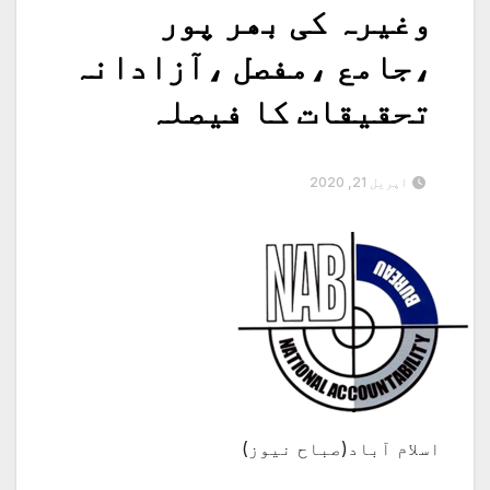
وغیرہ کی بھر پور
،جامع ،مفصل ،آزادانہ
تحقیقات کا فیصلہ
اپریل 21, 2020
اسلام آباد(صباح نیوز)