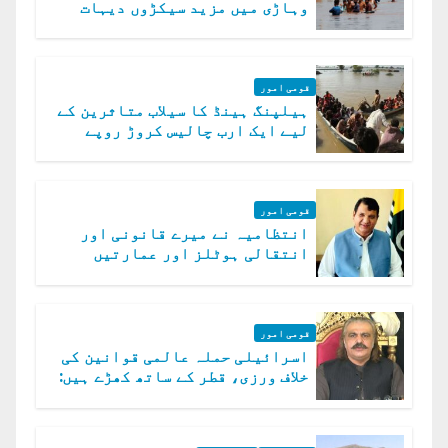
وہاڑی میں مزید سیکڑوں دیہات
ڈوب گئے
قومی امور
ہیلپنگ ہینڈ کا سیلاب متاثرین کے
لیے ایک ارب چالیس کروڑ روپے
امداد کا اعلان
قومی امور
انتظامیہ نے میرے قانونی اور
انتقالی ہوٹلز اور عمارتیں
مسمار کر دیں، ملک صدیق
قومی امور
اسرائیلی حملہ عالمی قوانین کی
خلاف ورزی، قطر کے ساتھ کھڑے ہیں:
دفتر خارجہ