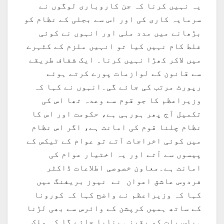
یہ نہیں کرنا کہ جن کاروباری لوگوں نے
سرمایہ کاری کی اور اس سے بجلی کے نظام کو
بڑھانے میں مدد ملی اور انہوں نے کوئی
غلط کام نہیں کیا تو انہیں ملزم کے کٹہرے
میں لاکر کھڑا نہیں کرنا۔ ایک شفاف طریقے
سے قانون کے لوازمات پورے کرتے ہوئے
رپورٹ مرتب کی جائے گی۔انہوں نے کہا کہ
وزیراعظم کا جو قوم سے وعدہ تھا اس کی
تکمیل آج پھر ہورہی ہے، حکومت اور اس کا
نظام چلنا قوم کی امانت ہے، اگر اس نظام
میں کوئی اخراجات آتے تو عوام کے ٹیکس کے
پیسوں سے آتے اور یہ اختیار عوام کی
امانت ہے۔معاون خصوصی اطلاعات ڈاکٹر
فردوس عاشق اعوان نے نیوز بریفنگ میں
کہا کہ وزیراعظم نے واضح کہا کہ کورونا
کے ساتھ ہمیں کرپشن کے وائرس سے بھی لڑنا
ہیاس بات کو یقینی بنایا جائے گا کہ ملک