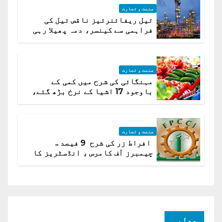
صنعت و تجارت
تیل ریفائنرئیز ناقص تیل کی
فراہمی سے کینسر، دمہ پھیلا رہی
ہیں قائمہ کمیٹی میں انکشاف
صنعت و تجارت
مہنگائی کی شرح میں کمی کے
باوجود 17 اشیا کے نرخ بڑھ گئے،
ادارہ شماریات
صنعت و تجارت
افراط زر کی شرح 9 فیصد ..
چیمبرز آف کامرس ، انڈسٹریز کا
شرح سود میں کمی کا مطالبہ
عدلیہ