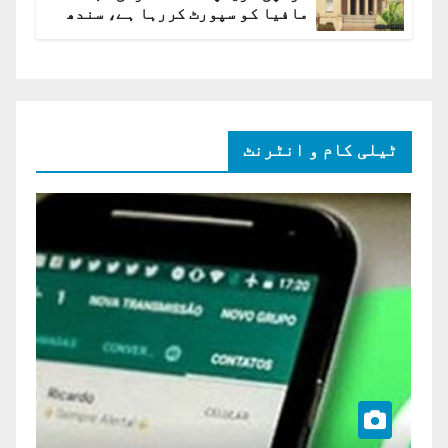
مافیا کو سپورٹ کررہا ہے، سندھ
ہائی کورٹ برہم
ٹیلی کام و انٹرنٹ