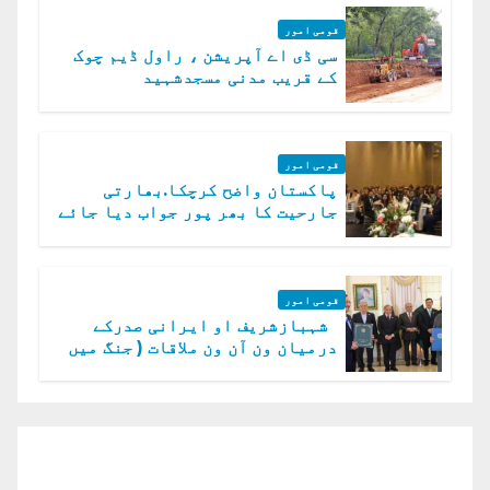
قومی امور
سی ڈی اے آپریشن ، راول ڈیم چوک
کے قریب مدنی مسجدشہید
قومی امور
پاکستان واضح کرچکا.بھارتی
جارحیت کا بھر پور جواب دیا جائے
گا.سید عاصم منیر
قومی امور
شہبازشریف او ایرانی صدرکے
درمیان ون آن ون ملاقات ( جنگ میں
دو ٹوک حمایت پر اظہار شکریہ)