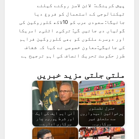
پیش کرینگے: لائن لاسز روکنے کیلئے
ٹیکنالوجی کے استعمال کو فروغ دیا
جائیگا: سعودی عرب کو 10لاکھ کلوروکین کی
گولیاں دی جائیں گی: ترکی، اٹلی، امریکا
اور دوسرے ملکوں کو بھی کلوروکین فراہم
کی جائیگی:معاون خصوصی نے کہا کہ شفاف
طرز حکومت تحریک انصاف کی اہم ترجیح ہے
ملتی جلتی مزید خبریں
جنرل نشستوں
پرخواتین امیدواروں
آئی ایم ایف کی ایک
سے متعلق غیر
اور شرط پوری، چار
سرکاری…
سرکاری ادارے…