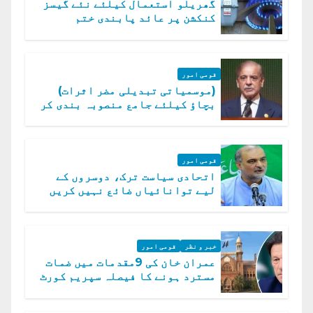
گھریلو استعمال کیلئے نئے گیسز
کنکشن پر عائد پابندی ختم
قومی امور
(موسمیاتی تبدیلی مضر اثرات)
بچاؤ کیلئے جامع منصوبہ بندی کر
رہے ہیں: وزیراعظم
قومی امور
اتحادی سیاست ترک، دوسروں کے
لیے توانائیاں ضائع نہیں کریں
گے، حافظ نعیم الرحمن
خبر و نظر
قومی امور
عمران خان کی 9مقدمات میں ضمات
مسترد ہونے کا فیصلہ سپریم کورٹ
میں چیلنج