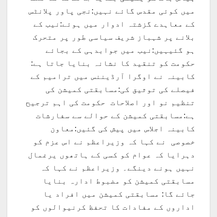
میں کوئی مقدس گائے نہیں:نجی پاور پلانٹس
کے معاہدے گزشتہ ادوار میں ہوئے:نیب کے
بلانے پر شہباز شریف سیاسی طور پر متحرک
ہو گئیہیں:نیب میں جوابدہی کے بجائے
حکومت کو تنقید کا نشانہ بنایا جاتا ہے:
کابینہ نے اوگرا آرڈیننس میں ترامیم کے
فیصلے کی توثیق کی:مسابقتی کمیشن کی
تنظیم نو اور اصلاحات حکومت کی اہم ترجیح
ہے:مسابقتی کمیشن کے حوالے سے سفارشات
کابینہ اجلاس میں پیش کی گئیں:معاون
خصوصی نے کہا کہ وزیراعظم نے اس عزم کو
دہرایا کہ عوام کو کسی کے ہاتھوں یرغمال
نہیں ہونے دینگے۔ وزیراعظم نے کہا کہ
مسابقتی کمیشن کو مضبوط ادارہ بنایا
جائے گا: مسابقتی کمیشن میں افراد یا
اداروں کے مفادات کا تحفظ کرنیوالوں کو