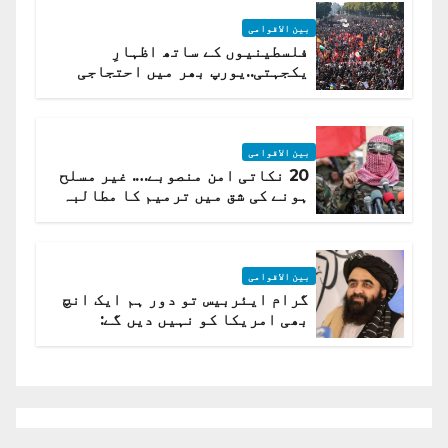
بین الاقوامی
فلسطینیوں کے ساتھ اظہارِ
یکجہتی..یورپ بھر میں احتجاجی
لہر پھیل گئی
بین الاقوامی
20 نکاتی امن منصوبے…. غیر مسلح
ہونے کی شق میں ترمیم کا مطالبہ
بین الاقوامی
گرام ایئربیس تو دور ہم ایک انچ
بھی امریکا کو نہیں دیں گے:
افغانستان کا دو ٹوک مؤقف