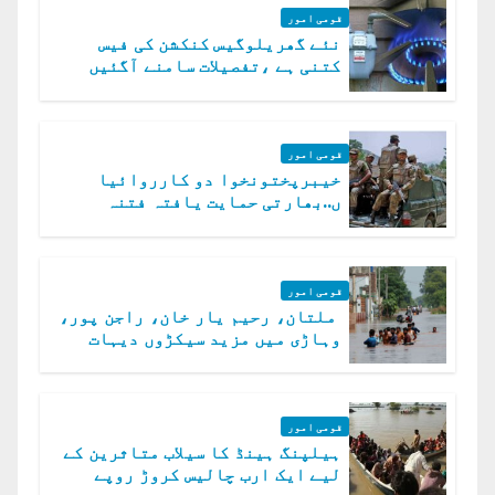
قومی امور
نئے گھریلوگیس کنکشن کی فیس
کتنی ہے ،تفصیلات سامنے آگئیں
قومی امور
خیبرپختونخوا دو کارروائیا
ں..بھارتی حمایت یافتہ فتنہ
الخوارج کے 31 دہشت گرد ہلاک
قومی امور
ملتان، رحیم یار خان، راجن پور،
وہاڑی میں مزید سیکڑوں دیہات
ڈوب گئے
قومی امور
ہیلپنگ ہینڈ کا سیلاب متاثرین کے
لیے ایک ارب چالیس کروڑ روپے