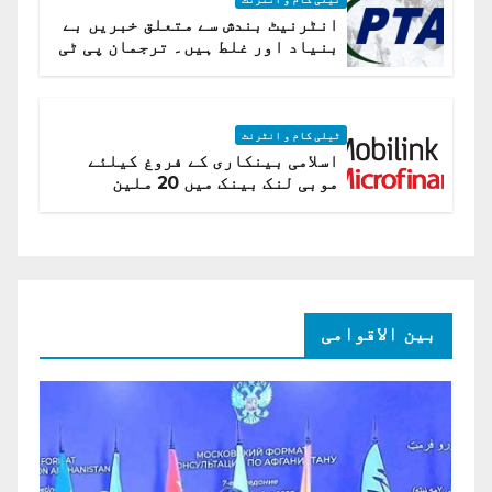
انٹرنیٹ بندش سے متعلق خبریں بے
بنیاد اور غلط ہیں۔ ترجمان پی ٹی
اے
ٹیلی کام و انٹرنٹ
اسلامی بینکاری کے فروغ کیلئے
موبی لنک بینک میں 20 ملین
امریکی ڈالر کی سرمایہ کاری
بین الاقوامی