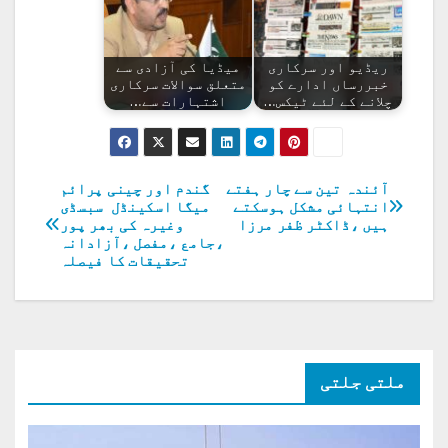
ریڈیو اور سرکاری
میڈیا کی آزادی سے
خبررساں ادارے کو
متعلق سوالات سرکاری
چلانے کے لئے ٹیکس…
اشتہارات سے…
آئندہ تین سے چار ہفتے
گندم اور چینی پرائم
پوسٹوں
انتہائی مشکل ہوسکتے
میگا اسکینڈل سبسڈی
ہیں ،ڈاکٹر ظفر مرزا
وغیرہ کی بھر پور
کی
،جامع ،مفصل ،آزادانہ
تحقیقات کا فیصلہ
نیویگیشن
ملتی جلتی