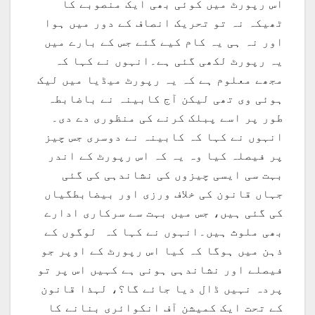
اس رپورٹ میں کوئی بھی ایک منصوبے کا
ٹھیکہ نہ تو تحریک انصاف کے دور میں ہوا
اور نہ ہی یہ کام کیے گئے جس کے بارے میں
یہ رپورٹ لکھی گئی ہے۔انہوں نے کہا کہ
مجھے معلوم ہے کہ یہ رپورٹ میڈیا میں لیک
ہوئی وی تھی لیکن آج کابینہ نے باضابطہ
طور پر اسے پبلک کرنے کی منظوری دے دی۔
انہوں نے کہا کہ کابینہ نے دوسری جس چیز
پر فیصلہ کیا وہ یہ کہ اس رپورٹ کے اندر
بہت سی ایسی چیزوں کی نشاندہی کی گئی
جہاں قانون کی خلاف ورزی اور بیضابطگیاں
کی گئی ہیں، جس میں بہت سے سرکاری ادارے
بھی ملوث ہیں۔انہوں نے کہا کہ لوگوں کے
ذہن میں ہوگا کہ کیا اس رپورٹ کے اوپر جو
فیصلے اور نشاندہی ہونی ہے کہیں اس پر تو
پردہ نہیں ڈال دیا جائے گا؟، لہذا قانون
کے تحت ایک کمیشن آف انکوائری بنانے کا