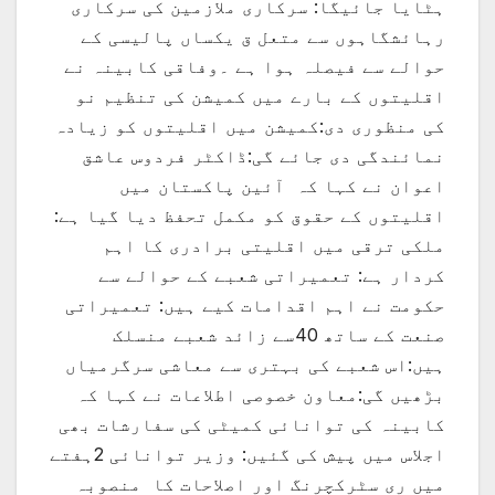
ہٹایا جائیگا: سرکاری ملازمین کی سرکاری
رہائشگاہوں سے متعل ق یکساں پالیسی کے
حوالے سے فیصلہ ہوا ہے ۔وفاقی کابینہ نے
اقلیتوں کے بارے میں کمیشن کی تنظیم نو
کی منظوری دی:کمیشن میں اقلیتوں کو زیادہ
نمائندگی دی جائے گی:ڈاکٹر فردوس عاشق
اعوان نے کہا کہ آئین پاکستان میں
اقلیتوں کے حقوق کو مکمل تحفظ دیا گیا ہے:
ملکی ترقی میں اقلیتی برادری کا اہم
کردار ہے: تعمیراتی شعبے کے حوالے سے
حکومت نے اہم اقدامات کیے ہیں: تعمیراتی
صنعت کے ساتھ 40سے زائد شعبے منسلک
ہیں:اس شعبے کی بہتری سے معاشی سرگرمیاں
بڑھیں گی:معاون خصوصی اطلاعات نے کہا کہ
کابینہ کی توانائی کمیٹی کی سفارشات بھی
اجلاس میں پیش کی گئیں: وزیر توانائی 2ہفتے
میں ری سٹرکچرنگ اور اصلاحات کا منصوبہ