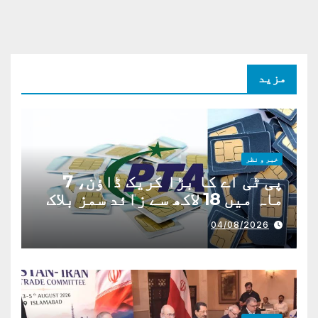
مزید
خبر و نظر
پی ٹی اے کا بڑا کریک ڈاؤن، 7
ماہ میں 18 لاکھ سے زائد سمز بلاک
04/08/2026