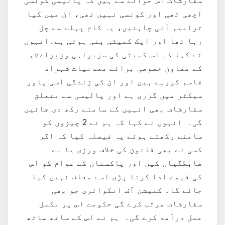
سفارشات اس حوالے سے ہیں کہ پالیسی کونسی
اچھی تھی اور کونسی نہیں تھی، ان میں کیا
ترامیم آنی چاہئیں، یہ کام پہلے سے چل
رہا تھا اور ایک کمیٹی بنی ہوئی ہے۔انہوں
نے کہا کہ اس کمیٹی کی سربراہی وزیراعظم
کے معاون خصوصی برائے معدنیات شہزاد
قاسم کررہے ہیں اور ان کی زندگی اسی پاور
سیکٹر میں گزری ہے اور پالیسی سے متعلق
سفارشات بھی انہیں کے سامنے رکھ دی جائیں
گی۔ انہوں نے کہا کہ ہم نے 2 چیزوں کو
سامنے رکھتے ہوئے یہ فیصلہ کیا کہ اگر
کسی نے بھی قانون کی خلاف ورزی یا بے
ضابطگیاں کیں اور پاکستان کے عوام کو اس
کی قیمت ادا کرنا پڑی اسے معاف نہیں کیا
جائے گا۔ کمیشن آف انکوائری جو بھی
سفارشات مرتب کرے گی حکومت اس پر مکمل
عمل درآمد کرے گی۔ ہم نے اس کے ساتھ ساتھ