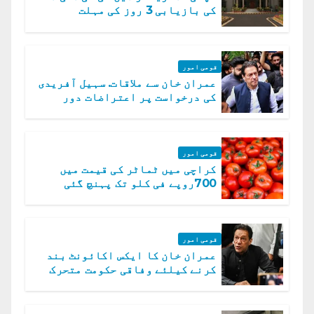
کی بازیابی 3 روز کی مہلت
قومی امور
عمران خان سے ملاقات. سہیل آفریدی
کی درخواست پر اعتراضات دور
قومی امور
کراچی میں ٹماٹر کی قیمت میں
700روپے فی کلو تک پہنچ گئی
قومی امور
عمران خان کا ایکس اکائونٹ بند
کرنے کیلئے وفاقی حکومت متحرک