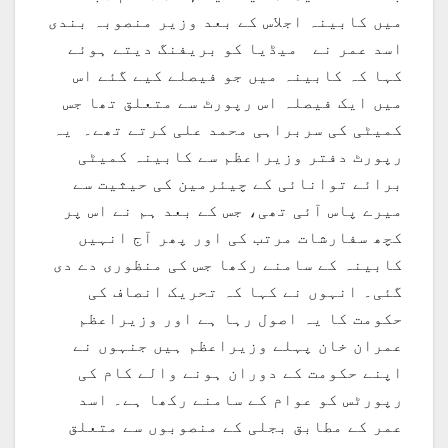
میں کابینہ اجلاس کے بعد وزیر منصوبہ بندی
اسد عمر نے میڈیا کو بریفنگ دیتے ہوئے
کہا کہ کابینہ میں جو فیصلے کیے گئے اس
میں ایک فیصلہ اس رپورٹ سے متعلق تھا جس
کمیٹی کی سربراہی محمد علی کرتے تھے۔ یہ
رپورٹ دفتر وزیراعظم سے کابینہ کمیٹی
برائے توانائی کے چیئرمین کی حیثیت سے
میرے پاس آئی تھی، جس کے بعد ہم نے اس پر
کچھ سفارشات مرتب کی اور پھر آج انہیں
کابینہ کے سامنے رکھا جس کی منظوری دے دی
گئی۔ انہوں نے کہا کہ تحریک انصاف کی
حکومت کا یہ اصول رہا ہے اور وزیراعظم
عمران خان پہلے وزیراعظم ہیں جنہوں نے
اپنے حکومت کے دوران ہونے والے کام کی
رپورٹس کو عوام کے سامنے رکھا ہے۔ اسد
عمر کے مطابق بجلی کے منصوبوں سے متعلق