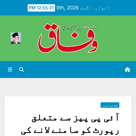
Ski
اتوار. اگست 9th, 2026
12:55:33 PM
t
conten
قومی امور
آئی پی پیز سے متعلق
رپورٹ کو سامنے لانے کی