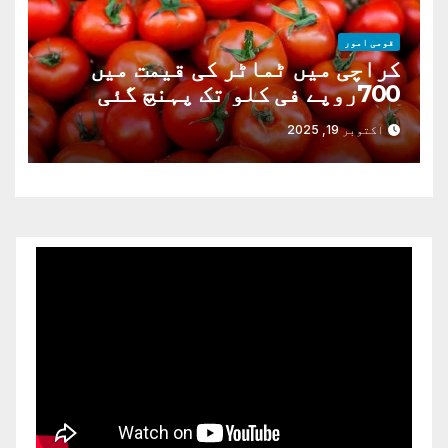
قومی امور
کراچی میں ٹماٹر کی قیمت میں
700روپے فی کلو تک پہنچ گئی
اکتوبر 19, 2025