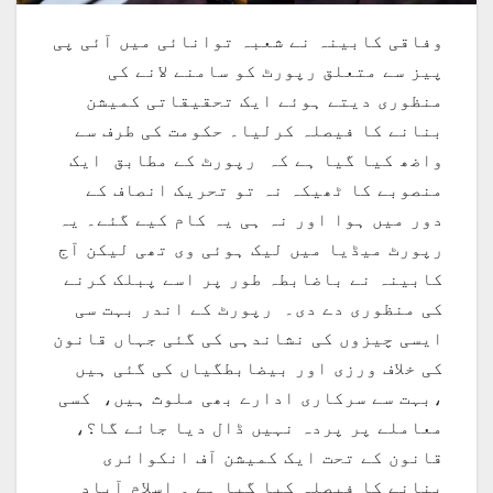
وفاقی کابینہ نے شعبہ توانائی میں آئی پی
پیز سے متعلق رپورٹ کو سامنے لانے کی
منظوری دیتے ہوئے ایک تحقیقاتی کمیشن
بنانے کا فیصلہ کرلیا۔ حکومت کی طرف سے
واضھ کیا گیا ہے کہ رپورٹ کے مطابق ایک
منصوبے کا ٹھیکہ نہ تو تحریک انصاف کے
دور میں ہوا اور نہ ہی یہ کام کیے گئے۔ یہ
رپورٹ میڈیا میں لیک ہوئی وی تھی لیکن آج
کابینہ نے باضابطہ طور پر اسے پبلک کرنے
کی منظوری دے دی۔ رپورٹ کے اندر بہت سی
ایسی چیزوں کی نشاندہی کی گئی جہاں قانون
کی خلاف ورزی اور بیضابطگیاں کی گئی ہیں
،بہت سے سرکاری ادارے بھی ملوث ہیں، کسی
معاملے پر پردہ نہیں ڈال دیا جائے گا؟،
قانون کے تحت ایک کمیشن آف انکوائری
بنانے کا فیصلہ کیا گیا ہے ۔ اسلام آباد