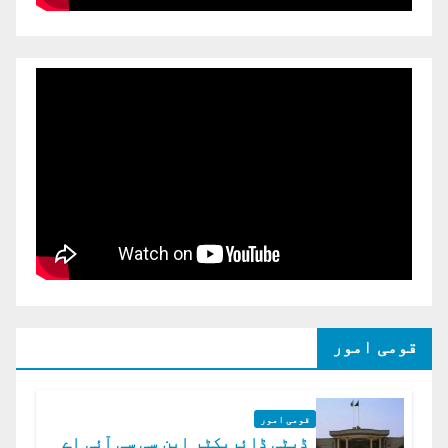
قومی امور
قومی امور
ڈپٹی ڈائریکٹر این سی سی آئی اے