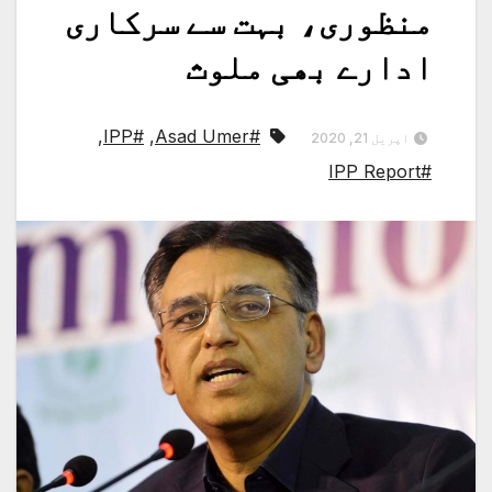
منظوری، بہت سے سرکاری
ادارے بھی ملوث
,
#IPP
,
#Asad Umer
اپریل 21, 2020
#IPP Report