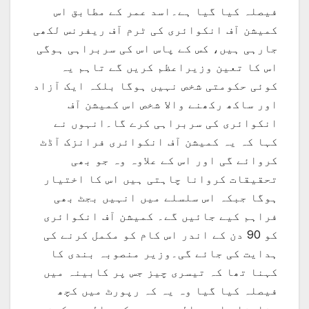
فیصلہ کیا گیا ہے۔اسد عمر کے مطابق اس
کمیشن آف انکوائری کی ٹرم آف ریفرنس لکھی
جارہی ہیں، کس کے پاس اس کی سربراہی ہوگی
اس کا تعین وزیراعظم کریں گے تاہم یہ
کوئی حکومتی شخص نہیں ہوگا بلکہ ایک آزاد
اور ساکھ رکھنے والا شخص اس کمیشن آف
انکوائری کی سربراہی کرے گا۔انہوں نے
کہا کہ یہ کمیشن آف انکوائری فرانزک آڈٹ
کروائے گی اور اس کے علاوہ وہ جو بھی
تحقیقات کروانا چاہتی ہیں اس کا اختیار
ہوگا جبکہ اس سلسلے میں انہیں بجٹ بھی
فراہم کیے جائیں گے۔ کمیشن آف انکوائری
کو 90 دن کے اندر اس کام کو مکمل کرنے کی
ہدایت کی جائے گی۔وزیر منصوبہ بندی کا
کہنا تھا کہ تیسری چیز جس پر کابینہ میں
فیصلہ کیا گیا وہ یہ کہ رپورٹ میں کچھ