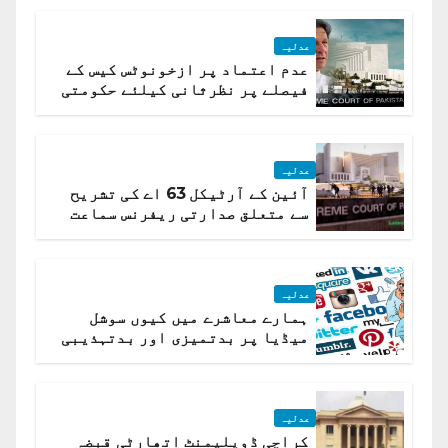
عدلیہ
عدم اعتماد پر ازخونوٹس کیس کے
فیصلے پر نظرثانی کیلئے حکومتی
تیار درخواست دائر نہ ہوسکی
عدلیہ
آئین کے آرٹیکل 63 اے کی تشریح
سے متعلق صدارتی ریفرنس سماعت
کیلئے مقرر
عدلیہ
ہمارے معاشرے میں کیوں سوشل
میڈیا پر بدتمیزی اور بدتہذیبی
ہے؟ اسلام آباد ہائیکورٹ
عدلیہ
کراچی ڈویلپمنٹ اتھارٹی قبضہ