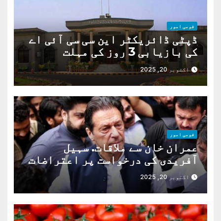
قومی امور
ڈپٹی ڈائریکٹر این سی سی آئی اے
کی بازیابی 3 روز کی مہلت
اکتوبر 20, 2025
قومی امور
عمران خان سے ملاقات. سہیل
آفریدی کی درخواست پر اعتراضات
دور
اکتوبر 20, 2025