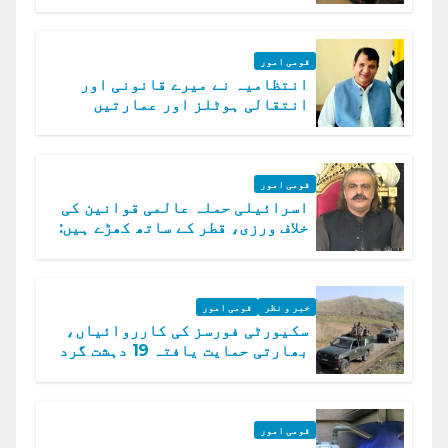
امداد کا اعلان
قومی امور
انتظامیہ نے میرے قانونی اور
انتقالی ہوٹلز اور عمارتیں
مسمار کر دیں، ملک صدیق
قومی امور
اسرائیلی حملہ عالمی قوانین کی
خلاف ورزی، قطر کے ساتھ کھڑے ہیں:
دفتر خارجہ
خبر و نظر
قومی امور
سکیورٹی فورسز کی کارروائیاں،
بھارتی حمایت یافتہ 19 دہشت گرد
ہلاک
قومی امور