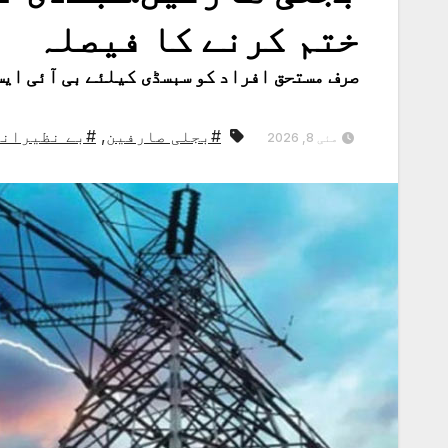
ختم کرنے کا فیصلہ
صرف مستحق افراد کو سبسڈی کیلئے بی آئی ایس
#بجلی صارفین
,
#بے نظیرانک
مئی 8, 2026