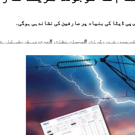
 پی ڈیٹا کی بنیاد پر صارفین کی نشاندہی ہوگی۔
م سپورٹ پروگرام
,
#سبسڈی نظام
,
#موجودہ طریقہ کار خ