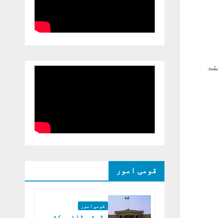
تم
قومی امور
قومی امور
ڈپٹی ڈائریکٹر