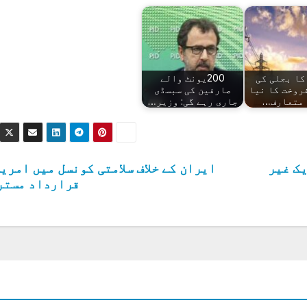
کا بجلی کی
200یونٹ والے
روخت کا نیا
صارفین کی سبسڈی
 متعارف…
جاری رہے گی: وزیر…
یک غیر
ایران کے خلاف سلامتی کونسل میں امری
قرارداد مستر