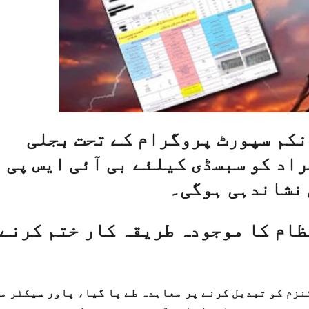
نکم سپورٹ پروگرام کے تحت بجلی
اد کو سبسڈی کیلئے بی آئی ایس پی
 نشاندہی ہوگی۔
ظام کا موجودہ طریقہ کار ختم کرنے
نزم کو تبدیل کرنے پر معاہدہ طے پا گیا، پاور سیکٹر م