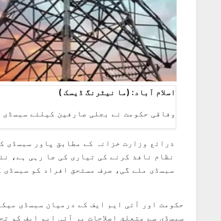
اسلام آباد: (ما نیٹرنگ ڈیسک )
وفاقی حکومت نے بجلی صارفین کیلئے سبسڈی ن
نظام نافذ کرنے کی تیاری کی جا رہی ہے، نئ
سبسڈی ملے گی، صرف مستحق افراد کو سبسڈی ک
حکومت اور آئی ایم ایف کے درمیان سبسڈی میکن
سبسڈی سے متعلق اصلاحات پر آئی ایم ایف کو ت