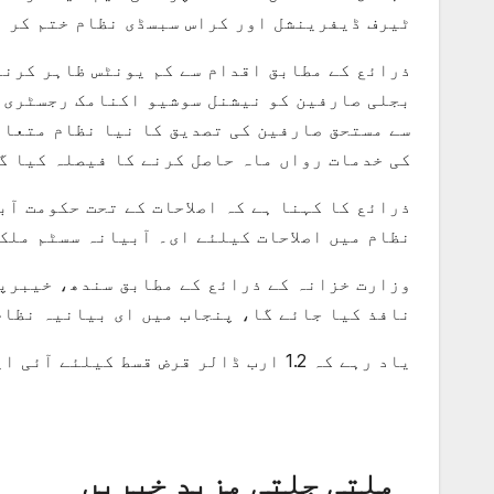
ٹیرف ڈیفرینشل اور کراس سبسڈی نظام ختم کر د
ذرائع کے مطابق اقدام سے کم یونٹس ظاہر کرنے
بجلی صارفین کو نیشنل سوشیو اکنامک رجسٹری س
سے مستحق صارفین کی تصدیق کا نیا نظام متعار
کی خدمات رواں ماہ حاصل کرنے کا فیصلہ کیا گ
ذرائع کا کہنا ہے کہ اصلاحات کے تحت حکومت آ
نظام میں اصلاحات کیلئے ای۔ آبیانہ سسٹم ملک
وزارت خزانہ کے ذرائع کے مطابق سندھ، خیبرپ
نافذ کیا جائے گا، پنجاب میں ای بیانیہ نظام
یاد رہے کہ 1.2 ارب ڈالر قرض قسط کیلئے آئی ایم ایف ایگزیکٹو بورڈ کا اہم اجلاس کل ہوگا۔
ملتی جلتی مزید خبریں