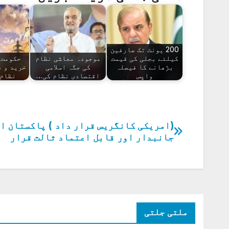
200 یونٹ تک صارفین
کیلئے بجلی کی قیمت
موجودہ معاشی نظام
حکومت 
بڑھانے کا فیصلہ
کی جگہ اسلامی
خرید و ف
واپس
اقتصادی نظام کی…
نظام
(امریکی کانگریس قرار داد ) پاکستان ا
پوسٹوں
جانبدار اور قابل اعتماد ثالث قرار
کی
نیویگیشن
ملتی جلتی