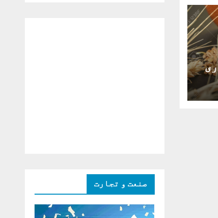
دو ٹوک حمایت پر
اظہار شکریہ)
ری
صنعت و تجارت