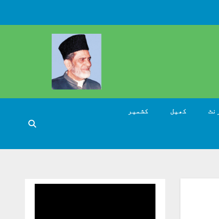
نٹ
کھیل
کشمیر