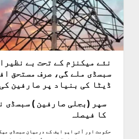
نئے میکنزم کے تحت بے نظیرا
سبسڈی ملے گی، صرف مستحق افر
ڈیٹا کی بنیاد پر صارفین کی
سپر (بجلی صارفین ) سبسڈی ن
کا فیصلہ
حکومت اور آئی ایم ایف کے درمیان سبسڈی میک