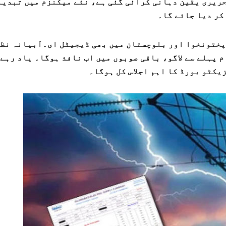
تحریری یقین دہانی کرائی گئی ہے، نئے میکنزم میں تبدیل
کر دیا جائے گا۔
پختونخوا اور بلوچستان میں بھی ڈیجیٹل ای۔آبیانہ نظ
 پہلے سے لاگو، باقی صوبوں میں اب نافذ ہوگا۔ یاد رہے 