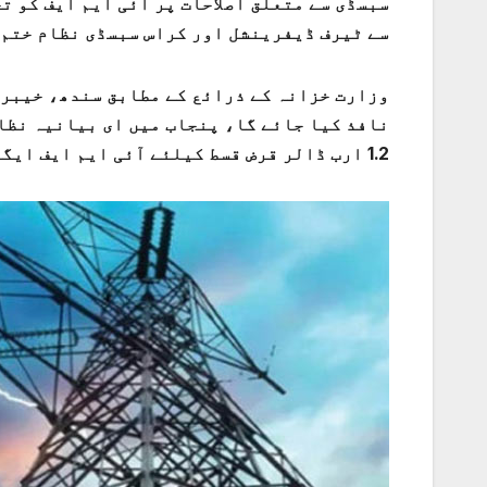
سبسڈی سے متعلق اصلاحات پر آئی ایم ایف کو 
سے ٹیرف ڈیفرینشل اور کراس سبسڈی نظام ختم 
وزارت خزانہ کے ذرائع کے مطابق سندھ، خیبر
نافذ کیا جائے گا، پنجاب میں ای بیانیہ نظام
1.2 ارب ڈالر قرض قسط کیلئے آئی ایم ایف ایگزیکٹو بورڈ کا اہم اجلاس کل ہوگا۔