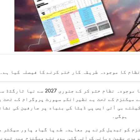
ظام کا موجودہ طریقہ کار ختم کرنے کا فیصلہ کیا ہے۔
ذرائع وزارت خزانہ کے مطابق پاور سبسڈی کا موجودہ نظام ختم کر کے جنوری 2027 س
ے میکنزم کے تحت بے نظیرانکم سپورٹ پروگرام کے تحت ب
یلئے بی آئی ایس پی ڈیٹا کی بنیاد پر صارفین کی نشان
ہوگی۔
زم کو تبدیل کرنے پر معاہدہ طے پا گیا، پاور سیکٹر م
حریری یقین دہانی کرائی گئی ہے، نئے میکنزم میں تبدیل