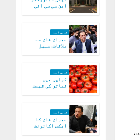
این سی سی آئی
اے کی بازیابی 3
روز کی مہلت
قومی امور
عمران خان سے
ملاقات. سہیل
آفریدی کی
درخواست پر
اعتراضات دور
قومی امور
کراچی میں
ٹماٹر کی قیمت
میں 700روپے فی
کلو تک پہنچ گئی
قومی امور
عمران خان کا
ایکس اکائونٹ
بند کرنے کیلئے
یں
وفاقی حکومت