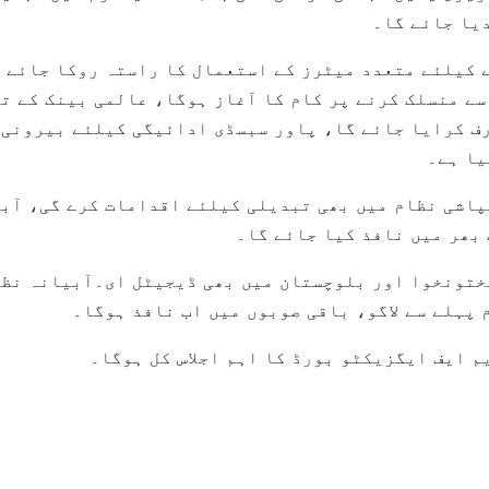
یا جائے گا۔
 کیلئے متعدد میٹرز کے استعمال کا راستہ روکا جائے 
ے منسلک کرنے پر کام کا آغاز ہوگا، عالمی بینک کے ت
ف کرایا جائے گا، پاور سبسڈی ادائیگی کیلئے بیرونی 
یا ہے۔
بپاشی نظام میں بھی تبدیلی کیلئے اقدامات کرے گی، آب
 بھر میں نافذ کیا جائے گا۔
ختونخوا اور بلوچستان میں بھی ڈیجیٹل ای۔آبیانہ نظ
 پہلے سے لاگو، باقی صوبوں میں اب نافذ ہوگا۔