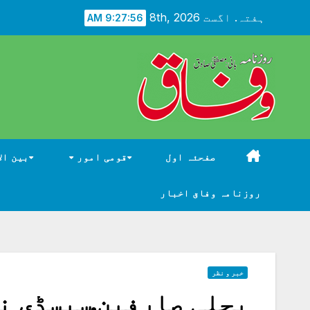
Ski
ہفتہ. اگست 8th, 2026
9:27:58 AM
t
conten
صفحئہ اول
قومی امور
بین ال
روزنامہ وفاق اخبار
خبر و نظر
بجلی صارفین.سبسڈی ن