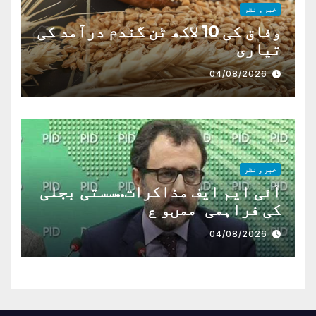
خبر و نظر
وفاق کی 10 لاکھ ٹن گندم درآمد کی
تیاری
04/08/2026
خبر و نظر
آئی ایم ایف مذاکرات..سستی بجلی
کی فراہمی ممںو ع
04/08/2026