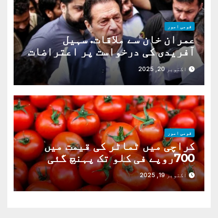
قومی امور
عمران خان سے ملاقات. سہیل
آفریدی کی درخواست پر اعتراضات
دور
اکتوبر 20, 2025
قومی امور
کراچی میں ٹماٹر کی قیمت میں
700روپے فی کلو تک پہنچ گئی
اکتوبر 19, 2025