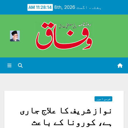
Ski
ہفتہ. اگست 8th, 2026
11:28:16 AM
t
conten
قومی امور
نواز شریف کا علاج جاری
ہے، کورونا کے باعث