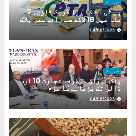
خبر و نظر
پی ٹی اے کا بڑا کریک ڈاؤن، 7
ماہ میں 18 لاکھ سے زائد سمز بلاک
04/08/2026
خبر و نظر
پاک ایران دوطرفہ تجارت 10 ارب
ڈالر تک بڑھانے کا عزم
04/08/2026