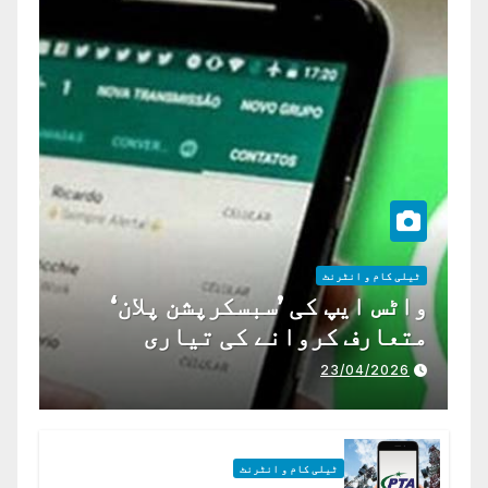
ٹیلی کام و انٹرنٹ
واٹس ایپ کی ’سبسکرپشن پلان‘
متعارف کروانے کی تیاری
23/04/2026
ٹیلی کام و انٹرنٹ