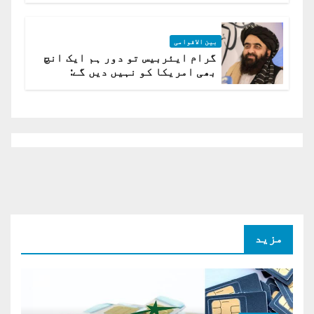
بین الاقوامی
گرام ایئربیس تو دور ہم ایک انچ
بھی امریکا کو نہیں دیں گے:
افغانستان کا دو ٹوک مؤقف
مزید