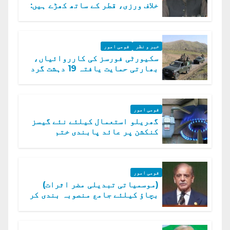
خلاف ورزی، قطر کے ساتھ کھڑے ہیں:
دفتر خارجہ
خبر و نظر
قومی امور
سکیورٹی فورسز کی کارروائیاں،
بھارتی حمایت یافتہ 19 دہشت گرد
ہلاک
قومی امور
گھریلو استعمال کیلئے نئے گیسز
کنکشن پر عائد پابندی ختم
قومی امور
(موسمیاتی تبدیلی مضر اثرات)
بچاؤ کیلئے جامع منصوبہ بندی کر
رہے ہیں: وزیراعظم