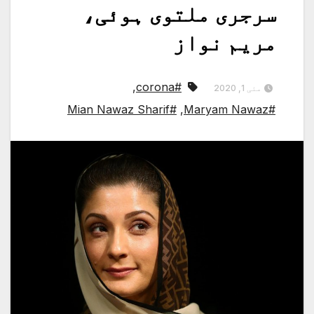
سرجری ملتوی ہوئی،
مریم نواز
,
#corona
مئی 1, 2020
#Mian Nawaz Sharif
,
#Maryam Nawaz