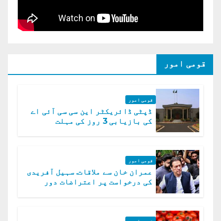
قومی امور
قومی امور
ڈپٹی ڈائریکٹر این سی سی آئی اے
کی بازیابی 3 روز کی مہلت
قومی امور
عمران خان سے ملاقات. سہیل آفریدی
کی درخواست پر اعتراضات دور