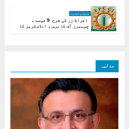
صنعت و تجارت
افراط زر کی شرح 9 فیصد ..
چیمبرز آف کامرس ، انڈسٹریز کا
شرح سود میں کمی کا مطالبہ
عدلیہ