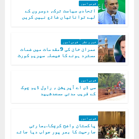
قومی امور
اتحادی سیاست ترک، دوسروں کے
لیے توانائیاں ضائع نہیں کریں
گے، حافظ نعیم الرحمن
خبر و نظر
قومی امور
عمران خان کی 9مقدمات میں ضمات
مسترد ہونے کا فیصلہ سپریم کورٹ
میں چیلنج
قومی امور
سی ڈی اے آپریشن ، راول ڈیم چوک
کے قریب مدنی مسجدشہید
قومی امور
پاکستان واضح کرچکا.بھارتی
جارحیت کا بھر پور جواب دیا جائے
گا.سید عاصم منیر