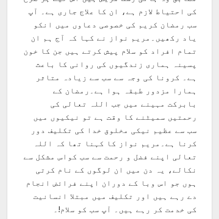
کی احتیاط لازم ہے، ان کا علاج جاری ہے۔ آپ
سب رمضان کریم کی خصوصی دعاوں میں انکو
یاد رکھیں۔مریم نواز نے کہا کہ آج ہم ان
تمام افراد کو سلام پیش کرتے ہیں جن کا خون
پسینہ ہماری زندگیوں کی روانی کا باعث
ہے۔ کرونا کی وجہ سے سب سے زیادہ متاثر
ہمارا مزدور طبقہ ہوا ہے۔رمضان کے
بابرکت مہینے میں جب اللہ تعالی کی
رحمتیں سمیٹنے کا وقت ہے تو نیکیوں میں
سب سے عظیم نیکی مخلوق خدا کی تکلیف دور
کرنا ہے۔مریم نواز کا کہنا تھا کہ اللہ
تعالی اپنے فضل و رحمت سے سب کواس مشکل سے
نکالے، یہ دن میں ان لوگوں کے نام کرتی
ہوں جو اس وبا کے دوران اپنے فرائض انجام
دے رہے ہیں اور تکلیف میں مبتلا انسانیت
کی خدمت کر رہے ہیں۔ آپ سب کو سلام!۔