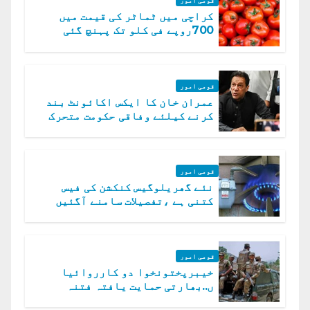
قومی امور
کراچی میں ٹماٹر کی قیمت میں
700روپے فی کلو تک پہنچ گئی
قومی امور
عمران خان کا ایکس اکائونٹ بند
کرنے کیلئے وفاقی حکومت متحرک
قومی امور
نئے گھریلوگیس کنکشن کی فیس
کتنی ہے ،تفصیلات سامنے آگئیں
قومی امور
خیبرپختونخوا دو کارروائیا
ں..بھارتی حمایت یافتہ فتنہ
الخوارج کے 31 دہشت گرد ہلاک