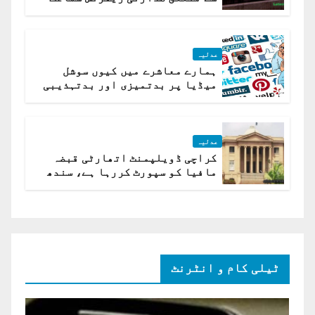
کیلئے مقرر
عدلیہ
ہمارے معاشرے میں کیوں سوشل
میڈیا پر بدتمیزی اور بدتہذیبی
ہے؟ اسلام آباد ہائیکورٹ
عدلیہ
کراچی ڈویلپمنٹ اتھارٹی قبضہ
مافیا کو سپورٹ کررہا ہے، سندھ
ہائی کورٹ برہم
ٹیلی کام و انٹرنٹ