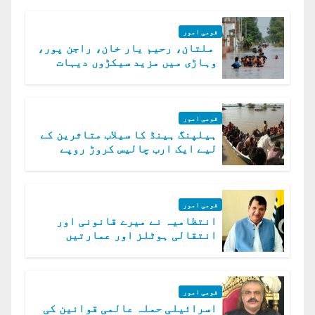
قومی امور
ملتان، رحیم یار خان، راجن پور،
وہاڑی میں مزید سیکڑوں دیہات
ڈوب گئے
قومی امور
ہیلپنگ ہینڈ کا سیلاب متاثرین کے
لیے ایک ارب چالیس کروڑ روپے
امداد کا اعلان
قومی امور
انتظامیہ نے میرے قانونی اور
انتقالی ہوٹلز اور عمارتیں
مسمار کر دیں، ملک صدیق
قومی امور
اسرائیلی حملہ عالمی قوانین کی