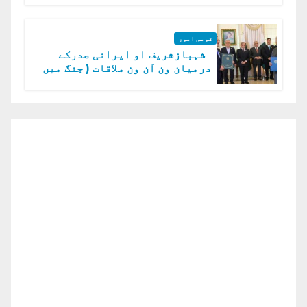
قومی امور
شہبازشریف او ایرانی صدرکے
درمیان ون آن ون ملاقات ( جنگ میں
دو ٹوک حمایت پر اظہار شکریہ)