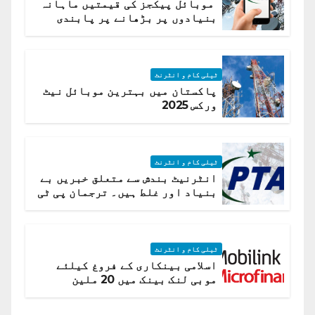
موبائل پیکجز کی قیمتیں ماہانہ
بنیادوں پر بڑھانے پر پابندی
ٹیلی کام و انٹرنٹ
پاکستان میں بہترین موبائل نیٹ
ورکس 2025
ٹیلی کام و انٹرنٹ
انٹرنیٹ بندش سے متعلق خبریں بے
بنیاد اور غلط ہیں۔ ترجمان پی ٹی
اے
ٹیلی کام و انٹرنٹ
اسلامی بینکاری کے فروغ کیلئے
موبی لنک بینک میں 20 ملین
امریکی ڈالر کی سرمایہ کاری