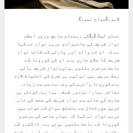
لاہور(صباح نیوز)
مسلم لیگ (ن)کی رہنماو سابق وزیر اعظم
نواز شریف کی صاحبزادی مریم نواز نے کہا
ہے کہ ان کے والد اور پارٹی کے قائد نواز
شریف کا علاج جاری ہے، ان کی کورونا کے
باعث سرجری ملتوی ہوئی،نواز شریف ہائی
رسک مریض ہیں اس لیے ہر طرح کی احتیاط لازم
ہے،کورونا وائرس کی وجہ سے سب سے زیادہ
متاثر ہمارا مزدور طبقہ ہوا ہے۔ٹوئٹر پر
صارف کی جانب سے نواز شریف کی صحت کی تازہ
ترین صورتحال سے متعلق سوال کے جواب میں
مریم نواز نے کہا کہ میاں صاحب کی سرجری
کورونا کے باعث ملتوی ہوئی ہے۔ ڈاکٹرز کے
مطابق وہ ہائی رسک مریض ہیں اس لیے ہر طرح