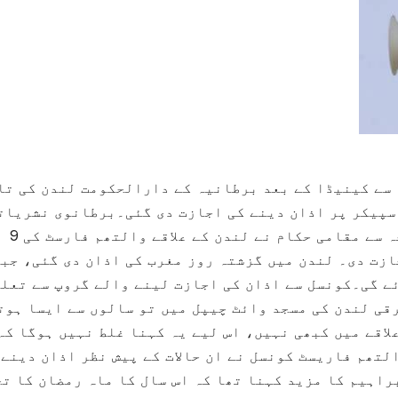
 سے کینیڈا کے بعد برطانیہ کے دارالحکومت لندن کی تا
اسپیکر پر اذان دینے کی اجازت دی گئی۔برطانوی نشریات
ادارے کے مطابق تمام مساجد بند ہونے کی وجہ سے مقامی حکام نے لندن کے علاقے والتھم فارسٹ کی 9
ازت دی۔ لندن میں گزشتہ روز مغرب کی اذان دی گئی، جب
ئے گی۔کونسل سے اذان کی اجازت لینے والے گروپ سے تعل
قی لندن کی مسجد وائٹ چیپل میں تو سالوں سے ایسا ہوت
لاقے میں کبھی نہیں، اس لیے یہ کہنا غلط نہیں ہوگا کہ
تھم فاریسٹ کونسل نے ان حالات کے پیش نظر اذان دینے 
 تھی۔35 سالہ عرفان ابراہیم کا مزید کہنا تھا کہ اس سال کا ماہ رمضان کا 