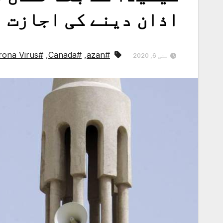
اذان دینے کی اجازت
#Corona Virus
,
#Canada
,
#azan
مئی 6, 2020