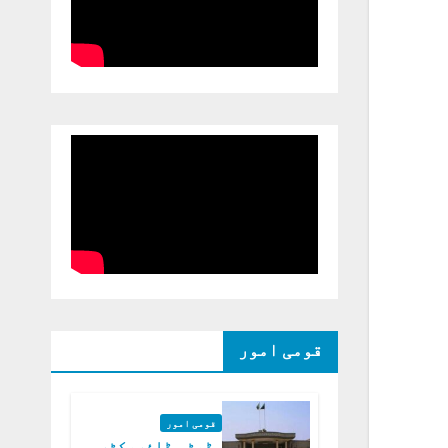
قومی امور
قومی امور
ڈپٹی ڈائریکٹر