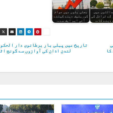
دالتوں میں
بجلی بلوں میں عوام
کے ٹرائل کی
کوریلیف دینے کیلئے
 دینے کا…
آئی ایم ایف سے…
ی
تاریخ میں پہلی بار برطانوی دار الحکو
 کا
لندن اذان کی آوازوں سے گونج اٹ