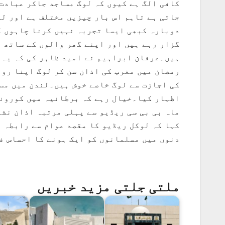
کافی الگ ہے کیوں کہ لوگ مساجد جاکر عبادت
جاتی ہے تاہم اس بار چیزیں مختلف ہے اور لو
دوبارہ کبھی ایسا تجربہ نہیں کرنا چاہوں گ
گزار رہے ہیں اور اپنے گھر والوں کے ساتھ 
ہیں۔عرفان ابراہیم نے امید ظاہر کی کہ یہ ح
رمضان میں مغرب کی اذان سن کر لوگ اپنا روز
کی اجازت سے لوگ خاصے خوش ہیں۔لندن میں مسل
اظہار کیا۔خیال رہے کہ برطانیہ میں کورونا
ماہ بی بی سی ریڈیو سے پہلی مرتبہ اذان نشر
کہا کہ لوکل ریڈیو کا مقصد عوام سے رابطہ ہ
دنوں میں مسلمانوں کو ایک ہونے کا احساس ف
ملتی جلتی مزید خبریں