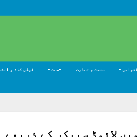
اقوامی
صنعت و تجارت
صحت
ٹیلی کام و انٹر
یں لائوڈ سپیکر کے ذریعے