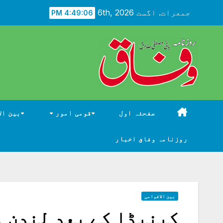
Ski
جمعرات. اگست 6th, 2026
4:49:07 PM
t
conten
صفحئہ اول
قومی امور
بین ال
روزنامہ وفاق اخبار
بین الاقوامی
کینیڈا کے بعد لندن م