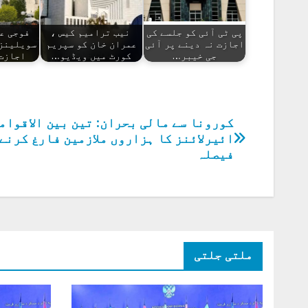
پی ٹی آئی کو جلسے کی
نیب ترامیم کیس ،
فوجی ع
اجازت نہ دینے پر آئی
عمران خان کو سپریم
سویلینز 
جی خیبر…
کورٹ میں ویڈیو…
اجازت
کورونا سے مالی بحران: تین بین الاقوام
پوسٹوں
ائیرلائنز کا ہزاروں ملازمین فارغ کرنے
کی
فیصلہ
نیویگیشن
ملتی جلتی