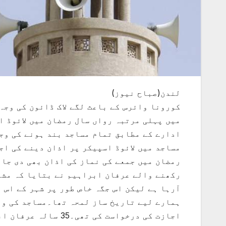
لندن(صباح نیوز)
کورونا وائرس کے باعث لگے لاک ڈائون کی وجہ
میں پہلی مرتبہ رواں سال رمضان میں لائوڈ 
مساجد میں لائوڈ اسپیکر پر اذان دینے کی اج
رمضان میں جمعے کی نماز کی اذان بھی دی جا
رکھنے والے عرفان ابراہیم نے بتایا کہ مشر
آرہا ہے لیکن اس جگہ خاص طور پر شہر کے اس ع
ہمارے لیے تاریخ ساز لمحہ تھا۔مساجد کی وال
اجازت کی درخواست کی