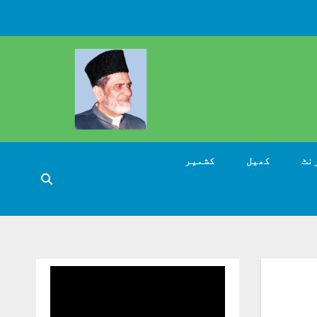
نٹ
کھیل
کشمیر