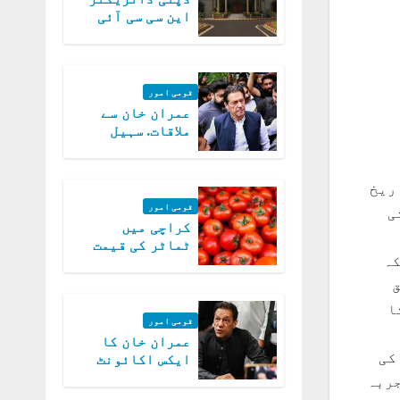
این سی سی آئی
اے کی بازیابی 3
روز کی مہلت
قومی امور
عمران خان سے
ملاقات. سہیل
آفریدی کی
درخواست پر
اعتراضات دور
ریخ
قومی امور
ی
کراچی میں
ٹماٹر کی قیمت
کہ
میں 700روپے فی
کلو تک پہنچ گئی
ق
ا
قومی امور
عمران خان کا
کی
ایکس اکائونٹ
بند کرنے کیلئے
تجربہ
وفاقی حکومت