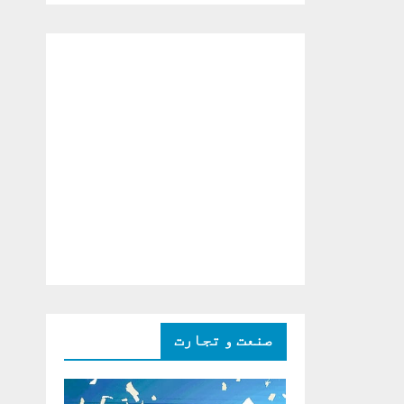
دو ٹوک حمایت پر
اظہار شکریہ)
صنعت و تجارت