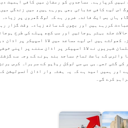
 نہیں کرپارہے۔ مساجدوں کو رمضان میں کافی اہمیت دی
گ اس لیے کافی جذباتی بھی ہورہے ہیں، میں زندگی میں
ا، ہاں بس ایک فائدہ ضرور ہے کہ لوگ گھروں پر زیادہ 
عبادت کررہے ہیں اور بچوں کے ساتھ زیادہ وقت گزار رہ
الات جلد بہتر ہوجائیں اور سب کچھ پہلے کی طرح ہوجائ
ہ کھولتے ہیں اس لیے مساجد میں لاڈ اسپیکر پر اذان دی
مان شہریوں نے لاڈ اسپیکر پر اذان سننے پر اپنی خوشی
 وائرس کے باعث تمام مساجد بند ہونے کے وجہ سے گزشتہ
 کی گئی تھی۔بی بی سی لوکل ریڈیو کے سربراہ کرس برنز
ے اور ہمیں امید ہے کہ یہ ہفتہ وار اذان آئسولیشن کے
راہم کرے گی۔