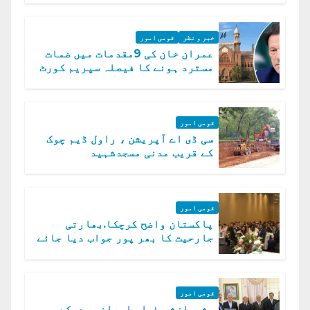
خبر و نظر
قومی امور
عمران خان کی 9مقدمات میں ضمات
مسترد ہونے کا فیصلہ سپریم کورٹ
میں چیلنج
قومی امور
سی ڈی اے آپریشن ، راول ڈیم چوک
کے قریب مدنی مسجدشہید
قومی امور
پاکستان واضح کرچکا.بھارتی
جارحیت کا بھر پور جواب دیا جائے
گا.سید عاصم منیر
قومی امور
شہبازشریف او ایرانی صدرکے