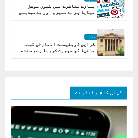
ہمارے معاشرے میں کیوں سوشل
میڈیا پر بدتمیزی اور بدتہذیبی
ہے؟ اسلام آباد ہائیکورٹ
عدلیہ
کراچی ڈویلپمنٹ اتھارٹی قبضہ
مافیا کو سپورٹ کررہا ہے، سندھ
ہائی کورٹ برہم
ٹیلی کام و انٹرنٹ