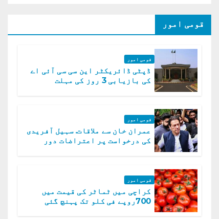
قومی امور
قومی امور
ڈپٹی ڈائریکٹر این سی سی آئی اے
کی بازیابی 3 روز کی مہلت
قومی امور
عمران خان سے ملاقات. سہیل آفریدی
کی درخواست پر اعتراضات دور
قومی امور
کراچی میں ٹماٹر کی قیمت میں
700روپے فی کلو تک پہنچ گئی