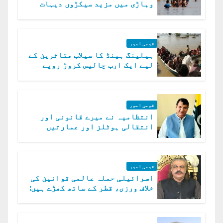
وہاڑی میں مزید سیکڑوں دیہات
ڈوب گئے
قومی امور
ہیلپنگ ہینڈ کا سیلاب متاثرین کے
لیے ایک ارب چالیس کروڑ روپے
امداد کا اعلان
قومی امور
انتظامیہ نے میرے قانونی اور
انتقالی ہوٹلز اور عمارتیں
مسمار کر دیں، ملک صدیق
قومی امور
اسرائیلی حملہ عالمی قوانین کی
خلاف ورزی، قطر کے ساتھ کھڑے ہیں:
دفتر خارجہ