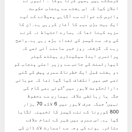
کرسکتے ہیں ہمیں کرنا ہوگا ۔ انہوں نے
اعلان کیا کہ اس ہفتے سے پنجاب حکومت
وائرس کے حوالے سے آگاہی پھیلانے کے لیے
ایک بہت بڑی مہم کا آغاز کررہی ہے۔ان کا
مزید کہنا تھا کہ ہمارے احتیاط نہ کرنے
کی وجہ سے کیسز کی تعداد بڑھ رہی ہے۔واضح
رہے کہ گزشتہ روز خبر سامنے آئی تھی کہ
پرائمری اینڈ سیکینڈری ہیلتھ کیئر
ڈیپارٹمنٹ کی جانب سے وزیر اعلی پنجاب کو
دو ہفتے قبل ایک خطرناک سمری پیش کی گئی
تھی جس میں انکشاف کیا گیا تھا کہ صوبائی
دارالحکومت لاہور میں ‘کوئی بھی کام کی
جگہ یا رہائشی علاقہ بیماری سے محفوظ
نہیں’ جبکہ صرف لاہور میں 6 لاکھ 70 ہزار
800 کورونا کے نئے کیسز کا تخمینہ لگایا
گیا ہے۔اس سمری میں شہر کے تمام علاقے
متاثرہ ہونے کی وجہ سے اسمارٹ لاک ڈان کی