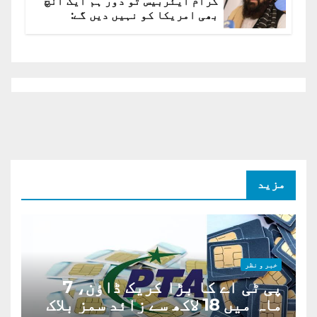
گرام ایئربیس تو دور ہم ایک انچ
بھی امریکا کو نہیں دیں گے:
افغانستان کا دو ٹوک مؤقف
مزید
خبر و نظر
پی ٹی اے کا بڑا کریک ڈاؤن، 7
ماہ میں 18 لاکھ سے زائد سمز بلاک