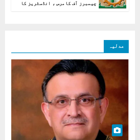
چیمبرز آف کامرس ، انڈسٹریز کا
شرح سود میں کمی کا مطالبہ
عدلیہ