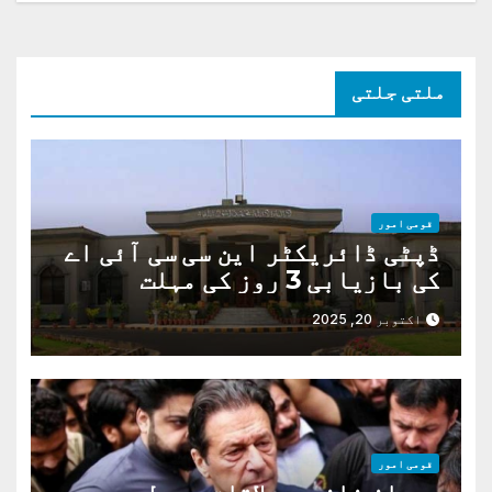
نیویگیشن
ملتی جلتی
قومی امور
ڈپٹی ڈائریکٹر این سی سی آئی اے
کی بازیابی 3 روز کی مہلت
اکتوبر 20, 2025
قومی امور