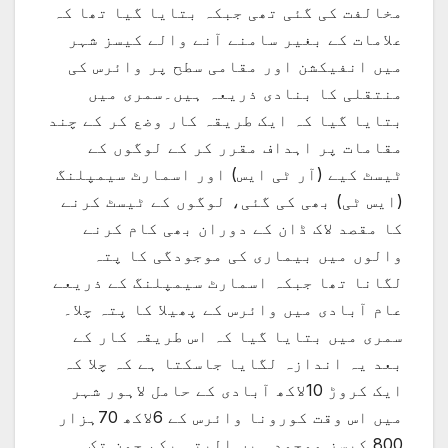
مخالفت کی گئی تھی جبکہ بتایا گیا تھا کہ
علامات کے بغیر سامنے آنے والے کیسز شہر
میں انفیکشن اور مقامی سطح پر وائرس کی
منتقلی کا بنادی ذریعہ ہیں۔سمری میں
بتایا گیا کہ ایک طریقہ کار وضع کر کے چند
مقامات پر اہداف مقرر کر کے لوگوں کے
ٹیسٹ کیے (آر ٹی ایس) اور اسمارٹ سیمپلنگ
(ایس ٹی) بھی کی گئی، لوگوں کے ٹیسٹ کرنے
کا مقصد لاک ڈان کے دوران بھی کام کرنے
والوں میں بیماری کی موجودگی کا پتہ
لگانا تھا جبکہ اسمارٹ سیمپلنگ کے ذریعے
عام آبادی میں وائرس کے پھیلا کا پتہ چلا۔
سمری میں بتایا گیا کہ اس طریقہ کار کے
بعد یہ اندازہ لگایا جاسکتا ہے کہ چلا کہ
ایک کروڑ 10لاکھ آبادی کے حامل لاہور شہر
میں اس وقت کورونا وائرس کے 6لاکھ 70ہزار
800 کیسز موجود ہیں البتہ یکم جون تک