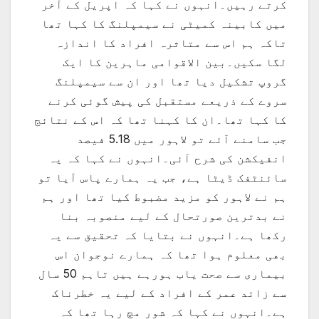
کرتے رہیں۔انہوں نے کہا کہ اپریل کے آخر
میں کابینہ کمیٹی نے سیمپلنگ کا کہا تھا
تاکہ ہم اس سے متاثرہ افراد کا اندازہ
لگا سکیں۔بین الاقوامی ماہرین کا ایک
گروپ تشکیل دیا تھا اور ان سے سیمپلنگ
سروے کے ذریعے مستقبل کی پیش گوئی کرنے
کا کہا تھا۔ان کا کہنا تھا کہ اس کے نتائج
جب سامنے آئے تو لاہور میں 5.18 فیصد
انفیکشن کی شرح آئی۔انہوں نے کہا کہ یہ
سائنٹفک ڈیٹا ہے، جب یہ ہمارے پاس آیا تو
ہم نے لاہور کو مزید مضبوط کیا تھا اور ہم
نے بدترین صورتحال کے لیے منصوبہ بنا
رکھا ہے۔انہوں نے بتایا کہ تحقیق سے یہ
بھی معلوم ہوا تھا کہ ہمارے نوجوان اس
بیماری سے صحت یاب ہورہے ہیں تاہم 50 سال
سے زائد عمر کے افراد کے لیے یہ خطرناک
ہے۔انہوں نے کہا کہ شور مچ رہا تھا کہ