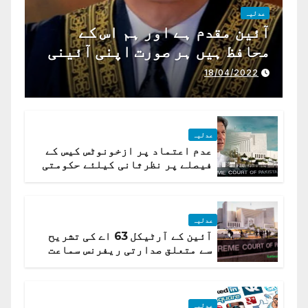
عدلیہ
آئین مقدم ہے اور ہم اس کے
محافظ ہیں ہر صورت اپنی آئینی
ذمہ داری ادا کرینگے ، چیف
18/04/2022
جسٹس پاکستان
عدلیہ
عدم اعتماد پر ازخونوٹس کیس کے
فیصلے پر نظرثانی کیلئے حکومتی
تیار درخواست دائر نہ ہوسکی
عدلیہ
آئین کے آرٹیکل 63 اے کی تشریح
سے متعلق صدارتی ریفرنس سماعت
کیلئے مقرر
عدلیہ