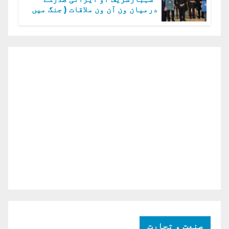
درمیان ون آن ون ملاقات ( جنگ میں
دو ٹوک حمایت پر اظہار شکریہ)
صنعت و تجارت