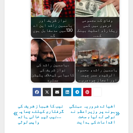
وفاق کے مجموعی
نواز شریف اور
قرضوں میں کمی
یاسمین راشد این اے
ریکارڈ، اسٹیٹ بینک
130میں مدمقابل ہوں
کے…
گے
..یاسمین راشد کی
یاسمین راشد، محمود
نواز شریف کی
الرشید، عمر چیمہ
کامیابی کیخلاف پٹیشن
اور اعجاز چودھری…
مسترد
اشیائے ضروریہ مہنگی
نیب کا شہباز شریف کی
پوسٹوں
ہونے پر وزیراعظم نے
گرفتاری کیلئے چھاپہ
نوٹس لے لیا، سخت
…نیب ٹیم خالی ہاتھ
کی
اقدامات کی ہدایت
واپس لوٹی