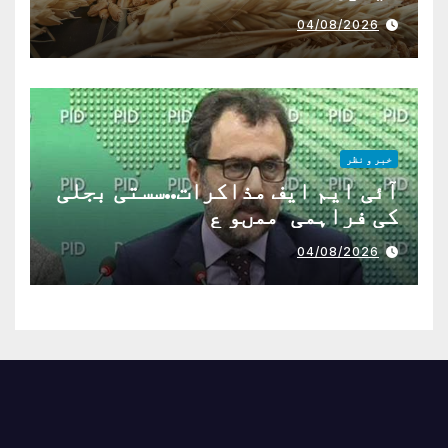
04/08/2026
خبر و نظر
آئی ایم ایف مذاکرات..سستی بجلی
کی فراہمی ممںو ع
04/08/2026