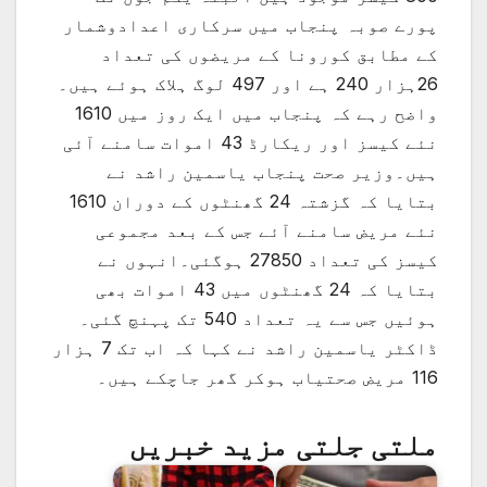
پورے صوبہ پنجاب میں سرکاری اعدادوشمار
کے مطابق کورونا کے مریضوں کی تعداد
26ہزار 240 ہے اور 497 لوگ ہلاک ہوئے ہیں۔
واضح رہے کہ پنجاب میں ایک روز میں 1610
نئے کیسز اور ریکارڈ 43 اموات سامنے آئی
ہیں۔وزیر صحت پنجاب یاسمین راشد نے
بتایا کہ گزشتہ 24 گھنٹوں کے دوران 1610
نئے مریض سامنے آئے جس کے بعد مجموعی
کیسز کی تعداد 27850 ہوگئی۔انہوں نے
بتایا کہ 24 گھنٹوں میں 43 اموات بھی
ہوئیں جس سے یہ تعداد 540 تک پہنچ گئی۔
ڈاکٹر یاسمین راشد نے کہا کہ اب تک 7 ہزار
116 مریض صحتیاب ہوکر گھر جاچکے ہیں۔
ملتی جلتی مزید خبریں