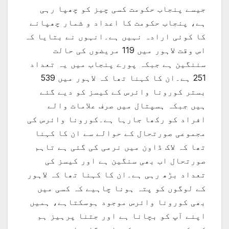
جیسے پنجاب حکومت کسی چیز کو چھپا رہی
ہے، پنجاب حکومت کا اعداد و شمار چھپانے
کا کوئی ارادہ نہیں ہے۔انہوں نے بتایا کہ
اس وقت لاہور میں 119 مریضوں کی حالت
سننگین ہے جبکہ پورے پنجاب میں یہ تعداد
251 ہے۔ان کا کہنا تھا کہ لاہور میں 539
بستر کورونا وائرس کے کیسز کو دیے گئے
ہیں جبکہ ہسپتال میں صرف علامات والے
افراد کو رکھا جارہا ہے۔کورونا وائرس کی
مجموعی صورتحال کے حوالے سے ان کا کہنا
تھا کہ لاک ڈاون میں نرمی کی گئی ہے تاہم
صورتحال اب بھی سنگین ہے اور کیسز کی
تعداد بڑھ رہی ہے۔ان کا کہنا تھا کہ لاہور
کے لوگوں کو پتہ ہونا چاہیے کہ کسی میں
بھی کورونا وائرس موجود ہوسکتاہے، ہمیں
اپنے آپ کو بچانا ہے اور جتنا پرہیز ہم