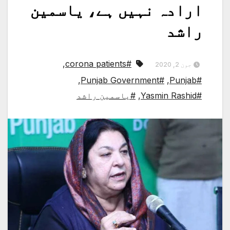
ارادہ نہیں ہے، یاسمین
راشد
,
#corona patients
جون 2, 2020
,
#Punjab Government
,
#Punjab
#Yasmin Rashid
,
#یاسمین راشد