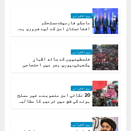
بین الاقوامی
ماسکو فارمیٹ..مستحکم
افغانستان امن کے لیے ضروری ہے۔
(روسی وزیرِ خارجہ )
بین الاقوامی
فلسطینیوں کے ساتھ اظہارِ
یکجہتی..یورپ بھر میں احتجاجی
لہر پھیل گئی
بین الاقوامی
20 نکاتی امن منصوبے…. غیر مسلح
ہونے کی شق میں ترمیم کا مطالبہ
بین الاقوامی