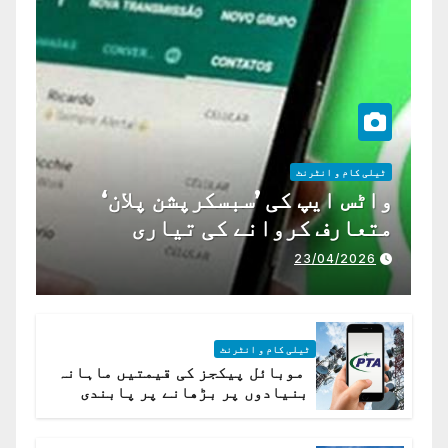
ٹیلی کام و انٹرنٹ
واٹس ایپ کی ’سبسکرپشن پلان‘
متعارف کروانے کی تیاری
23/04/2026
ٹیلی کام و انٹرنٹ
موبائل پیکجز کی قیمتیں ماہانہ
بنیادوں پر بڑھانے پر پابندی