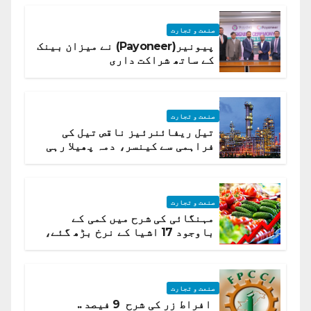
صنعت و تجارت
پیونیر(Payoneer) نے میزان بینک
کے ساتھ شراکت داری
صنعت و تجارت
تیل ریفائنرئیز ناقص تیل کی
فراہمی سے کینسر، دمہ پھیلا رہی
ہیں قائمہ کمیٹی میں انکشاف
صنعت و تجارت
مہنگائی کی شرح میں کمی کے
باوجود 17 اشیا کے نرخ بڑھ گئے،
ادارہ شماریات
صنعت و تجارت
افراط زر کی شرح 9 فیصد ..