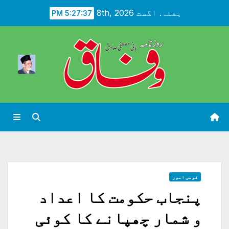
Ski
ہفتہ. اگست 8th, 2026
5:27:38 PM
t
conten
قومی امور
پنجاب حکومت کا اعداد
و شمار چھپانے کا کوئی