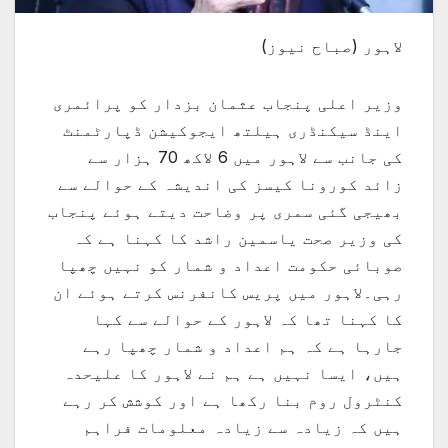
لاہور (صباح نیوز)
وزیر اعلی پنجاب عثمان بزدار کو پرائمری
اینڈ سیکنڈری ہیلتھ ایجوکیشن ڈپارٹمنٹ
کی جانب سے لاہور میں 6 لاکھ 70 ہزار سے
زائد کورونا کیسز کی اندیشہ کے حوالے سے
بھیجی گئی سمری پر وضاحت دیتے ہوئے پنجاب
کی وزیر صحت یاسمین راشد کا کہنا ہے کہ
صوبائی حکومت اعداد و شمار کو نہیں چھپا
رہی۔لاہور میں پریس کانفرنس کرتے ہوئے ان
کا کہنا تھا کہ لاہور کے حوالے سے کہا
جارہا ہے کہ ہم اعداد و شمار چھپا رہے
ہیں، ایسا نہیں ہے ہم نے لاہور کا علیحدہ
کنٹرول روم بنا رکھا ہے اور کوشش کر رہے
ہیں کہ زیادہ سے زیادہ معلومات فراہم