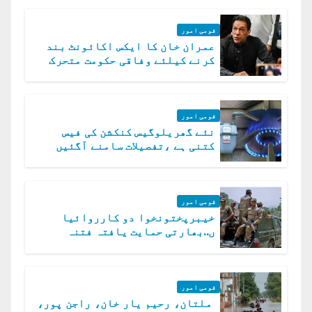
قومی امور
عمران خان کا ایکس اکائونٹ بند
کرنے کیلئے وفاقی حکومت متحرک
قومی امور
نئے گھریلوگیس کنکشن کی فیس
کتنی ہے ،تفصیلات سامنے آگئیں
قومی امور
خیبرپختونخوا دو کارروائیا
ں..بھارتی حمایت یافتہ فتنہ
الخوارج کے 31 دہشت گرد ہلاک
قومی امور
ملتان، رحیم یار خان، راجن پور،