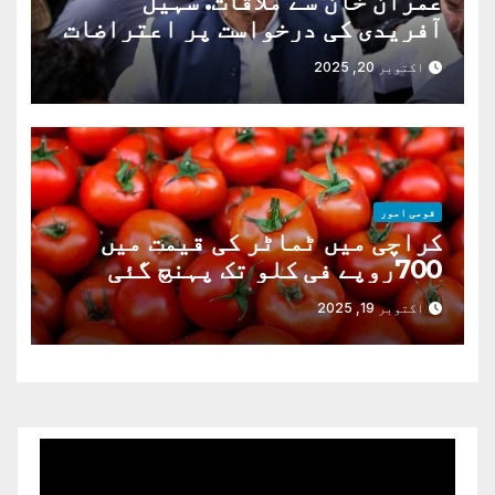
عمران خان سے ملاقات. سہیل
آفریدی کی درخواست پر اعتراضات
دور
اکتوبر 20, 2025
قومی امور
کراچی میں ٹماٹر کی قیمت میں
700روپے فی کلو تک پہنچ گئی
اکتوبر 19, 2025