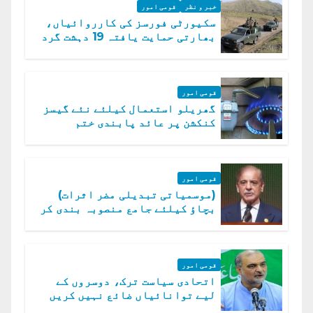
خبر و نظر
قومی امور
سکیورٹی فورسز کی کارروائیاں،
بھارتی حمایت یافتہ 19 دہشت گرد
ہلاک
قومی امور
گھریلو استعمال کیلئے نئے گیسز
کنکشن پر عائد پابندی ختم
قومی امور
(موسمیاتی تبدیلی مضر اثرات)
بچاؤ کیلئے جامع منصوبہ بندی کر
رہے ہیں: وزیراعظم
قومی امور
اتحادی سیاست ترک، دوسروں کے
لیے توانائیاں ضائع نہیں کریں
گے، حافظ نعیم الرحمن