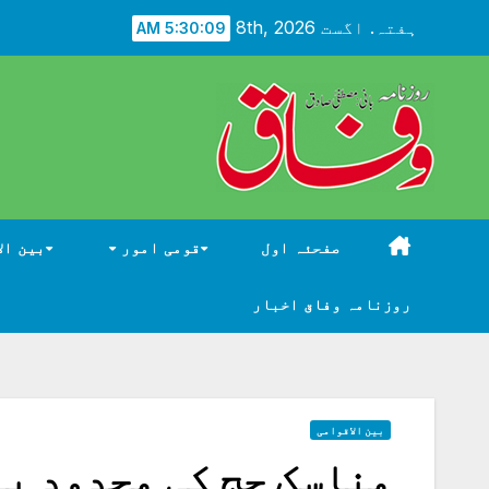
Ski
ہفتہ. اگست 8th, 2026
5:30:10 AM
t
conten
صفحئہ اول
قومی امور
بین ال
روزنامہ وفاق اخبار
بین الاقوامی
مناسک حج کی محدود پ