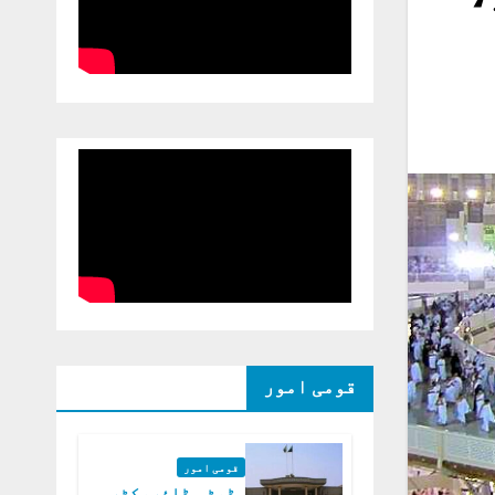
قومی امور
قومی امور
ڈپٹی ڈائریکٹر