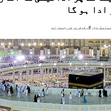
ادا ہو گا
ناسک حج
,
#وقوف عرفہ جمعرات