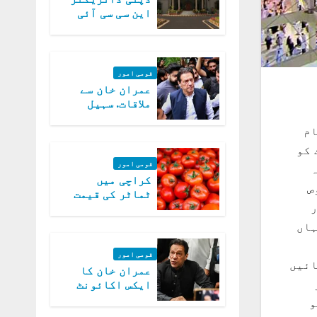
این سی سی آئی
اے کی بازیابی 3
روز کی مہلت
قومی امور
عمران خان سے
ملاقات. سہیل
آفریدی کی
ام
درخواست پر
اعتراضات دور
 کو
قومی امور
ہ
کراچی میں
ص
ٹماٹر کی قیمت
ر
میں 700روپے فی
کلو تک پہنچ گئی
ہاں
قومی امور
ائیں
عمران خان کا
ایکس اکائونٹ
بند کرنے کیلئے
و
وفاقی حکومت