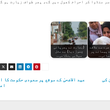
سر منڈوا کر احرام کھول دیں گے، پھر طواف زیارت ہو گ
رے سے علاقے
(بھارت نے پھرپانی
 پیمانے پر
چھوڑ دیا) بے مثل
سانی…
سیلابی ہنگامی…
 کی
عید الاضحیٰ کے موقع پر سعودی حکومت کا ا
اعل