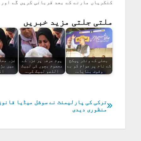
کنکریاں مارنے کے بعد قربانی کریں گے اور 
ملتی جلتی مزید خبریں
بجلی کے ونٹر پیکج
یوم عرفہ پر غزہ کے
غزہ محاص
کے نام پر عوام کو بے
معصوم بچوں کی لبیک
میں بڑے
وقوف بنایا…
اللھم لبیک کی…
ان
ترکی کی پارلیمنٹ نے سوشل میڈیا قانون
پوسٹوں
منظوری دیدی
کی
نیویگیشن