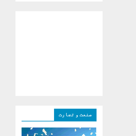
دو ٹوک حمایت پر
اظہار شکریہ)
صنعت و تجارت