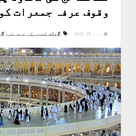
وقوف عرفہ جمعرات کو 
#غلاف کعبہ کی تبدیلی
,
#م
جولائی 29, 2020