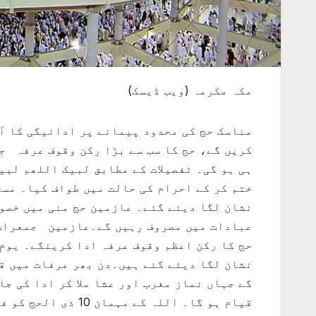
مکہ مکرمہ (ویب ڈیسک)
مناسک حج کی محدود پیمانے پر ادائیگی کا آ
کریں گے، حج کا سب سے بڑا رکن وقوف عرفہ ج
ہی ہو گی۔ تفصیلات کے مطابق لبیک اللھم لبی
ختم کر کے احرام کی حالت میں طواف کیا۔ مس
نشان لگا دیئے گئے۔ عازمین حج منی میں خصو
عبادات میں مصروف رہیں گے۔عازمین جمعرات ک
حج کا رکن اعظم وقوف عرفہ ادا کرینگے۔ یومِ
نشان لگا دیئے گئے ہیں۔دن بھر عرفات میں ق
گے جہاں نماز مغرب اور عشا ملا کر ادا کی ج
قیام ہو گا۔ اللہ کے