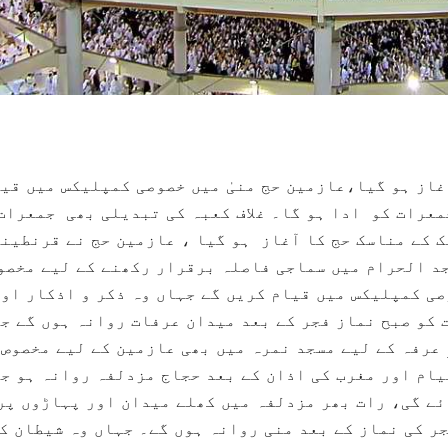
غاز ہو گیا،عازمین حج منیٰ میں خصوصی کمپلیکس میں قی
معرات کو ادا ہو گا۔ غلاف کعبہ کی تبدیلی بھی جمعرات
ک کے مناسک حج کا آغاز ہو گیا ، عازمین حج نے قرنطین
جد الحرام میں سماجی فاصلہ برقرار رکھنے کے لیے مخصو
صی کمپلیکس میں قیام کریں گے جہاں وہ ذکر و اذکار او
و صبح نماز فجر کے بعد میدان عرفات روانہ ہوں گے ج
 عرفہ کے لیے مسجد نمرہ میں بھی عازمین کے لیے مخصوص
یام اور مغرب کی اذان کے بعد حجاج مزدلفہ روانہ ہو ج
ائے گی، رات بھر مزدلفہ میں کھلے میدان اور پہاڑوں پر
 مہمان 10 ذی الحج کو فجر کی نماز کے بعد منی روانہ ہوں گے۔ جہاں وہ شیطان ک