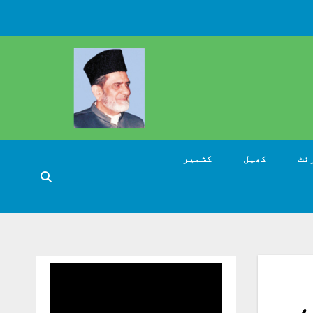
نٹ
کھیل
کشمیر
،