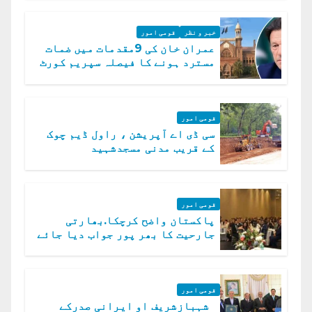
خبر و نظر
قومی امور
عمران خان کی 9مقدمات میں ضمات
مسترد ہونے کا فیصلہ سپریم کورٹ
میں چیلنج
قومی امور
سی ڈی اے آپریشن ، راول ڈیم چوک
کے قریب مدنی مسجدشہید
قومی امور
پاکستان واضح کرچکا.بھارتی
جارحیت کا بھر پور جواب دیا جائے
گا.سید عاصم منیر
قومی امور
شہبازشریف او ایرانی صدرکے