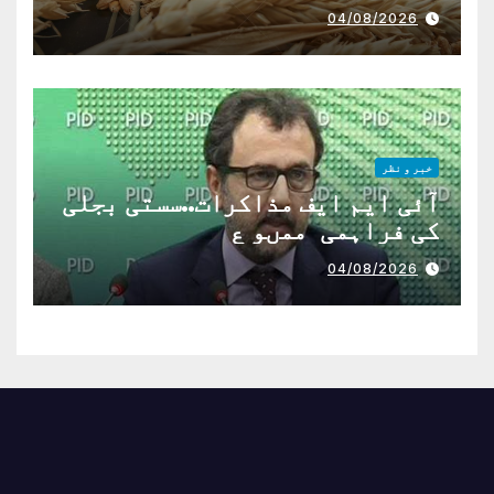
04/08/2026
خبر و نظر
آئی ایم ایف مذاکرات..سستی بجلی
کی فراہمی ممںو ع
04/08/2026