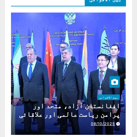
بین الاقوامی
افغانستان آزاد، متحد اور
پرامن ریاست عالمی اور علاقائی
تعاون کے لیے ناگزیر ہے
08/10/2025