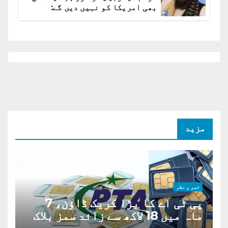
بھی امریکا کو نہیں دیں گے:
افغانستان کا دو ٹوک مؤقف
مزید
خبر و نظر
پی ٹی اے کا بڑا کریک ڈاؤن، 7
ماہ میں 18 لاکھ سے زائد سمز بلاک