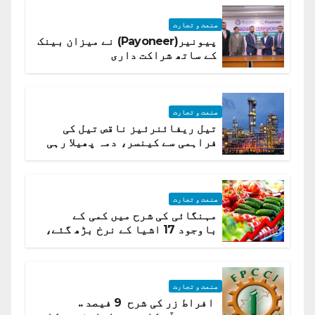
صنعت و تجارت
پیونیر(Payoneer) نے میزان بینک
کے ساتھ شراکت داری
صنعت و تجارت
تیل ریفائنرئیز ناقص تیل کی
فراہمی سے کینسر، دمہ پھیلا رہی
ہیں قائمہ کمیٹی میں انکشاف
صنعت و تجارت
مہنگائی کی شرح میں کمی کے
باوجود 17 اشیا کے نرخ بڑھ گئے،
ادارہ شماریات
صنعت و تجارت
افراط زر کی شرح 9 فیصد ..