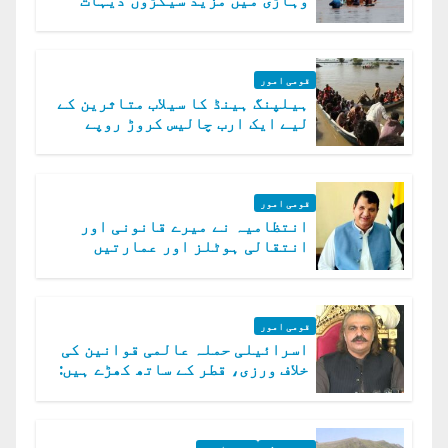
وہاڑی میں مزید سیکڑوں دیہات
ڈوب گئے
قومی امور
ہیلپنگ ہینڈ کا سیلاب متاثرین کے
لیے ایک ارب چالیس کروڑ روپے
امداد کا اعلان
قومی امور
انتظامیہ نے میرے قانونی اور
انتقالی ہوٹلز اور عمارتیں
مسمار کر دیں، ملک صدیق
قومی امور
اسرائیلی حملہ عالمی قوانین کی
خلاف ورزی، قطر کے ساتھ کھڑے ہیں:
دفتر خارجہ