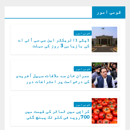
قومی امور
قومی امور
ڈپٹی ڈائریکٹر این سی سی آئی اے
کی بازیابی 3 روز کی مہلت
قومی امور
عمران خان سے ملاقات. سہیل آفریدی
کی درخواست پر اعتراضات دور
قومی امور
کراچی میں ٹماٹر کی قیمت میں
700روپے فی کلو تک پہنچ گئی