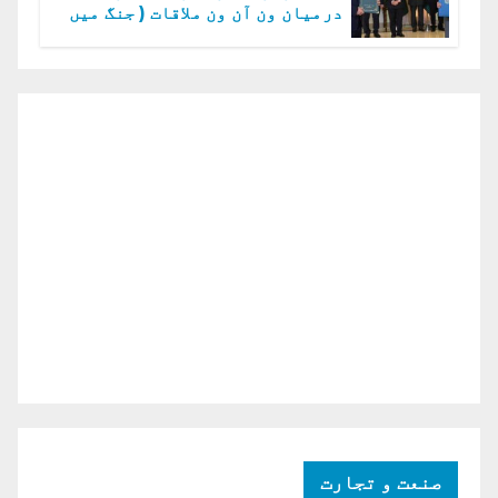
درمیان ون آن ون ملاقات ( جنگ میں
دو ٹوک حمایت پر اظہار شکریہ)
صنعت و تجارت