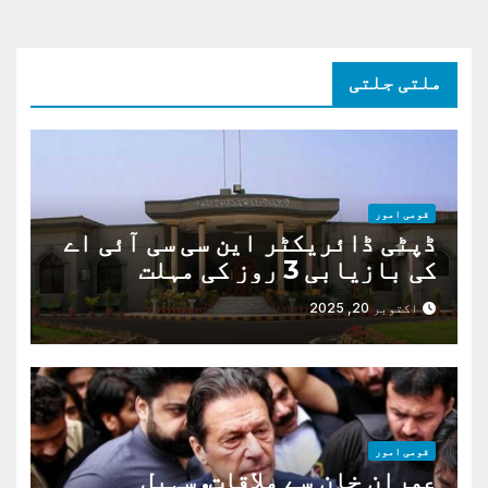
ملتی جلتی
قومی امور
ڈپٹی ڈائریکٹر این سی سی آئی اے
کی بازیابی 3 روز کی مہلت
اکتوبر 20, 2025
قومی امور
عمران خان سے ملاقات. سہیل