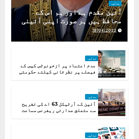
عدلیہ
آئین مقدم ہے اور ہم اس کے
محافظ ہیں ہر صورت اپنی آئینی
ذمہ داری ادا کرینگے ، چیف
18/04/2022
جسٹس پاکستان
عدلیہ
عدم اعتماد پر ازخونوٹس کیس کے
فیصلے پر نظرثانی کیلئے حکومتی
تیار درخواست دائر نہ ہوسکی
عدلیہ
آئین کے آرٹیکل 63 اے کی تشریح
سے متعلق صدارتی ریفرنس سماعت
کیلئے مقرر
عدلیہ