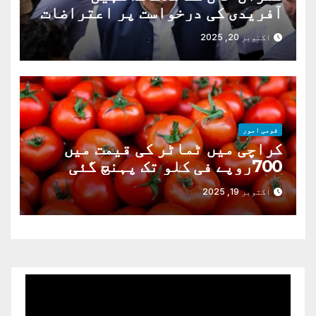
آفریدی کی درخواست پر اعتراضات
دور
اکتوبر 20, 2025
قومی امور
کراچی میں ٹماٹر کی قیمت میں
700روپے فی کلو تک پہنچ گئی
اکتوبر 19, 2025