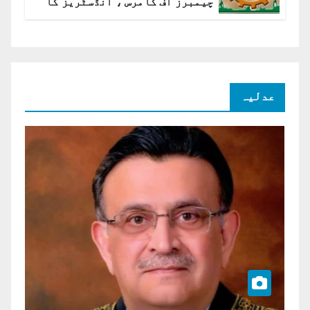
چیمبرز آف کامرس ، انڈسٹریز کا
شرح سود میں کمی کا مطالبہ
عدلیہ