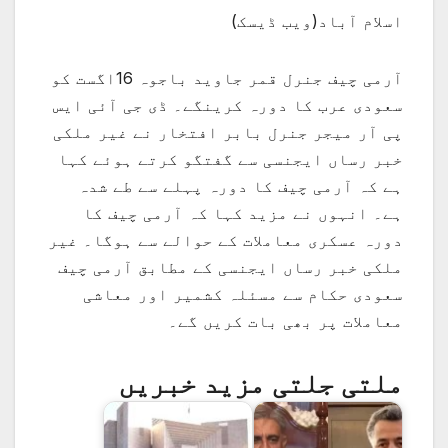
اسلام آباد(ویب ڈیسک)
آرمی چیف جنرل قمر جاوید باجوہ 16اگست کو
سعودی عرب کا دورہ کرینگے۔ ڈی جی آئی ایس
پی آر میجر جنرل بابر افتخار نے غیر ملکی
خبر رساں ایجنسی سے گفتگو کرتے ہوئے کہا
ہے کہ آرمی چیف کا دورہ پہلے سے طے شدہ
ہے۔ انہوں نے مزید کہا کہ آرمی چیف کا
دورہ عسکری معاملات کے حوالے سے ہوگا۔ غیر
ملکی خبر رساں ایجنسی کے مطابق آرمی چیف
سعودی حکام سے مسئلہ کشمیر اور معاشی
معاملات پر بھی بات کریں گے۔
ملتی جلتی مزید خبریں