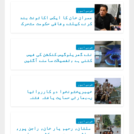
قومی امور
عمران خان کا ایکس اکائونٹ بند
کرنے کیلئے وفاقی حکومت متحرک
قومی امور
نئے گھریلوگیس کنکشن کی فیس
کتنی ہے ،تفصیلات سامنے آگئیں
قومی امور
خیبرپختونخوا دو کارروائیا
ں..بھارتی حمایت یافتہ فتنہ
الخوارج کے 31 دہشت گرد ہلاک
قومی امور
ملتان، رحیم یار خان، راجن پور،