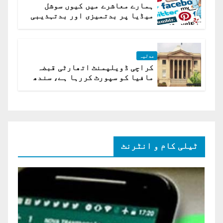
ہمارے معاشرے میں کیوں سوشل
میڈیا پر بدتمیزی اور بدتہذیبی
ہے؟ اسلام آباد ہائیکورٹ
عدلیہ
کراچی ڈویلپمنٹ اتھارٹی قبضہ
مافیا کو سپورٹ کررہا ہے، سندھ
ہائی کورٹ برہم
ٹیلی کام و انٹرنٹ