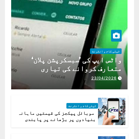
ٹیلی کام و انٹرنٹ
واٹس ایپ کی ’سبسکرپشن پلان‘
متعارف کروانے کی تیاری
23/04/2026
ٹیلی کام و انٹرنٹ
موبائل پیکجز کی قیمتیں ماہانہ
بنیادوں پر بڑھانے پر پابندی