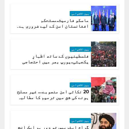
بین الاقوامی
ماسکو فارمیٹ..مستحکم
افغانستان امن کے لیے ضروری ہے۔
(روسی وزیرِ خارجہ )
بین الاقوامی
فلسطینیوں کے ساتھ اظہارِ
یکجہتی..یورپ بھر میں احتجاجی
لہر پھیل گئی
بین الاقوامی
20 نکاتی امن منصوبے…. غیر مسلح
ہونے کی شق میں ترمیم کا مطالبہ
بین الاقوامی
گرام ایئربیس تو دور ہم ایک انچ