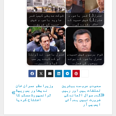
جنرل(ر) قمر باجوہ،
شوکت صدیقی کیس: قمر
جنرل(ر) فیض حمید کے
جاوید باجوہ، فیض
خلاف مقدمے کی…
حمید کو فریق…
‏قوم برسوں فیض حمید،
جنرل باجوہ نے ڈونلڈ
جنرل باجوہ کے بوئے
لو کے کہنے پر سب
بیجوں کی فصل…
کیا، انہیں…
سعودی عرب سے بہترین
وزیراعظم عمران خان
پوسٹوں
تعلقات ہیں اور رہیں
نے پشاور بس ریپڈ
گے، سوال اٹھانے کی
ٹرانسپورٹ سسٹم کا
کی
ضرورت نہیں ہے،آئی
افتتاح کردیا
ایس پی آر
نیویگیشن