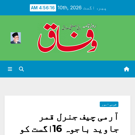
Ski
پیر. اگست 10th, 2026
4:56:18 AM
t
conten
قومی امور
آرمی چیف جنرل قمر
جاوید باجوہ 16اگست کو