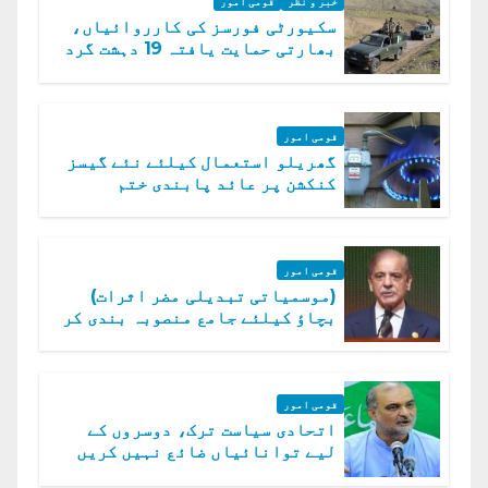
خبر و نظر
قومی امور
سکیورٹی فورسز کی کارروائیاں،
بھارتی حمایت یافتہ 19 دہشت گرد
ہلاک
قومی امور
گھریلو استعمال کیلئے نئے گیسز
کنکشن پر عائد پابندی ختم
قومی امور
(موسمیاتی تبدیلی مضر اثرات)
بچاؤ کیلئے جامع منصوبہ بندی کر
رہے ہیں: وزیراعظم
قومی امور
اتحادی سیاست ترک، دوسروں کے
لیے توانائیاں ضائع نہیں کریں
گے، حافظ نعیم الرحمن