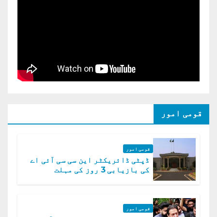
قومی امور
قومی امور
ڈپٹی ڈائریکٹر این سی سی آئی اے
کی بازیابی 3 روز کی مہلت
قومی امور