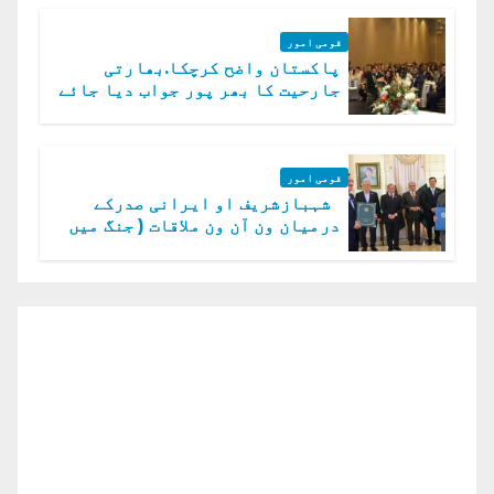
قومی امور
پاکستان واضح کرچکا.بھارتی
جارحیت کا بھر پور جواب دیا جائے
گا.سید عاصم منیر
قومی امور
شہبازشریف او ایرانی صدرکے
درمیان ون آن ون ملاقات ( جنگ میں
دو ٹوک حمایت پر اظہار شکریہ)