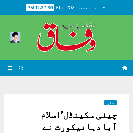
Ski
اتوار. اگست 9th, 2026
12:37:38 PM
t
conten
عدلیہ
چینی سکینڈل’اسلام
آبادہائیکورٹ نے