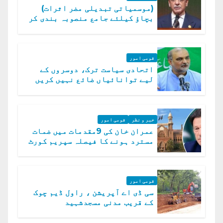
(موسمیاتی تبدیلی مضر اثرات)
بچاؤ کیلئے جامع منصوبہ بندی کر
رہے ہیں: وزیراعظم
قومی امور
اتحادی سیاست ترک، دوسروں کے
لیے توانائیاں ضائع نہیں کریں
گے، حافظ نعیم الرحمن
خبر و نظر
قومی امور
عمران خان کی 9مقدمات میں ضمات
مسترد ہونے کا فیصلہ سپریم کورٹ
میں چیلنج
قومی امور
سی ڈی اے آپریشن ، راول ڈیم چوک
کے قریب مدنی مسجدشہید