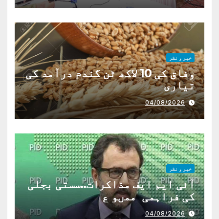
خبر و نظر
وفاق کی 10 لاکھ ٹن گندم درآمد کی
تیاری
04/08/2026
خبر و نظر
آئی ایم ایف مذاکرات..سستی بجلی
کی فراہمی ممںو ع
04/08/2026