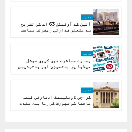
عدلیہ
آئین کے آرٹیکل 63 اے کی تشریح
سے متعلق صدارتی ریفرنس سماعت
کیلئے مقرر
عدلیہ
ہمارے معاشرے میں کیوں سوشل
میڈیا پر بدتمیزی اور بدتہذیبی
ہے؟ اسلام آباد ہائیکورٹ
عدلیہ
کراچی ڈویلپمنٹ اتھارٹی قبضہ
مافیا کو سپورٹ کررہا ہے، سندھ
ہائی کورٹ برہم