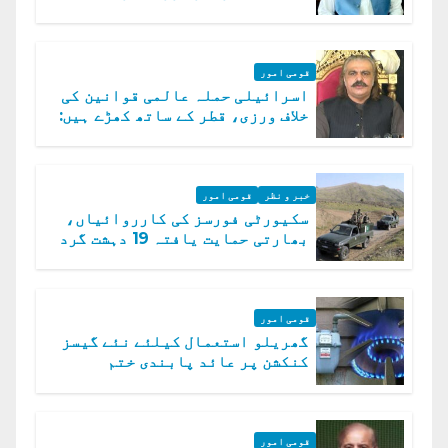
مسمار کر دیں، ملک صدیق
قومی امور
اسرائیلی حملہ عالمی قوانین کی
خلاف ورزی، قطر کے ساتھ کھڑے ہیں:
دفتر خارجہ
خبر و نظر
قومی امور
سکیورٹی فورسز کی کارروائیاں،
بھارتی حمایت یافتہ 19 دہشت گرد
ہلاک
قومی امور
گھریلو استعمال کیلئے نئے گیسز
کنکشن پر عائد پابندی ختم
قومی امور