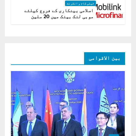
ٹیلی کام و انٹرنٹ
اسلامی بینکاری کے فروغ کیلئے
موبی لنک بینک میں 20 ملین
امریکی ڈالر کی سرمایہ کاری
بین الاقوامی