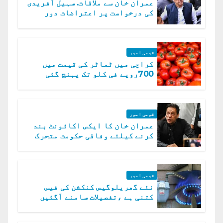
عمران خان سے ملاقات. سہیل آفریدی
کی درخواست پر اعتراضات دور
قومی امور
کراچی میں ٹماٹر کی قیمت میں
700روپے فی کلو تک پہنچ گئی
قومی امور
عمران خان کا ایکس اکائونٹ بند
کرنے کیلئے وفاقی حکومت متحرک
قومی امور
نئے گھریلوگیس کنکشن کی فیس
کتنی ہے ،تفصیلات سامنے آگئیں