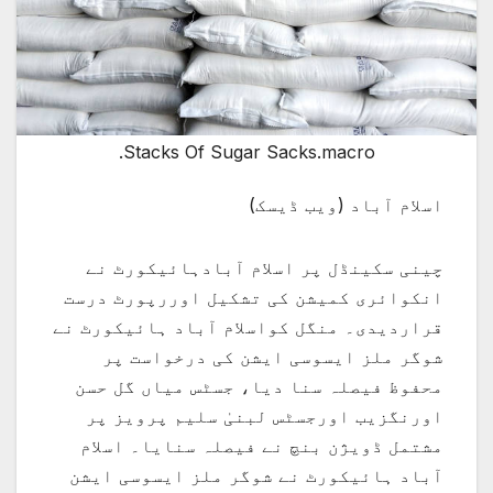
Stacks Of Sugar Sacks.macro.
اسلام آباد (ویب ڈیسک)
چینی سکینڈل پر اسلام آبادہائیکورٹ نے
انکوائری کمیشن کی تشکیل اوررپورٹ درست
قراردیدی۔ منگل کواسلام آباد ہائیکورٹ نے
شوگر ملز ایسوسی ایشن کی درخواست پر
محفوظ فیصلہ سنا دیا، جسٹس میاں گل حسن
اورنگزیب اورجسٹس لبنیٰ سلیم پرویز پر
مشتمل ڈویژن بنچ نے فیصلہ سنایا۔ اسلام
آباد ہائیکورٹ نے شوگر ملز ایسوسی ایشن