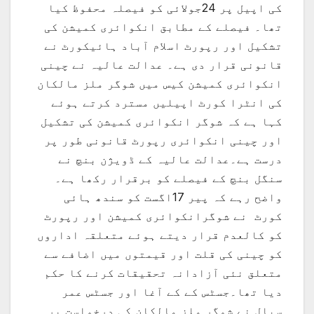
کی اپیل پر 24جولائی کو فیصلہ محفوظ کیا
تھا۔ فیصلے کے مطابق انکوائری کمیشن کی
تشکیل اور رپورٹ اسلام آباد ہائیکورٹ نے
قانونی قرار دی ہے۔ عدالت عالیہ نے چینی
انکوائری کمیشن کیس میں شوگر ملز مالکان
کی انٹرا کورٹ اپیلیں مسترد کرتے ہوئے
کہا ہے کہ شوگر انکوائری کمیشن کی تشکیل
اور چینی انکوائری رپورٹ قانونی طور پر
درست ہے۔عدالت عالیہ کے ڈویژن بنچ نے
سنگل بنچ کے فیصلے کو برقرار رکھا ہے۔
واضح رہے کہ پیر 17اگست کو سندھ ہائی
کورٹ نے شوگرانکوائری کمیشن اور رپورٹ
کو کالعدم قرار دیتے ہوئے متعلقہ اداروں
کو چینی کی قلت اور قیمتوں میں اضافے سے
متعلق نئی آزادانہ تحقیقات کرنے کا حکم
دیا تھا۔جسٹس کے کے آغا اور جسٹس عمر
سیال نے شوگر ملز مالکان کی درخواست پر