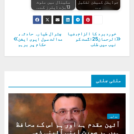
جوڈیشل کمیشن تشکیل
سکینڈل میں ملوث
،…
13بڑے ڈیلرز کے…
خوردبرد کا الزام،ضیا
چترال طیارہ حادثہ،
پوسٹوں
الرحمان25اگست کو
عدالت سول ایوی ایشن
نیب میں طلب
حکام پر برہم
کی
نیویگیشن
ملتی جلتی
عدلیہ
آئین مقدم ہے اور ہم اس کے محافظ
ہیں ہر صورت اپنی آئینی ذمہ