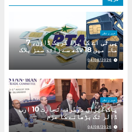
خبر و نظر
پی ٹی اے کا بڑا کریک ڈاؤن، 7
ماہ میں 18 لاکھ سے زائد سمز بلاک
04/08/2026
خبر و نظر
پاک ایران دوطرفہ تجارت 10 ارب
ڈالر تک بڑھانے کا عزم
04/08/2026