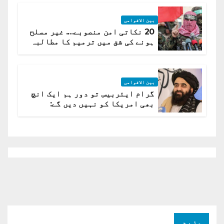
بین الاقوامی
20 نکاتی امن منصوبے…. غیر مسلح
ہونے کی شق میں ترمیم کا مطالبہ
بین الاقوامی
گرام ایئربیس تو دور ہم ایک انچ
بھی امریکا کو نہیں دیں گے:
افغانستان کا دو ٹوک مؤقف
مزید