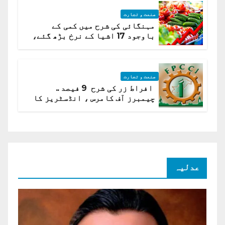
صنعت و تجارت
مہنگائی کی شرح میں کمی کے
باوجود 17 اشیا کے نرخ بڑھ گئے،
ادارہ شماریات
صنعت و تجارت
افراط زر کی شرح 9 فیصد ..
چیمبرز آف کامرس ، انڈسٹریز کا
شرح سود میں کمی کا مطالبہ
عدلیہ