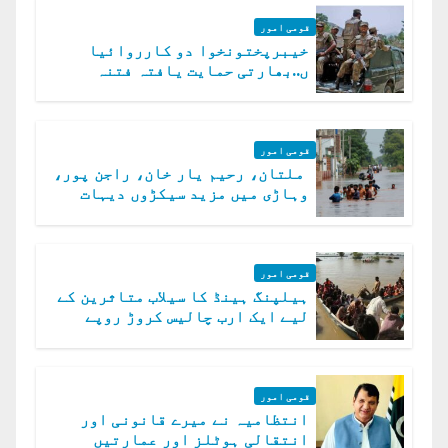
قومی امور
خیبرپختونخوا دو کارروائیا
ں..بھارتی حمایت یافتہ فتنہ
الخوارج کے 31 دہشت گرد ہلاک
قومی امور
ملتان، رحیم یار خان، راجن پور،
وہاڑی میں مزید سیکڑوں دیہات
ڈوب گئے
قومی امور
ہیلپنگ ہینڈ کا سیلاب متاثرین کے
لیے ایک ارب چالیس کروڑ روپے
امداد کا اعلان
قومی امور
انتظامیہ نے میرے قانونی اور
انتقالی ہوٹلز اور عمارتیں