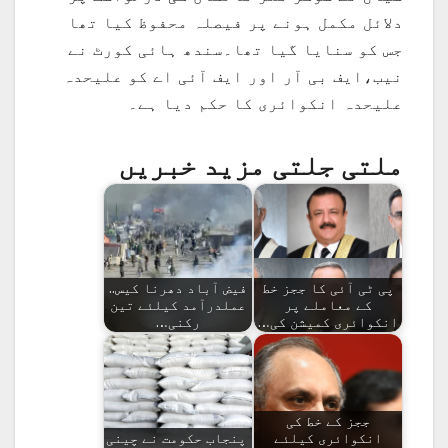
دلائل مکمل ہونے پر فیصلہ محفوظ کیا تھا
جس کو سنایا گیا تھا۔سندھ ہائی کورٹ نے
نیب،ایف بی آر اور ایف آئی اے کو علیحدہ
علیحدہ انکوائری کا حکم دیا ہے۔
ملتی جلتی مزید خبریں
پی ٹی آئی کا ججز خط
فیض آباد دھرنا کیس..
کے معاملے پر
عملدرآمد کیلئے تین
انکوائری کمیشن کی…
رکنی…
ججز کے خط کی
انکوائری کیلئے
پنجاب حکومت نے چینی