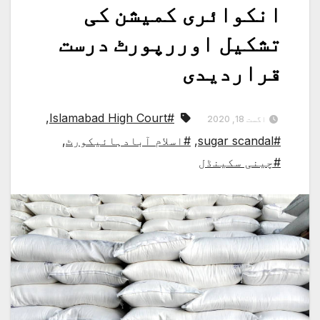
انکوائری کمیشن کی
تشکیل اوررپورٹ درست
قراردیدی
,
#Islamabad High Court
اگست 18, 2020
#sugar scandal
,
#اسلام آبادہائیکورٹ
,
#چینی سکینڈل