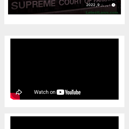
کیلئے مقرر
اپریل 9, 2022