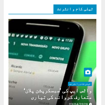
ٹیلی کام و انٹرنٹ
ٹیلی کام و انٹرنٹ
واٹس ایپ کی ’سبسکرپشن پلان‘
متعارف کروانے کی تیاری
23/04/2026