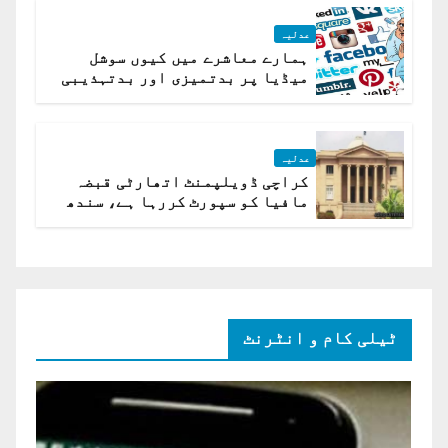
عدلیہ
ہمارے معاشرے میں کیوں سوشل
میڈیا پر بدتمیزی اور بدتہذیبی
ہے؟ اسلام آباد ہائیکورٹ
عدلیہ
کراچی ڈویلپمنٹ اتھارٹی قبضہ
مافیا کو سپورٹ کررہا ہے، سندھ
ہائی کورٹ برہم
ٹیلی کام و انٹرنٹ