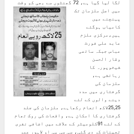
لگا لیا گیا ہے، 72 گھنٹوں سے بھی
کم وقت
میں اصل ملزمان تک
پہنچنے میں
کامیاب ہوگئے
ہیں،مرکزی ملزم
عابد علی فورٹ
عباس جبکہ ساتھی
وقار الحسن
شیخوپورہ کا
رہائشی ہے،
ملزمان کی
گرفتاری میں مدد
دینے والوں کے لئے
25,25لاکھ انعام رکھاہے، ملزمان کی جلد
گرفتاری کا امکان ہے، واقعات کی روک تھام
کے لئے 91کلومیٹر کے علاقے میں اضافی نفری
تعینات کر دی گئی، سی سی پی او لاہور عمر