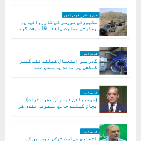
خبر و نظر
قومی امور
سکیورٹی فورسز کی کارروائیاں،
بھارتی حمایت یافتہ 19 دہشت گرد
ہلاک
قومی امور
گھریلو استعمال کیلئے نئے گیسز
کنکشن پر عائد پابندی ختم
قومی امور
(موسمیاتی تبدیلی مضر اثرات)
بچاؤ کیلئے جامع منصوبہ بندی کر
رہے ہیں: وزیراعظم
قومی امور
اتحادی سیاست ترک، دوسروں کے