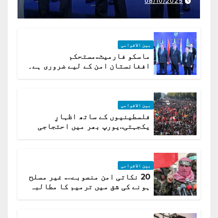
08/10/2025
بین الاقوامی
ماسکو فارمیٹ..مستحکم
افغانستان امن کے لیے ضروری ہے۔
(روسی وزیرِ خارجہ )
بین الاقوامی
فلسطینیوں کے ساتھ اظہارِ
یکجہتی..یورپ بھر میں احتجاجی
لہر پھیل گئی
بین الاقوامی
20 نکاتی امن منصوبے…. غیر مسلح
ہونے کی شق میں ترمیم کا مطالبہ