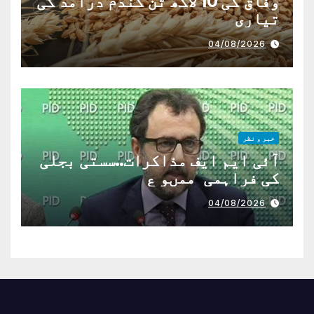
وفاق کی 10 لاکھ ٹن گندم درآمد کی
تیاری
04/08/2026
خبر و نظر
آئی ایم ایف مذاکرات..سستی بجلی
کی فراہمی ممںو ع
04/08/2026