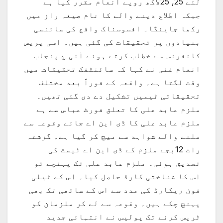
لئے 25, 25لاکھ روپے انعام مقرر کیا ہے
جبکہ اطلاع دینے والے کا نام صیغہ راز میں
رکھا جایئگا۔ افسوسناک واقع کی سائنسی
بنیادوں پر تحقیقات کی گئی ہیں۔ اسی پریس
کانفرنس سے خطاب کرتے ہوئے آئی ج پنجاب
انعام غنی نے کہا کہ سائنٹفک تحقیقات میں
وقت لگتا ہے۔ واقعہ کے فوراً بعد مختلف
تحقیقاتی ٹیمیں تشکیل دے دی گئی تھیں۔
ملزم عابد علی کا تعلق فورٹ عباس سے ہے
ملزم عابد علی کا ڈی این اے جائے وقوعہ سے
ملنے والے شواہد سے میچ کر گیا ہے۔ گزشتہ
رات 12بجے ملزم کے ڈی این اے ٹیسٹ کی
تصدیق ہوئی۔ ملزم عابد علی تک پہنچے تو
اس کا شناختی کارڈ حاصل کیا۔ اس کے ٹیلی
فون ریکارڈ کی مدد سے اس کے ساتھی تک بھی
پہنچ چکے ہیں۔ وقوعہ سے لے کر ملزمان کو
ٹریس کرنے تک پولیس نے انتہائی جدید