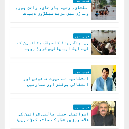
قومی امور
ملتان، رحیم یار خان، راجن پور،
وہاڑی میں مزید سیکڑوں دیہات
ڈوب گئے
قومی امور
ہیلپنگ ہینڈ کا سیلاب متاثرین کے
لیے ایک ارب چالیس کروڑ روپے
امداد کا اعلان
قومی امور
انتظامیہ نے میرے قانونی اور
انتقالی ہوٹلز اور عمارتیں
مسمار کر دیں، ملک صدیق
قومی امور
اسرائیلی حملہ عالمی قوانین کی
خلاف ورزی، قطر کے ساتھ کھڑے ہیں:
دفتر خارجہ