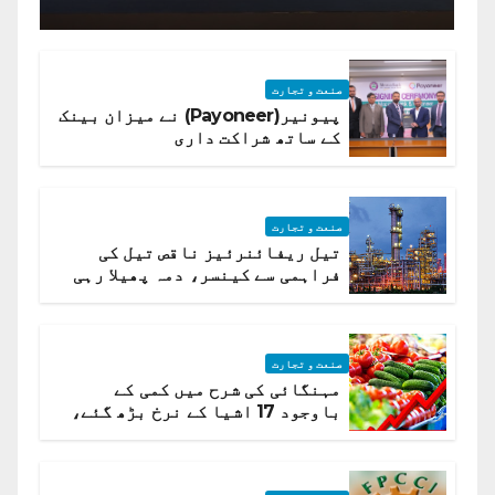
صنعت و تجارت
پیونیر(Payoneer) نے میزان بینک
کے ساتھ شراکت داری
صنعت و تجارت
تیل ریفائنرئیز ناقص تیل کی
فراہمی سے کینسر، دمہ پھیلا رہی
ہیں قائمہ کمیٹی میں انکشاف
صنعت و تجارت
مہنگائی کی شرح میں کمی کے
باوجود 17 اشیا کے نرخ بڑھ گئے،
ادارہ شماریات