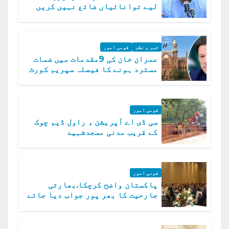
لیے توانائیاں ضائع نہیں کریں
گے، حافظ نعیم الرحمن
خبر و نظر
قومی امور
عمران خان کی 9مقدمات میں ضمات
مسترد ہونے کا فیصلہ سپریم کورٹ
میں چیلنج
قومی امور
سی ڈی اے آپریشن ، راول ڈیم چوک
کے قریب مدنی مسجدشہید
قومی امور
پاکستان واضح کرچکا.بھارتی
جارحیت کا بھر پور جواب دیا جائے
گا.سید عاصم منیر