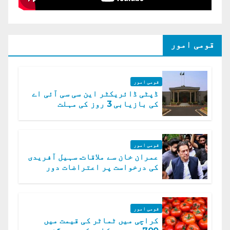
قومی امور
قومی امور
ڈپٹی ڈائریکٹر این سی سی آئی اے
کی بازیابی 3 روز کی مہلت
قومی امور
عمران خان سے ملاقات. سہیل آفریدی
کی درخواست پر اعتراضات دور
قومی امور
کراچی میں ٹماٹر کی قیمت میں