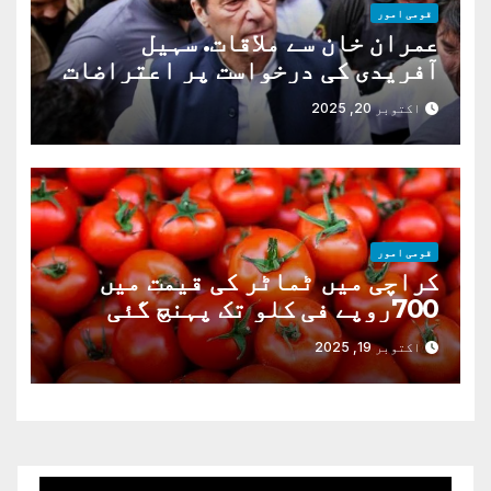
قومی امور
عمران خان سے ملاقات. سہیل
آفریدی کی درخواست پر اعتراضات
دور
اکتوبر 20, 2025
قومی امور
کراچی میں ٹماٹر کی قیمت میں
700روپے فی کلو تک پہنچ گئی
اکتوبر 19, 2025