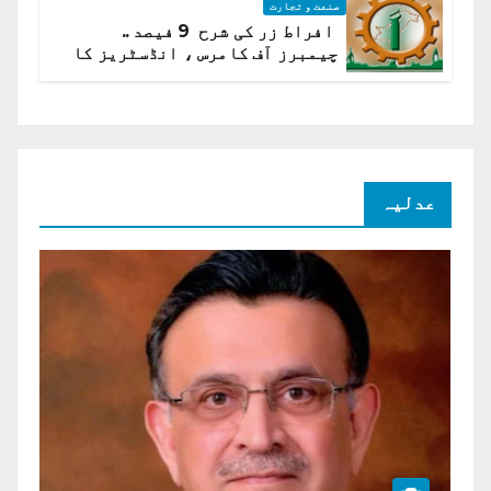
صنعت و تجارت
افراط زر کی شرح 9 فیصد ..
چیمبرز آف کامرس ، انڈسٹریز کا
شرح سود میں کمی کا مطالبہ
عدلیہ