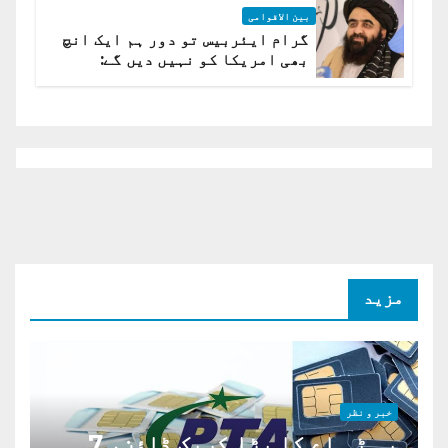
بین الاقوامی
گرام ایئربیس تو دور ہم ایک انچ
بھی امریکا کو نہیں دیں گے:
افغانستان کا دو ٹوک مؤقف
مزید
خبر و نظر
پی ٹی اے کا بڑا کریک ڈاؤن، 7