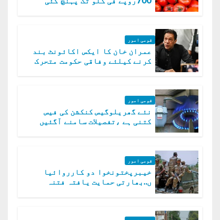
700روپے فی کلو تک پہنچ گئی
قومی امور
عمران خان کا ایکس اکائونٹ بند
کرنے کیلئے وفاقی حکومت متحرک
قومی امور
نئے گھریلوگیس کنکشن کی فیس
کتنی ہے ،تفصیلات سامنے آگئیں
قومی امور
خیبرپختونخوا دو کارروائیا
ں..بھارتی حمایت یافتہ فتنہ
الخوارج کے 31 دہشت گرد ہلاک