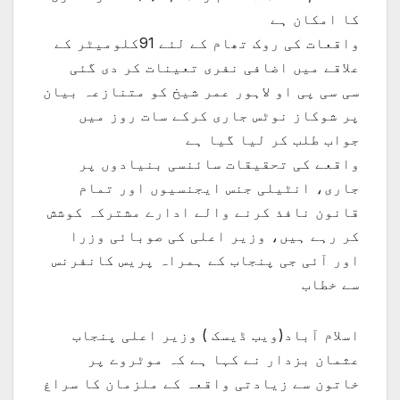
کا امکان ہے
واقعات کی روک تھام کے لئے 91کلومیٹر کے
علاقے میں اضافی نفری تعینات کر دی گئی
سی سی پی او لاہور عمر شیخ کو متنازعہ بیان
پر شوکاز نوٹس جاری کرکے سات روز میں
جواب طلب کر لیا گیا ہے
واقعے کی تحقیقات سائنسی بنیادوں پر
جاری، انٹیلی جنس ایجنسیوں اور تمام
قانون نافذ کرنے والے ادارے مشترکہ کوشش
کر رہے ہیں، وزیر اعلی کی صوبائی وزرا
اور آئی جی پنجاب کے ہمراہ پریس کانفرنس
سے خطاب
اسلام آباد(ویب ڈیسک ) وزیر اعلی پنجاب
عثمان بزدار نے کہا ہے کہ موٹروے پر
خاتون سے زیادتی واقعہ کے ملزمان کا سراغ