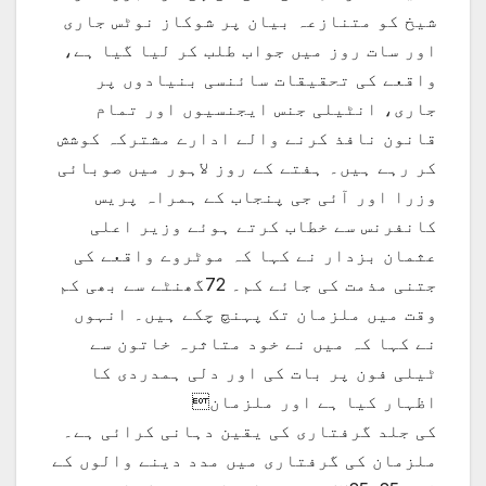
شیخ کو متنازعہ بیان پر شوکاز نوٹس جاری
اور سات روز میں جواب طلب کر لیا گیا ہے،
واقعے کی تحقیقات سائنسی بنیادوں پر
جاری، انٹیلی جنس ایجنسیوں اور تمام
قانون نافذ کرنے والے ادارے مشترکہ کوشش
کر رہے ہیں۔ ہفتے کے روز لاہور میں صوبائی
وزرا اور آئی جی پنجاب کے ہمراہ پریس
کانفرنس سے خطاب کرتے ہوئے وزیر اعلی
عثمان بزدار نے کہا کہ موٹروے واقعے کی
جتنی مذمت کی جائے کم۔ 72گھنٹے سے بھی کم
وقت میں ملزمان تک پہنچ چکے ہیں۔ انہوں
نے کہا کہ میں نے خود متاثرہ خاتون سے
ٹیلی فون پر بات کی اور دلی ہمدردی کا
اظہار کیا ہے اور ملزمان
کی جلد گرفتاری کی یقین دہانی کرائی ہے۔
ملزمان کی گرفتاری میں مدد دینے والوں کے