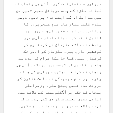
طریقوں سے تحقیقات کیں۔ آئی جی پنجاب نے
کہا کہ ملزم کے پاس موبائل سمیں تھیں جن
میں سے ایک اس کے اپنے نام پر تھی۔ دوسرا
ملزم قلعہ ستار شاہ ضلع شیخوپورہ کا
رہائشی ہے۔ تمام خفیہ ایجنسیوں اور
قانون نافذ کرنے والے ادارے آپس میں
رابطے کے ساتھ ملزمان کی گرفتاری کی
کوششیں جاری ہیں۔ ملزمان کو ابھی تک
گرفتار نہیں کیا جا سکا عوام کی مدد سے
جلد وہ قانون کی گرفت میں ہونگے۔ آئی جی
پنجاب نے کہا کہ موٹروے پولیس کی جائے
وقوعہ پر عدم موجودگی کے باعث خاتون کو
بروقت مدد نہیں پہنچ سکی۔ وزیراعلیٰ
پنجاب کے حکم پر 91کلومیٹر کے علاقے میں
اضافی نفری تعینات کر دی گئی ہے۔ تاکہ
ایسے واقعات دوبارہ رونما نہ ہو سکیں۔
وزیراعلیٰ پنجاب عثمان بزدار نے کہا کہ سی