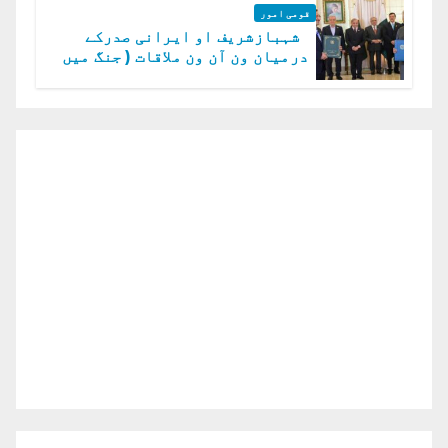
قومی امور
شہبازشریف او ایرانی صدرکے
درمیان ون آن ون ملاقات ( جنگ میں
دو ٹوک حمایت پر اظہار شکریہ)