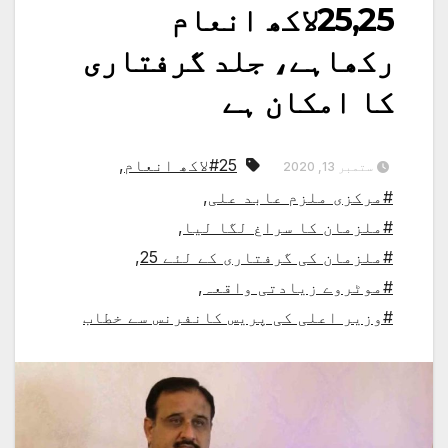
25,25لاکھ انعام
رکھاہے، جلد گرفتاری
کا امکان ہے
#25لاکھ انعام
,
ستمبر 13, 2020
#مرکزی ملزم عابد علی
,
#ملزمان کا سراغ لگا لیا
,
#ملزمان کی گرفتاری کے لئے 25
,
#موٹروے زیادتی واقعہ
,
#وزیر اعلی کی پریس کانفرنس سے خطاب