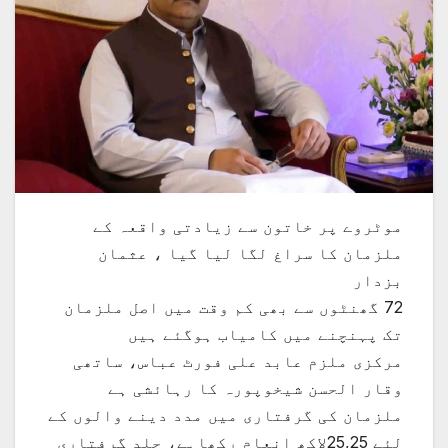
موٹروے پر خاتون سے زیادتی واقعہ کے
ملزمان کا سراغ لگا لیا گیا ، عثمان
بزدار
72 گھنٹوں سے بھی کم وقت میں اصل ملزمان
تک پہنچنے میں کامیاب ہوگئے ہیں
مرکزی ملزم عابد علی فورٹ عباس، ساتھی
وقار الحسن شیخوپورہ کا رہائشی ہے
ملزمان کی گرفتاری میں مدد دینے والوں کے
لئے 25,25لاکھ انعام رکھاہے، جلد گرفتاری