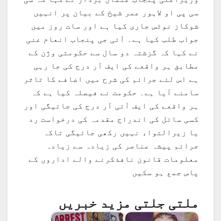
سی پی او لاہور عمر شیخ کے بیان پر انہیں
شوکاز نوٹس جاری کیا ہے اور سات روز میں
جواب طلب کیا ہے۔ آئی جی پنجاب انعام غنی
نے کہا کہ گزشتہ دو سال سے حکومتی وژن کے
مطابق ہر واقعے کی ایف آر درج کی جا رہی
ہے اس لئے جرائم کی شرح میں اضافے کا تاثر
سامنے آیا ہے۔ حکومت نے فیصلہ کیا ہے کہ
ہر واقعے کی ایف آئی آر درج کی جائیگی اور
کسی سائل کی اندراج مقدمہ کی درخواست رد
یا زیرالتواء نہیں رکھی جائیگی تاکہ
جرائم پیشہ عناصر کی زیادہ سے زیادہ
معلومات قانون نافذکرنے والے اداروں کے
پاس جمع ہو سکیں
ملتی جلتی مزید خبریں