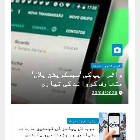
ٹیلی کام و انٹرنٹ
واٹس ایپ کی ’سبسکرپشن پلان‘
متعارف کروانے کی تیاری
23/04/2026
ٹیلی کام و انٹرنٹ
موبائل پیکجز کی قیمتیں ماہانہ
بنیادوں پر بڑھانے پر پابندی