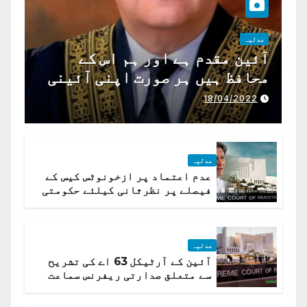
عدلیہ
آئین مقدم ہے اور ہم اس کے
محافظ ہیں ہر صورت اپنی آئینی
ذمہ داری ادا کرینگے ، چیف
18/04/2022
جسٹس پاکستان
عدلیہ
عدم اعتماد پر ازخونوٹس کیس کے
فیصلے پر نظرثانی کیلئے حکومتی
تیار درخواست دائر نہ ہوسکی
عدلیہ
آئین کے آرٹیکل 63 اے کی تشریح
سے متعلق صدارتی ریفرنس سماعت
کیلئے مقرر