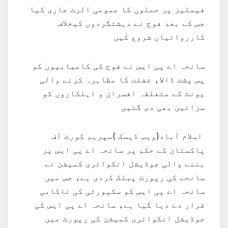
فیملیز پر حملوں کا عمومی الرٹ جاری کیا
جس کے بعد فوج نے دہشتگردوں کیخلاف
کارروائیاں شروع کیں
سانحہ اے پی ایس نے فوج کی کامیابیوں کو
پس پشت ڈالا، غفلت کا مظاہرہ کرنے والی
یونٹ کے متعلقہ افسران و اہلکاروں کو
سزائیں بھی دی گئیں
اسلام آباد(ویب ڈیسک )سپریم کورٹ آف
پاکستان کے حکم پر سانحہ اے پی ایس پر
بننے والی جوڈیشل انکوائری کمیشن نے
سانحے کی رپورٹ پبلک کردی ہے، جس میں
سانحہ اے پی ایس کو سکیورٹی کی ناکامی
قرار دے دیا گیا ہے، سانحہ اے پی ایس کی
جوڈیشل انکوائری کمیشن کی رپورٹ میں