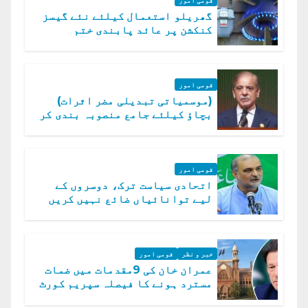
گھریلو استعمال کیلئے نئے گیسز
کنکشن پر عائد پابندی ختم
قومی امور
(موسمیاتی تبدیلی مضر اثرات)
بچاؤ کیلئے جامع منصوبہ بندی کر
رہے ہیں: وزیراعظم
قومی امور
اتحادی سیاست ترک، دوسروں کے
لیے توانائیاں ضائع نہیں کریں
گے، حافظ نعیم الرحمن
خبر و نظر
قومی امور
عمران خان کی 9مقدمات میں ضمات
مسترد ہونے کا فیصلہ سپریم کورٹ
میں چیلنج