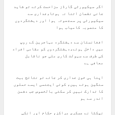
اگر سیکیورٹی گارڈز مزاحمت کرتے تو شاید
جانی نقصان اتنا نہ ہوتا،غداری سے
سیکیورٹی پر سمجھوتہ ہوا اور دہشتگردوں
کا منصوبہ کامیاب ہوا
افغانستان سے دہشتگرد مہاجرین کے روپ
میں داخل ہوئے،دہشتگردوں کو مقامی افراد
کی طرف سے سہولت کاری ملی جو ناقابل
معافی ہے
اپنا ہی خون غداری کر جائے تو نتائج بہت
سنگین ہوتے ہیں، کوئی ایجنسی ایسے حملوں
کا تدارک نہیں کر سکتی بالخصوص جب دشمن
اندر سے ہو
نیکٹا نے عسکری مراکز، حکام اور انکی