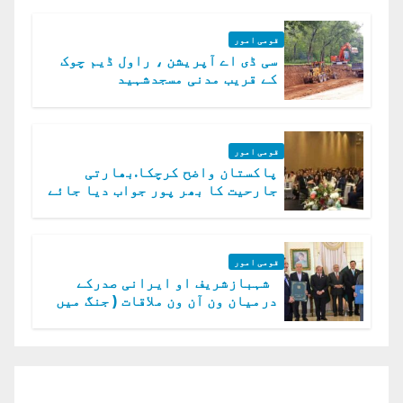
قومی امور
سی ڈی اے آپریشن ، راول ڈیم چوک
کے قریب مدنی مسجدشہید
قومی امور
پاکستان واضح کرچکا.بھارتی
جارحیت کا بھر پور جواب دیا جائے
گا.سید عاصم منیر
قومی امور
شہبازشریف او ایرانی صدرکے
درمیان ون آن ون ملاقات ( جنگ میں
دو ٹوک حمایت پر اظہار شکریہ)