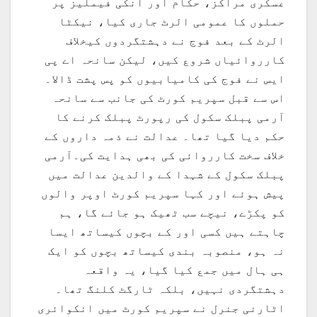
عسکری مراکز، حکام اور انکی فیملیز پر
حملوں کا عمومی الرٹ جاری کیا، نیکٹا
الرٹ کے بعد فوج نے دہشتگردوں کیخلاف
کارروائیاں شروع کیں، لیکن سانحہ اے پی
ایس نے فوج کی کامیابیوں کو پس پشت ڈالا۔
اس سے قبل سپریم کورٹ کی جانب سے سانحہ
آرمی پبلک سکول کی رپورٹ پبلک کرنے کا
حکم دیا گیا تھا۔ عدالت نے ذمہ داروں کے
خلاف سخت کارروائی کی بھی ہدایت کی۔آرمی
پبلک سکول کے شہدا کے والدین عدالت میں
پیش ہوئے اور کہا سپریم کورٹ اوپر والوں
کو پکڑے، نیچے سب ٹھیک ہو جائے گا، ہم
چاہتے ہیں کسی اور کے بچوں کیساتھ ایسا
نہ ہو، منصوبہ بندی کیساتھ بچوں کو ایک
ہی ہال میں جمع کیا گیا، یہ واقعہ
دہشتگردی نہیں، بلکہ ٹارگٹ کلنگ تھا۔
اٹارنی جنرل نے سپریم کورٹ میں انکوائری