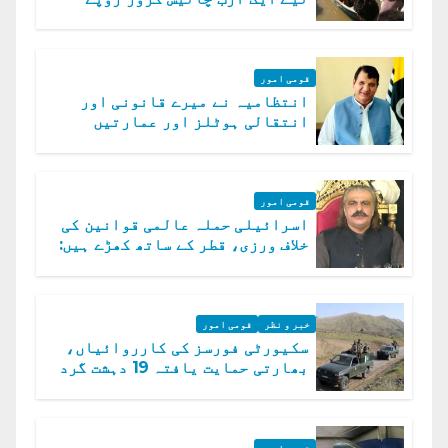
امداد کا اعلان
قومی امور
انتظامیہ نے میرے قانونی اور
انتقالی ہوٹلز اور عمارتیں
مسمار کر دیں، ملک صدیق
قومی امور
اسرائیلی حملہ عالمی قوانین کی
خلاف ورزی، قطر کے ساتھ کھڑے ہیں:
دفتر خارجہ
خبر و نظر
قومی امور
سکیورٹی فورسز کی کارروائیاں،
بھارتی حمایت یافتہ 19 دہشت گرد
ہلاک
قومی امور