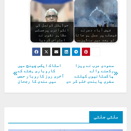
جوڈیشل کونسل کی
فیض آباد دھرنے
انکوائری پرجسٹس
فیصلے پر عمل ہو جاتا
مظاہر نقوی نے
تو بعد میں سنگین…
اعتراض کردیا
سعودی عرب نے ویزا
اسٹاک ایکس چینج میں
پوسٹوں
رکھنے والے
کاروباری ہفتے کے
پاکستانیوں کیلئے
آخری روز کاروبار حصص
کی
سفری پابندی ختم کر دی
میں مندی کا رجحان
نیویگیشن
ملتی جلتی