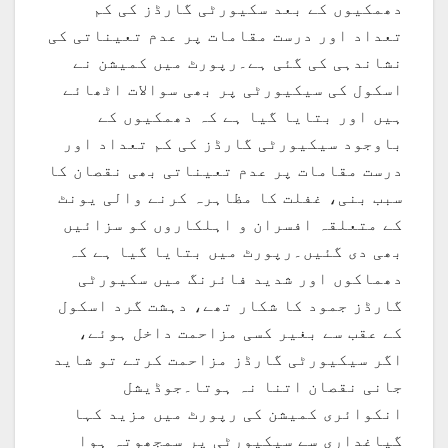
دھمکیوں کے بعد سکیورٹی گارڈز کی کم
تعداد اور درست مقامات پر عدم تعیناتی کی
نشاندہی کی گئی ہے۔رپورٹ میں کمیشن نے
اسکول کی سیکیورٹی پر بھی سوالات اٹھائے
ہیں اور بتایا گیا ہے کہ دھمکیوں کے
باوجود سیکیورٹی گارڈز کی کم تعداد اور
درست مقامات پر عدم تعیناتی بھی نقصان کا
سبب بنی، غفلت کا مظاہرہ کرنے والی یونٹ
کے متعلقہ افسران و اہلکاروں کو سزائیں
بھی دی گئیں۔رپورٹ میں بتایا گیا ہے کہ
دھماکوں اور شدید فائرنگ میں سکیورٹی
گارڈز جمود کا شکار تھے، دہشت گرد اسکول
کے عقب سے بغیر کسی مزاحمت داخل ہوئے،
اگر سیکیورٹی گارڈز مزاحمت کرتے تو شاید
جانی نقصان اتنا نہ ہوتا۔جوڈیشل
انکوائری کمیشن کی رپورٹ میں مزید کہا
گیاغداری سے سیکیورٹی پر سمجھوتہ ہوا