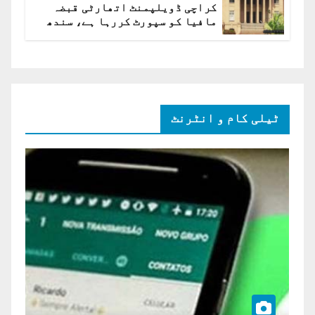
کراچی ڈویلپمنٹ اتھارٹی قبضہ
مافیا کو سپورٹ کررہا ہے، سندھ
ہائی کورٹ برہم
ٹیلی کام و انٹرنٹ