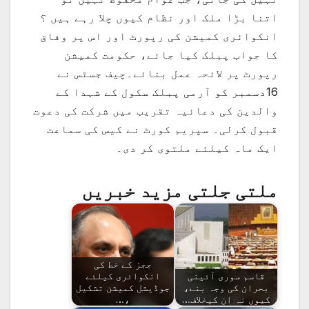
اتنا بڑا ملک اور نظام کیوں چلا رہے ہیں ؟
انکوائری کمیشن کی رپورٹ اور اس پر وفاق
کا جواب پبلک کیا جائے، حکومت کمیشن
رپورٹ پر لائحہ عمل بنائے۔چیف جسٹس نے
16دسمبر کو آرمی پبلک سکول کے شہدا کے
والدین کی دعائیہ تقریب میں شرکت کی دعوت
قبول کرلی۔ سپریم کورٹ نے کیس کی سماعت
ایک ماہ کیلئے ملتوی کر دی۔
ملتی جلتی مزید خبریں
ججز کے خط کی
قاسم سوری آئینی
انکوائری کیلئے
بحران کی وجہ بنے،
جوڈیشل کمیشن تشکیل
کیوں نہ ان کیخلاف…
،…