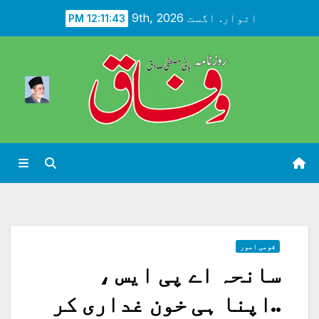
Ski
اتوار. اگست 9th, 2026
12:11:45 PM
t
conten
قومی امور
سانحہ اے پی ایس ،
..اپنا ہی خون غداری کر