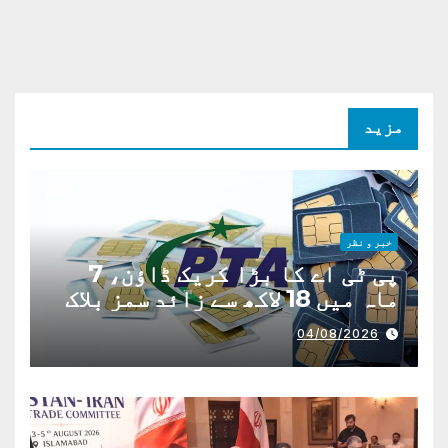
مزید
خبر و نظر
پی ٹی اے کا بڑا کریک ڈاؤن، 7
ماہ میں 18 لاکھ سے زائد سمز بلاک
04/08/2026