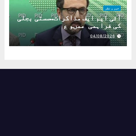
خبر و نظر
آئی ایم ایف مذاکرات..سستی بجلی
کی فراہمی ممںو ع
04/08/2026