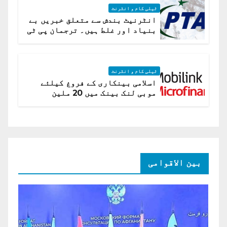
ٹیلی کام و انٹرنٹ
انٹرنیٹ بندش سے متعلق خبریں بے
بنیاد اور غلط ہیں۔ ترجمان پی ٹی
اے
ٹیلی کام و انٹرنٹ
اسلامی بینکاری کے فروغ کیلئے
موبی لنک بینک میں 20 ملین
امریکی ڈالر کی سرمایہ کاری
بین الاقوامی