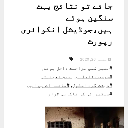
جائے تو نتائج بہت
سنگین ہوتے
ہیں،جوڈیشل انکوائری
رپورٹ
ستمبر 26, 2020
#بغیر کسی مزاحمت داخل ہوئے
,
#درست مقامات پر عدم تعیناتی
,
#دہشت گرد اسکول
,
#سانحہ اے پی ایس
,
#سیکیورٹی کی ناکامی قرار