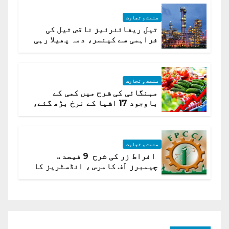
صنعت و تجارت
تیل ریفائنرئیز ناقص تیل کی
فراہمی سے کینسر، دمہ پھیلا رہی
ہیں قائمہ کمیٹی میں انکشاف
صنعت و تجارت
مہنگائی کی شرح میں کمی کے
باوجود 17 اشیا کے نرخ بڑھ گئے،
ادارہ شماریات
صنعت و تجارت
افراط زر کی شرح 9 فیصد ..
چیمبرز آف کامرس ، انڈسٹریز کا
شرح سود میں کمی کا مطالبہ