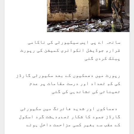
سانحہ اے پی ایس سیکیورٹی کی ناکامی
قرار، جوڈیشل انکوائری کمیشن کی رپورٹ
پبلک کردی گئی
رپورٹ میں دھمکیوں کے بعد سکیورٹی گارڈز
کی کم تعداد اور درست مقامات پر عدم
تعیناتی کی نشاندہی کی گئی
دھماکوں اور شدید فائرنگ میں سکیورٹی
گارڈز جمود کا شکار تھے،دہشت گرد اسکول
کے عقب سے بغیر کسی مزاحمت داخل ہوئے