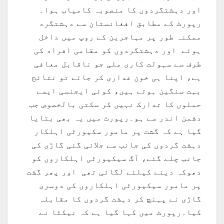
اور دہشتگردوں کا منصوبہ کامیاب ہوا۔
رپورٹ کے مطابق افغانستان سے دہشتگرد
ممکنہ طور پر مہاجرین کے روپ میں داخل
ہوئے اور دہشتگردوں کو مقامی افراد کی
طرف سے سہولت کاری ملی جو ناقابل معافی
ہے، اپنا ہی خون غداری کر جائے تو نتائج
بہت سنگین ہوتے ہیں، کوئی ایجنسی ایسے
حملوں کا تدارک نہیں کر سکتی بالخصوص جب
دشمن اندر سے ہو۔رپورٹ میں یہ بھی بتایا
گیا ہے کہ گشت پر مامور سکیورٹی اہلکار
دہشت گردوں کی جانب سے جلائی گئی گاڑی کی
جانب چلے گئے، آگ سیکیورٹی اہلکاروں کو
دھوکہ دینے کیلئے لگائی تھی اور پھر گشت
پر مامور سیکیورٹی اہلکاروں کی دوسری
گاڑی نے پہنچ کر دہشت گردوں کا مقابلہ
کیا۔رپورٹ میں کہا گیا ہے کہ نیکٹا نے