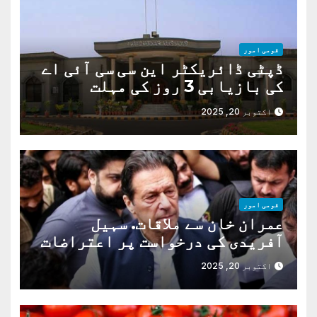
قومی امور
ڈپٹی ڈائریکٹر این سی سی آئی اے
کی بازیابی 3 روز کی مہلت
اکتوبر 20, 2025
قومی امور
عمران خان سے ملاقات. سہیل
آفریدی کی درخواست پر اعتراضات
دور
اکتوبر 20, 2025