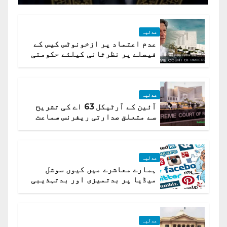
عدلیہ
عدم اعتماد پر ازخونوٹس کیس کے
فیصلے پر نظرثانی کیلئے حکومتی
تیار درخواست دائر نہ ہوسکی
عدلیہ
آئین کے آرٹیکل 63 اے کی تشریح
سے متعلق صدارتی ریفرنس سماعت
کیلئے مقرر
عدلیہ
ہمارے معاشرے میں کیوں سوشل
میڈیا پر بدتمیزی اور بدتہذیبی
ہے؟ اسلام آباد ہائیکورٹ
عدلیہ