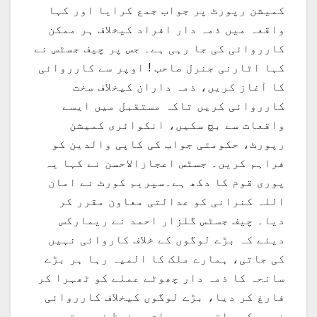
کمیشن رپورٹ پر جواب جمع کرایا اور کہا
واقعہ میں ذمہ دار افراد کیخلاف ہر ممکن
کارروائی کی جا رہی ہے۔ جس پر چیف جسٹس نے
کہا اٹارنی جنرل صاحب ! اوپر سے کارروائی
کا آغاز کریں، ذمہ داران کیخلاف سخت
کارروائی کریں تاکہ مستقبل میں ایسے
واقعات سے بچ سکیں، انکوائری کمیشن
رپورٹ، حکومتی جواب کی کاپی والدین کو
فراہم کریں۔ جسٹس اعجازالاحسن نے کہا یہ
پوری قوم کا دکھ ہے۔سپریم کورٹ نے امان
اللہ کنرانی کو عدالتی معاون مقرر کر
دیا۔ چیف جسٹس گلزار احمد نے ریمارکس
دیئے کہ بڑے لوگوں کے خلاف کاروائی نہیں
کی جاتی، ہمارے ملک کا المیہ رہا ہر بڑے
سانحہ کا ذمہ دار چھوٹے عملے کو ٹھہرا کر
فارغ کر دیا، بڑے لوگوں کیخلاف کارروائی
نہیں کی جاتی، جب عوام محفوظ نہیں تو