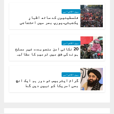
بین الاقوامی
فلسطینیوں کے ساتھ اظہارِ
یکجہتی..یورپ بھر میں احتجاجی
لہر پھیل گئی
بین الاقوامی
20 نکاتی امن منصوبے…. غیر مسلح
ہونے کی شق میں ترمیم کا مطالبہ
بین الاقوامی
گرام ایئربیس تو دور ہم ایک انچ
بھی امریکا کو نہیں دیں گے:
افغانستان کا دو ٹوک مؤقف