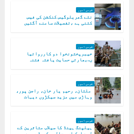
قومی امور
نئے گھریلوگیس کنکشن کی فیس
کتنی ہے ،تفصیلات سامنے آگئیں
قومی امور
خیبرپختونخوا دو کارروائیا
ں..بھارتی حمایت یافتہ فتنہ
الخوارج کے 31 دہشت گرد ہلاک
قومی امور
ملتان، رحیم یار خان، راجن پور،
وہاڑی میں مزید سیکڑوں دیہات
ڈوب گئے
قومی امور
ہیلپنگ ہینڈ کا سیلاب متاثرین کے
لیے ایک ارب چالیس کروڑ روپے