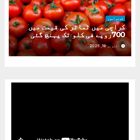
قومی امور
کراچی میں ٹماٹر کی قیمت میں
700روپے فی کلو تک پہنچ گئی
اکتوبر 19, 2025