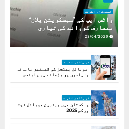
ٹیلی کام و انٹرنٹ
واٹس ایپ کی ’سبسکرپشن پلان‘
متعارف کروانے کی تیاری
23/04/2026
ٹیلی کام و انٹرنٹ
موبائل پیکجز کی قیمتیں ماہانہ
بنیادوں پر بڑھانے پر پابندی
ٹیلی کام و انٹرنٹ
پاکستان میں بہترین موبائل نیٹ
ورکس 2025