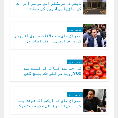
ڈپٹی ڈائریکٹر این سی سی آئی اے
کی بازیابی 3 روز کی مہلت
قومی امور
عمران خان سے ملاقات. سہیل آفریدی
کی درخواست پر اعتراضات دور
قومی امور
کراچی میں ٹماٹر کی قیمت میں
700روپے فی کلو تک پہنچ گئی
قومی امور
عمران خان کا ایکس اکائونٹ بند
کرنے کیلئے وفاقی حکومت متحرک