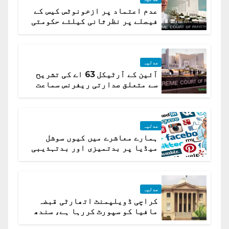
عدم اعتماد پر ازخونوٹس کیس کے
فیصلے پر نظرثانی کیلئے حکومتی
تیار درخواست دائر نہ ہوسکی
عدلیہ
آئین کے آرٹیکل 63 اے کی تشریح
سے متعلق صدارتی ریفرنس سماعت
کیلئے مقرر
عدلیہ
ہمارے معاشرے میں کیوں سوشل
میڈیا پر بدتمیزی اور بدتہذیبی
ہے؟ اسلام آباد ہائیکورٹ
عدلیہ
کراچی ڈویلپمنٹ اتھارٹی قبضہ
مافیا کو سپورٹ کررہا ہے، سندھ
ہائی کورٹ برہم