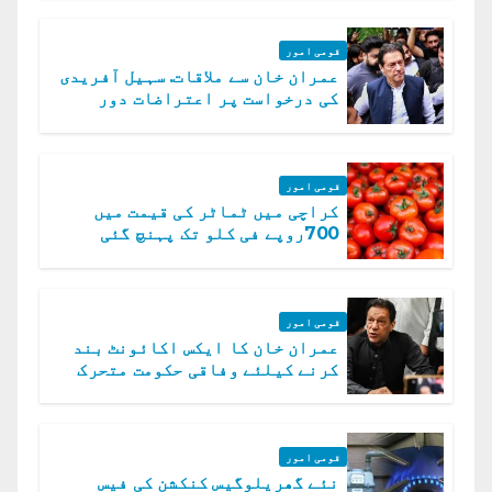
قومی امور
عمران خان سے ملاقات. سہیل آفریدی
کی درخواست پر اعتراضات دور
قومی امور
کراچی میں ٹماٹر کی قیمت میں
700روپے فی کلو تک پہنچ گئی
قومی امور
عمران خان کا ایکس اکائونٹ بند
کرنے کیلئے وفاقی حکومت متحرک
قومی امور
نئے گھریلوگیس کنکشن کی فیس