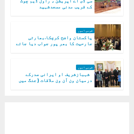
سی ڈی اے آپریشن ، راول ڈیم چوک
کے قریب مدنی مسجدشہید
قومی امور
پاکستان واضح کرچکا.بھارتی
جارحیت کا بھر پور جواب دیا جائے
گا.سید عاصم منیر
قومی امور
شہبازشریف او ایرانی صدرکے
درمیان ون آن ون ملاقات ( جنگ میں
دو ٹوک حمایت پر اظہار شکریہ)