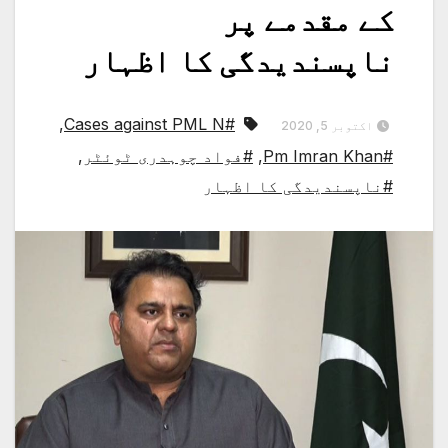
کے مقدمے پر
ناپسندیدگی کا اظہار
,
#Cases against PML N
اکتوبر 5, 2020
#Pm Imran Khan
,
#فواد چوہدری ٹوئٹر
,
#ناپسندیدگی کا اظہار