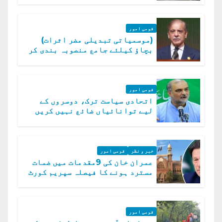
قومی امور
(موسمیاتی تبدیلی مضر اثرات)
بچاؤ کیلئے جامع منصوبہ بندی کر
رہے ہیں: وزیراعظم
قومی امور
اتحادی سیاست ترک، دوسروں کے
لیے توانائیاں ضائع نہیں کریں
گے، حافظ نعیم الرحمن
خبر و نظر
قومی امور
عمران خان کی 9مقدمات میں ضمات
مسترد ہونے کا فیصلہ سپریم کورٹ
میں چیلنج
قومی امور