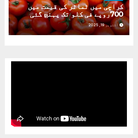
کراچی میں ٹماٹر کی قیمت میں
700روپے فی کلو تک پہنچ گئی
اکتوبر 19, 2025