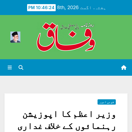
Ski
ہفتہ. اگست 8th, 2026
10:46:25 PM
t
conten
قومی امور
وزیر اعظم کا اپوزیشن
رہنمائوں کے خلاف غداری