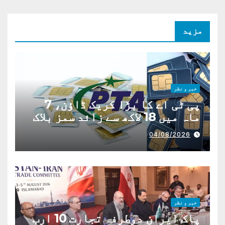
مزید
خبر و نظر
پی ٹی اے کا بڑا کریک ڈاؤن، 7
ماہ میں 18 لاکھ سے زائد سمز بلاک
04/08/2026
خبر و نظر
پاک ایران دوطرفہ تجارت 10 ارب