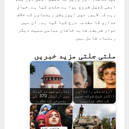
ابھی کھیل شروع ہوا ہے جلدی کیا ہے۔خیال
رہے کہ لاہور میں اپوزیشن رہنماوں کے خلاف
غداری کا مقدمہ درج کیا گیا ہے۔ ان میں
نواز شریف، شاہد خاقان عباسی سمیت دیگر
رہنماء شامل ہیں
ملتی جلتی مزید خبریں
اروندھتی رائے اور
بھارتی سپریم کورٹ
ڈاکٹر شیخ شوکت حسین
میں آرٹیکل 370 کی
کے خلاف غداری…
منسوخی کے خلاف…