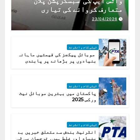
واٹس ایپ کی ’سبسکرپشن پلان‘
متعارف کروانے کی تیاری
23/04/2026
ٹیلی کام و انٹرنٹ
موبائل پیکجز کی قیمتیں ماہانہ
بنیادوں پر بڑھانے پر پابندی
ٹیلی کام و انٹرنٹ
پاکستان میں بہترین موبائل نیٹ
ورکس 2025
ٹیلی کام و انٹرنٹ
انٹرنیٹ بندش سے متعلق خبریں بے
بنیاد اور غلط ہیں۔ ترجمان پی ٹی