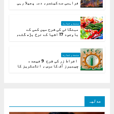
فراہمی سے کینسر، دمہ پھیلا رہی
ہیں قائمہ کمیٹی میں انکشاف
صنعت و تجارت
مہنگائی کی شرح میں کمی کے
باوجود 17 اشیا کے نرخ بڑھ گئے،
ادارہ شماریات
صنعت و تجارت
افراط زر کی شرح 9 فیصد ..
چیمبرز آف کامرس ، انڈسٹریز کا
شرح سود میں کمی کا مطالبہ
عدلیہ