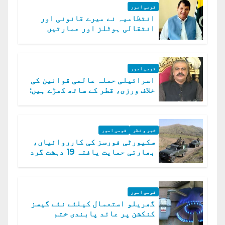
قومی امور
انتظامیہ نے میرے قانونی اور
انتقالی ہوٹلز اور عمارتیں
مسمار کر دیں، ملک صدیق
قومی امور
اسرائیلی حملہ عالمی قوانین کی
خلاف ورزی، قطر کے ساتھ کھڑے ہیں:
دفتر خارجہ
خبر و نظر
قومی امور
سکیورٹی فورسز کی کارروائیاں،
بھارتی حمایت یافتہ 19 دہشت گرد
ہلاک
قومی امور
گھریلو استعمال کیلئے نئے گیسز
کنکشن پر عائد پابندی ختم