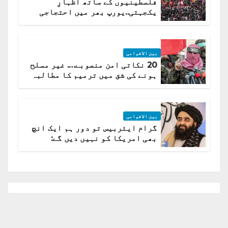
فلسطینیوں کے ساتھ اظہارِ
یکجہتی..یورپ بھر میں احتجاجی
لہر پھیل گئی
بین الاقوامی
20 نکاتی امن منصوبے…. غیر مسلح
ہونے کی شق میں ترمیم کا مطالبہ
بین الاقوامی
گرام ایئربیس تو دور ہم ایک انچ
بھی امریکا کو نہیں دیں گے:
افغانستان کا دو ٹوک مؤقف