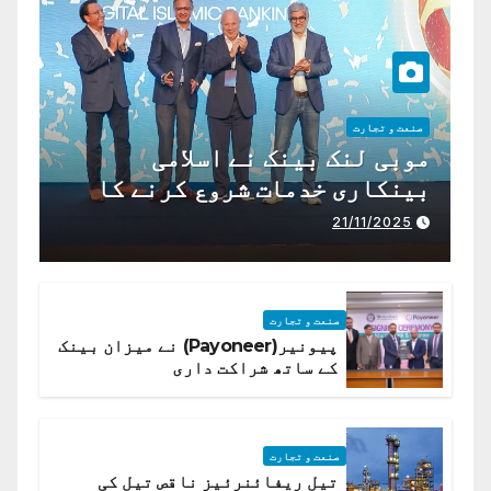
صنعت و تجارت
موبی لنک بینک نے اسلامی
بینکاری خدمات شروع کرنے کا
اعلان کیا ہے،
21/11/2025
صنعت و تجارت
پیونیر(Payoneer) نے میزان بینک
کے ساتھ شراکت داری
صنعت و تجارت
تیل ریفائنرئیز ناقص تیل کی