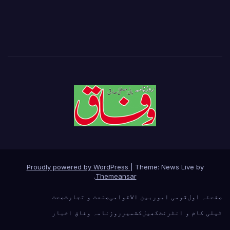
Proudly powered by WordPress
|
Theme: News Live by
.
Themeansar
صفحئہ اول
قومی امور
بین الاقوامی
صنعت و تجارت
صحت
ٹیلی کام و انٹرنٹ
کھیل
کشمیر
روزنامہ وفاق اخبار