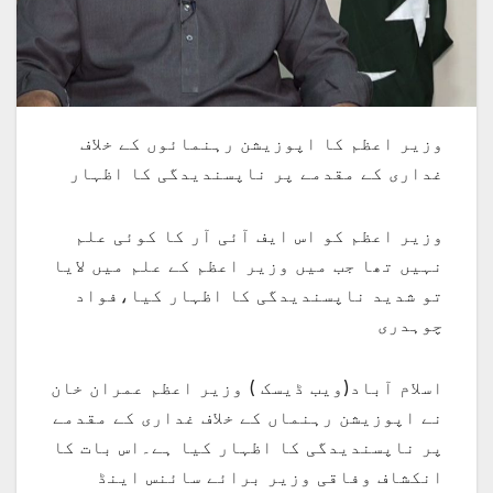
وزیر اعظم کا اپوزیشن رہنمائوں کے خلاف
غداری کے مقدمے پر ناپسندیدگی کا اظہار
وزیر اعظم کو اس ایف آئی آر کا کوئی علم
نہیں تھا جب میں وزیر اعظم کے علم میں لایا
تو شدید ناپسندیدگی کا اظہار کیا،فواد
چوہدری
اسلام آباد(ویب ڈیسک ) وزیر اعظم عمران خان
نے اپوزیشن رہنماں کے خلاف غداری کے مقدمے
پر ناپسندیدگی کا اظہار کیا ہے۔اس بات کا
انکشاف وفاقی وزیر برائے سائنس اینڈ