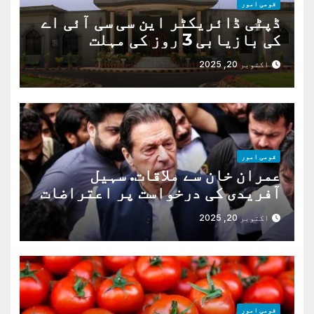
قومی امور
ڈپٹی ڈائریکٹر این سی سی آئی اے
کی بازیابی 3 روز کی مہلت
اکتوبر 20, 2025
قومی امور
عمران خان سے ملاقات. سہیل
آفریدی کی درخواست پر اعتراضات
دور
اکتوبر 20, 2025
قومی امور