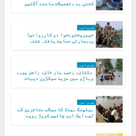
کتنی ہے ،تفصیلات سامنے آگئیں
قومی امور
خیبرپختونخوا دو کارروائیا
ں..بھارتی حمایت یافتہ فتنہ
الخوارج کے 31 دہشت گرد ہلاک
قومی امور
ملتان، رحیم یار خان، راجن پور،
وہاڑی میں مزید سیکڑوں دیہات
ڈوب گئے
قومی امور
ہیلپنگ ہینڈ کا سیلاب متاثرین کے
لیے ایک ارب چالیس کروڑ روپے
امداد کا اعلان