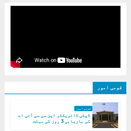
قومی امور
قومی امور
ڈپٹی ڈائریکٹر این سی سی آئی اے
کی بازیابی 3 روز کی مہلت