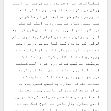
ٹیکنالوجی فواد چوہدری نے ٹوئٹر پر اپنے
بیان میں کیا ، فواد چوہدری کا کہناتھا
کہ وزیر اعظم کو اس ایف آئی آر کا کوئی
علم نہیں تھا، جب میں وزیر اعظم کے علم
میں لایا اور انہیں بتایا کہ اس طرح کی ایف
آئی آر ہوئی ہے جس میں نواز شریف اور دیگر
لوگوں کو نامزد کیا گیا ہے تو وزیر اعظم
نے شدید ناپسندیدگی کا اظہار کیا۔ فواد
چوہدری نے خدشہ ظاہر کرتے ہوئے کہا کہ
ہوسکتا ہے کسی نے کارروائی ڈالنے کیلئے
ایسا کیا ہو، دیکھتے ہیں۔ایک اور ٹویٹ
میں فواد چوہدری نے کہا کہ بغاوت کے
مقدمے بنانا ہماری پالیسی نہیں ہے، یہ
نواز شریف کے دور کی باتیں ہیں، تحریک
انصاف سیاسی جماعت ہے سیاست کی شطرنج پر
ابھی ہماری چال باقی ہے، نون لیگ پیادے
بچائے شاہ اور وزیر کا کھیل ابھی دور ہے،