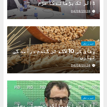
ڈالر تک بڑھانے کا عزم
04/08/2026
خبر و نظر
وفاق کی 10 لاکھ ٹن گندم درآمد کی
تیاری
04/08/2026
خبر و نظر
آئی ایم ایف مذاکرات..سستی بجلی