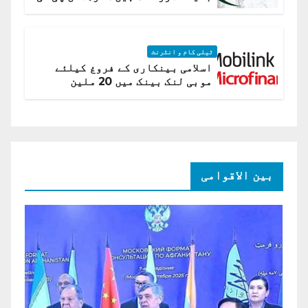
اے
ٹیلی کام و انٹرنٹ
اسلامی بینکاری کے فروغ کیلئے
موبی لنک بینک میں 20 ملین
امریکی ڈالر کی سرمایہ کاری
بین الاقوامی