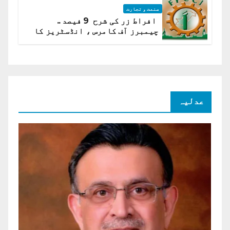
صنعت و تجارت
افراط زر کی شرح 9 فیصد ..
چیمبرز آف کامرس ، انڈسٹریز کا
شرح سود میں کمی کا مطالبہ
عدلیہ