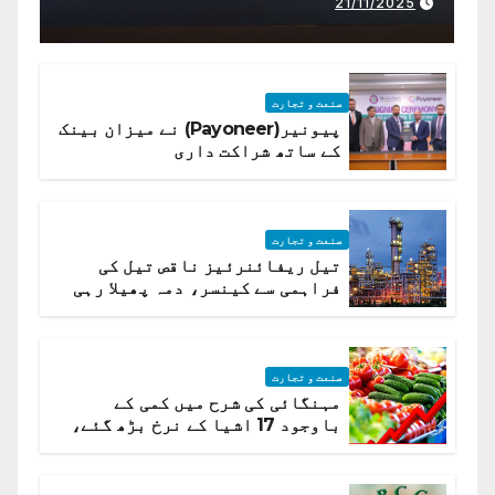
21/11/2025
صنعت و تجارت
پیونیر(Payoneer) نے میزان بینک
کے ساتھ شراکت داری
صنعت و تجارت
تیل ریفائنرئیز ناقص تیل کی
فراہمی سے کینسر، دمہ پھیلا رہی
ہیں قائمہ کمیٹی میں انکشاف
صنعت و تجارت
مہنگائی کی شرح میں کمی کے
باوجود 17 اشیا کے نرخ بڑھ گئے،
ادارہ شماریات