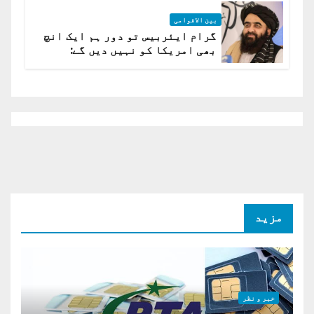
بین الاقوامی
گرام ایئربیس تو دور ہم ایک انچ
بھی امریکا کو نہیں دیں گے:
افغانستان کا دو ٹوک مؤقف
مزید
خبر و نظر