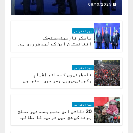
تعاون کے لیے ناگزیر ہے
08/10/2025
بین الاقوامی
ماسکو فارمیٹ..مستحکم
افغانستان امن کے لیے ضروری ہے۔
(روسی وزیرِ خارجہ )
بین الاقوامی
فلسطینیوں کے ساتھ اظہارِ
یکجہتی..یورپ بھر میں احتجاجی
لہر پھیل گئی
بین الاقوامی
20 نکاتی امن منصوبے…. غیر مسلح
ہونے کی شق میں ترمیم کا مطالبہ