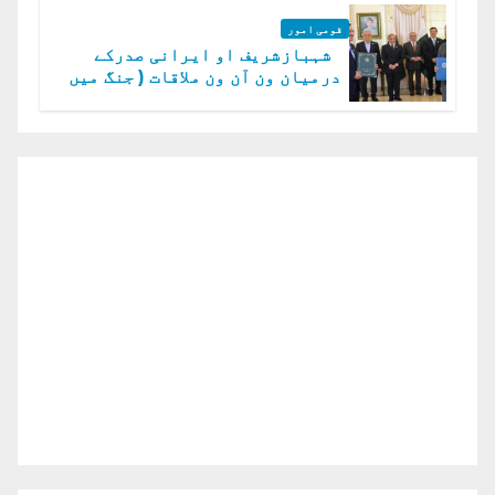
قومی امور
شہبازشریف او ایرانی صدرکے
درمیان ون آن ون ملاقات ( جنگ میں
دو ٹوک حمایت پر اظہار شکریہ)