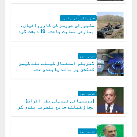
خبر و نظر
قومی امور
سکیورٹی فورسز کی کارروائیاں،
بھارتی حمایت یافتہ 19 دہشت گرد
ہلاک
قومی امور
گھریلو استعمال کیلئے نئے گیسز
کنکشن پر عائد پابندی ختم
قومی امور
(موسمیاتی تبدیلی مضر اثرات)
بچاؤ کیلئے جامع منصوبہ بندی کر
رہے ہیں: وزیراعظم
قومی امور