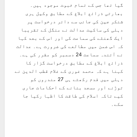
گیا تھا جس کے تمام ثبوت موجود ہیں۔
بھارتی ذرائع ابلاغ کے مطابق وکیل ہری
شنکر جین کی جانب سے دائر درخواست پر
دہلی کی ساکیت عدالت نے منگل کے تقریبا
ایک گھنٹے کی سماعت کی اور اس کے بعد کہا
کہ اس ضمن میں مطالعے کی ضرورت ہے۔ عدالت
نے آئندہ سماعت 24 دسمبر کو مقرر کی ہے۔
ذرائع ابلاغ کے مطابق درخواست گزار کا
کہنا ہے کہ محمد غوری کے غلام قطب الدین نے
دہلی میں قدم رکھتے ہی 27 مندروں کو
توڑنے اور مسجد بنانے کے احکامات جاری
کیے تاکہ اسلام کی طاقت کا اظہا رکیا جا
سکے۔