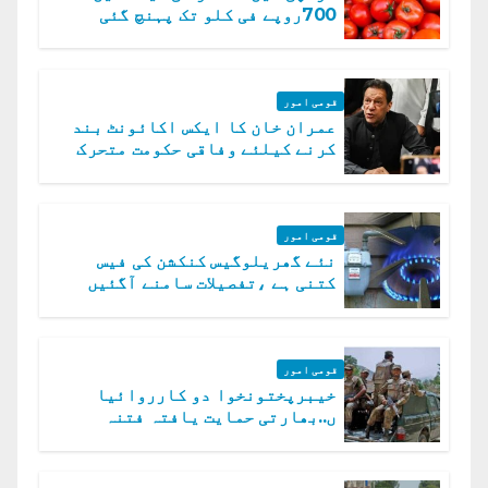
700روپے فی کلو تک پہنچ گئی
قومی امور
عمران خان کا ایکس اکائونٹ بند
کرنے کیلئے وفاقی حکومت متحرک
قومی امور
نئے گھریلوگیس کنکشن کی فیس
کتنی ہے ،تفصیلات سامنے آگئیں
قومی امور
خیبرپختونخوا دو کارروائیا
ں..بھارتی حمایت یافتہ فتنہ
الخوارج کے 31 دہشت گرد ہلاک