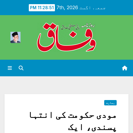
Ski
جمعہ. اگست 7th, 2026
11:28:53 PM
t
conten
بھارت
مودی حکومت کی انتہا
پسندی، ایک