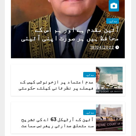
عدلیہ
آئین مقدم ہے اور ہم اس کے
محافظ ہیں ہر صورت اپنی آئینی
ذمہ داری ادا کرینگے ، چیف
18/04/2022
جسٹس پاکستان
عدلیہ
عدم اعتماد پر ازخونوٹس کیس کے
فیصلے پر نظرثانی کیلئے حکومتی
تیار درخواست دائر نہ ہوسکی
عدلیہ
آئین کے آرٹیکل 63 اے کی تشریح
سے متعلق صدارتی ریفرنس سماعت
کیلئے مقرر