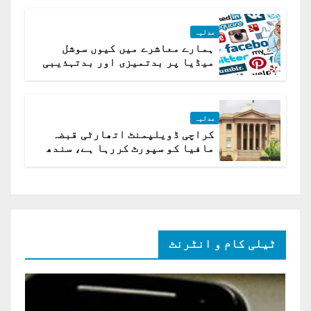
عدلیہ
ہمارے معاشرے میں کیوں سوشل
میڈیا پر بدتمیزی اور بدتہذیبی
ہے؟ اسلام آباد ہائیکورٹ
عدلیہ
کراچی ڈویلپمنٹ اتھارٹی قبضہ
مافیا کو سپورٹ کررہا ہے، سندھ
ہائی کورٹ برہم
ٹیلی کام و انٹرنٹ