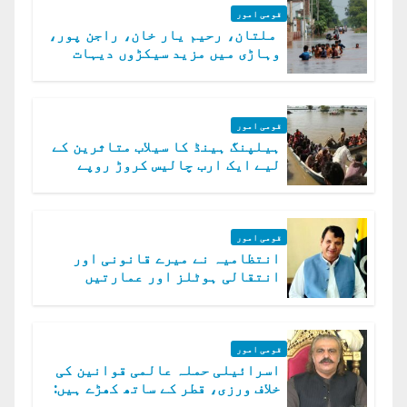
قومی امور
ملتان، رحیم یار خان، راجن پور،
وہاڑی میں مزید سیکڑوں دیہات
ڈوب گئے
قومی امور
ہیلپنگ ہینڈ کا سیلاب متاثرین کے
لیے ایک ارب چالیس کروڑ روپے
امداد کا اعلان
قومی امور
انتظامیہ نے میرے قانونی اور
انتقالی ہوٹلز اور عمارتیں
مسمار کر دیں، ملک صدیق
قومی امور
اسرائیلی حملہ عالمی قوانین کی
خلاف ورزی، قطر کے ساتھ کھڑے ہیں:
دفتر خارجہ