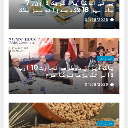
پی ٹی اے کا بڑا کریک ڈاؤن، 7
ماہ میں 18 لاکھ سے زائد سمز بلاک
04/08/2026
خبر و نظر
پاک ایران دوطرفہ تجارت 10 ارب
ڈالر تک بڑھانے کا عزم
04/08/2026
خبر و نظر