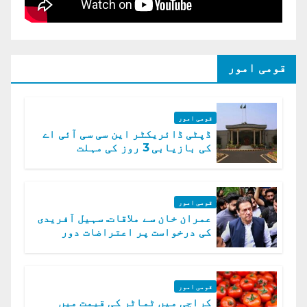
قومی امور
قومی امور
ڈپٹی ڈائریکٹر این سی سی آئی اے
کی بازیابی 3 روز کی مہلت
قومی امور
عمران خان سے ملاقات. سہیل آفریدی
کی درخواست پر اعتراضات دور
قومی امور
کراچی میں ٹماٹر کی قیمت میں