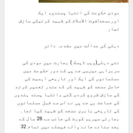
مودی حکومت کی انتہا پسندی، ایک
اورمسجد:قوت الاسلام کو شہید کرنیکی سازش
تیار
دہلی کی عدالت میں مقدمہ دائر
نئی دہلی(ویب ڈیسک ) بھارت میں مودی کی
سربراہی میںبی جے پی کے دور حکومت میں
مسلمانوں کی ایک اور تاریخی اہمیت کی
حامل مسجد کو شہید کر کے مندر تعمیر کرنے
کی سازش شروع کردی گئی ،انتہا پسند ہندوں
کی جماعت بی جے پی نے اس سے قبل مسلمانوں
کی تاریخی بابری مسجد کو شہید کیا تھا۔
بھارتی سپریم کورٹ کی جانب سے 28 سال کے
بعد سنائے جانے والے فیصلے میں تمام 32