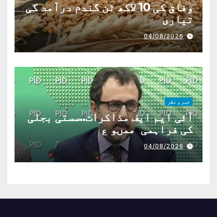
وفاق کی 10 لاکھ ٹن گندم درآمد کی
تیاری
04/08/2026
خبر و نظر
آئی ایم ایف مذاکرات..سستی بجلی
کی فراہمی ممںو ع
04/08/2026