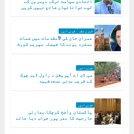
اتحادی سیاست ترک، دوسروں کے
لیے توانائیاں ضائع نہیں کریں
گے، حافظ نعیم الرحمن
خبر و نظر
قومی امور
عمران خان کی 9مقدمات میں ضمات
مسترد ہونے کا فیصلہ سپریم کورٹ
میں چیلنج
قومی امور
سی ڈی اے آپریشن ، راول ڈیم چوک
کے قریب مدنی مسجدشہید
قومی امور
پاکستان واضح کرچکا.بھارتی
جارحیت کا بھر پور جواب دیا جائے
گا.سید عاصم منیر