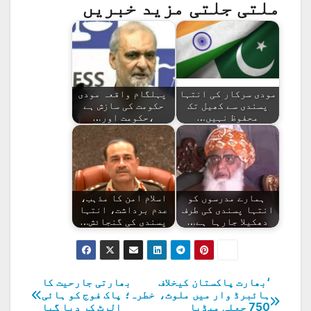
ملتی جلتی مزید خبریں
مودی سرکار کی انتہا
پہلگام واقعہ مودی
پسندی سے کھیل تک
حکومت کی سازش ہے
محفوظ نہیں…
،حکومت اور…
ہمارے مدرسوں کو
اسلام امن کا مذہب،
انتہا پسندی کی طرف
عدم برداشت، انتہا
دھکیلا جارہا ہے…
پسندی کی گنجائش…
‘بھارت پاکستان کیخلاف
بھارتی جارحیت کا
پوسٹوں
ہائبرڈ وار میں ملوث،
خطرہ؛ پاک فوج کو ہائی
750 جعلی میڈیا
الرٹ کر دیا گیا