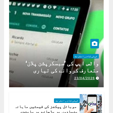
ٹیلی کام و انٹرنٹ
واٹس ایپ کی ’سبسکرپشن پلان‘
متعارف کروانے کی تیاری
23/04/2026
ٹیلی کام و انٹرنٹ
موبائل پیکجز کی قیمتیں ماہانہ
بنیادوں پر بڑھانے پر پابندی