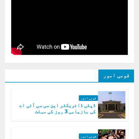
قومی امور
قومی امور
ڈپٹی ڈائریکٹر این سی سی آئی اے
کی بازیابی 3 روز کی مہلت
قومی امور