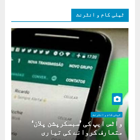
ٹیلی کام و انٹرنٹ
ٹیلی کام و انٹرنٹ
واٹس ایپ کی ’سبسکرپشن پلان‘
متعارف کروانے کی تیاری