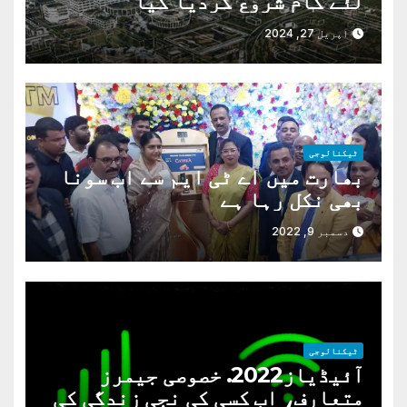
لئے کام شروع کردیا گیا
اپریل 27, 2024
ٹیکنالوجی
بھارت میں اے ٹی ایم سے اب سونا
بھی نکل رہا ہے
دسمبر 9, 2022
ٹیکنالوجی
آئیڈیاز2022. خصوصی جیمرز
متعارف، اب کسی کی نجی زندگی کی