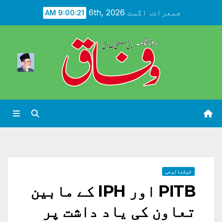
Ski
جمعرات. اگست 6th, 2026
9:00:22 AM
t
conten
ٹیکنالوجی
PITB اور IPH کے مابین
تعاون کی یاد داشت پر