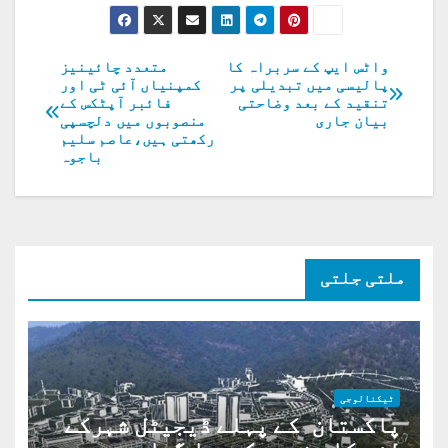
واٹس ایپ کے سربراہ کا
متعدد چائینیز
پوسٹوں
پالیسی میں تبدیلی پر
کمپنیاں آئی ٹی اور
تنقید کے بعد وضاحتی
فائبر آپٹکس کے
کی
بیان جاری
منصوبوں میں دلچسپی
رکھتی ہیں،عاصم سلیم
نیویگیشن
باجوہ
ملتی جلتی
ٹیکنالوجی
پاکستان کے پہلے ڈیجیٹل شہرکے