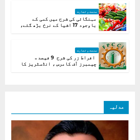
صنعت و تجارت
مہنگائی کی شرح میں کمی کے
باوجود 17 اشیا کے نرخ بڑھ گئے،
ادارہ شماریات
صنعت و تجارت
افراط زر کی شرح 9 فیصد ..
چیمبرز آف کامرس ، انڈسٹریز کا
شرح سود میں کمی کا مطالبہ
عدلیہ