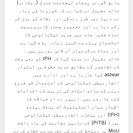
سابق گورنر پنجاب لیفٹننٹ جنرل (ریٹائر)
خالد مقبول نے کہا ہے کہ کورونا کی وباء
نے دنیا بھر طرز زندگی اور نظام کو بدل کر
رکھ دیا ہے اور تعلیم، صحت، کامرس سمیت
تمام شعبہ جات میں جدید ٹیکنالوجی کا
استعمال پہلے سے کہیں زیادہ بڑھ گیا ہے
اور تمام سرگرمیاں آن لائن ہورہی ہیں۔
خالد مقبول نے مزید کہا کہ IPH کو بھی وقت
کے تقاضوں کے مطابق جدید خطوط پر استوار
astwar کیا جارہا ہے اور ادارے میں
انفارمیشن ٹیکنالوجی کے استعمال کو فروغ
دینے کے ساتھ اسٹاف کی تربیت کے اقدامات
کئے جا رھے ہیں۔انہوں نے ان خیالات کا
اظہار یہاں انسٹیٹیوٹ آف پبلک ہیلتھ
(IPH) اور پنجاب انفارمیشن ٹیکنالوجی
بورڈ (PITB) کے مابین مفاہمت کی یاد داشت
MoU پر دستخط کرنے کی تقریب سے خطاب کرتے