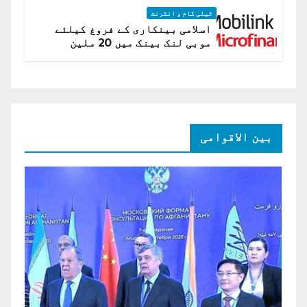
ٹیلی کام و انٹرنٹ
اسلامی بینکاری کے فروغ کیلئے
موبی لنک بینک میں 20 ملین
امریکی ڈالر کی سرمایہ کاری
بین الاقوامی