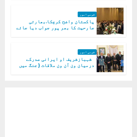
قومی امور
پاکستان واضح کرچکا.بھارتی
جارحیت کا بھر پور جواب دیا جائے
گا.سید عاصم منیر
قومی امور
شہبازشریف او ایرانی صدرکے
درمیان ون آن ون ملاقات ( جنگ میں
دو ٹوک حمایت پر اظہار شکریہ)