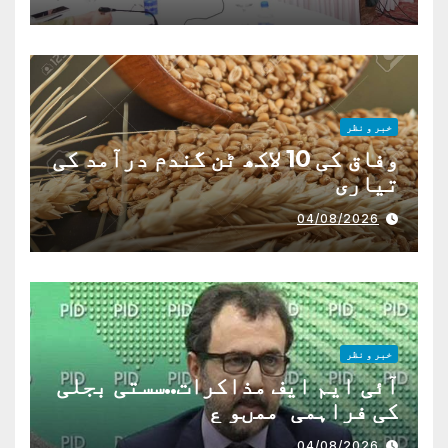
خبر و نظر
وفاق کی 10 لاکھ ٹن گندم درآمد کی
تیاری
04/08/2026
خبر و نظر
آئی ایم ایف مذاکرات..سستی بجلی
کی فراہمی ممںو ع
04/08/2026