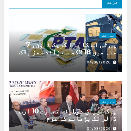
مزید
خبر و نظر
پی ٹی اے کا بڑا کریک ڈاؤن، 7
ماہ میں 18 لاکھ سے زائد سمز بلاک
04/08/2026
خبر و نظر
پاک ایران دوطرفہ تجارت 10 ارب
ڈالر تک بڑھانے کا عزم
04/08/2026