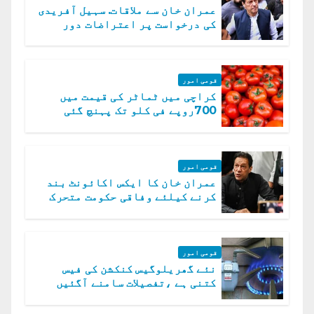
عمران خان سے ملاقات. سہیل آفریدی
کی درخواست پر اعتراضات دور
قومی امور
کراچی میں ٹماٹر کی قیمت میں
700روپے فی کلو تک پہنچ گئی
قومی امور
عمران خان کا ایکس اکائونٹ بند
کرنے کیلئے وفاقی حکومت متحرک
قومی امور
نئے گھریلوگیس کنکشن کی فیس
کتنی ہے ،تفصیلات سامنے آگئیں