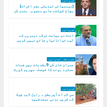
قومی امور
(موسمیاتی تبدیلی مضر اثرات)
بچاؤ کیلئے جامع منصوبہ بندی کر
رہے ہیں: وزیراعظم
قومی امور
اتحادی سیاست ترک، دوسروں کے
لیے توانائیاں ضائع نہیں کریں
گے، حافظ نعیم الرحمن
خبر و نظر
قومی امور
عمران خان کی 9مقدمات میں ضمات
مسترد ہونے کا فیصلہ سپریم کورٹ
میں چیلنج
قومی امور
سی ڈی اے آپریشن ، راول ڈیم چوک
کے قریب مدنی مسجدشہید