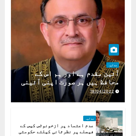
عدلیہ
آئین مقدم ہے اور ہم اس کے
محافظ ہیں ہر صورت اپنی آئینی
ذمہ داری ادا کرینگے ، چیف
18/04/2022
جسٹس پاکستان
عدلیہ
عدم اعتماد پر ازخونوٹس کیس کے
فیصلے پر نظرثانی کیلئے حکومتی