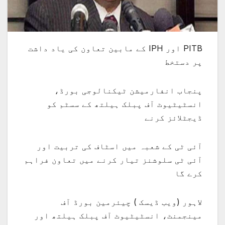
PITB اور IPH کے مابین تعاون کی یاد داشت
پر دستخط
پنجاب انفارمیشن ٹیکنالوجی بورڈ،
انسٹیٹیوٹ آف پبلک ہیلتھ کے سسٹم کو
ڈیجٹلائز کرنے
آئی ٹی کے شعبہ میں اسٹاف کی تربیت اور
آئی ٹی سلوشنز تیار کرنے میں تعاون فراہم
کرے گا
لاہور (ویب ڈیسک ) چیئرمین بورڈ آف
مینجمنٹ، انسٹیٹیوٹ آف پبلک ہیلتھ اور