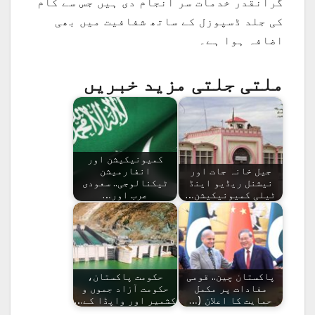
گرانقدر خدمات سر انجام دی ہیں جس سے کام
کی جلد ڈسپوزل کے ساتھ شفافیت میں بھی
اضافہ ہوا ہے۔
ملتی جلتی مزید خبریں
کمیونیکیشن اور
جیل خانہ جات اور
انفارمیشن
نیشنل ریڈیو اینڈ
ٹیکنالوجی.. سعودی
ٹیلی کمیونیکیشن…
عرب اور…
پاکستان چین.. قومی
حکومت پاکستان،
مفادات پر مکمل
حکومت آزاد جموں و
حمایت کا اعلان (…
کشمیر اور واپڈا کے…