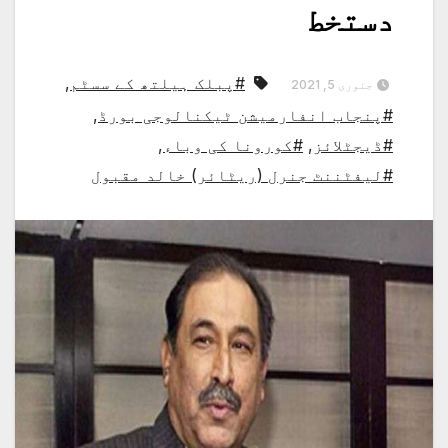
دستخط
#پبلک ہیلتھ کے سسٹم
,
جنوری 5, 2021
#پنجاب انفارمیشن ٹیکنالوجی بورڈ
,
#ڈیجٹلائز
,
#کورونا کی وباء
,
#لیفٹننٹ جنرل (ریٹائر) خالد مقبول