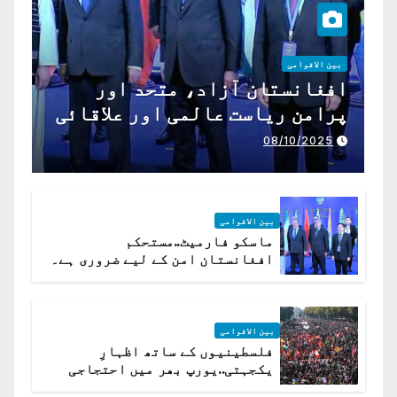
بین الاقوامی
افغانستان آزاد، متحد اور
پرامن ریاست عالمی اور علاقائی
تعاون کے لیے ناگزیر ہے
08/10/2025
بین الاقوامی
ماسکو فارمیٹ..مستحکم
افغانستان امن کے لیے ضروری ہے۔
(روسی وزیرِ خارجہ )
بین الاقوامی
فلسطینیوں کے ساتھ اظہارِ
یکجہتی..یورپ بھر میں احتجاجی
لہر پھیل گئی