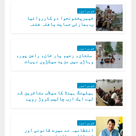
قومی امور
خیبرپختونخوا دو کارروائیا
ں..بھارتی حمایت یافتہ فتنہ
الخوارج کے 31 دہشت گرد ہلاک
قومی امور
ملتان، رحیم یار خان، راجن پور،
وہاڑی میں مزید سیکڑوں دیہات
ڈوب گئے
قومی امور
ہیلپنگ ہینڈ کا سیلاب متاثرین کے
لیے ایک ارب چالیس کروڑ روپے
امداد کا اعلان
قومی امور
انتظامیہ نے میرے قانونی اور