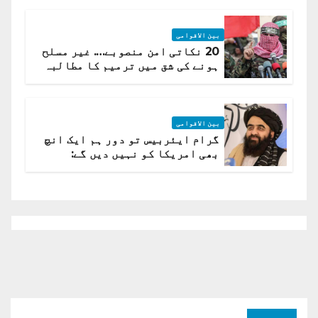
بین الاقوامی
20 نکاتی امن منصوبے…. غیر مسلح
ہونے کی شق میں ترمیم کا مطالبہ
بین الاقوامی
گرام ایئربیس تو دور ہم ایک انچ
بھی امریکا کو نہیں دیں گے:
افغانستان کا دو ٹوک مؤقف