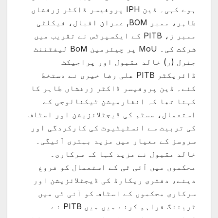
ہوے کہی۔ ڈین IPH پروفیسر ڈاکٹر زرفشاں
طاہر، ممبر BOM, عمران اقبال، فیکلٹی
ممبر ز، PITB کے ایکسپرٹس نے تقریب میں
شرکت کی۔ MoU پر چیئرمین BoM لیفٹننٹ
جنرل (ر) خالد مقبول اور پراجیکٹ
ڈائریکٹر PITB علی رضا خیری نے دستخط
کئے۔ ڈین پروفیسر ڈاکٹر زرفشاں طاہر کا
کہنا تھا کہ انفارمیشن ٹیکنالوجی کے
استعمال، سسٹم کی ڈیجٹلائزیشن اور اسٹاف
کی تربیت سے انسٹیٹیوٹ کی کارکردگی اور
سروسز کے معیار میں مزید بہتری آئیگی۔
خالد مقبول نے مزید کہا کہ سرکاری۔
محکموں میں آئی ٹی کے استعمال کو فروغ
دینے، دفتری ریکارڈ کی ڈیجٹلائزیشن اور
سرکاری محکموں کے اسٹاف کو آئی ٹی میں
ٹریننگ فراہم کرنے میں میں PITB نے