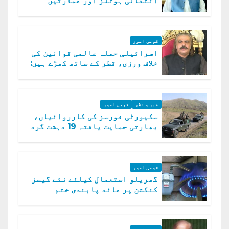
انتقالی ہوٹلز اور عمارتیں
مسمار کر دیں، ملک صدیق
قومی امور
اسرائیلی حملہ عالمی قوانین کی
خلاف ورزی، قطر کے ساتھ کھڑے ہیں:
دفتر خارجہ
خبر و نظر
قومی امور
سکیورٹی فورسز کی کارروائیاں،
بھارتی حمایت یافتہ 19 دہشت گرد
ہلاک
قومی امور
گھریلو استعمال کیلئے نئے گیسز
کنکشن پر عائد پابندی ختم