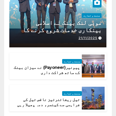
صنعت و تجارت
موبی لنک بینک نے اسلامی
بینکاری خدمات شروع کرنے کا
اعلان کیا ہے،
21/11/2025
صنعت و تجارت
پیونیر(Payoneer) نے میزان بینک
کے ساتھ شراکت داری
صنعت و تجارت
تیل ریفائنرئیز ناقص تیل کی
فراہمی سے کینسر، دمہ پھیلا رہی
ہیں قائمہ کمیٹی میں انکشاف