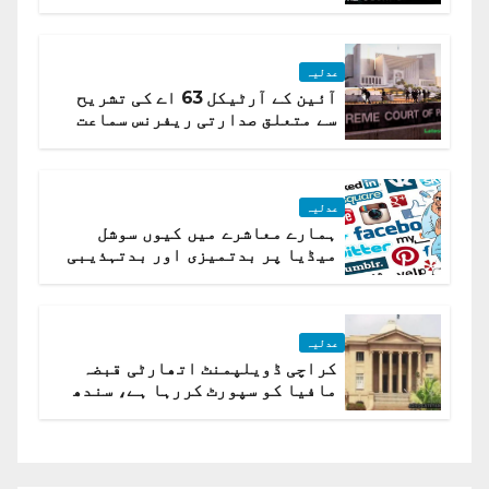
تیار درخواست دائر نہ ہوسکی
عدلیہ
آئین کے آرٹیکل 63 اے کی تشریح
سے متعلق صدارتی ریفرنس سماعت
کیلئے مقرر
عدلیہ
ہمارے معاشرے میں کیوں سوشل
میڈیا پر بدتمیزی اور بدتہذیبی
ہے؟ اسلام آباد ہائیکورٹ
عدلیہ
کراچی ڈویلپمنٹ اتھارٹی قبضہ
مافیا کو سپورٹ کررہا ہے، سندھ
ہائی کورٹ برہم