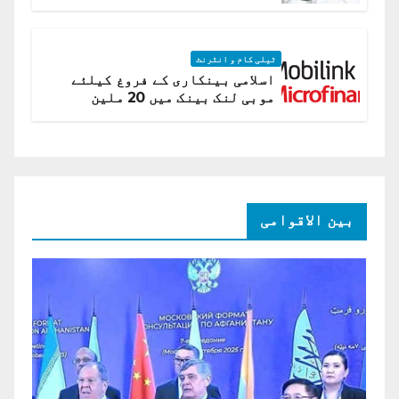
اے
ٹیلی کام و انٹرنٹ
اسلامی بینکاری کے فروغ کیلئے
موبی لنک بینک میں 20 ملین
امریکی ڈالر کی سرمایہ کاری
بین الاقوامی