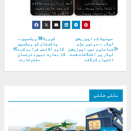
سینیٹ ضمنی
آصف زرداری سے ملاقات
انتخابات: یوسف رضا
کے بعد حامد سعید
گیلانی سمیت پیپلز…
کاظمی کا پیپلز…
سینیٹ کے اپوزیشن
کوویڈ19 ویکسین…
پوسٹوں
لیڈر …دونوں بڑی
پاکستان کو ویکسین
جماعتوں میں اپوزیشن
گاوی الائنس فراہم کرے
کی
لیڈر پر اختلافات شدت
گا بھارت نہیں،ترجمان
اختیار کرگئے
دفترخارجہ
نیویگیشن
ملتی جلتی
خبر و نظر