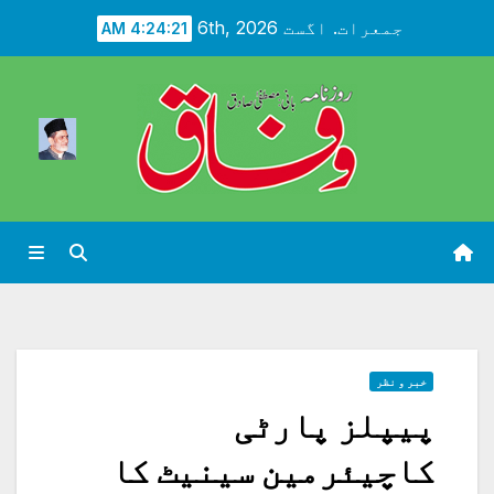
Ski
جمعرات. اگست 6th, 2026
4:24:23 AM
t
conten
خبر و نظر
پیپلز پارٹی
کاچیئرمین سینیٹ کا