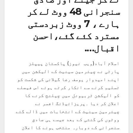
سنجرانی 48 ووٹ لے کر
ہارے ، 7 ووٹ زبردستی
مسترد کئے گئے،احسن
اقبال….
اسلام آباد(ویب نیوز) پاکستان پیپلز
پارٹی نے چیئرمین سینیٹ کے الیکشن میں
اپنے امیدوار یوسف رضا گیلانی کی شکست کو
تسلیم کرنے سے انکار کرتے ہوئے اس فیصلے
کو الیکشن ٹربیونل میں چیلنج کرنے کا
اعلان کر دیا ۔پریزائیڈنگ افسر نے
چیئرمین سینیٹ کے انتخابات میں ڈالے گئے
ووٹوں کی گنتی کے بعد جیسے ہی صادق
سنجرانی کے دوبارہ منتخب ہونے کا اعلان