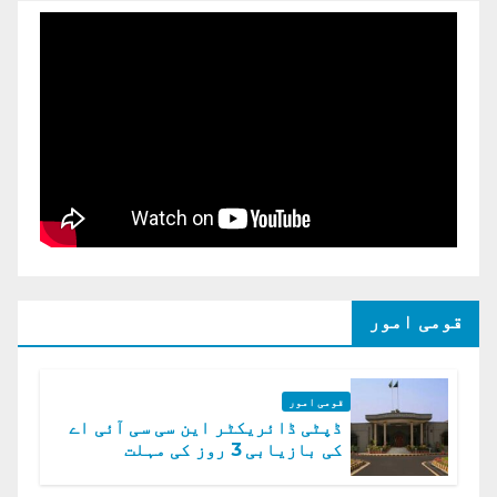
قومی امور
قومی امور
ڈپٹی ڈائریکٹر این سی سی آئی اے
کی بازیابی 3 روز کی مہلت