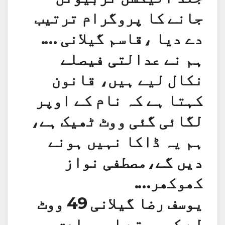
جانے کا پروگرام ترتیب
دے دیا ،قاسم گیلانی ….
ہم نے عدالتی فیصلے
نکال لیے ہیں، قانون
کہتا ہے کہ نام کے اوپر
لگائی گئی ووٹ ٹھیک ہے،
ہم یہ ڈاکا نہیں ہونے
دیں گے،مصطفی نواز
کھوکھر….
یوسف رضا گیلانی 49 ووٹ
لے کر جیتے اور صادق