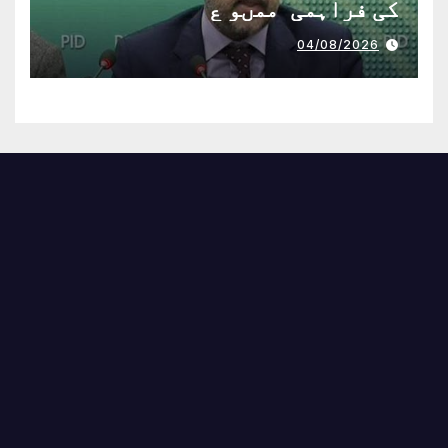
کی فراہمی ممںو ع
04/08/2026