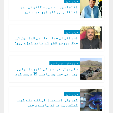
قومی امور
انتظامیہ نے میرے قانونی اور
انتقالی ہوٹلز اور عمارتیں
مسمار کر دیں، ملک صدیق
قومی امور
اسرائیلی حملہ عالمی قوانین کی
خلاف ورزی، قطر کے ساتھ کھڑے ہیں:
دفتر خارجہ
خبر و نظر
قومی امور
سکیورٹی فورسز کی کارروائیاں،
بھارتی حمایت یافتہ 19 دہشت گرد
ہلاک
قومی امور
گھریلو استعمال کیلئے نئے گیسز
کنکشن پر عائد پابندی ختم