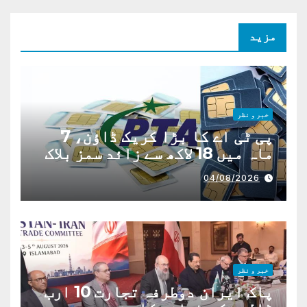
مزید
خبر و نظر
پی ٹی اے کا بڑا کریک ڈاؤن، 7
ماہ میں 18 لاکھ سے زائد سمز بلاک
04/08/2026
خبر و نظر
پاک ایران دوطرفہ تجارت 10 ارب