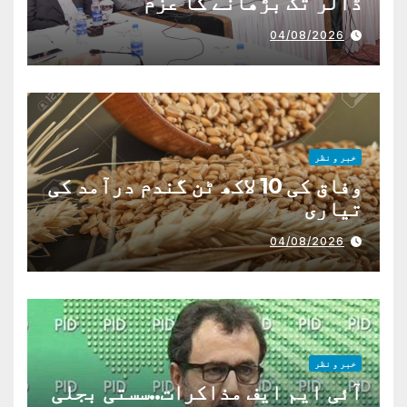
ڈالر تک بڑھانے کا عزم
04/08/2026
خبر و نظر
وفاق کی 10 لاکھ ٹن گندم درآمد کی
تیاری
04/08/2026
خبر و نظر
آئی ایم ایف مذاکرات..سستی بجلی