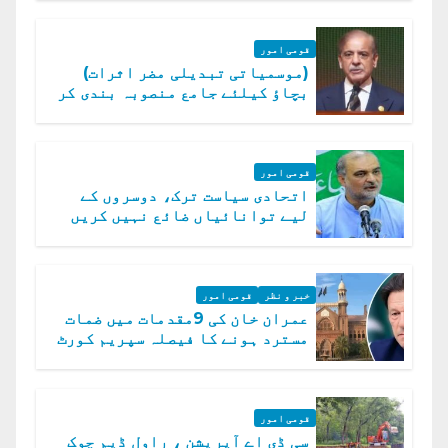
قومی امور
(موسمیاتی تبدیلی مضر اثرات)
بچاؤ کیلئے جامع منصوبہ بندی کر
رہے ہیں: وزیراعظم
قومی امور
اتحادی سیاست ترک، دوسروں کے
لیے توانائیاں ضائع نہیں کریں
گے، حافظ نعیم الرحمن
خبر و نظر
قومی امور
عمران خان کی 9مقدمات میں ضمات
مسترد ہونے کا فیصلہ سپریم کورٹ
میں چیلنج
قومی امور
سی ڈی اے آپریشن ، راول ڈیم چوک