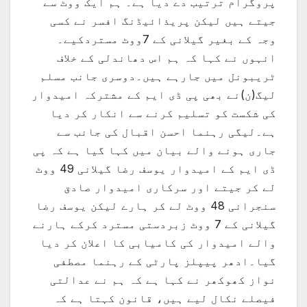
پروگرام ترتیب دے دیا ہے۔ ہم ایک ووٹ سے
جیتے ہیں لیکن پریذائیڈنگ افسر نے کسی
وجہ کے بغیر گیلانی کے 7ووٹ مستردکیے۔
انہوں نے کہا کہ ہم اس دھاندلی کے خلاف
ٹریبونل میں جارہے ہیں۔دوسری جانب مسلم
لیگ(ن)نے بھی پی ڈی ایم کے مشترکہ امیدوار
کی شکست کو تسلیم کرنے سے انکار کر دیا
ہے۔لیگی رہنما احسن اقبال کی جانب سے
جاری ہونے والے بیان میں کہا گیا ہے کہ پی
ڈی ایم کے امیدوار یوسف رضا گیلانی 49 ووٹ
لے کر جیتے اور سرکاری امیدوار صادق
سنجرانی 48 ووٹ لے کر ہارے لیکن یوسف رضا
گیلانی کے 7 ووٹ زبردستی مسترد کرکے ہارنے
والے امیدوار کی کامیابی کا اعلان کر دیا
گیا۔ادھر پیپلز پارٹی کے رہنما مصطفی
نواز کھوکھر نے کہا ہے کہ ہم نے عدالتی
فیصلے نکال لیے ہیں، قانون کہتا ہے کہ