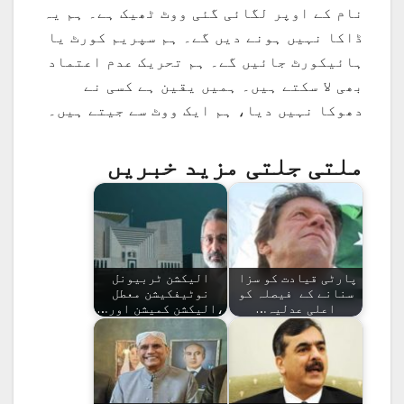
نام کے اوپر لگائی گئی ووٹ ٹھیک ہے۔ ہم یہ
ڈاکا نہیں ہونے دیں گے۔ ہم سپریم کورٹ یا
ہائیکورٹ جائیں گے۔ ہم تحریک عدم اعتماد
بھی لا سکتے ہیں۔ ہمیں یقین ہے کسی نے
دھوکا نہیں دیا، ہم ایک ووٹ سے جیتے ہیں۔
ملتی جلتی مزید خبریں
پارٹی قیادت کو سزا
الیکشن ٹربیونل
سنانے کے فیصلہ کو
نوٹیفکیشن معطل
اعلی عدلیہ…
،الیکشن کمیشن اور…