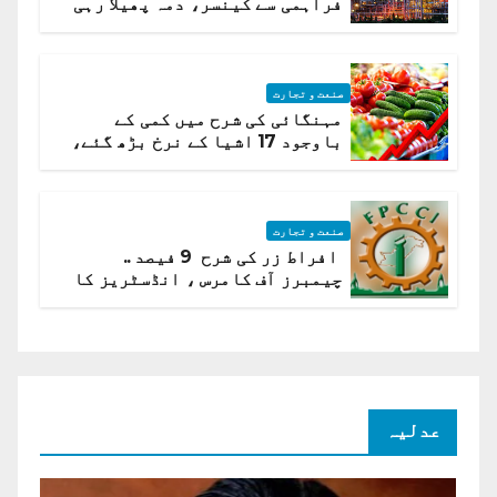
فراہمی سے کینسر، دمہ پھیلا رہی
ہیں قائمہ کمیٹی میں انکشاف
صنعت و تجارت
مہنگائی کی شرح میں کمی کے
باوجود 17 اشیا کے نرخ بڑھ گئے،
ادارہ شماریات
صنعت و تجارت
افراط زر کی شرح 9 فیصد ..
چیمبرز آف کامرس ، انڈسٹریز کا
شرح سود میں کمی کا مطالبہ
عدلیہ