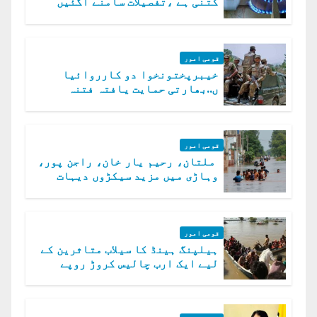
کتنی ہے ،تفصیلات سامنے آگئیں
قومی امور
خیبرپختونخوا دو کارروائیا
ں..بھارتی حمایت یافتہ فتنہ
الخوارج کے 31 دہشت گرد ہلاک
قومی امور
ملتان، رحیم یار خان، راجن پور،
وہاڑی میں مزید سیکڑوں دیہات
ڈوب گئے
قومی امور
ہیلپنگ ہینڈ کا سیلاب متاثرین کے
لیے ایک ارب چالیس کروڑ روپے
امداد کا اعلان