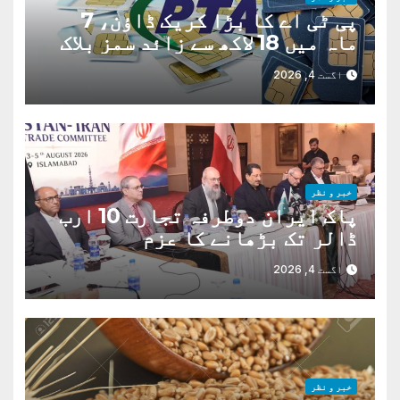
پی ٹی اے کا بڑا کریک ڈاؤن، 7
ماہ میں 18 لاکھ سے زائد سمز بلاک
اگست 4, 2026
خبر و نظر
پاک ایران دوطرفہ تجارت 10 ارب
ڈالر تک بڑھانے کا عزم
اگست 4, 2026
خبر و نظر