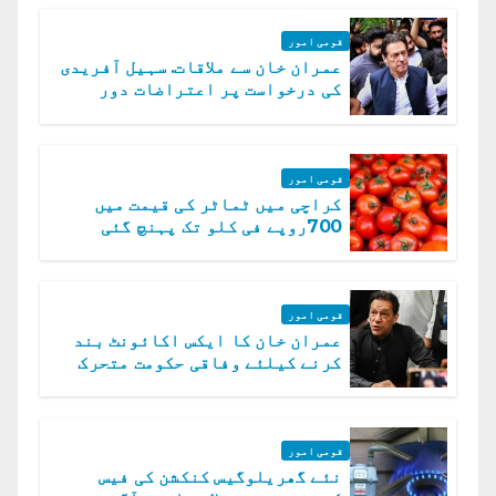
قومی امور
عمران خان سے ملاقات. سہیل آفریدی
کی درخواست پر اعتراضات دور
قومی امور
کراچی میں ٹماٹر کی قیمت میں
700روپے فی کلو تک پہنچ گئی
قومی امور
عمران خان کا ایکس اکائونٹ بند
کرنے کیلئے وفاقی حکومت متحرک
قومی امور
نئے گھریلوگیس کنکشن کی فیس