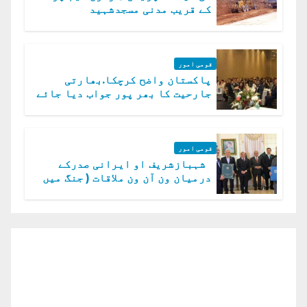
کے قریب مدنی مسجدشہید
قومی امور
پاکستان واضح کرچکا.بھارتی
جارحیت کا بھر پور جواب دیا جائے
گا.سید عاصم منیر
قومی امور
شہبازشریف او ایرانی صدرکے
درمیان ون آن ون ملاقات ( جنگ میں
دو ٹوک حمایت پر اظہار شکریہ)