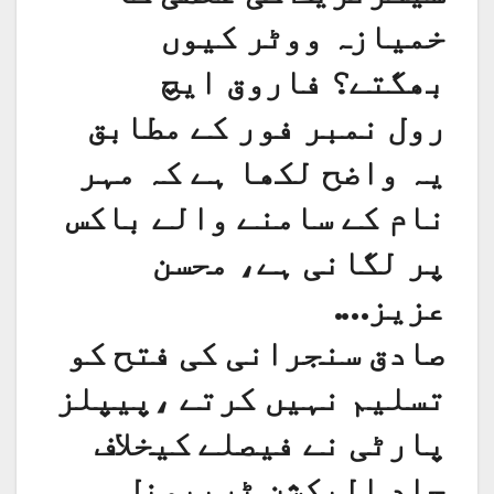
خمیازہ ووٹر کیوں
بھگتے؟ فاروق ایچ
رول نمبر فور کے مطابق
یہ واضح لکھا ہے کہ مہر
نام کے سامنے والے باکس
پر لگانی ہے، محسن
عزیز….
صادق سنجرانی کی فتح کو
تسلیم نہیں کرتے ،پیپلز
پارٹی نے فیصلے کیخلاف
جلد الیکشن ٹربیونل