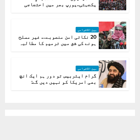
یکجہتی..یورپ بھر میں احتجاجی
لہر پھیل گئی
بین الاقوامی
20 نکاتی امن منصوبے…. غیر مسلح
ہونے کی شق میں ترمیم کا مطالبہ
بین الاقوامی
گرام ایئربیس تو دور ہم ایک انچ
بھی امریکا کو نہیں دیں گے:
افغانستان کا دو ٹوک مؤقف