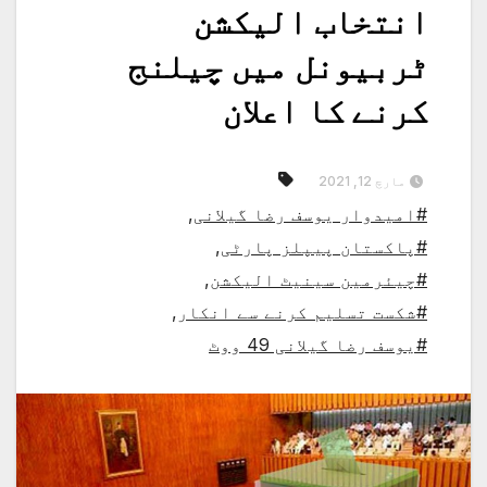
انتخاب الیکشن
ٹربیونل میں چیلنج
کرنے کا اعلان
مارچ 12, 2021
#امیدوار یوسف رضا گیلانی
,
#پاکستان پیپلز پارٹی
,
#چیئرمین سینیٹ الیکشن
,
#شکست تسلیم کرنے سے انکار
,
#یوسف رضا گیلانی 49 ووٹ