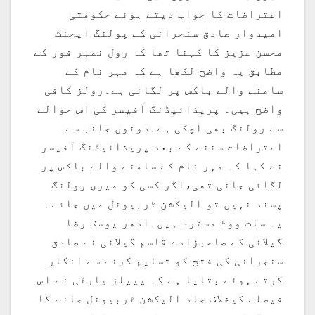
اعتراضات کا جواب دیتے ہوئے حکومتی
امیدوار صادق سنجرانی کے پولنگ ایجنٹ
محسن عزیز کا کہنا تھا کہ رول نمبر فور کے
مطابق یہ واضح لکھا ہے کہ مہر نام کے
سامنے والے باکس پر لگانی ہے۔رولز کافی
واضح ہیں۔ پریذائیڈنگ آفیسر کی اس حوالے
سے رولنگ بھی آچکی ہے۔دونوں جانب سے
اعتراضات سننے کے بعد پریذائیڈنگ آفیسر
نے کہا کہ مہر نام کے سامنے والے باکس پر
لگائی جانی تھی،اگر کسی کو میری رولنگ
پسند نہیں تو الیکشن ٹربیونل میں جائے۔
یہ سات ووٹ مسترد ہیں۔ادھر یوسف رضا
گیلانی کے صاحبزادے قاسم گیلانی نے صادق
سنجرانی کی فتح کو تسلیم کرنے سے انکار
کرتے ہوئے بتایا ہے کہ پیپلز پارٹی نے اس
فیصلے کیخلاف جلد الیکشن ٹربیونل جانے کا