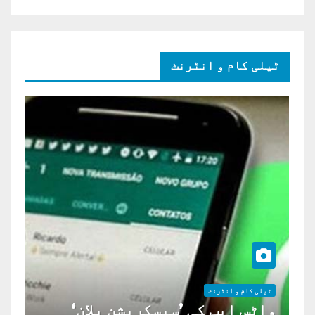
ٹیلی کام و انٹرنٹ
ٹیلی کام و انٹرنٹ
واٹس ایپ کی ’سبسکرپشن پلان‘