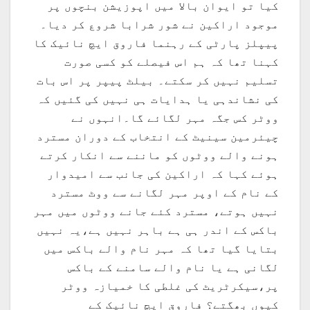
کیا تو ایوان بالا میں اپوزیشن بنچوں پر
موجود اراکین نے شور شرابا شروع کر دیا۔
پیپلز پارٹی کے رہنما فاروق ایچ نائیک کا
کہنا تھا کہ ہم اس فیصلے کو کسی صورت
تسلیم نہیں کر سکتے۔ بیلٹ پیپر پر اس بات
کی نشاندہی یا ہدایات ہی نہیں کی گئیں کہ
ووٹر کس جگہ مہر لگائے گا۔انہوں نے
چیئرمین سینیٹ کے انتخاب کے دوران مسترد
ہونے والے ووٹوں کو ماننے سے انکار کرتے
ہوئے کہا کہ اراکین کی جانب سے امیدوار
کے نام کے اوپر مہر لگانے سے ووٹ مسترد
نہیں ہوتے، مسترد کئے جانے ووٹوں میں مہر
باکس کے اندر ہی ہے باہر نہیں ہے،یہ نہیں
بتایا گیا تھا کہ مہر نام والے باکس میں
لگانی ہے یا نام والے سامنے کے باکس
پر،سیکرٹریٹ کی غلطی کا خمیازہ ووٹر
کیوں بھگتے؟ فاروق ایچ نائیک کے