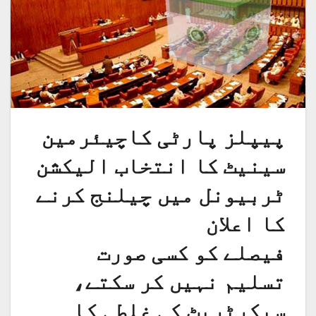
پیپلز پارٹی کاچیئرمین
سینیٹ کا انتخاب الیکشن
ٹربیونل میں چیلنج کرنے
کا اعلان
فیصلے کو کسی صورت
تسلیم نہیں کر سکتے،
سیکرٹریٹ کی غلطی کا