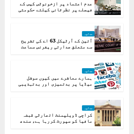
عدم اعتماد پر ازخونوٹس کیس کے
فیصلے پر نظرثانی کیلئے حکومتی
تیار درخواست دائر نہ ہوسکی
عدلیہ
آئین کے آرٹیکل 63 اے کی تشریح
سے متعلق صدارتی ریفرنس سماعت
کیلئے مقرر
عدلیہ
ہمارے معاشرے میں کیوں سوشل
میڈیا پر بدتمیزی اور بدتہذیبی
ہے؟ اسلام آباد ہائیکورٹ
عدلیہ
کراچی ڈویلپمنٹ اتھارٹی قبضہ
مافیا کو سپورٹ کررہا ہے، سندھ
ہائی کورٹ برہم