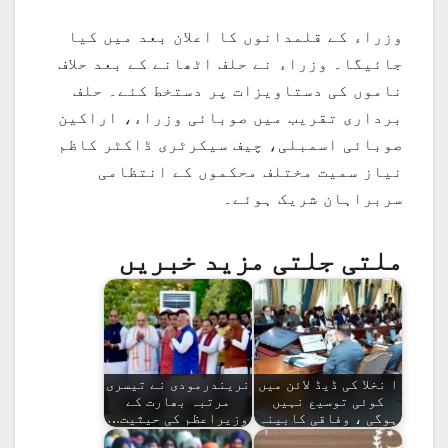
وزراء کے قلمدانوں کا اعلان بعد میں کیا
جائیگا۔ وزراء نے حلف اٹھانے کے بعد حلاف
ناموں کی دستاویزات پر دستخط کئے۔ حلف
برداری تقریب میں صوبائی وزراء، اراکین
صوبائی اسمبلی، چیف سیکرٹری ڈاکٹر کاظم
نیاز سمیت مختلف محکموں کے انتظامی
سربراہان شریک ہوئے۔
ملتی جلتی مزید خبریں
ا نخلا کی ڈیڈ لائن میں
نریندرمودی نے تیسری
کوئی توسیع نہیں
مرتبہ بھارت کے
ہوگی ، وفاقی کابینہ
وزیراعظم کی حیثیت…