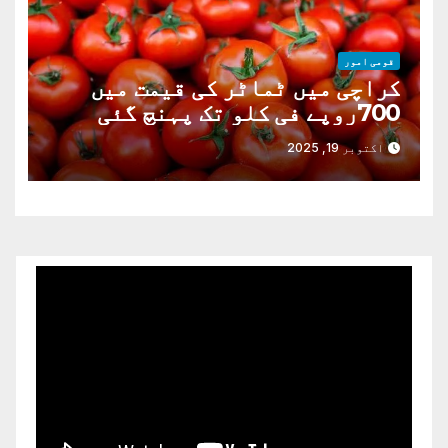
قومی امور
کراچی میں ٹماٹر کی قیمت میں
700روپے فی کلو تک پہنچ گئی
اکتوبر 19, 2025