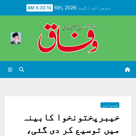
Ski
جمعرات. اگست 6th, 2026
6:30:12 AM
t
conten
قومی امور
خیبرپختونخوا کابینہ
میں توسیع کر دی گئی،