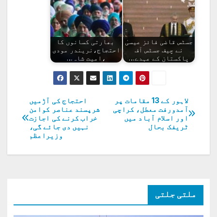
جسٹس قاضی فائز عیسیٰ
بھارتی کسانوں کا
نے چیف جسٹس آف
احتجاج،نریندر مودی
پاکستان کے عہدے…
،امیت شاہ…
لاہور کے 13 مقامات پر
احتجاج کی آڑمیں
پوسٹوں
آمدورفت معطل، کراچی
شرپسند عناصر کوامن
اور اسلام آباد میں
خراب کرنے کی اجازت
کی
ٹریفک بحال
نہیں دی جائے گی،
وزیراعظم
نیویگیشن
ملتی جلتی