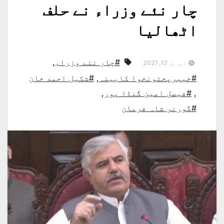
چار نئے وزراء نے حلف
اٹھالیا
#چار نئے وزراء
,
اپریل 13, 2021
#خیبرپختونخوا کابینہ
,
#شکیل احمد خان
,
#فیصل امین گنڈا پور
,
#گورنر شاہ فرمان