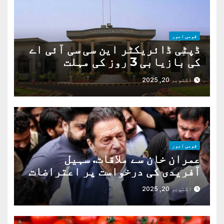
قومی امور
ڈپٹی ڈائریکٹر این سی سی آئی اے
کی بازیابی 3 روز کی مہلت
اکتوبر 20, 2025
قومی امور
عمران خان سے ملاقات. سہیل
آفریدی کی درخواست پر اعتراضات
دور
اکتوبر 20, 2025