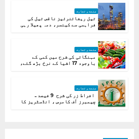
صنعت و تجارت
تیل ریفائنرئیز ناقص تیل کی
فراہمی سے کینسر، دمہ پھیلا رہی
ہیں قائمہ کمیٹی میں انکشاف
صنعت و تجارت
مہنگائی کی شرح میں کمی کے
باوجود 17 اشیا کے نرخ بڑھ گئے،
ادارہ شماریات
صنعت و تجارت
افراط زر کی شرح 9 فیصد ..
چیمبرز آف کامرس ، انڈسٹریز کا
شرح سود میں کمی کا مطالبہ