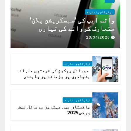
ٹیلی کام و انٹرنٹ
واٹس ایپ کی ’سبسکرپشن پلان‘
متعارف کروانے کی تیاری
23/04/2026
ٹیلی کام و انٹرنٹ
موبائل پیکجز کی قیمتیں ماہانہ
بنیادوں پر بڑھانے پر پابندی
ٹیلی کام و انٹرنٹ
پاکستان میں بہترین موبائل نیٹ
ورکس 2025