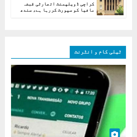
کراچی ڈویلپمنٹ اتھارٹی قبضہ
مافیا کو سپورٹ کررہا ہے، سندھ
ہائی کورٹ برہم
ٹیلی کام و انٹرنٹ