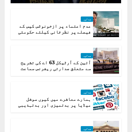
عدلیہ
عدم اعتماد پر ازخونوٹس کیس کے
فیصلے پر نظرثانی کیلئے حکومتی
تیار درخواست دائر نہ ہوسکی
عدلیہ
آئین کے آرٹیکل 63 اے کی تشریح
سے متعلق صدارتی ریفرنس سماعت
کیلئے مقرر
عدلیہ
ہمارے معاشرے میں کیوں سوشل
میڈیا پر بدتمیزی اور بدتہذیبی
ہے؟ اسلام آباد ہائیکورٹ
عدلیہ