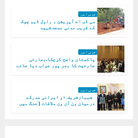
قومی امور
سی ڈی اے آپریشن ، راول ڈیم چوک
کے قریب مدنی مسجدشہید
قومی امور
پاکستان واضح کرچکا.بھارتی
جارحیت کا بھر پور جواب دیا جائے
گا.سید عاصم منیر
قومی امور
شہبازشریف او ایرانی صدرکے
درمیان ون آن ون ملاقات ( جنگ میں
دو ٹوک حمایت پر اظہار شکریہ)