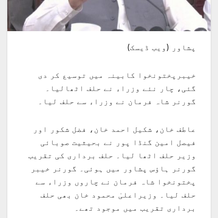
پشاور (ویب ڈیسک)
خیبرپختونخوا کابینہ میں توسیع کر دی
گئی، چار نئے وزراء نے حلف اٹھالیا۔
گورنر شاہ فرمان نے وزراء سے حلف لیا۔
عاطف خان، شکیل احمد خان، فضل شکور اور
فیصل امین گنڈا پور نے بحیثیت صوبائی
وزیر حلف اٹھا لیا۔ حلف برداری کی تقریب
گورنر ہاؤس پشاور میں ہوئی۔ گورنر خیبر
پختونخوا شاہ فرمان نے چاروں وزراء سے
حلف لیا۔ وزیراعلیٰ محمود خان بھی حلف
برداری تقریب میں موجود تھے۔