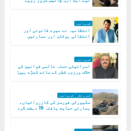
لیے ایک ارب چالیس کروڑ روپے
امداد کا اعلان
قومی امور
انتظامیہ نے میرے قانونی اور
انتقالی ہوٹلز اور عمارتیں
مسمار کر دیں، ملک صدیق
قومی امور
اسرائیلی حملہ عالمی قوانین کی
خلاف ورزی، قطر کے ساتھ کھڑے ہیں:
دفتر خارجہ
خبر و نظر
قومی امور
سکیورٹی فورسز کی کارروائیاں،
بھارتی حمایت یافتہ 19 دہشت گرد
ہلاک