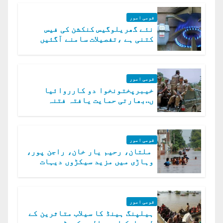
قومی امور
نئے گھریلوگیس کنکشن کی فیس
کتنی ہے ،تفصیلات سامنے آگئیں
قومی امور
خیبرپختونخوا دو کارروائیا
ں..بھارتی حمایت یافتہ فتنہ
الخوارج کے 31 دہشت گرد ہلاک
قومی امور
ملتان، رحیم یار خان، راجن پور،
وہاڑی میں مزید سیکڑوں دیہات
ڈوب گئے
قومی امور
ہیلپنگ ہینڈ کا سیلاب متاثرین کے