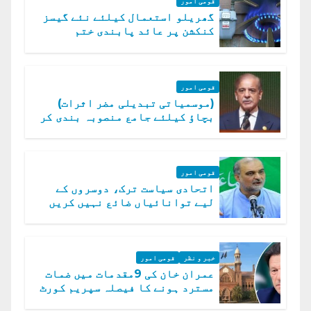
قومی امور
گھریلو استعمال کیلئے نئے گیسز
کنکشن پر عائد پابندی ختم
قومی امور
(موسمیاتی تبدیلی مضر اثرات)
بچاؤ کیلئے جامع منصوبہ بندی کر
رہے ہیں: وزیراعظم
قومی امور
اتحادی سیاست ترک، دوسروں کے
لیے توانائیاں ضائع نہیں کریں
گے، حافظ نعیم الرحمن
خبر و نظر
قومی امور
عمران خان کی 9مقدمات میں ضمات
مسترد ہونے کا فیصلہ سپریم کورٹ
میں چیلنج