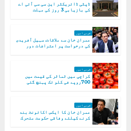
ڈپٹی ڈائریکٹر این سی سی آئی اے
کی بازیابی 3 روز کی مہلت
قومی امور
عمران خان سے ملاقات. سہیل آفریدی
کی درخواست پر اعتراضات دور
قومی امور
کراچی میں ٹماٹر کی قیمت میں
700روپے فی کلو تک پہنچ گئی
قومی امور
عمران خان کا ایکس اکائونٹ بند
کرنے کیلئے وفاقی حکومت متحرک