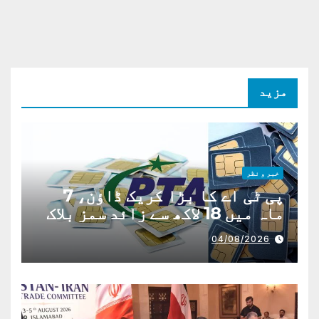
مزید
خبر و نظر
پی ٹی اے کا بڑا کریک ڈاؤن، 7
ماہ میں 18 لاکھ سے زائد سمز بلاک
04/08/2026