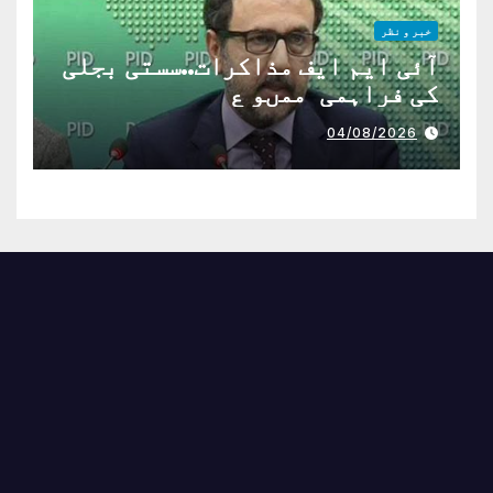
خبر و نظر
آئی ایم ایف مذاکرات..سستی بجلی
کی فراہمی ممںو ع
04/08/2026