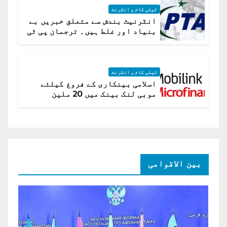
ٹیلی کام و انٹرنٹ
انٹرنیٹ بندش سے متعلق خبریں بے
بنیاد اور غلط ہیں۔ ترجمان پی ٹی
اے
ٹیلی کام و انٹرنٹ
اسلامی بینکاری کے فروغ کیلئے
موبی لنک بینک میں 20 ملین
امریکی ڈالر کی سرمایہ کاری
بین الاقوامی