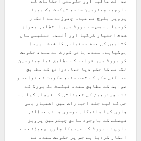
عدالت عالیہ اور حکومتی احکامات کے
باوجود چیئرمین سندھ ٹیکسٹ بک بورڈ
پرویز بلوچ نے عہدہ چھوڑنے سے انکار
کردیا ہے جس سے بورڈ میں انتظامی بحران
شدت اختیار کرگیا اور آئندہ تعلیمی سال
کتابوں کی عدم دستیابی کا خدشہ پیدا
ہوگیاہے۔ سندھ ہائی کورٹ نے سندھ حکومت
کو بورڈ میں قواعد کے مطابق نیا چیئرمین
لگانے کا حکم دیا تھا۔ذرائع کے مطابق
عدالتی حکم کے تحت سندھ حکومت نے قواعد و
ضوابط کے مطابق سندھ ٹیکسٹ بک بورڈ کے
نئے چیئرمین کی تعیناتی کا فیصلہ کیا ہے
جس کے لیے جلد اخبارات میں اشتہار بھی
جاری کیا جائیگا۔ دوسری جانب عدالتی
فیصلے کے باوجود سابق چیئرمین پرویز
بلوچ نے بورڈ کے عہدیکا چارج چھوڑنے سے
انکار کردیا ہے جس پر حکومت سندھ نے