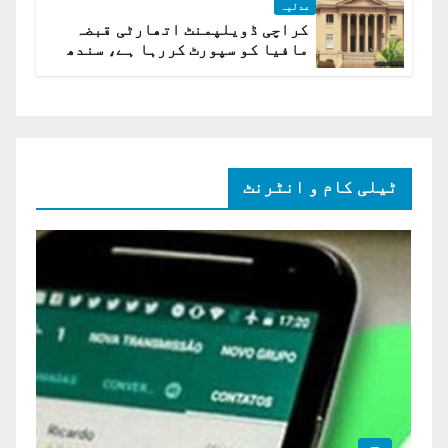
عدلیہ
کراچی ڈویلپمنٹ اتھارٹی قبضہ
مافیا کو سپورٹ کررہا ہے، سندھ
ہائی کورٹ برہم
ٹیلی کام و انٹرنٹ