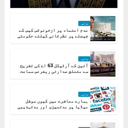
جسٹس پاکستان
عدلیہ
عدم اعتماد پر ازخونوٹس کیس کے
فیصلے پر نظرثانی کیلئے حکومتی
تیار درخواست دائر نہ ہوسکی
عدلیہ
آئین کے آرٹیکل 63 اے کی تشریح
سے متعلق صدارتی ریفرنس سماعت
کیلئے مقرر
عدلیہ
ہمارے معاشرے میں کیوں سوشل
میڈیا پر بدتمیزی اور بدتہذیبی
ہے؟ اسلام آباد ہائیکورٹ