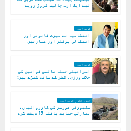
لیے ایک ارب چالیس کروڑ روپے
امداد کا اعلان
قومی امور
انتظامیہ نے میرے قانونی اور
انتقالی ہوٹلز اور عمارتیں
مسمار کر دیں، ملک صدیق
قومی امور
اسرائیلی حملہ عالمی قوانین کی
خلاف ورزی، قطر کے ساتھ کھڑے ہیں:
دفتر خارجہ
خبر و نظر
قومی امور
سکیورٹی فورسز کی کارروائیاں،
بھارتی حمایت یافتہ 19 دہشت گرد
ہلاک