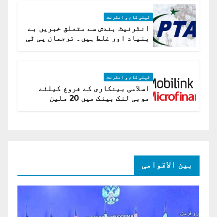
ٹیلی کام و انٹرنٹ
انٹرنیٹ بندش سے متعلق خبریں بے
بنیاد اور غلط ہیں۔ ترجمان پی ٹی
اے
ٹیلی کام و انٹرنٹ
اسلامی بینکاری کے فروغ کیلئے
موبی لنک بینک میں 20 ملین
امریکی ڈالر کی سرمایہ کاری
بین الاقوامی