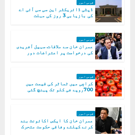
قومی امور
ڈپٹی ڈائریکٹر این سی سی آئی اے
کی بازیابی 3 روز کی مہلت
قومی امور
عمران خان سے ملاقات. سہیل آفریدی
کی درخواست پر اعتراضات دور
قومی امور
کراچی میں ٹماٹر کی قیمت میں
700روپے فی کلو تک پہنچ گئی
قومی امور
عمران خان کا ایکس اکائونٹ بند
کرنے کیلئے وفاقی حکومت متحرک