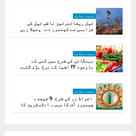
صنعت و تجارت
تیل ریفائنرئیز ناقص تیل کی
فراہمی سے کینسر، دمہ پھیلا رہی
ہیں قائمہ کمیٹی میں انکشاف
صنعت و تجارت
مہنگائی کی شرح میں کمی کے
باوجود 17 اشیا کے نرخ بڑھ گئے،
ادارہ شماریات
صنعت و تجارت
افراط زر کی شرح 9 فیصد ..
چیمبرز آف کامرس ، انڈسٹریز کا
شرح سود میں کمی کا مطالبہ