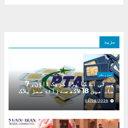
مزید
خبر و نظر
پی ٹی اے کا بڑا کریک ڈاؤن، 7
ماہ میں 18 لاکھ سے زائد سمز بلاک
04/08/2026