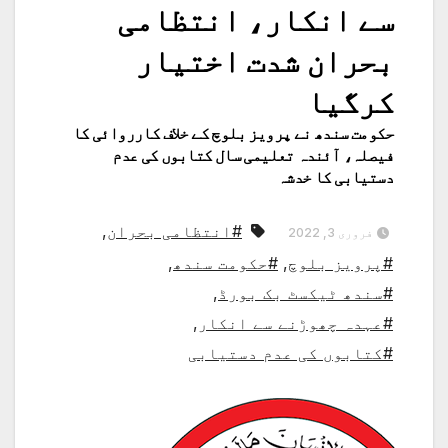
سے انکار، انتظامی
بحران شدت اختیار
کرگیا
حکومت سندھ نے پرویز بلوچ کے خلاف کارروائی کا
فیصلہ، آئندہ تعلیمی سال کتابوں کی عدم
دستیابی کا خدشہ
#انتظامی بحران
,
فروری 3, 2022
#پرویز بلوچ
,
#حکومت سندھ
,
#سندھ ٹیکسٹ بک بورڈ
,
#عہدہ چھوڑنے سے انکار
,
#کتابوں کی عدم دستیابی