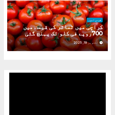
قومی امور
کراچی میں ٹماٹر کی قیمت میں
700روپے فی کلو تک پہنچ گئی
اکتوبر 19, 2025