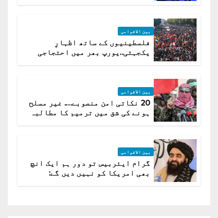
(روسی وزیرِ خارجہ )
بین الاقوامی
فلسطینیوں کے ساتھ اظہارِ
یکجہتی..یورپ بھر میں احتجاجی
لہر پھیل گئی
بین الاقوامی
20 نکاتی امن منصوبے…. غیر مسلح
ہونے کی شق میں ترمیم کا مطالبہ
بین الاقوامی
گرام ایئربیس تو دور ہم ایک انچ
بھی امریکا کو نہیں دیں گے:
افغانستان کا دو ٹوک مؤقف