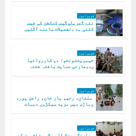
قومی امور
نئے گھریلوگیس کنکشن کی فیس
کتنی ہے ،تفصیلات سامنے آگئیں
قومی امور
خیبرپختونخوا دو کارروائیا
ں..بھارتی حمایت یافتہ فتنہ
الخوارج کے 31 دہشت گرد ہلاک
قومی امور
ملتان، رحیم یار خان، راجن پور،
وہاڑی میں مزید سیکڑوں دیہات
ڈوب گئے
قومی امور
ہیلپنگ ہینڈ کا سیلاب متاثرین کے