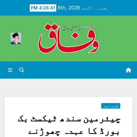
Ski
ہفتہ. اگست 8th, 2026
4:28:42 PM
t
conten
قومی امور
چیئرمین سندھ ٹیکسٹ بک
بورڈ کا عہدہ چھوڑنے