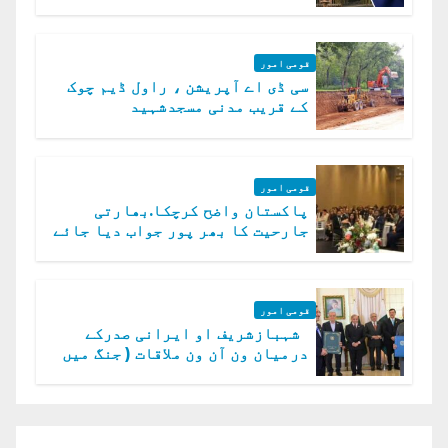
میں چیلنج
قومی امور
سی ڈی اے آپریشن ، راول ڈیم چوک
کے قریب مدنی مسجدشہید
قومی امور
پاکستان واضح کرچکا.بھارتی
جارحیت کا بھر پور جواب دیا جائے
گا.سید عاصم منیر
قومی امور
شہبازشریف او ایرانی صدرکے
درمیان ون آن ون ملاقات ( جنگ میں
دو ٹوک حمایت پر اظہار شکریہ)