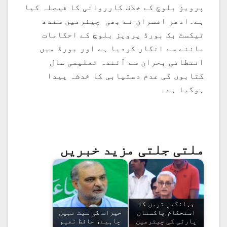
پرویز بلوچ کے خلاف کارروائی کا فیصلہ کیا
ہے۔ادھر افسران نے بھی چیئرمین سندھ
ٹیکسٹ بک بورڈ پرویز بلوچ کے احکامات
ماننے سے انکار کردیا ہے اور بورڈ میں
انتظامی بحران سے آئندہ تعلیمی سال
کتابوں کی عدم دستیابی کا خدشہ پیدا
ہوگیا ہے۔
ملتی جلتی مزید خبریں
جہانگیر ترین کا
استحکام پاکستان
خیرات کی سیٹ نہیں
پارٹی کی چیئرمین
چاہیے، حافظ نعیم