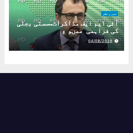
خبر و نظر
آئی ایم ایف مذاکرات..سستی بجلی
کی فراہمی ممںو ع
04/08/2026