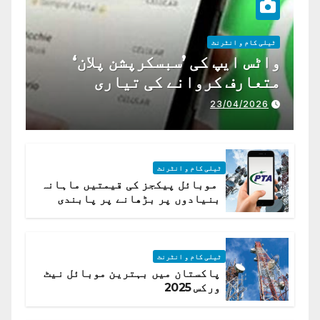
ٹیلی کام و انٹرنٹ
واٹس ایپ کی ’سبسکرپشن پلان‘
متعارف کروانے کی تیاری
23/04/2026
ٹیلی کام و انٹرنٹ
موبائل پیکجز کی قیمتیں ماہانہ
بنیادوں پر بڑھانے پر پابندی
ٹیلی کام و انٹرنٹ
پاکستان میں بہترین موبائل نیٹ
ورکس 2025