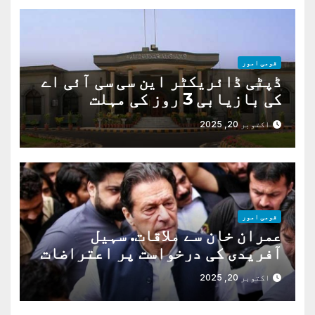
قومی امور
ڈپٹی ڈائریکٹر این سی سی آئی اے
کی بازیابی 3 روز کی مہلت
اکتوبر 20, 2025
قومی امور
عمران خان سے ملاقات. سہیل
آفریدی کی درخواست پر اعتراضات
دور
اکتوبر 20, 2025