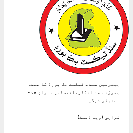
چیئرمین سندھ ٹیکسٹ بک بورڈ کا عہدہ
چھوڑنے سے انکار،انتظامی بحران شدت
اختیار کرگیا
کراچی (ویب ڈیسک)