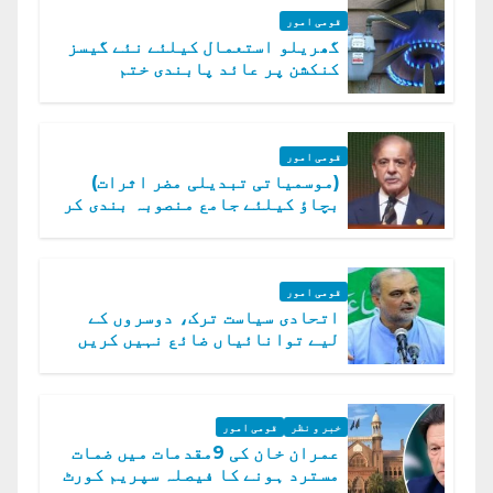
قومی امور
گھریلو استعمال کیلئے نئے گیسز
کنکشن پر عائد پابندی ختم
قومی امور
(موسمیاتی تبدیلی مضر اثرات)
بچاؤ کیلئے جامع منصوبہ بندی کر
رہے ہیں: وزیراعظم
قومی امور
اتحادی سیاست ترک، دوسروں کے
لیے توانائیاں ضائع نہیں کریں
گے، حافظ نعیم الرحمن
خبر و نظر
قومی امور
عمران خان کی 9مقدمات میں ضمات
مسترد ہونے کا فیصلہ سپریم کورٹ