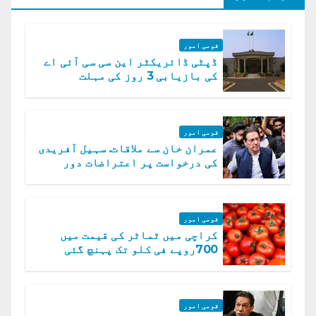
قومی امور
ڈپٹی ڈائریکٹر این سی سی آئی اے
کی بازیابی 3 روز کی مہلت
قومی امور
عمران خان سے ملاقات. سہیل آفریدی
کی درخواست پر اعتراضات دور
قومی امور
کراچی میں ٹماٹر کی قیمت میں
700روپے فی کلو تک پہنچ گئی
قومی امور