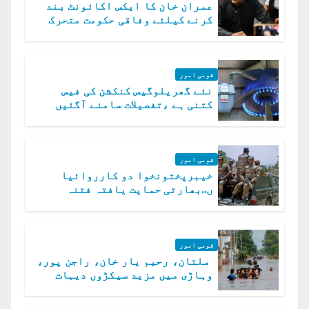
عمران خان کا ایکس اکائونٹ بند
کرنے کیلئے وفاقی حکومت متحرک
قومی امور
نئے گھریلوگیس کنکشن کی فیس
کتنی ہے ،تفصیلات سامنے آگئیں
قومی امور
خیبرپختونخوا دو کارروائیا
ں..بھارتی حمایت یافتہ فتنہ
الخوارج کے 31 دہشت گرد ہلاک
قومی امور
ملتان، رحیم یار خان، راجن پور،
وہاڑی میں مزید سیکڑوں دیہات
ڈوب گئے