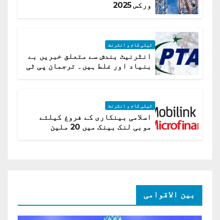
ورکس 2025
ٹیلی کام و انٹرنٹ
انٹرنیٹ بندش سے متعلق خبریں بے
بنیاد اور غلط ہیں۔ ترجمان پی ٹی
اے
ٹیلی کام و انٹرنٹ
اسلامی بینکاری کے فروغ کیلئے
موبی لنک بینک میں 20 ملین
امریکی ڈالر کی سرمایہ کاری
بین الاقوامی