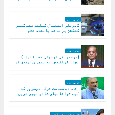
ہلاک
قومی امور
گھریلو استعمال کیلئے نئے گیسز
کنکشن پر عائد پابندی ختم
قومی امور
(موسمیاتی تبدیلی مضر اثرات)
بچاؤ کیلئے جامع منصوبہ بندی کر
رہے ہیں: وزیراعظم
قومی امور
اتحادی سیاست ترک، دوسروں کے
لیے توانائیاں ضائع نہیں کریں
گے، حافظ نعیم الرحمن
خبر و نظر
قومی امور