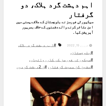
اہم دہشت گرد ہلاک، دو
گرفتار
سیکیورٹی فورسز نے بلوچستان کے علاقے پسنی میں
امن متاثر کرنے والے دشمنوں کے خلاف بھرپور
آپریشن کیا۔
#اہم دہشت گرد ہلاک
,
فروری 15, 2022
#بلوچستان
,
#سیکورٹی فورسز کی کارروائیاں
,
#مشین گن سمیت گرفتار
,
#ن 2دہشت گردوں