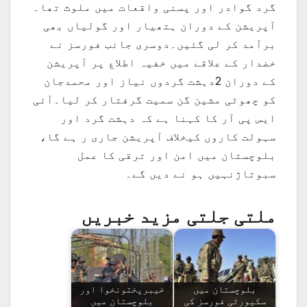
گرد گوادر اور پسنی واقعات میں ملوث تھا۔
آپریشن کے دوران ہتھیار اور گولیاں بھی
برآمد کر لی گئیں۔دوسری جانب فورسز نے
خضدار کے علاقے میں خفیہ اطلاع پر آپریشن
کے دوران 2دہشت گردوں نیاز اور محمدجان
کو چھوٹی مشین گن سمیت گرفتار کر لیا۔آئی
ایس پی آر کا کہنا ہے کہ دہشت گرد اور
سہولت کاروں کیخلاف آپریشن جاری ر ہے گا،
بلوچستان میں امن اور ترقی کا عمل
سبوتاژنہیں ہو نے دیں گے۔
ملتی جلتی مزید خبریں
بلوچستان میں
خیبرپختونخوا اور
سکیورٹی فورسز کی
بلوچستان میں