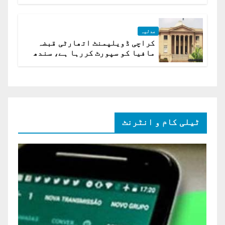
ہے؟ اسلام آباد ہائیکورٹ
عدلیہ
کراچی ڈویلپمنٹ اتھارٹی قبضہ
مافیا کو سپورٹ کررہا ہے، سندھ
ہائی کورٹ برہم
ٹیلی کام و انٹرنٹ