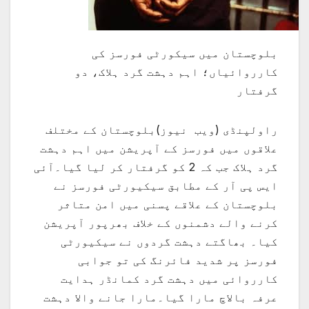
بلوچستان میں سیکورٹی فورسز کی
کارروائیاں؛ اہم دہشت گرد ہلاک، دو
گرفتار
راولپنڈی (ویب نیوز)بلوچستان کے مختلف
علاقوں میں فورسز کے آپریشن میں اہم دہشت
گرد ہلاک جب کہ 2 کو گرفتار کر لیا گیا۔آئی
ایس پی آر کے مطابق سیکیورٹی فورسز نے
بلوچستان کے علاقے پسنی میں امن متاثر
کرنے والے دشمنوں کے خلاف بھرپور آپریشن
کیا۔ بھاگتے دہشت گردوں نے سیکیورٹی
فورسز پر شدید فائرنگ کی تو جوابی
کارروائی میں دہشت گرد کمانڈر ہدایت
عرفہ بالاچ مارا گیا۔مارا جانے والا دہشت