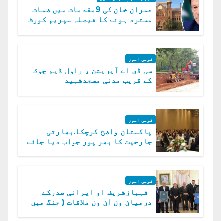
عمران خان کی 9مقدمات میں ضمات
مسترد ہونے کا فیصلہ سپریم کورٹ
میں چیلنج
قومی امور
سی ڈی اے آپریشن ، راول ڈیم چوک
کے قریب مدنی مسجدشہید
قومی امور
پاکستان واضح کرچکا.بھارتی
جارحیت کا بھر پور جواب دیا جائے
گا.سید عاصم منیر
قومی امور
شہبازشریف او ایرانی صدرکے
درمیان ون آن ون ملاقات ( جنگ میں
دو ٹوک حمایت پر اظہار شکریہ)