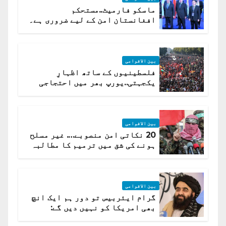
ماسکو فارمیٹ..مستحکم
افغانستان امن کے لیے ضروری ہے۔
(روسی وزیرِ خارجہ )
بین الاقوامی
فلسطینیوں کے ساتھ اظہارِ
یکجہتی..یورپ بھر میں احتجاجی
لہر پھیل گئی
بین الاقوامی
20 نکاتی امن منصوبے…. غیر مسلح
ہونے کی شق میں ترمیم کا مطالبہ
بین الاقوامی
گرام ایئربیس تو دور ہم ایک انچ
بھی امریکا کو نہیں دیں گے:
افغانستان کا دو ٹوک مؤقف