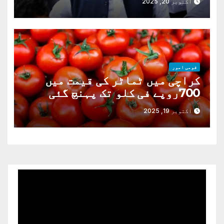
اکتوبر 20, 2025
قومی امور
کراچی میں ٹماٹر کی قیمت میں
700روپے فی کلو تک پہنچ گئی
اکتوبر 19, 2025