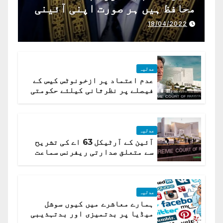
محافظ ہیں ہر صورت اپنی آئینی
ذمہ داری ادا کرینگے ، چیف
18/04/2022
جسٹس پاکستان
عدلیہ
عدم اعتماد پر ازخونوٹس کیس کے
فیصلے پر نظرثانی کیلئے حکومتی
تیار درخواست دائر نہ ہوسکی
عدلیہ
آئین کے آرٹیکل 63 اے کی تشریح
سے متعلق صدارتی ریفرنس سماعت
کیلئے مقرر
عدلیہ
ہمارے معاشرے میں کیوں سوشل
میڈیا پر بدتمیزی اور بدتہذیبی