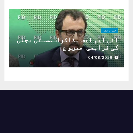
خبر و نظر
آئی ایم ایف مذاکرات..سستی بجلی
کی فراہمی ممںو ع
04/08/2026