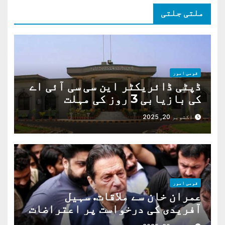
ملتی جلتی
قومی امور
ڈپٹی ڈائریکٹر این سی سی آئی اے
کی بازیابی 3 روز کی مہلت
اکتوبر 20, 2025
قومی امور
عمران خان سے ملاقات. سہیل
آفریدی کی درخواست پر اعتراضات
دور