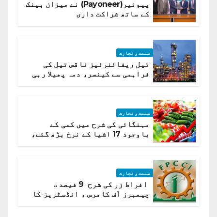
پیونیر(Payoneer) نے میزان بینک
کے ساتھ شراکت داری
صنعت و تجارت
تیل ریفائنرئیز ناقص تیل کی
فراہمی سے کینسر، دمہ پھیلا رہی
ہیں قائمہ کمیٹی میں انکشاف
صنعت و تجارت
مہنگائی کی شرح میں کمی کے
باوجود 17 اشیا کے نرخ بڑھ گئے،
ادارہ شماریات
صنعت و تجارت
افراط زر کی شرح 9 فیصد ..
چیمبرز آف کامرس ، انڈسٹریز کا
شرح سود میں کمی کا مطالبہ