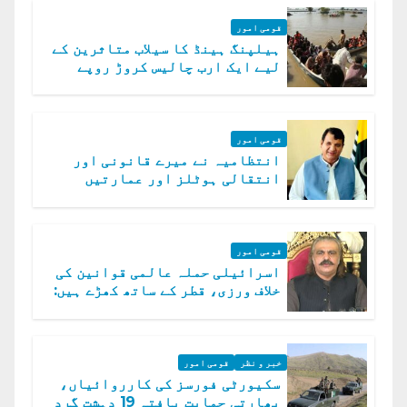
قومی امور
ہیلپنگ ہینڈ کا سیلاب متاثرین کے
لیے ایک ارب چالیس کروڑ روپے
امداد کا اعلان
قومی امور
انتظامیہ نے میرے قانونی اور
انتقالی ہوٹلز اور عمارتیں
مسمار کر دیں، ملک صدیق
قومی امور
اسرائیلی حملہ عالمی قوانین کی
خلاف ورزی، قطر کے ساتھ کھڑے ہیں:
دفتر خارجہ
خبر و نظر
قومی امور
سکیورٹی فورسز کی کارروائیاں،
بھارتی حمایت یافتہ 19 دہشت گرد