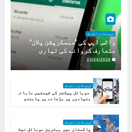
ٹیلی کام و انٹرنٹ
واٹس ایپ کی ’سبسکرپشن پلان‘
متعارف کروانے کی تیاری
23/04/2026
ٹیلی کام و انٹرنٹ
موبائل پیکجز کی قیمتیں ماہانہ
بنیادوں پر بڑھانے پر پابندی
ٹیلی کام و انٹرنٹ
پاکستان میں بہترین موبائل نیٹ