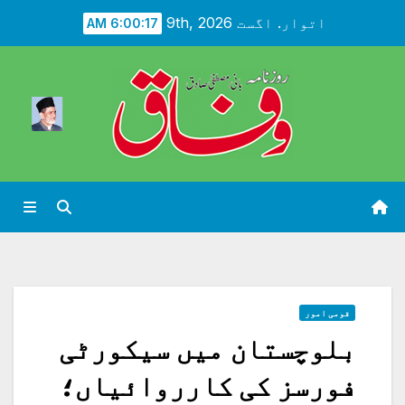
Ski
اتوار. اگست 9th, 2026
6:00:19 AM
t
conten
قومی امور
بلوچستان میں سیکورٹی
فورسز کی کارروائیاں؛