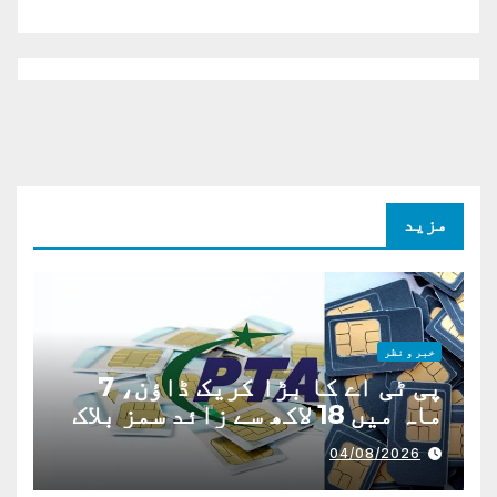
مزید
خبر و نظر
پی ٹی اے کا بڑا کریک ڈاؤن، 7
ماہ میں 18 لاکھ سے زائد سمز بلاک
04/08/2026