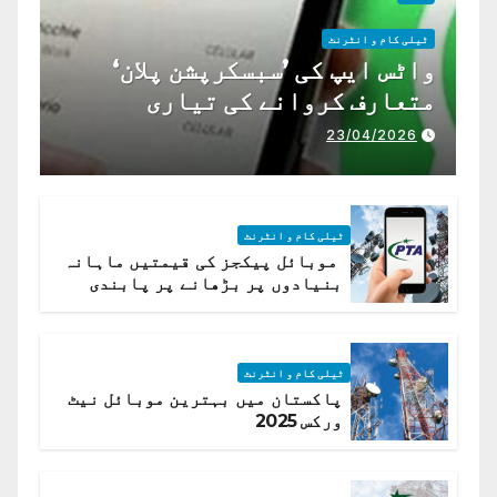
ٹیلی کام و انٹرنٹ
واٹس ایپ کی ’سبسکرپشن پلان‘
متعارف کروانے کی تیاری
23/04/2026
ٹیلی کام و انٹرنٹ
موبائل پیکجز کی قیمتیں ماہانہ
بنیادوں پر بڑھانے پر پابندی
ٹیلی کام و انٹرنٹ
پاکستان میں بہترین موبائل نیٹ
ورکس 2025