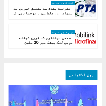
ٹیلی کام و انٹرنٹ
انٹرنیٹ بندش سے متعلق خبریں بے
بنیاد اور غلط ہیں۔ ترجمان پی ٹی
اے
ٹیلی کام و انٹرنٹ
اسلامی بینکاری کے فروغ کیلئے
موبی لنک بینک میں 20 ملین
امریکی ڈالر کی سرمایہ کاری
بین الاقوامی