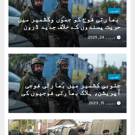
کشمیر
بھارتی فوج کو جموں وکشمیر میں
حریت پسندوں کے خلاف جدید ڈرون
مل گئے
فروری 24, 2025
کشمیر
جنوبی کشمیر میں بھارتی فوجی
آپریشن، ہلاک بھارتی فوجیوں کی
تعداد بڑھ کر4 ہو گئی
ستمبر 15, 2023