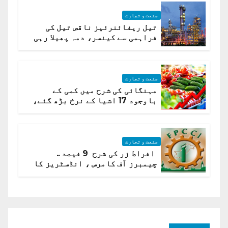
صنعت و تجارت
تیل ریفائنرئیز ناقص تیل کی
فراہمی سے کینسر، دمہ پھیلا رہی
ہیں قائمہ کمیٹی میں انکشاف
صنعت و تجارت
مہنگائی کی شرح میں کمی کے
باوجود 17 اشیا کے نرخ بڑھ گئے،
ادارہ شماریات
صنعت و تجارت
افراط زر کی شرح 9 فیصد ..
چیمبرز آف کامرس ، انڈسٹریز کا
شرح سود میں کمی کا مطالبہ