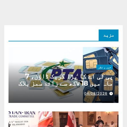
مزید
خبر و نظر
پی ٹی اے کا بڑا کریک ڈاؤن، 7
ماہ میں 18 لاکھ سے زائد سمز بلاک
04/08/2026