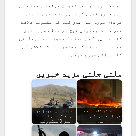
دو دکانوں کو بھی نقصان پہنچا ۔ حملے کی
زمہ داری قبول کرتے ہوئے عسکری تنظیم
فریڈم فورس نے اعلان کیا کہ مقبوضہ علاقے
میں قابض بھارتی فوج پر حملے مزید تیز
کئے جائیں گے ، حملے کے فورا بعد بھارتی
فورسز نے علاقے کا محاصرہ کر کے تلاشی کی
کارروائی شروع کردی۔
ملتی جلتی مزید خبریں
ماسکو کنسرٹ کے
سیکورٹی فورسز پر
دوران فائرنگ ، دستی
دہشت گردوں کے حملے
بم…
میں 10سیکورٹی…