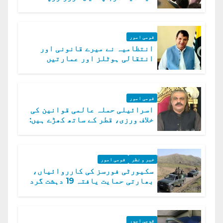
امداد کا اعلان
قومی امور
انتظامیہ نے میرے قانونی اور
انتقالی ہوٹلز اور عمارتیں
مسمار کر دیں، ملک صدیق
قومی امور
اسرائیلی حملہ عالمی قوانین کی
خلاف ورزی، قطر کے ساتھ کھڑے ہیں:
دفتر خارجہ
خبر و نظر
قومی امور
سکیورٹی فورسز کی کارروائیاں،
بھارتی حمایت یافتہ 19 دہشت گرد
ہلاک
قومی امور