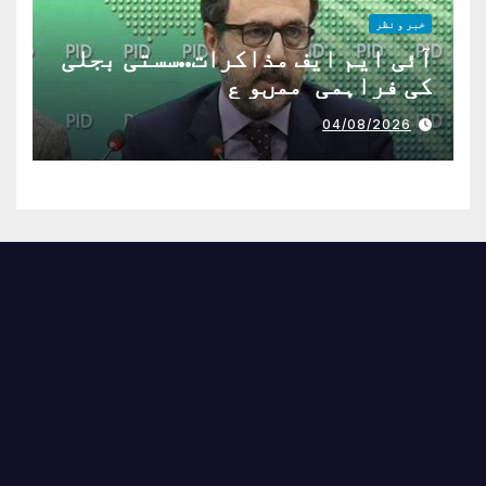
خبر و نظر
آئی ایم ایف مذاکرات..سستی بجلی
کی فراہمی ممںو ع
04/08/2026