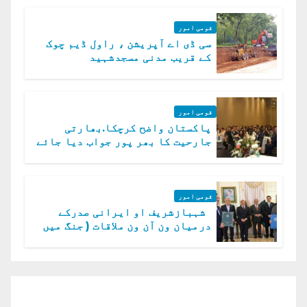
قومی امور
سی ڈی اے آپریشن ، راول ڈیم چوک
کے قریب مدنی مسجدشہید
قومی امور
پاکستان واضح کرچکا.بھارتی
جارحیت کا بھر پور جواب دیا جائے
گا.سید عاصم منیر
قومی امور
شہبازشریف او ایرانی صدرکے
درمیان ون آن ون ملاقات ( جنگ میں
دو ٹوک حمایت پر اظہار شکریہ)