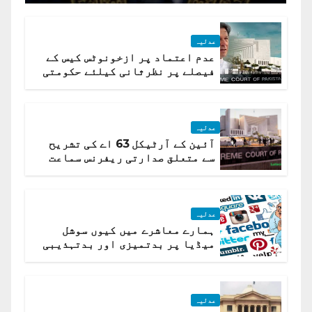
عدلیہ
عدم اعتماد پر ازخونوٹس کیس کے
فیصلے پر نظرثانی کیلئے حکومتی
تیار درخواست دائر نہ ہوسکی
عدلیہ
آئین کے آرٹیکل 63 اے کی تشریح
سے متعلق صدارتی ریفرنس سماعت
کیلئے مقرر
عدلیہ
ہمارے معاشرے میں کیوں سوشل
میڈیا پر بدتمیزی اور بدتہذیبی
ہے؟ اسلام آباد ہائیکورٹ
عدلیہ