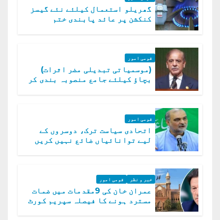
گھریلو استعمال کیلئے نئے گیسز
کنکشن پر عائد پابندی ختم
قومی امور
(موسمیاتی تبدیلی مضر اثرات)
بچاؤ کیلئے جامع منصوبہ بندی کر
رہے ہیں: وزیراعظم
قومی امور
اتحادی سیاست ترک، دوسروں کے
لیے توانائیاں ضائع نہیں کریں
گے، حافظ نعیم الرحمن
خبر و نظر
قومی امور
عمران خان کی 9مقدمات میں ضمات
مسترد ہونے کا فیصلہ سپریم کورٹ
میں چیلنج