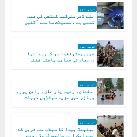
قومی امور
نئے گھریلوگیس کنکشن کی فیس
کتنی ہے ،تفصیلات سامنے آگئیں
قومی امور
خیبرپختونخوا دو کارروائیا
ں..بھارتی حمایت یافتہ فتنہ
الخوارج کے 31 دہشت گرد ہلاک
قومی امور
ملتان، رحیم یار خان، راجن پور،
وہاڑی میں مزید سیکڑوں دیہات
ڈوب گئے
قومی امور
ہیلپنگ ہینڈ کا سیلاب متاثرین کے
لیے ایک ارب چالیس کروڑ روپے