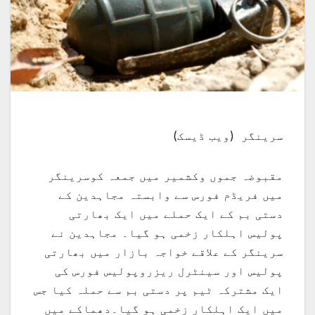
سرینگر (ویب ڈیسک)
مقبوضہ جموں وکشمیر میں جمعہ کوسرینگر
میں فریڈم فورس سے وابستہ مجاہدین کے
دستی بم کے ایک حملے میں ایک بھارتی
پولیس اہلکار زخمی ہو گیا۔ مجاہدین نے
سرینگر کے علاقے خواجہ بازار میں بھارتی
پولیس اور سینٹرل ریزروپولیس فورس کی
ایک مشترکہ ٹیم پر دستی بم سے حملہ کیا جس
میں ایک اہلکار زخمی ہو گیا۔دھماکے میں