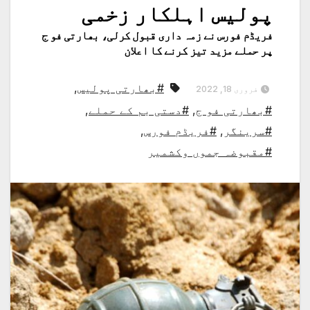
پولیس اہلکار زخمی
فریڈم فورس نے زمہ داری قبول کرلی، بھارتی فو ج
پر حملے مزید تیز کرنے کا اعلان
#بھارتی پولیس
,
فروری 18, 2022
#بھارتی فو ج
,
#دستی بم کے حملے
,
#سرینگر
,
#فریڈم فورس
,
#مقبوضہ جموں وکشمیر