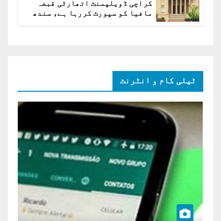
کراچی ڈویلپمنٹ اتھارٹی قبضہ
مافیا کو سپورٹ کررہا ہے، سندھ
ہائی کورٹ برہم
ٹیلی کام و انٹرنٹ