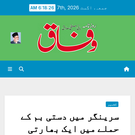
Ski
جمعہ. اگست 7th, 2026
6:18:27 AM
t
conten
کشمیر
سرینگر میں دستی بم کے
حملے میں ایک بھارتی