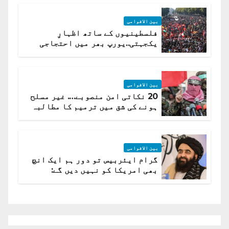
بین الاقوامی
فلسطینیوں کے ساتھ اظہارِ
یکجہتی..یورپ بھر میں احتجاجی
لہر پھیل گئی
بین الاقوامی
20 نکاتی امن منصوبے…. غیر مسلح
ہونے کی شق میں ترمیم کا مطالبہ
بین الاقوامی
گرام ایئربیس تو دور ہم ایک انچ
بھی امریکا کو نہیں دیں گے:
افغانستان کا دو ٹوک مؤقف