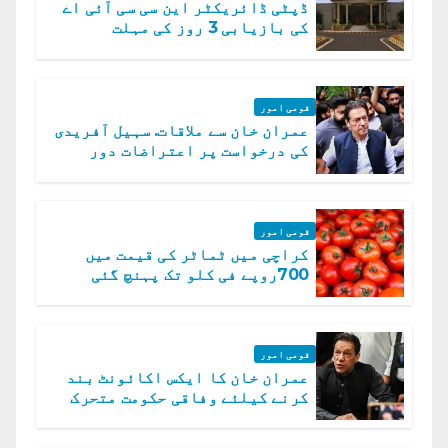
ڈپٹی ڈائریکٹر این سی سی آئی اے
کی بازیابی 3 روز کی مہلت
قومی امور
عمران خان سے ملاقات. سہیل آفریدی
کی درخواست پر اعتراضات دور
قومی امور
کراچی میں ٹماٹر کی قیمت میں
700روپے فی کلو تک پہنچ گئی
قومی امور
عمران خان کا ایکس اکائونٹ بند
کرنے کیلئے وفاقی حکومت متحرک