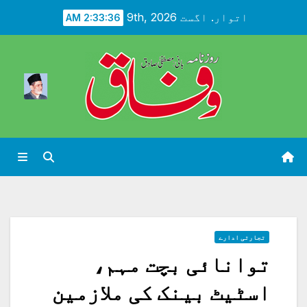
Ski
اتوار. اگست 9th, 2026
2:33:38 AM
t
conten
تجارتی ادارے
توانائی بچت مہم،
اسٹیٹ بینک کی ملازمین