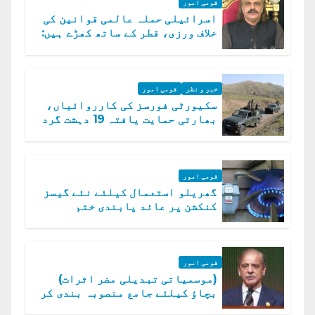
قومی امور
اسرائیلی حملہ عالمی قوانین کی
خلاف ورزی، قطر کے ساتھ کھڑے ہیں:
دفتر خارجہ
خبر و نظر
قومی امور
سکیورٹی فورسز کی کارروائیاں،
بھارتی حمایت یافتہ 19 دہشت گرد
ہلاک
قومی امور
گھریلو استعمال کیلئے نئے گیسز
کنکشن پر عائد پابندی ختم
قومی امور
(موسمیاتی تبدیلی مضر اثرات)
بچاؤ کیلئے جامع منصوبہ بندی کر
رہے ہیں: وزیراعظم