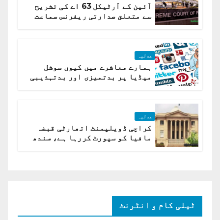
آئین کے آرٹیکل 63 اے کی تشریح
سے متعلق صدارتی ریفرنس سماعت
کیلئے مقرر
عدلیہ
ہمارے معاشرے میں کیوں سوشل
میڈیا پر بدتمیزی اور بدتہذیبی
ہے؟ اسلام آباد ہائیکورٹ
عدلیہ
کراچی ڈویلپمنٹ اتھارٹی قبضہ
مافیا کو سپورٹ کررہا ہے، سندھ
ہائی کورٹ برہم
ٹیلی کام و انٹرنٹ