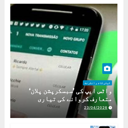
ٹیلی کام و انٹرنٹ
واٹس ایپ کی ’سبسکرپشن پلان‘
متعارف کروانے کی تیاری
23/04/2026