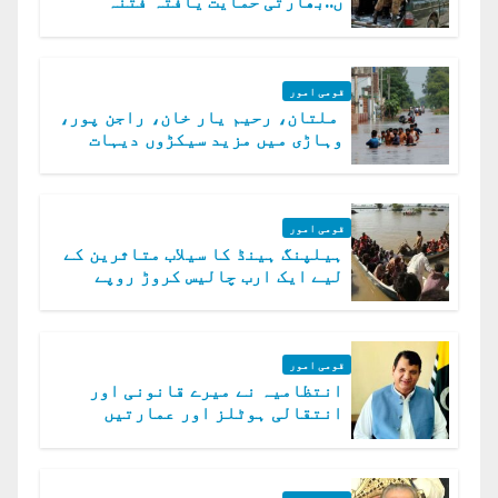
ں..بھارتی حمایت یافتہ فتنہ
الخوارج کے 31 دہشت گرد ہلاک
قومی امور
ملتان، رحیم یار خان، راجن پور،
وہاڑی میں مزید سیکڑوں دیہات
ڈوب گئے
قومی امور
ہیلپنگ ہینڈ کا سیلاب متاثرین کے
لیے ایک ارب چالیس کروڑ روپے
امداد کا اعلان
قومی امور
انتظامیہ نے میرے قانونی اور
انتقالی ہوٹلز اور عمارتیں
مسمار کر دیں، ملک صدیق