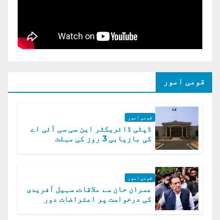
قومی امور
قومی امور
ڈپٹی ڈائریکٹر این سی سی آئی اے
کی بازیابی 3 روز کی مہلت
قومی امور
عمران خان سے ملاقات. سہیل آفریدی
کی درخواست پر اعتراضات دور