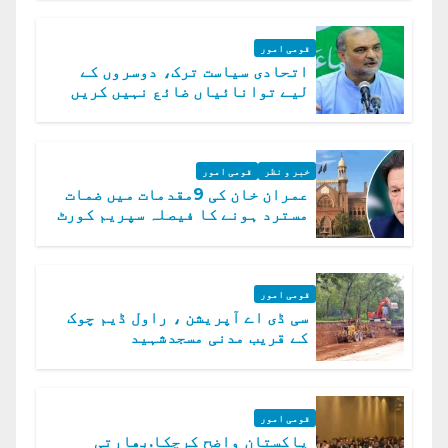
قومی امور
اتحادی سیاست ترک، دوسروں کے
لیے توانائیاں ضائع نہیں کریں
گے، حافظ نعیم الرحمن
خبر و نظر
قومی امور
عمران خان کی 9مقدمات میں ضمات
مسترد ہونے کا فیصلہ سپریم کورٹ
میں چیلنج
قومی امور
سی ڈی اے آپریشن ، راول ڈیم چوک
کے قریب مدنی مسجدشہید
قومی امور
پاکستان واضح کرچکا.بھارتی