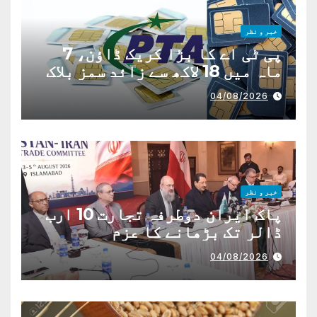
خبر و نظر
پی ٹی اے کا بڑا کریک ڈاؤن، 7
ماہ میں 18 لاکھ سے زائد سمز بلاک
04/08/2026
خبر و نظر
پاک ایران دوطرفہ تجارت 10 ارب
ڈالر تک بڑھانے کا عزم
04/08/2026