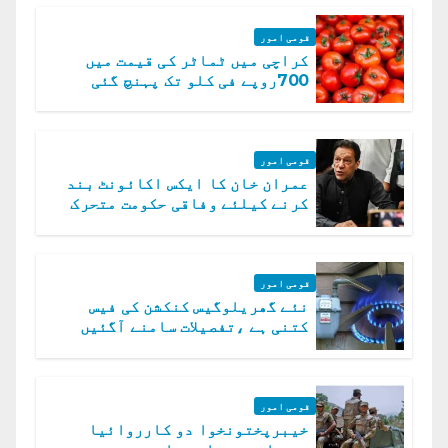
قومی امور
کراچی میں ٹماٹر کی قیمت میں
700روپے فی کلو تک پہنچ گئی
قومی امور
عمران خان کا ایکس اکائونٹ بند
کرنے کیلئے وفاقی حکومت متحرک
قومی امور
نئے گھریلوگیس کنکشن کی فیس
کتنی ہے ،تفصیلات سامنے آگئیں
قومی امور
خیبرپختونخوا دو کارروائیا