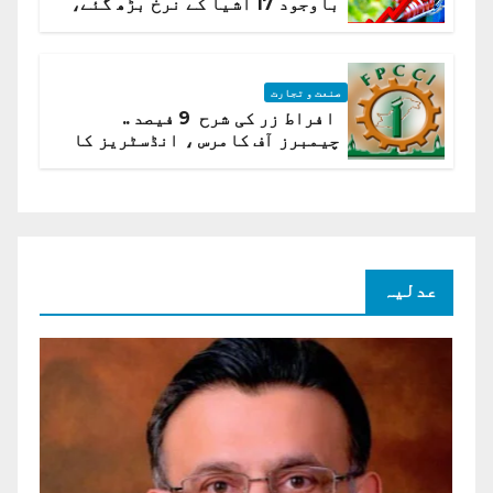
باوجود 17 اشیا کے نرخ بڑھ گئے،
ادارہ شماریات
صنعت و تجارت
افراط زر کی شرح 9 فیصد ..
چیمبرز آف کامرس ، انڈسٹریز کا
شرح سود میں کمی کا مطالبہ
عدلیہ