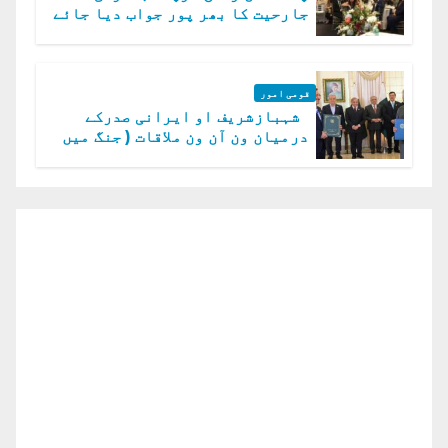
جارحیت کا بھر پور جواب دیا جائے
گا.سید عاصم منیر
قومی امور
شہبازشریف او ایرانی صدرکے
درمیان ون آن ون ملاقات ( جنگ میں
دو ٹوک حمایت پر اظہار شکریہ)