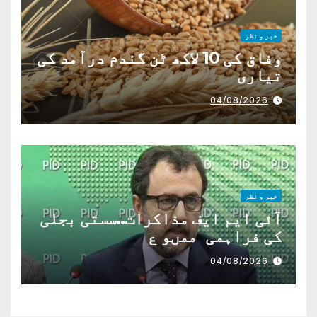
خبر و نظر
وفاق کی 10 لاکھ ٹن گندم درآمد کی
تیاری
04/08/2026
خبر و نظر
آئی ایم ایف مذاکرات..سستی بجلی
کی فراہمی ممںو ع
04/08/2026