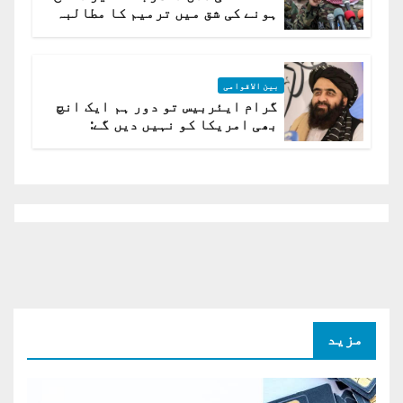
ہونے کی شق میں ترمیم کا مطالبہ
بین الاقوامی
گرام ایئربیس تو دور ہم ایک انچ
بھی امریکا کو نہیں دیں گے:
افغانستان کا دو ٹوک مؤقف
مزید