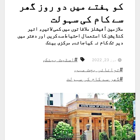
کو ہفتے میں دو روز گھر
سے کام کی سہولت
ملازمین آفیشلز ملاقاتوں میں کمی لائیں، ائیر
کنڈیشن کا استعمال احتیاط سے کریں اور دفتر میں
دیر تک کام نہ کیاجائے، مرکزی بینک
#اسٹیٹ بینک
,
جون 23, 2022
#توانائی بچت مہم
,
#گھر سے کام کی سہولت