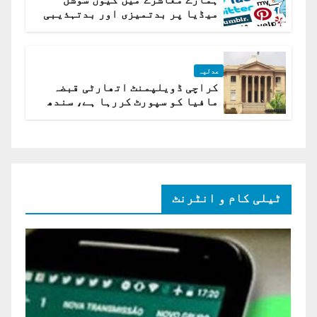
میڈیا پر بدتمیزی اور بدتہذیبی
ہے؟ اسلام آباد ہائیکورٹ
عدلیہ
کراچی ڈویلپمنٹ اتھارٹی قبضہ
مافیا کو سپورٹ کررہا ہے، سندھ
ہائی کورٹ برہم
ٹیلی کام و انٹرنٹ