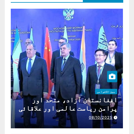
بین الاقوامی
افغانستان آزاد، متحد اور
پرامن ریاست عالمی اور علاقائی
تعاون کے لیے ناگزیر ہے
08/10/2025