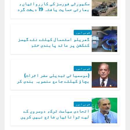
سکیورٹی فورسز کی کارروائیاں،
بھارتی حمایت یافتہ 19 دہشت گرد
ہلاک
قومی امور
گھریلو استعمال کیلئے نئے گیسز
کنکشن پر عائد پابندی ختم
قومی امور
(موسمیاتی تبدیلی مضر اثرات)
بچاؤ کیلئے جامع منصوبہ بندی کر
رہے ہیں: وزیراعظم
قومی امور
اتحادی سیاست ترک، دوسروں کے
لیے توانائیاں ضائع نہیں کریں
گے، حافظ نعیم الرحمن