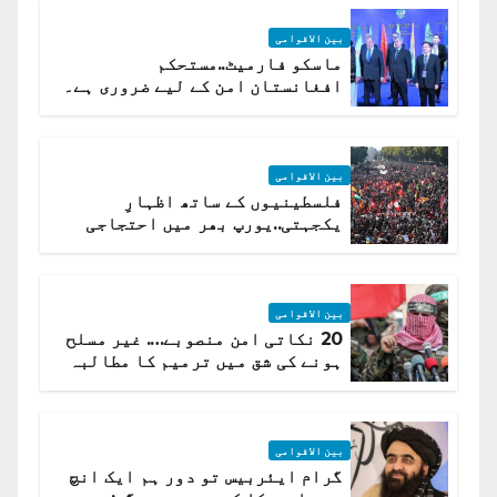
بین الاقوامی
ماسکو فارمیٹ..مستحکم
افغانستان امن کے لیے ضروری ہے۔
(روسی وزیرِ خارجہ )
بین الاقوامی
فلسطینیوں کے ساتھ اظہارِ
یکجہتی..یورپ بھر میں احتجاجی
لہر پھیل گئی
بین الاقوامی
20 نکاتی امن منصوبے…. غیر مسلح
ہونے کی شق میں ترمیم کا مطالبہ
بین الاقوامی
گرام ایئربیس تو دور ہم ایک انچ