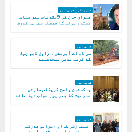
خبر و نظر
قومی امور
عمران خان کی 9مقدمات میں ضمات
مسترد ہونے کا فیصلہ سپریم کورٹ
میں چیلنج
قومی امور
سی ڈی اے آپریشن ، راول ڈیم چوک
کے قریب مدنی مسجدشہید
قومی امور
پاکستان واضح کرچکا.بھارتی
جارحیت کا بھر پور جواب دیا جائے
گا.سید عاصم منیر
قومی امور
شہبازشریف او ایرانی صدرکے
درمیان ون آن ون ملاقات ( جنگ میں