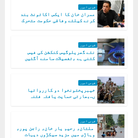
قومی امور
عمران خان کا ایکس اکائونٹ بند
کرنے کیلئے وفاقی حکومت متحرک
قومی امور
نئے گھریلوگیس کنکشن کی فیس
کتنی ہے ،تفصیلات سامنے آگئیں
قومی امور
خیبرپختونخوا دو کارروائیا
ں..بھارتی حمایت یافتہ فتنہ
الخوارج کے 31 دہشت گرد ہلاک
قومی امور
ملتان، رحیم یار خان، راجن پور،
وہاڑی میں مزید سیکڑوں دیہات