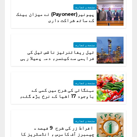
صنعت و تجارت
پیونیر(Payoneer) نے میزان بینک
کے ساتھ شراکت داری
صنعت و تجارت
تیل ریفائنرئیز ناقص تیل کی
فراہمی سے کینسر، دمہ پھیلا رہی
ہیں قائمہ کمیٹی میں انکشاف
صنعت و تجارت
مہنگائی کی شرح میں کمی کے
باوجود 17 اشیا کے نرخ بڑھ گئے،
ادارہ شماریات
صنعت و تجارت
افراط زر کی شرح 9 فیصد ..
چیمبرز آف کامرس ، انڈسٹریز کا