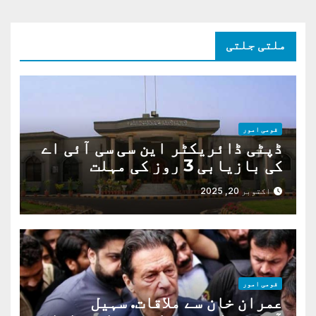
ملتی جلتی
قومی امور
ڈپٹی ڈائریکٹر این سی سی آئی اے
کی بازیابی 3 روز کی مہلت
اکتوبر 20, 2025
قومی امور
عمران خان سے ملاقات. سہیل