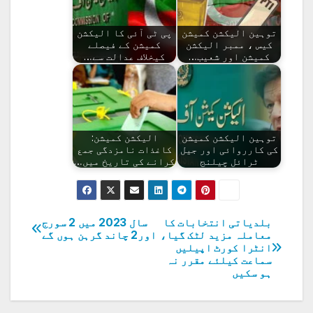
توہین الیکشن کمیشن
پی ٹی آئی کا الیکشن
کیس ، ممبر الیکشن
کمیشن کے فیصلے
کمیشن اور شعیب…
کیخلاف عدالت سے…
توہین الیکشن کمیشن
الیکشن کمیشن:
کی کارروائی اور جیل
کاغذات نامزدگی جمع
ٹرائل چیلنج
کرانے کی تاریخ میں…
بلدیاتی انتخابات کا
سال 2023 میں 2 سورج
پوسٹوں
معاملہ مزید لٹک گیا،
اور2 چاند گرہن ہوں گے
انٹرا کورٹ اپیلیں
کی
سماعت کیلئے مقرر نہ
ہو سکیں
نیویگیشن