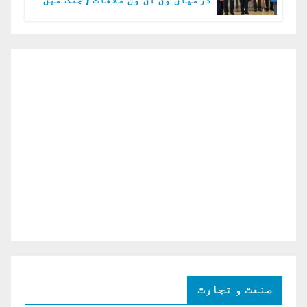
دو ٹوک حمایت پر اظہار شکریہ)
صنعت و تجارت