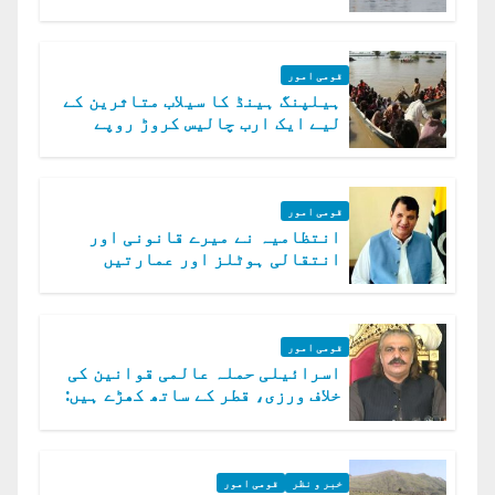
ڈوب گئے
قومی امور
ہیلپنگ ہینڈ کا سیلاب متاثرین کے
لیے ایک ارب چالیس کروڑ روپے
امداد کا اعلان
قومی امور
انتظامیہ نے میرے قانونی اور
انتقالی ہوٹلز اور عمارتیں
مسمار کر دیں، ملک صدیق
قومی امور
اسرائیلی حملہ عالمی قوانین کی
خلاف ورزی، قطر کے ساتھ کھڑے ہیں:
دفتر خارجہ
خبر و نظر
قومی امور