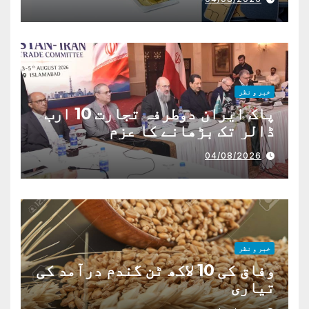
خبر و نظر
پاک ایران دوطرفہ تجارت 10 ارب
ڈالر تک بڑھانے کا عزم
04/08/2026
خبر و نظر
وفاق کی 10 لاکھ ٹن گندم درآمد کی
تیاری