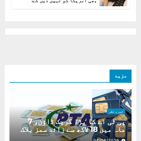
بھی امریکا کو نہیں دیں گے:
افغانستان کا دو ٹوک مؤقف
مزید
خبر و نظر
پی ٹی اے کا بڑا کریک ڈاؤن، 7
ماہ میں 18 لاکھ سے زائد سمز بلاک
04/08/2026