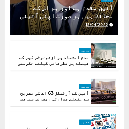
آئین مقدم ہے اور ہم اس کے
محافظ ہیں ہر صورت اپنی آئینی
ذمہ داری ادا کرینگے ، چیف
18/04/2022
جسٹس پاکستان
عدلیہ
عدم اعتماد پر ازخونوٹس کیس کے
فیصلے پر نظرثانی کیلئے حکومتی
تیار درخواست دائر نہ ہوسکی
عدلیہ
آئین کے آرٹیکل 63 اے کی تشریح
سے متعلق صدارتی ریفرنس سماعت
کیلئے مقرر
عدلیہ
ہمارے معاشرے میں کیوں سوشل