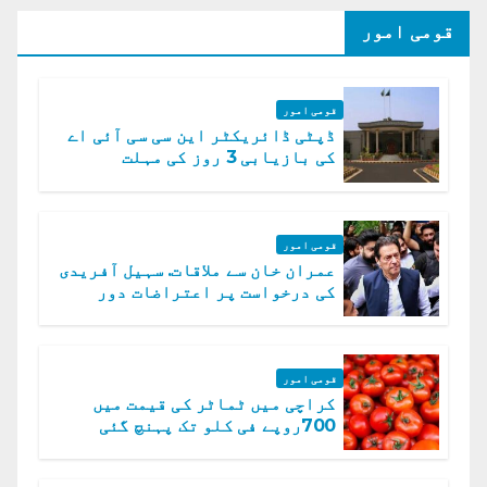
قومی امور
قومی امور
ڈپٹی ڈائریکٹر این سی سی آئی اے
کی بازیابی 3 روز کی مہلت
قومی امور
عمران خان سے ملاقات. سہیل آفریدی
کی درخواست پر اعتراضات دور
قومی امور
کراچی میں ٹماٹر کی قیمت میں
700روپے فی کلو تک پہنچ گئی