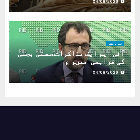
04/08/2026
خبر و نظر
آئی ایم ایف مذاکرات..سستی بجلی
کی فراہمی ممںو ع
04/08/2026