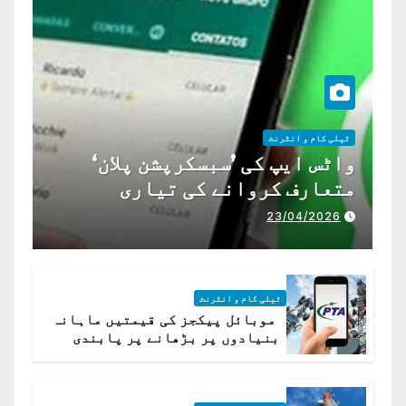
ٹیلی کام و انٹرنٹ
واٹس ایپ کی ’سبسکرپشن پلان‘
متعارف کروانے کی تیاری
23/04/2026
ٹیلی کام و انٹرنٹ
موبائل پیکجز کی قیمتیں ماہانہ
بنیادوں پر بڑھانے پر پابندی