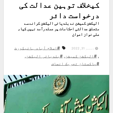
کیخلاف توہین عدالت کی
درخواست دائر
الیکشن کمیشن نے بلدیاتی الیکشن کرانے سے
متعلق عدالتی احکامات پر عملدرآمد نہیں کیا،
علی نواز اعوان
#اسلام آباد ہائیکورٹ
دسمبر 31, 2022
,
#الیکشن کمیشن
,
#بلدیاتی الیکشن
,
#پاکستان تحریک انصاف