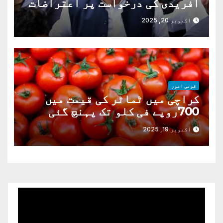
آفریدی کی درخواست پر اعتراضات
دور
اکتوبر 20, 2025
قومی امور
کراچی میں ٹماٹر کی قیمت میں
700روپے فی کلو تک پہنچ گئی
اکتوبر 19, 2025