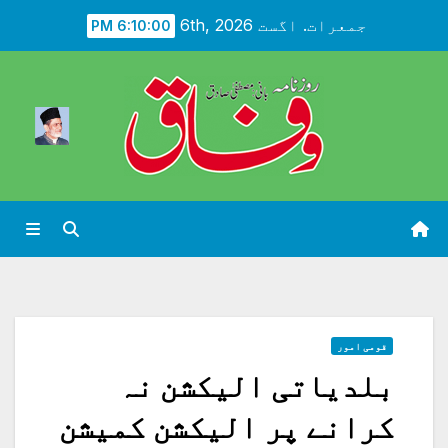
Ski
جمعرات. اگست 6th, 2026
6:10:02 PM
t
conten
قومی امور
بلدیاتی الیکشن نہ
کرانے پر الیکشن کمیشن