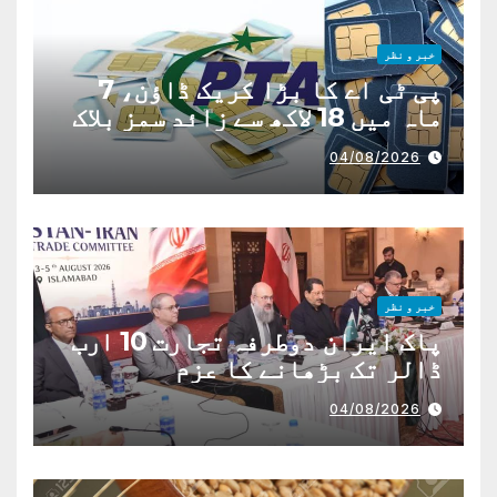
خبر و نظر
پی ٹی اے کا بڑا کریک ڈاؤن، 7
ماہ میں 18 لاکھ سے زائد سمز بلاک
04/08/2026
خبر و نظر
پاک ایران دوطرفہ تجارت 10 ارب
ڈالر تک بڑھانے کا عزم
04/08/2026