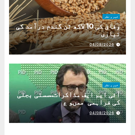
خبر و نظر
وفاق کی 10 لاکھ ٹن گندم درآمد کی
تیاری
04/08/2026
خبر و نظر
آئی ایم ایف مذاکرات..سستی بجلی
کی فراہمی ممںو ع
04/08/2026