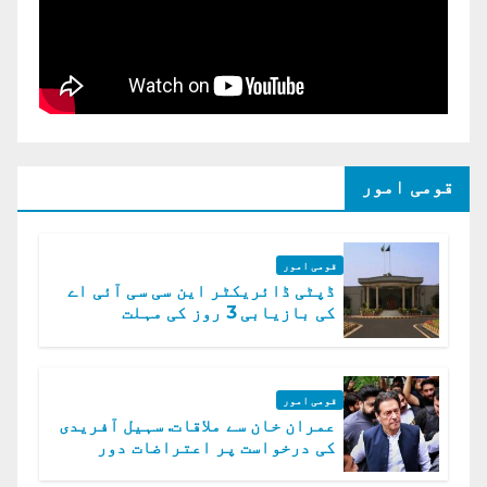
قومی امور
قومی امور
ڈپٹی ڈائریکٹر این سی سی آئی اے
کی بازیابی 3 روز کی مہلت
قومی امور
عمران خان سے ملاقات. سہیل آفریدی
کی درخواست پر اعتراضات دور