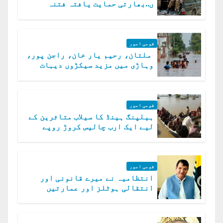
ں..بھارتی حمایت یافتہ فتنہ
الخوارج کے 31 دہشت گرد ہلاک
قومی امور
ملتان، رحیم یار خان، راجن پور،
وہاڑی میں مزید سیکڑوں دیہات
ڈوب گئے
قومی امور
ہیلپنگ ہینڈ کا سیلاب متاثرین کے
لیے ایک ارب چالیس کروڑ روپے
امداد کا اعلان
قومی امور
انتظامیہ نے میرے قانونی اور
انتقالی ہوٹلز اور عمارتیں
مسمار کر دیں، ملک صدیق