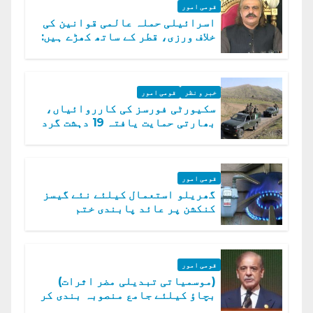
قومی امور
اسرائیلی حملہ عالمی قوانین کی
خلاف ورزی، قطر کے ساتھ کھڑے ہیں:
دفتر خارجہ
خبر و نظر
قومی امور
سکیورٹی فورسز کی کارروائیاں،
بھارتی حمایت یافتہ 19 دہشت گرد
ہلاک
قومی امور
گھریلو استعمال کیلئے نئے گیسز
کنکشن پر عائد پابندی ختم
قومی امور
(موسمیاتی تبدیلی مضر اثرات)
بچاؤ کیلئے جامع منصوبہ بندی کر
رہے ہیں: وزیراعظم