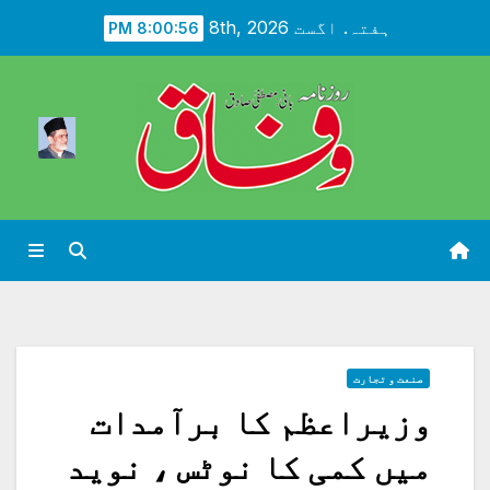
Ski
ہفتہ. اگست 8th, 2026
8:00:58 PM
t
conten
صنعت و تجارت
وزیراعظم کا برآمدات
میں کمی کا نوٹس ، نوید