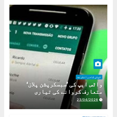
ٹیلی کام و انٹرنٹ
واٹس ایپ کی ’سبسکرپشن پلان‘
متعارف کروانے کی تیاری
23/04/2026