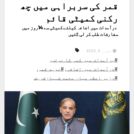
قمر کی سربراہی میں چھ
رکنی کمیٹی قائم
درآمدات میں اضافہ کیلئے کمیٹی سے 14روز میں
سفارشات طلب کر لی گئیں
جنوری 5, 2023
#برآمدات میں کمی کا نوٹس
,
#درآمدات میں اضافہ
,
#نوید قمر
,
#وزیر اعظم میاں محمد شہبازشریف