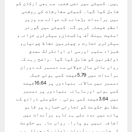
ہیں۔ کمیٹی میں نجی شعبہ سے بھی ارکان کو
شامل کیا گیا۔ کمیٹی سفارشات کی روشنی
میں برآمدات بڑھانے کے حوالے سے وزیر
اعظم فیصلہ کریں گے۔ کمیٹی میں گورنر
اسٹیٹ بینک آف پاکستان، سیکرٹری خزانہ،
سیکرٹری تجارت ، چیئرمین نشاط چونیاں،
شہزاد سلیم اورسی ای اوانٹرلک مصدق
ذولقرنین کو شامل کیا گیا ۔واضح رہے کہ
رواں مالی سال جولائی سے دسمبر کے دوران
برآمدات میں 5.79فیصد کمی ہوئی جبکہ
دسمبر میں سالانہ بنیادوں پر 16.64فیصد
کمی ہوئی اورماہانہ بنیادوں پر دسمبر
میں 3.64فیصد کمی ہوئی ۔ حکومتی ذرائع کے
مطابق حکومت کو تجارتی خسارے پر قابو
پانے میں مدد ملی ہے تاہم برآمدات میں
اضافہ نہیں ہو پارا۔ رواں ماہ ہی حکومت
کی جانب سے برآمدات بڑھانے کے حوالہ سے