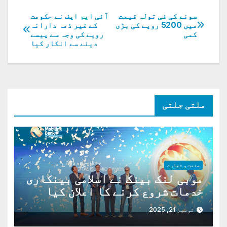
سونے کی فی تولہ قیمت
آئی ایم ایف نے حکومت
پوسٹوں
میں 5200 روپے کی بڑی
کے غیر ذمہ دارانہ
کمی
رویے کی وجہ سے پیسے
کی
دینے سے انکار کیا
نیویگیشن
ملتی جلتی
صنعت و تجارت
موبی لنک بینک نے اسلامی بینکاری
خدمات شروع کرنے کا اعلان کیا
ہے،
نومبر 21, 2025