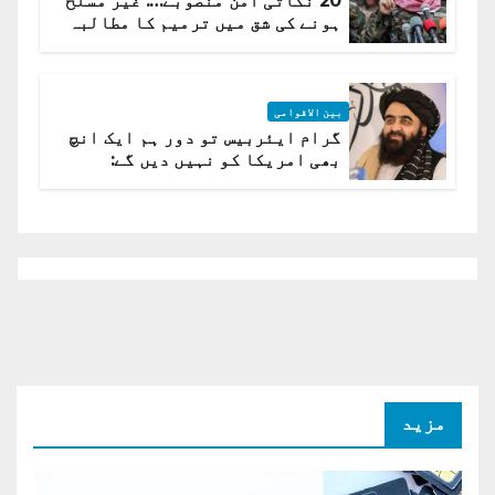
20 نکاتی امن منصوبے…. غیر مسلح
ہونے کی شق میں ترمیم کا مطالبہ
بین الاقوامی
گرام ایئربیس تو دور ہم ایک انچ
بھی امریکا کو نہیں دیں گے:
افغانستان کا دو ٹوک مؤقف
مزید