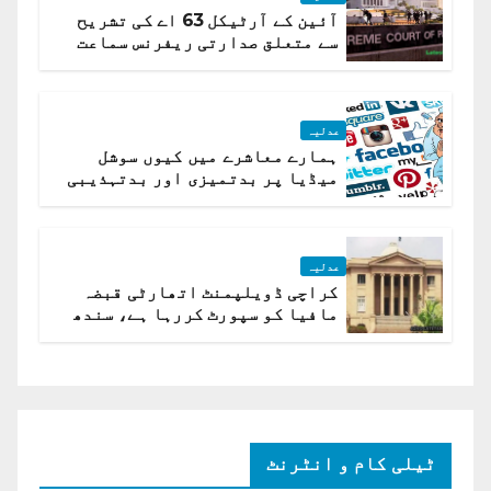
آئین کے آرٹیکل 63 اے کی تشریح
سے متعلق صدارتی ریفرنس سماعت
کیلئے مقرر
عدلیہ
ہمارے معاشرے میں کیوں سوشل
میڈیا پر بدتمیزی اور بدتہذیبی
ہے؟ اسلام آباد ہائیکورٹ
عدلیہ
کراچی ڈویلپمنٹ اتھارٹی قبضہ
مافیا کو سپورٹ کررہا ہے، سندھ
ہائی کورٹ برہم
ٹیلی کام و انٹرنٹ