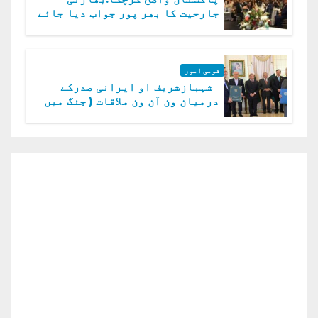
جارحیت کا بھر پور جواب دیا جائے
گا.سید عاصم منیر
قومی امور
شہبازشریف او ایرانی صدرکے
درمیان ون آن ون ملاقات ( جنگ میں
دو ٹوک حمایت پر اظہار شکریہ)