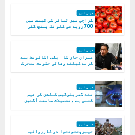
قومی امور
کراچی میں ٹماٹر کی قیمت میں
700روپے فی کلو تک پہنچ گئی
قومی امور
عمران خان کا ایکس اکائونٹ بند
کرنے کیلئے وفاقی حکومت متحرک
قومی امور
نئے گھریلوگیس کنکشن کی فیس
کتنی ہے ،تفصیلات سامنے آگئیں
قومی امور
خیبرپختونخوا دو کارروائیا