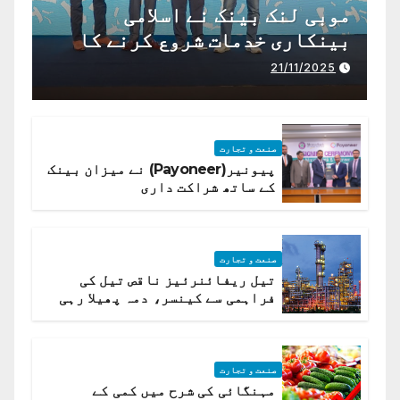
موبی لنک بینک نے اسلامی
بینکاری خدمات شروع کرنے کا
اعلان کیا ہے،
21/11/2025
صنعت و تجارت
پیونیر(Payoneer) نے میزان بینک
کے ساتھ شراکت داری
صنعت و تجارت
تیل ریفائنرئیز ناقص تیل کی
فراہمی سے کینسر، دمہ پھیلا رہی
ہیں قائمہ کمیٹی میں انکشاف
صنعت و تجارت
مہنگائی کی شرح میں کمی کے