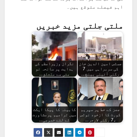
اہم فیصلے متوقع ہیں۔
ملتی جلتی مزید خبریں
جسٹس امین الدین خان
نگران وزیراعظم کی
کی سربراہی میں 7
ہدایت پر سانحہ نو
رکنی آئینی بینچ…
مئی سے متعلق…
ججز کے خط پر سپریم
کابینہ کا پیکا ایکٹ
کورٹ کا ازخود نوٹس
میں ترامیم پرمشاورت
،7 رکنی لارجر…
کے لئے خصوصی…