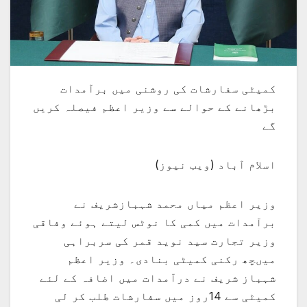
کمیٹی سفارشات کی روشنی میں برآمدات
بڑھانے کے حوالے سے وزیر اعظم فیصلہ کریں
گے
اسلام آباد (ویب نیوز)
وزیر اعظم میاں محمد شہبازشریف نے
برآمدات میں کمی کا نوٹس لیتے ہوئے وفاقی
وزیر تجارت سید نوید قمر کی سربراہی
میںچھ رکنی کمیٹی بنادی۔ وزیر اعظم
شہباز شریف نے درآمدات میں اضافہ کے لئے
کمیٹی سے 14روز میں سفارشات طلب کر لی