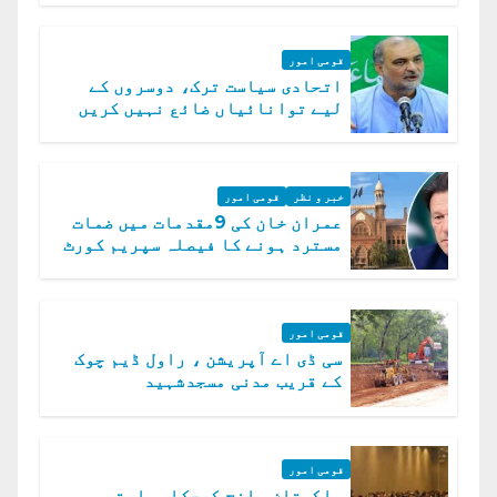
قومی امور
اتحادی سیاست ترک، دوسروں کے
لیے توانائیاں ضائع نہیں کریں
گے، حافظ نعیم الرحمن
خبر و نظر
قومی امور
عمران خان کی 9مقدمات میں ضمات
مسترد ہونے کا فیصلہ سپریم کورٹ
میں چیلنج
قومی امور
سی ڈی اے آپریشن ، راول ڈیم چوک
کے قریب مدنی مسجدشہید
قومی امور
پاکستان واضح کرچکا.بھارتی