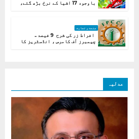
باوجود 17 اشیا کے نرخ بڑھ گئے،
ادارہ شماریات
صنعت و تجارت
افراط زر کی شرح 9 فیصد ..
چیمبرز آف کامرس ، انڈسٹریز کا
شرح سود میں کمی کا مطالبہ
عدلیہ