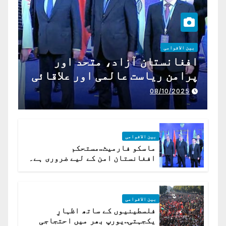
بین الاقوامی
افغانستان آزاد، متحد اور
پرامن ریاست عالمی اور علاقائی
تعاون کے لیے ناگزیر ہے
08/10/2025
بین الاقوامی
ماسکو فارمیٹ..مستحکم
افغانستان امن کے لیے ضروری ہے۔
(روسی وزیرِ خارجہ )
بین الاقوامی
فلسطینیوں کے ساتھ اظہارِ
یکجہتی..یورپ بھر میں احتجاجی