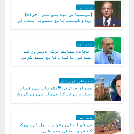
قومی امور
(موسمیاتی تبدیلی مضر اثرات)
بچاؤ کیلئے جامع منصوبہ بندی کر
رہے ہیں: وزیراعظم
قومی امور
اتحادی سیاست ترک، دوسروں کے
لیے توانائیاں ضائع نہیں کریں
گے، حافظ نعیم الرحمن
خبر و نظر
قومی امور
عمران خان کی 9مقدمات میں ضمات
مسترد ہونے کا فیصلہ سپریم کورٹ
میں چیلنج
قومی امور
سی ڈی اے آپریشن ، راول ڈیم چوک
کے قریب مدنی مسجدشہید