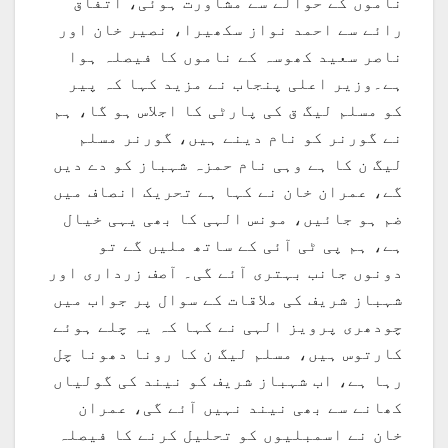
ناموں کے حوالے سے مشاورت ہوئی، اتفاق
رائے سے احمد نواز سکھیرا، نصیر خان اور
ناصر سعید کھوسہ کے ناموں کا فیصلہ ہوا
ہے۔وزیر اعلی پنجاب نے مزید کہا کہ پیر
کو مسلم لیگ ق کی پارٹی کا اجلاس ہو گا، ہم
نے گورنر کو نام دینے ہیں، گورنر مسلم
لیگ ن کا ہے وہی نام حمزہ شہباز کو دے دیں
گے، عمران خان نے کہا ہے تحریک انصاف میں
ضم ہو جائیں، مونس الہی کا بھی یہی خیال
ہے، ہم پی ٹی آئی کے ساتھ ملیں گے تو
دونوں جانب بہتری آئے گی۔ آصف زرداری اور
شہباز شریف کی ملاقات کے سوال پر جواب میں
چودھری پرویز الہی نے کہا کہ یہ چلے ہوئے
کارتوس ہیں، مسلم لیگ ن کا رونا دھونا چل
رہا ہے، اب شہباز شریف کو نیند کی گولیاں
کھانے سے بھی نیند نہیں آئے گی، عمران
خان نے اسمبلیوں کو تحلیل کرنے کا فیصلہ