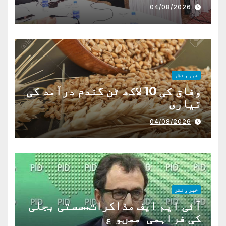
04/08/2026
خبر و نظر
وفاق کی 10 لاکھ ٹن گندم درآمد کی
تیاری
04/08/2026
خبر و نظر
آئی ایم ایف مذاکرات..سستی بجلی
کی فراہمی ممںو ع