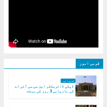
قومی امور
قومی امور
ڈپٹی ڈائریکٹر این سی سی آئی اے
کی بازیابی 3 روز کی مہلت