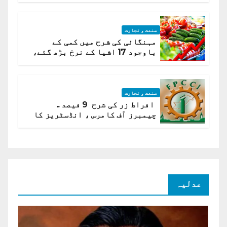
صنعت و تجارت
مہنگائی کی شرح میں کمی کے
باوجود 17 اشیا کے نرخ بڑھ گئے،
ادارہ شماریات
صنعت و تجارت
افراط زر کی شرح 9 فیصد ..
چیمبرز آف کامرس ، انڈسٹریز کا
شرح سود میں کمی کا مطالبہ
عدلیہ