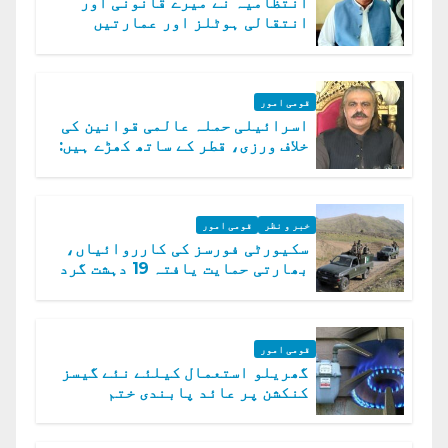
انتظامیہ نے میرے قانونی اور
انتقالی ہوٹلز اور عمارتیں
مسمار کر دیں، ملک صدیق
قومی امور
اسرائیلی حملہ عالمی قوانین کی
خلاف ورزی، قطر کے ساتھ کھڑے ہیں:
دفتر خارجہ
خبر و نظر
قومی امور
سکیورٹی فورسز کی کارروائیاں،
بھارتی حمایت یافتہ 19 دہشت گرد
ہلاک
قومی امور
گھریلو استعمال کیلئے نئے گیسز
کنکشن پر عائد پابندی ختم