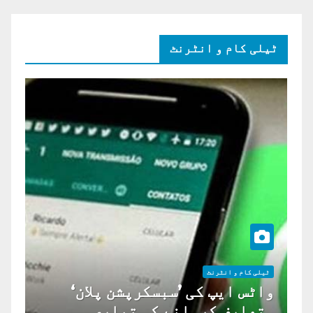
ٹیلی کام و انٹرنٹ
ٹیلی کام و انٹرنٹ
واٹس ایپ کی ’سبسکرپشن پلان‘
متعارف کروانے کی تیاری