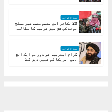
لہر پھیل گئی
بین الاقوامی
20 نکاتی امن منصوبے…. غیر مسلح
ہونے کی شق میں ترمیم کا مطالبہ
بین الاقوامی
گرام ایئربیس تو دور ہم ایک انچ
بھی امریکا کو نہیں دیں گے:
افغانستان کا دو ٹوک مؤقف