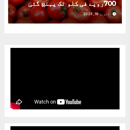
700روپے فی کلو تک پہنچ گئی
اکتوبر 19, 2025