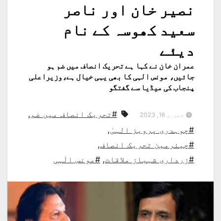
نصیر خان اور ناصر
سعید کھوسہ کے نام
دیئے
عمران خان نے کہا ہے تحریک انصاف میں ضم ہو
جائیں، مونس الہی کا بھی یہی خیال ہے،وزیراعلی
پنجاب کی میڈیا سے گفتگو
#تحریک انصاف میں ضم
,
جنوری 16, 2023
#چوہدری پرویز الہیٰ
,
#چیئرمین تحریک انصاف
,
#زرداری شہباز ملاقات
,
#مونس الٰہی