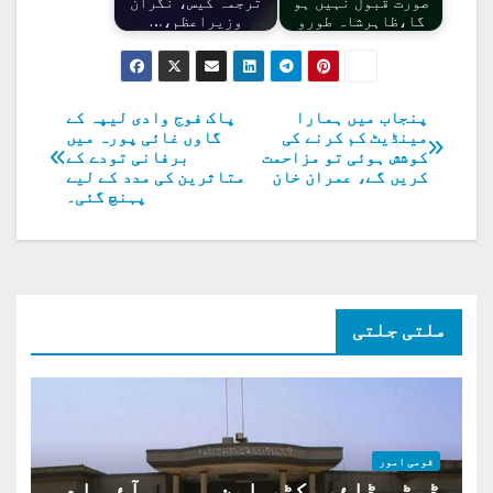
صورت قبول نہیں ہو
ترجمہ کیس، نگران
گا،ظاہرشاہ طورو
وزیراعظم،…
پنجاب میں ہمارا
پاک فوج وادی لیپہ کے
پوسٹوں
مینڈیٹ کم کرنے کی
گاوں غائی پورہ میں
کوشش ہوئی تو مزاحمت
برفانی تودے کے
کی
کریں گے، عمران خان
متاثرین کی مدد کے لیے
پہنچ گئی۔
نیویگیشن
ملتی جلتی
قومی امور
ڈپٹی ڈائریکٹر این سی سی آئی اے