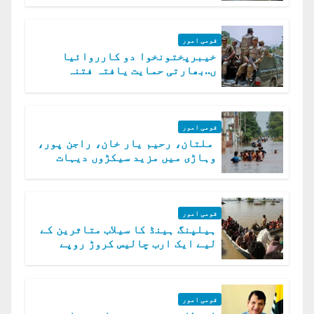
قومی امور
خیبرپختونخوا دو کارروائیا
ں..بھارتی حمایت یافتہ فتنہ
الخوارج کے 31 دہشت گرد ہلاک
قومی امور
ملتان، رحیم یار خان، راجن پور،
وہاڑی میں مزید سیکڑوں دیہات
ڈوب گئے
قومی امور
ہیلپنگ ہینڈ کا سیلاب متاثرین کے
لیے ایک ارب چالیس کروڑ روپے
امداد کا اعلان
قومی امور