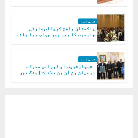
قومی امور
پاکستان واضح کرچکا.بھارتی
جارحیت کا بھر پور جواب دیا جائے
گا.سید عاصم منیر
قومی امور
شہبازشریف او ایرانی صدرکے
درمیان ون آن ون ملاقات ( جنگ میں
دو ٹوک حمایت پر اظہار شکریہ)