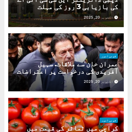
کی بازیابی 3 روز کی مہلت
اکتوبر 20, 2025
قومی امور
عمران خان سے ملاقات. سہیل
آفریدی کی درخواست پر اعتراضات
دور
اکتوبر 20, 2025
قومی امور
کراچی میں ٹماٹر کی قیمت میں