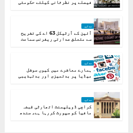
فیصلے پر نظرثانی کیلئے حکومتی
تیار درخواست دائر نہ ہوسکی
عدلیہ
آئین کے آرٹیکل 63 اے کی تشریح
سے متعلق صدارتی ریفرنس سماعت
کیلئے مقرر
عدلیہ
ہمارے معاشرے میں کیوں سوشل
میڈیا پر بدتمیزی اور بدتہذیبی
ہے؟ اسلام آباد ہائیکورٹ
عدلیہ
کراچی ڈویلپمنٹ اتھارٹی قبضہ
مافیا کو سپورٹ کررہا ہے، سندھ
ہائی کورٹ برہم