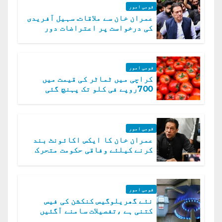
قومی امور
عمران خان سے ملاقات. سہیل آفریدی
کی درخواست پر اعتراضات دور
قومی امور
کراچی میں ٹماٹر کی قیمت میں
700روپے فی کلو تک پہنچ گئی
قومی امور
عمران خان کا ایکس اکائونٹ بند
کرنے کیلئے وفاقی حکومت متحرک
قومی امور
نئے گھریلوگیس کنکشن کی فیس
کتنی ہے ،تفصیلات سامنے آگئیں