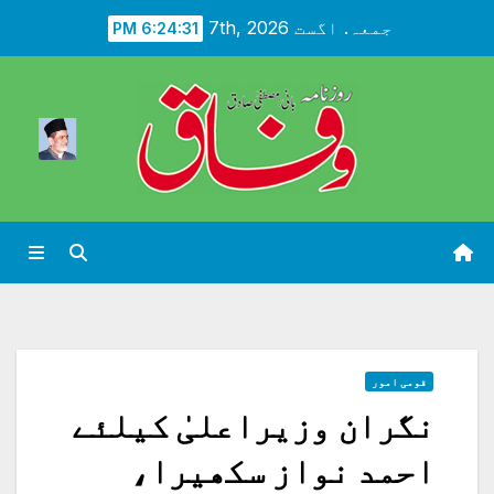
Ski
جمعہ. اگست 7th, 2026
6:24:33 PM
t
conten
قومی امور
نگران وزیراعلیٰ کیلئے
احمد نواز سکھیرا،