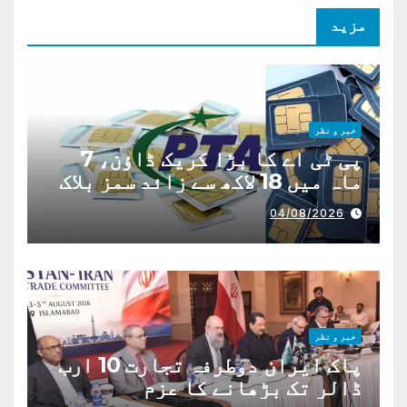
مزید
خبر و نظر
پی ٹی اے کا بڑا کریک ڈاؤن، 7
ماہ میں 18 لاکھ سے زائد سمز بلاک
04/08/2026
خبر و نظر
پاک ایران دوطرفہ تجارت 10 ارب
ڈالر تک بڑھانے کا عزم