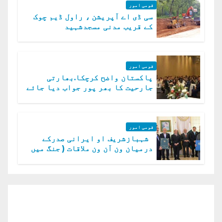
قومی امور
سی ڈی اے آپریشن ، راول ڈیم چوک
کے قریب مدنی مسجدشہید
قومی امور
پاکستان واضح کرچکا.بھارتی
جارحیت کا بھر پور جواب دیا جائے
گا.سید عاصم منیر
قومی امور
شہبازشریف او ایرانی صدرکے
درمیان ون آن ون ملاقات ( جنگ میں
دو ٹوک حمایت پر اظہار شکریہ)