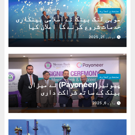
صنعت و تجارت
موبی لنک بینک نے اسلامی بینکاری
خدمات شروع کرنے کا اعلان کیا
ہے،
نومبر 21, 2025
صنعت و تجارت
پیونیر(Payoneer) نے میزان
بینک کے ساتھ شراکت داری
مارچ 6, 2025