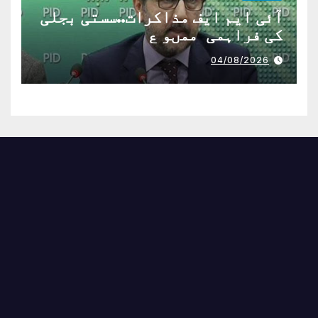
آئی ایم ایف مذاکرات..سستی بجلی
کی فراہمی ممںو ع
04/08/2026