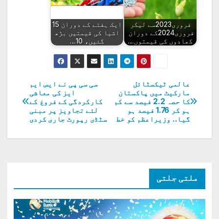
فروری2023سے لیکر
ایک ہفتے کے دوران 15
فروری2024کے دوران
اشیا کی قیمتیں بڑھ
کھادوں کی قیمتوں…
گئیں، 10…
عالمی ٹیکسٹائل
سی سی پی نے ایس ایم
پوسٹوں
مارکیٹ میں پاکستان
ایز کی معاشی
کا حصہ 2.2 فیصد سے کم
کارکردگی کے فروغ کے
کی
ہو کر 1.76 فیصد ہو
لئے تجاویز پر مبنی
گیا.. وزیراعظم کو خط
سٹڈی رپورٹ جاری کردی
نیویگیشن
ملتی جلتی