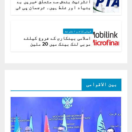
انٹرنیٹ بندش سے متعلق خبریں بے
بنیاد اور غلط ہیں۔ ترجمان پی ٹی
اے
ٹیلی کام و انٹرنٹ
اسلامی بینکاری کے فروغ کیلئے
موبی لنک بینک میں 20 ملین
امریکی ڈالر کی سرمایہ کاری
بین الاقوامی