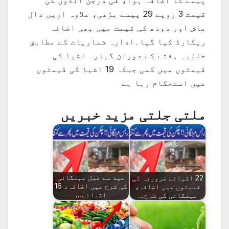
قیمت 3 روپے 29 پیسے بڑھی، علاوہ ازیں دال
ماش اور دودھ کی قیمت میں بھی اضافہ
ریکارڈ کیا گیا۔ادارہ شماریات کے مطابق
حالیہ ہفتے کے دوران گیارہ اشیا کی
قیمتوں میں کمی جبکہ 19 اشیا کی قیمتوں
میں استحکام رہا ہے
ملتی جلتی مزید خبریں
22 اشیائے ضروریہ کی
عید سے قبل مہنگائی
قیمتوں میں اضافہ،
کی شرح میں اضافہ، 16
مہنگائی کی شرح…
اشیائے…