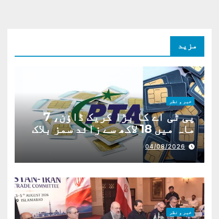
مزید
خبر و نظر
پی ٹی اے کا بڑا کریک ڈاؤن، 7
ماہ میں 18 لاکھ سے زائد سمز بلاک
04/08/2026
خبر و نظر