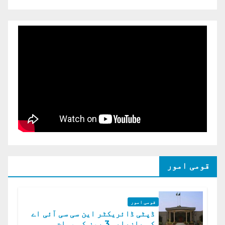
قومی امور
قومی امور
ڈپٹی ڈائریکٹر این سی سی آئی اے
کی بازیابی 3 روز کی مہلت