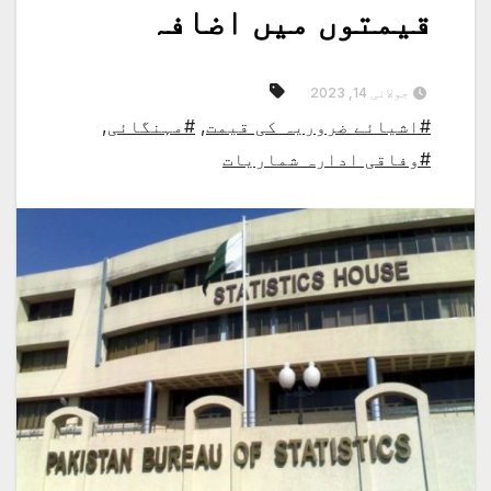
قیمتوں میں اضافہ
جولائی 14, 2023
#اشیائے ضروریہ کی قیمت
,
#مہنگائی
,
#وفاقی ادارہ شماریات