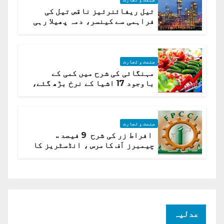
تیل ریفائنرئیز ناقص تیل کی
فراہمی سے کینسر، دمہ پھیلا رہی
ہیں قائمہ کمیٹی میں انکشاف
صنعت و تجارت
مہنگائی کی شرح میں کمی کے
باوجود 17 اشیا کے نرخ بڑھ گئے،
ادارہ شماریات
صنعت و تجارت
افراط زر کی شرح 9 فیصد ..
چیمبرز آف کامرس ، انڈسٹریز کا
شرح سود میں کمی کا مطالبہ
عدلیہ