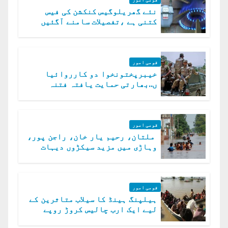
نئے گھریلوگیس کنکشن کی فیس
کتنی ہے ،تفصیلات سامنے آگئیں
قومی امور
خیبرپختونخوا دو کارروائیا
ں..بھارتی حمایت یافتہ فتنہ
الخوارج کے 31 دہشت گرد ہلاک
قومی امور
ملتان، رحیم یار خان، راجن پور،
وہاڑی میں مزید سیکڑوں دیہات
ڈوب گئے
قومی امور
ہیلپنگ ہینڈ کا سیلاب متاثرین کے
لیے ایک ارب چالیس کروڑ روپے
امداد کا اعلان