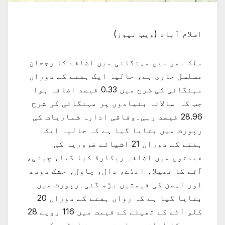
اسلام آباد (ویب نیوز)
ملک بھر میں مہنگائی میں اضافے کا رجحان
مسلسل جاری ہے، حالیہ ایک ہفتے کے دوران
مہنگائی کی شرح میں 0.33 فیصد اضافہ ہوا
جب کہ سالانہ بنیادوں پر مہنگائی کی شرح
28.96 فیصد رہی۔وفاقی ادارہ شماریات کی
رپورٹ میں بتایا گیا ہے کہ حالیہ ایک
ہفتے کے دوران 21 اشیائے ضروریہ کی
قیمتوں میں اضافہ ریکارڈ کیا گیا، چینی،
آٹے کا تھیلا، انڈے، دال، چاول، خشک دودھ
اور لہسن کی قیمتیں بڑھ گئی۔رپورٹ میں
بتایا گیا ہے کہ رواں ہفتے کے دوران 20
کلو آٹے کے تھیلے کے قیمت میں 116 روپے 28
پیسے کا اضافہ ہوا، فی درجن انڈوں کی