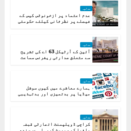
عدلیہ
عدم اعتماد پر ازخونوٹس کیس کے
فیصلے پر نظرثانی کیلئے حکومتی
تیار درخواست دائر نہ ہوسکی
عدلیہ
آئین کے آرٹیکل 63 اے کی تشریح
سے متعلق صدارتی ریفرنس سماعت
کیلئے مقرر
عدلیہ
ہمارے معاشرے میں کیوں سوشل
میڈیا پر بدتمیزی اور بدتہذیبی
ہے؟ اسلام آباد ہائیکورٹ
عدلیہ
کراچی ڈویلپمنٹ اتھارٹی قبضہ
مافیا کو سپورٹ کررہا ہے، سندھ