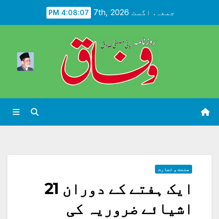
Ski
جمعہ. اگست 7th, 2026
4:08:09 PM
t
conten
صنعت و تجارت
ایک ہفتے کے دوران 21
اشیائے ضروریہ کی