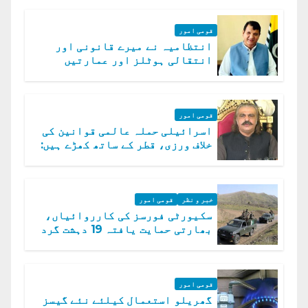
قومی امور
انتظامیہ نے میرے قانونی اور
انتقالی ہوٹلز اور عمارتیں
مسمار کر دیں، ملک صدیق
قومی امور
اسرائیلی حملہ عالمی قوانین کی
خلاف ورزی، قطر کے ساتھ کھڑے ہیں:
دفتر خارجہ
خبر و نظر
قومی امور
سکیورٹی فورسز کی کارروائیاں،
بھارتی حمایت یافتہ 19 دہشت گرد
ہلاک
قومی امور
گھریلو استعمال کیلئے نئے گیسز