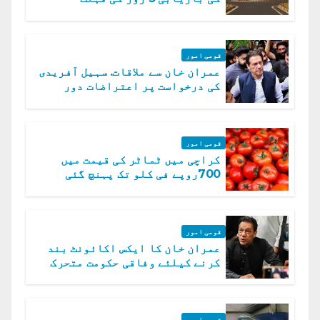
قومی امور
عمران خان سے ملاقات. سہیل آفریدی
کی درخواست پر اعتراضات دور
قومی امور
کراچی میں ٹماٹر کی قیمت میں
700روپے فی کلو تک پہنچ گئی
قومی امور
عمران خان کا ایکس اکائونٹ بند
کرنے کیلئے وفاقی حکومت متحرک
قومی امور