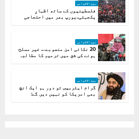
بین الاقوامی
فلسطینیوں کے ساتھ اظہارِ
یکجہتی..یورپ بھر میں احتجاجی
لہر پھیل گئی
بین الاقوامی
20 نکاتی امن منصوبے…. غیر مسلح
ہونے کی شق میں ترمیم کا مطالبہ
بین الاقوامی
گرام ایئربیس تو دور ہم ایک انچ
بھی امریکا کو نہیں دیں گے:
افغانستان کا دو ٹوک مؤقف