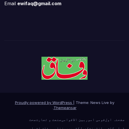
Email
ewifaq@gmail.com
Proudly powered by WordPress
|
Theme: News Live by
.
Themeansar
صفحئہ اول
قومی امور
بین الاقوامی
صنعت و تجارت
صحت
ٹیلی کام و انٹرنٹ
کھیل
کشمیر
روزنامہ وفاق اخبار