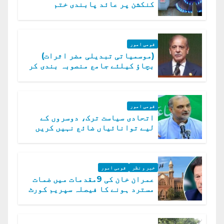
کنکشن پر عائد پابندی ختم
قومی امور
(موسمیاتی تبدیلی مضر اثرات)
بچاؤ کیلئے جامع منصوبہ بندی کر
رہے ہیں: وزیراعظم
قومی امور
اتحادی سیاست ترک، دوسروں کے
لیے توانائیاں ضائع نہیں کریں
گے، حافظ نعیم الرحمن
خبر و نظر
قومی امور
عمران خان کی 9مقدمات میں ضمات
مسترد ہونے کا فیصلہ سپریم کورٹ
میں چیلنج