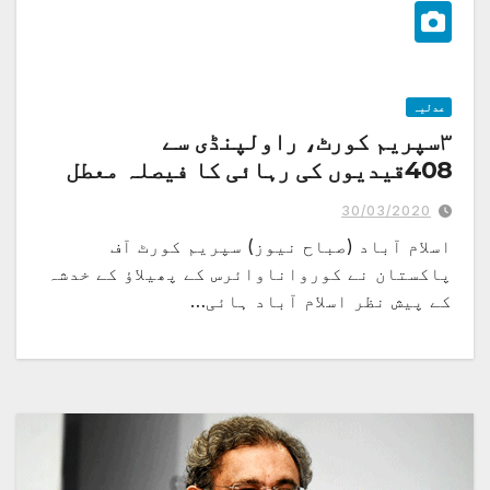
عدلیہ
۳سپریم کورٹ، راولپنڈی سے
408قیدیوں کی رہائی کا فیصلہ معطل
30/03/2020
اسلام آباد (صباح نیوز) سپریم کورٹ آف
پاکستان نے کورواناوائرس کے پھیلاؤ کے خدشہ
کے پیش نظر اسلام آباد ہائی…