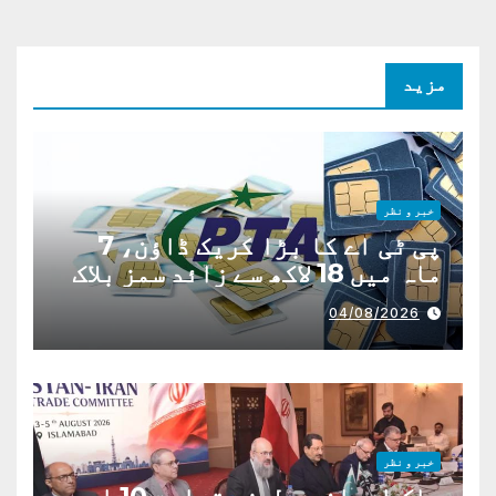
مزید
خبر و نظر
پی ٹی اے کا بڑا کریک ڈاؤن، 7
ماہ میں 18 لاکھ سے زائد سمز بلاک
04/08/2026
خبر و نظر