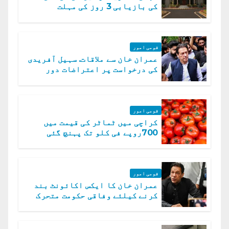
کی بازیابی 3 روز کی مہلت
قومی امور
عمران خان سے ملاقات. سہیل آفریدی
کی درخواست پر اعتراضات دور
قومی امور
کراچی میں ٹماٹر کی قیمت میں
700روپے فی کلو تک پہنچ گئی
قومی امور
عمران خان کا ایکس اکائونٹ بند
کرنے کیلئے وفاقی حکومت متحرک