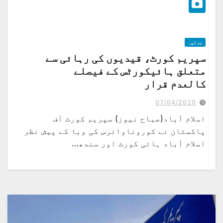
عدلیہ
سپریم کورٹ، قیدیوں کی رہائی سے
متعلق ہائیکورٹس کے فیصلے
کالعدم قرار
07/04/2020
اسلام آباد(صباح نیوز) سپریم کورٹ آف
پاکستان نے کوروناوائرس کی وبا کے پیش نظر
اسلام آباد ہائی کورٹ اور سندھ…