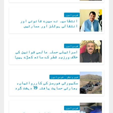
قومی امور
انتظامیہ نے میرے قانونی اور
انتقالی ہوٹلز اور عمارتیں
مسمار کر دیں، ملک صدیق
قومی امور
اسرائیلی حملہ عالمی قوانین کی
خلاف ورزی، قطر کے ساتھ کھڑے ہیں:
دفتر خارجہ
خبر و نظر
قومی امور
سکیورٹی فورسز کی کارروائیاں،
بھارتی حمایت یافتہ 19 دہشت گرد
ہلاک
قومی امور