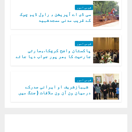
قومی امور
سی ڈی اے آپریشن ، راول ڈیم چوک
کے قریب مدنی مسجدشہید
قومی امور
پاکستان واضح کرچکا.بھارتی
جارحیت کا بھر پور جواب دیا جائے
گا.سید عاصم منیر
قومی امور
شہبازشریف او ایرانی صدرکے
درمیان ون آن ون ملاقات ( جنگ میں
دو ٹوک حمایت پر اظہار شکریہ)