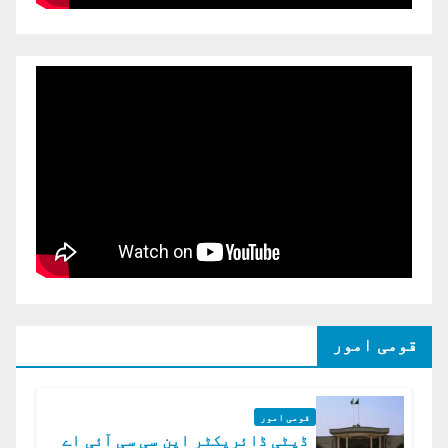
قومی امور
قومی امور
ڈپٹی ڈائریکٹر این سی سی آئی اے