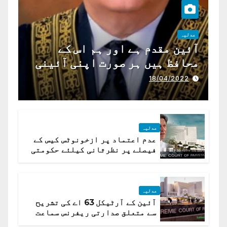
عدلیہ
آئین مقدم ہے اور ہم اس کے
محافظ ہیں ہر صورت اپنی آئینی
ذمہ داری ادا کرینگے ، چیف
18/04/2022
جسٹس پاکستان
عدلیہ
عدم اعتماد پر ازخونوٹس کیس کے
فیصلے پر نظرثانی کیلئے حکومتی
تیار درخواست دائر نہ ہوسکی
عدلیہ
آئین کے آرٹیکل 63 اے کی تشریح
سے متعلق صدارتی ریفرنس سماعت
کیلئے مقرر