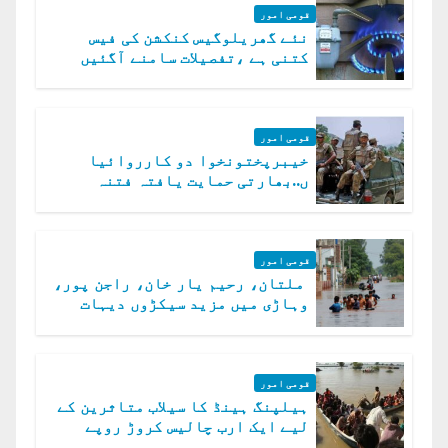
قومی امور
نئے گھریلوگیس کنکشن کی فیس
کتنی ہے ،تفصیلات سامنے آگئیں
قومی امور
خیبرپختونخوا دو کارروائیا
ں..بھارتی حمایت یافتہ فتنہ
الخوارج کے 31 دہشت گرد ہلاک
قومی امور
ملتان، رحیم یار خان، راجن پور،
وہاڑی میں مزید سیکڑوں دیہات
ڈوب گئے
قومی امور
ہیلپنگ ہینڈ کا سیلاب متاثرین کے
لیے ایک ارب چالیس کروڑ روپے
امداد کا اعلان