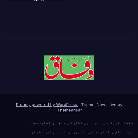
Proudly powered by WordPress
|
Theme: News Live by
.
Themeansar
صفحئہ اول
قومی امور
بین الاقوامی
صنعت و تجارت
صحت
ٹیلی کام و انٹرنٹ
کھیل
کشمیر
روزنامہ وفاق اخبار