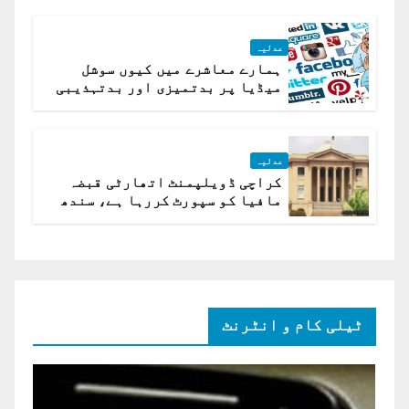
عدلیہ
ہمارے معاشرے میں کیوں سوشل
میڈیا پر بدتمیزی اور بدتہذیبی
ہے؟ اسلام آباد ہائیکورٹ
عدلیہ
کراچی ڈویلپمنٹ اتھارٹی قبضہ
مافیا کو سپورٹ کررہا ہے، سندھ
ہائی کورٹ برہم
ٹیلی کام و انٹرنٹ