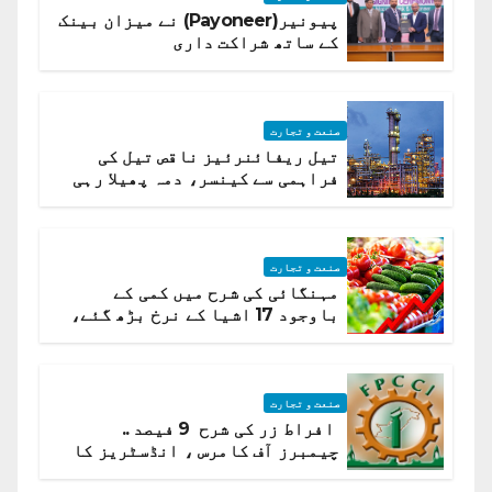
پیونیر(Payoneer) نے میزان بینک
کے ساتھ شراکت داری
صنعت و تجارت
تیل ریفائنرئیز ناقص تیل کی
فراہمی سے کینسر، دمہ پھیلا رہی
ہیں قائمہ کمیٹی میں انکشاف
صنعت و تجارت
مہنگائی کی شرح میں کمی کے
باوجود 17 اشیا کے نرخ بڑھ گئے،
ادارہ شماریات
صنعت و تجارت
افراط زر کی شرح 9 فیصد ..
چیمبرز آف کامرس ، انڈسٹریز کا
شرح سود میں کمی کا مطالبہ