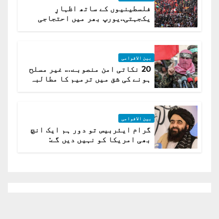
فلسطینیوں کے ساتھ اظہارِ
یکجہتی..یورپ بھر میں احتجاجی
لہر پھیل گئی
بین الاقوامی
20 نکاتی امن منصوبے…. غیر مسلح
ہونے کی شق میں ترمیم کا مطالبہ
بین الاقوامی
گرام ایئربیس تو دور ہم ایک انچ
بھی امریکا کو نہیں دیں گے:
افغانستان کا دو ٹوک مؤقف