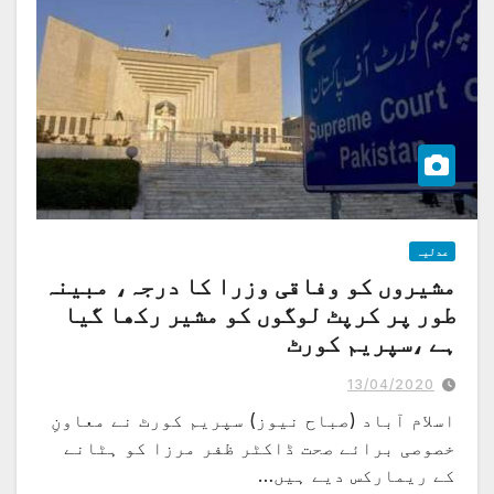
عدلیہ
مشیروں کو وفاقی وزرا کا درجہ، مبینہ
طور پر کرپٹ لوگوں کو مشیر رکھا گیا
ہے ،سپریم کورٹ
13/04/2020
اسلام آباد (صباح نیوز) سپریم کورٹ نے معاونِ
خصوصی برائے صحت ڈاکٹر ظفر مرزا کو ہٹانے
کے ریمارکس دیے ہیں…