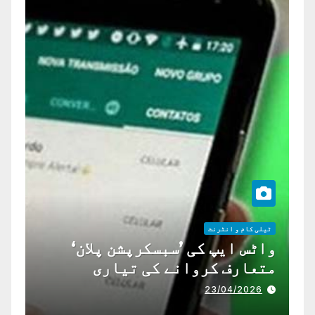
ٹیلی کام و انٹرنٹ
واٹس ایپ کی ’سبسکرپشن پلان‘
متعارف کروانے کی تیاری
23/04/2026