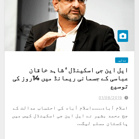
عدلیہ
ایل این جی اسکینڈل ‘ شاہد خاقان
عباسی کے جسمانی ریمانڈ میں 14روز کی
توسیع
01/08/2019
اسلام آباد…….اسلام آباد کی احتساب عدالت کے
جج محمد بشیر نے ایل این جی اسکینڈل کیس میں
پاکستان مسلم لیگ…