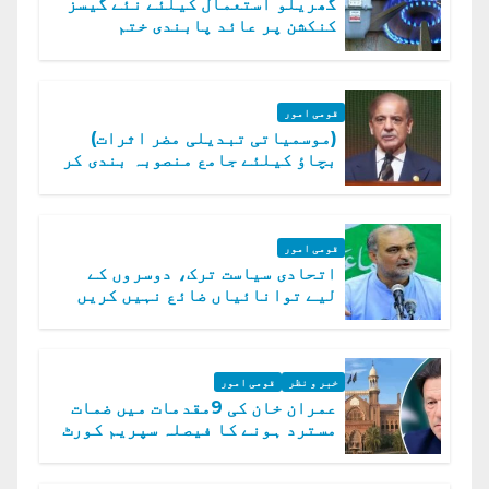
گھریلو استعمال کیلئے نئے گیسز
کنکشن پر عائد پابندی ختم
قومی امور
(موسمیاتی تبدیلی مضر اثرات)
بچاؤ کیلئے جامع منصوبہ بندی کر
رہے ہیں: وزیراعظم
قومی امور
اتحادی سیاست ترک، دوسروں کے
لیے توانائیاں ضائع نہیں کریں
گے، حافظ نعیم الرحمن
خبر و نظر
قومی امور
عمران خان کی 9مقدمات میں ضمات
مسترد ہونے کا فیصلہ سپریم کورٹ
میں چیلنج