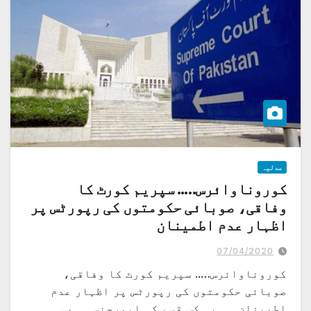
عدلیہ
کوروناوائرس….. سپریم کورٹ کا
وفاقی، صوبائی حکومتوں کی رپورٹس پر
اظہار عدم اطمینان
07/04/2020
کوروناوائرس….. سپریم کورٹ کا وفاقی،
صوبائی حکومتوں کی رپورٹس پر اظہار عدم
اطمینان ۔۔ یہ کس قسم کی ایمرجنسی ہے…