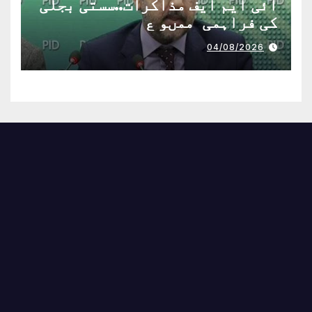
آئی ایم ایف مذاکرات..سستی بجلی
کی فراہمی ممںو ع
04/08/2026