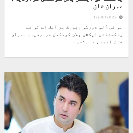
عمران خان
امید ہے ایکشن پلان پر مکمل کام کی تصدیق کے لیے فنانشل ایکشن ٹاسک فورس ٹیم
کا دورہ پاکستان بھی کامیابی سے گزر جائے گا
17/06/2022
پی ٹی آئی دورکی رپورٹ پر ایف اے ٹی نے
پاکستانی ایکشن پلان کومکمل قراردیا، عمران
خان امید ہے ایکشن…