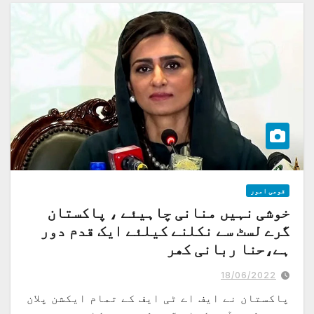
قومی امور
خوشی نہیں منانی چاہیئے ، پاکستان
گرے لسٹ سے نکلنے کیلئے ایک قدم دور
ہے،حنا ربانی کھر
ابھی تو گرے لسٹ سے نکلنے کے حوالہ سے پراسیسز شروع ہوئے ہیں اور آن سائٹ وزٹ
ہونا ہے
18/06/2022
پاکستان نے ایف اے ٹی ایف کے تمام ایکشن پلان