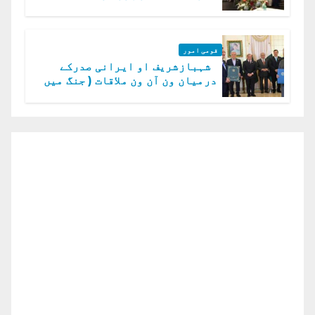
گا.سید عاصم منیر
قومی امور
شہبازشریف او ایرانی صدرکے
درمیان ون آن ون ملاقات ( جنگ میں
دو ٹوک حمایت پر اظہار شکریہ)