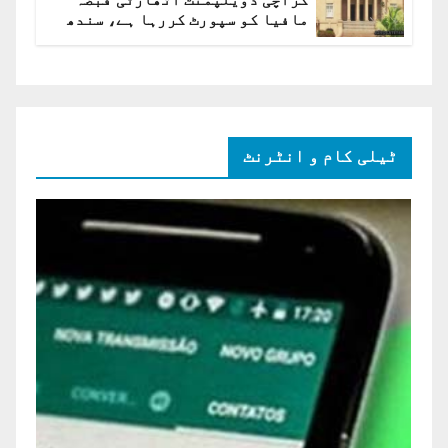
مافیا کو سپورٹ کررہا ہے، سندھ
ہائی کورٹ برہم
ٹیلی کام و انٹرنٹ