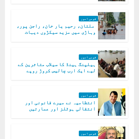
الخوارج کے 31 دہشت گرد ہلاک
قومی امور
ملتان، رحیم یار خان، راجن پور،
وہاڑی میں مزید سیکڑوں دیہات
ڈوب گئے
قومی امور
ہیلپنگ ہینڈ کا سیلاب متاثرین کے
لیے ایک ارب چالیس کروڑ روپے
امداد کا اعلان
قومی امور
انتظامیہ نے میرے قانونی اور
انتقالی ہوٹلز اور عمارتیں
مسمار کر دیں، ملک صدیق
قومی امور