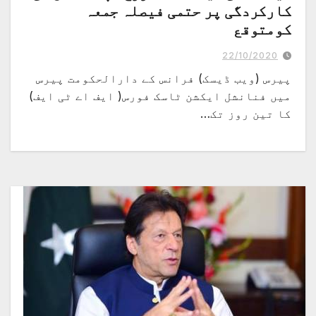
کارکردگی پر حتمی فیصلہ جمعہ
کومتوقع
22/10/2020
پیرس (ویب ڈیسک) فرانس کے دارالحکومت پیرس
میں فنانشل ایکشن ٹاسک فورس( ایف اے ٹی ایف)
کا تین روز تک…