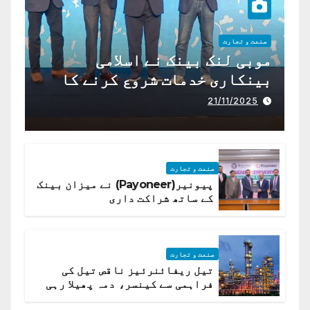
صنعت و تجارت
موبی لنک بینک نے اسلامی
بینکاری خدمات شروع کرنے کا
اعلان کیا ہے،
21/11/2025
صنعت و تجارت
پیونیر(Payoneer) نے میزان بینک
کے ساتھ شراکت داری
صنعت و تجارت
تیل ریفائنرئیز ناقص تیل کی
فراہمی سے کینسر، دمہ پھیلا رہی
ہیں قائمہ کمیٹی میں انکشاف