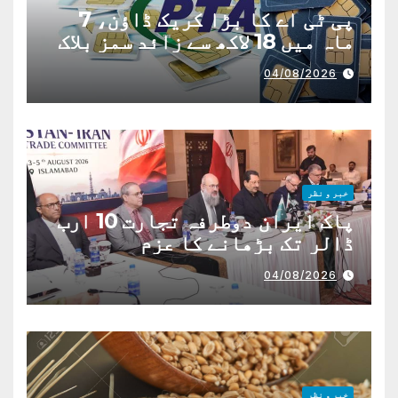
پی ٹی اے کا بڑا کریک ڈاؤن، 7
ماہ میں 18 لاکھ سے زائد سمز بلاک
04/08/2026
خبر و نظر
پاک ایران دوطرفہ تجارت 10 ارب
ڈالر تک بڑھانے کا عزم
04/08/2026
خبر و نظر