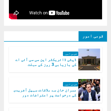
قومی امور
قومی امور
ڈپٹی ڈائریکٹر این سی سی آئی اے
کی بازیابی 3 روز کی مہلت
قومی امور
عمران خان سے ملاقات. سہیل آفریدی
کی درخواست پر اعتراضات دور