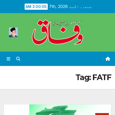
Ski
جمعہ. اگست 7th, 2026
3:00:07 AM
t
conten
Tag:
FATF