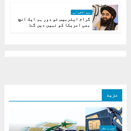
بین الاقوامی
گرام ایئربیس تو دور ہم ایک انچ
بھی امریکا کو نہیں دیں گے:
افغانستان کا دو ٹوک مؤقف
مزید
خبر و نظر