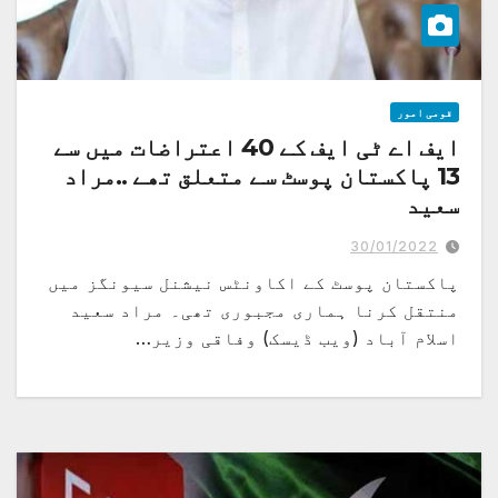
قومی امور
ایف اے ٹی ایف کے 40 اعتراضات میں سے
13 پاکستان پوسٹ سے متعلق تھے ..مراد
سعید
پاکستان پوسٹ کے معاملات میں ایک عرصے سے بے ضابطگیاں چل رہی تھیں
30/01/2022
پاکستان پوسٹ کے اکاونٹس نیشنل سیونگز میں
منتقل کرنا ہماری مجبوری تھی۔ مراد سعید
اسلام آباد (ویب ڈیسک) وفاقی وزیر…