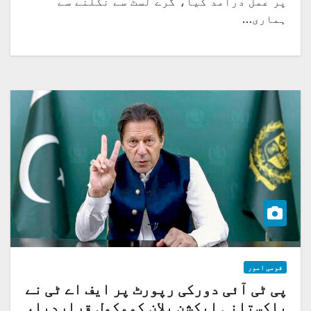
پر عمل درآمد کیا، گرے لسٹ سے نکلنے سے
ہماری…
قومی امور
پی ٹی آئی دورکی رپورٹ پر ایف اے ٹی نے
پاکستانی ایکشن پلان کومکمل قراردیا،