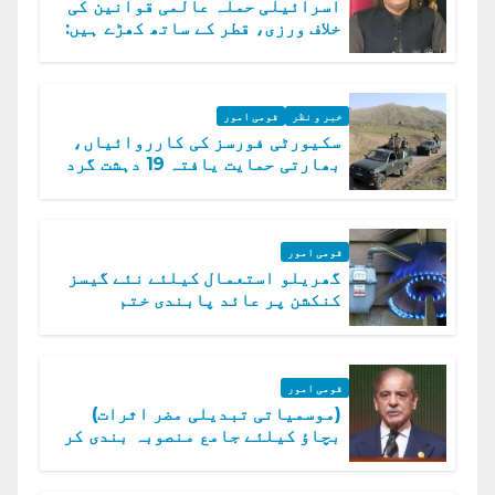
اسرائیلی حملہ عالمی قوانین کی
خلاف ورزی، قطر کے ساتھ کھڑے ہیں:
دفتر خارجہ
خبر و نظر
قومی امور
سکیورٹی فورسز کی کارروائیاں،
بھارتی حمایت یافتہ 19 دہشت گرد
ہلاک
قومی امور
گھریلو استعمال کیلئے نئے گیسز
کنکشن پر عائد پابندی ختم
قومی امور
(موسمیاتی تبدیلی مضر اثرات)
بچاؤ کیلئے جامع منصوبہ بندی کر
رہے ہیں: وزیراعظم