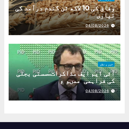
وفاق کی 10 لاکھ ٹن گندم درآمد کی
تیاری
04/08/2026
خبر و نظر
آئی ایم ایف مذاکرات..سستی بجلی
کی فراہمی ممںو ع
04/08/2026