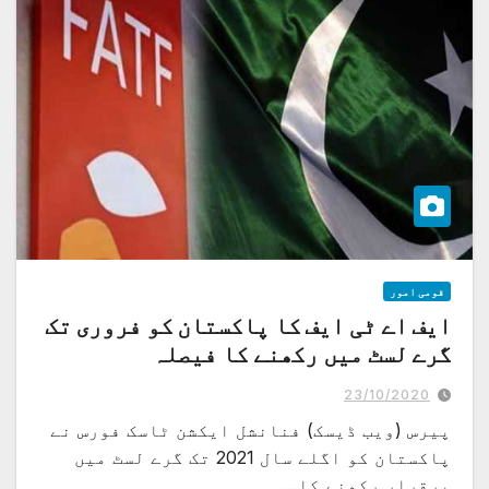
قومی امور
ایف اے ٹی ایف کا پاکستان کو فروری تک
گرے لسٹ میں رکھنے کا فیصلہ
23/10/2020
پیرس (ویب ڈیسک) فنانشل ایکشن ٹاسک فورس نے
پاکستان کو اگلے سال 2021 تک گرے لسٹ میں
برقرار رکھنے کا…