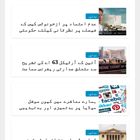
عدلیہ
عدم اعتماد پر ازخونوٹس کیس کے
فیصلے پر نظرثانی کیلئے حکومتی
تیار درخواست دائر نہ ہوسکی
عدلیہ
آئین کے آرٹیکل 63 اے کی تشریح
سے متعلق صدارتی ریفرنس سماعت
کیلئے مقرر
عدلیہ
ہمارے معاشرے میں کیوں سوشل
میڈیا پر بدتمیزی اور بدتہذیبی
ہے؟ اسلام آباد ہائیکورٹ
عدلیہ
کراچی ڈویلپمنٹ اتھارٹی قبضہ