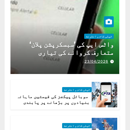
ٹیلی کام و انٹرنٹ
واٹس ایپ کی ’سبسکرپشن پلان‘
متعارف کروانے کی تیاری
23/04/2026
ٹیلی کام و انٹرنٹ
موبائل پیکجز کی قیمتیں ماہانہ
بنیادوں پر بڑھانے پر پابندی
ٹیلی کام و انٹرنٹ