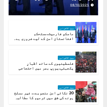
تعاون کے لیے ناگزیر ہے
08/10/2025
بین الاقوامی
ماسکو فارمیٹ..مستحکم
افغانستان امن کے لیے ضروری ہے۔
(روسی وزیرِ خارجہ )
بین الاقوامی
فلسطینیوں کے ساتھ اظہارِ
یکجہتی..یورپ بھر میں احتجاجی
لہر پھیل گئی
بین الاقوامی
20 نکاتی امن منصوبے…. غیر مسلح
ہونے کی شق میں ترمیم کا مطالبہ