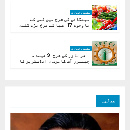
صنعت و تجارت
مہنگائی کی شرح میں کمی کے
باوجود 17 اشیا کے نرخ بڑھ گئے،
ادارہ شماریات
صنعت و تجارت
افراط زر کی شرح 9 فیصد ..
چیمبرز آف کامرس ، انڈسٹریز کا
شرح سود میں کمی کا مطالبہ
عدلیہ