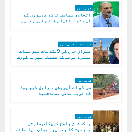
قومی امور
اتحادی سیاست ترک، دوسروں کے
لیے توانائیاں ضائع نہیں کریں
گے، حافظ نعیم الرحمن
خبر و نظر
قومی امور
عمران خان کی 9مقدمات میں ضمات
مسترد ہونے کا فیصلہ سپریم کورٹ
میں چیلنج
قومی امور
سی ڈی اے آپریشن ، راول ڈیم چوک
کے قریب مدنی مسجدشہید
قومی امور
پاکستان واضح کرچکا.بھارتی
جارحیت کا بھر پور جواب دیا جائے