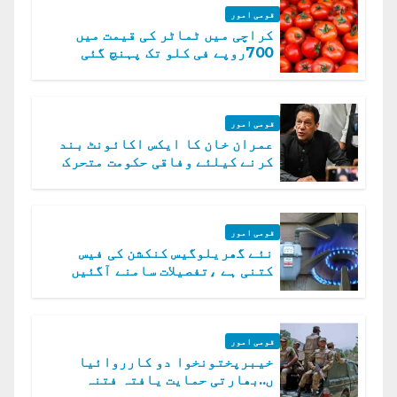
قومی امور
کراچی میں ٹماٹر کی قیمت میں
700روپے فی کلو تک پہنچ گئی
قومی امور
عمران خان کا ایکس اکائونٹ بند
کرنے کیلئے وفاقی حکومت متحرک
قومی امور
نئے گھریلوگیس کنکشن کی فیس
کتنی ہے ،تفصیلات سامنے آگئیں
قومی امور
خیبرپختونخوا دو کارروائیا
ں..بھارتی حمایت یافتہ فتنہ