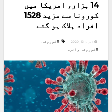
14 ہزار، امریکا میں
کورونا سے مزید 1528
افراد ہلاک ہو گئے
#کورونا
,
اپریل 13, 2020
#کورونا وائرس