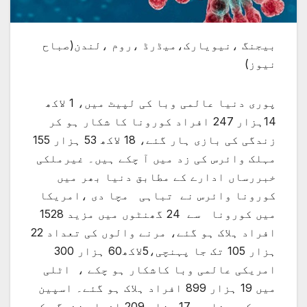
بیجنگ ،نیویارک،میڈرڈ ،روم ،لندن(صباح
نیوز)
پوری دنیا عالمی وبا کی لپیٹ میں، 1 لاکھ
14ہزار 247 افراد کورونا کا شکار ہو کر
زندگی کی بازی ہار گئے، 18 لاکھ 53 ہزار 155
مہلک وائرس کی زد میں آ چکے ہیں۔ غیرملکی
خبررساں ادارے کے مطابق دنیا بھر میں
کورونا وائرس نے تباہی مچا دی ،امریکا
میں کورونا سے 24 گھنٹوں میں مزید 1528
افراد ہلاک ہو گئے، مرنے والوں کی تعداد 22
ہزار 105 تک جا پہنچی،5لاکھ60 ہزار 300
امریکی عالمی وبا کاشکار ہو چکے ، اٹلی
میں 19 ہزار 899 افراد ہلاک ہو گئے۔ اسپین
میں کورونا سے 17 ہزار 209 افراد زندگی کی