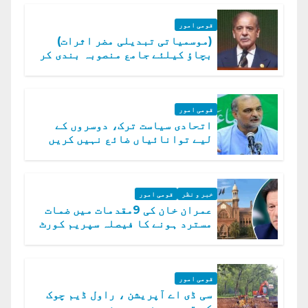
قومی امور
(موسمیاتی تبدیلی مضر اثرات)
بچاؤ کیلئے جامع منصوبہ بندی کر
رہے ہیں: وزیراعظم
قومی امور
اتحادی سیاست ترک، دوسروں کے
لیے توانائیاں ضائع نہیں کریں
گے، حافظ نعیم الرحمن
خبر و نظر
قومی امور
عمران خان کی 9مقدمات میں ضمات
مسترد ہونے کا فیصلہ سپریم کورٹ
میں چیلنج
قومی امور
سی ڈی اے آپریشن ، راول ڈیم چوک