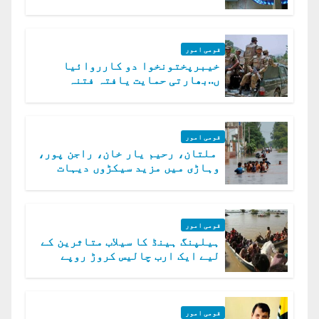
قومی امور
خیبرپختونخوا دو کارروائیا
ں..بھارتی حمایت یافتہ فتنہ
الخوارج کے 31 دہشت گرد ہلاک
قومی امور
ملتان، رحیم یار خان، راجن پور،
وہاڑی میں مزید سیکڑوں دیہات
ڈوب گئے
قومی امور
ہیلپنگ ہینڈ کا سیلاب متاثرین کے
لیے ایک ارب چالیس کروڑ روپے
امداد کا اعلان
قومی امور