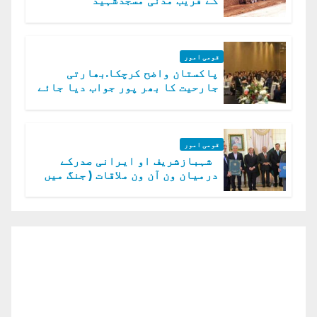
کے قریب مدنی مسجدشہید
قومی امور
پاکستان واضح کرچکا.بھارتی
جارحیت کا بھر پور جواب دیا جائے
گا.سید عاصم منیر
قومی امور
شہبازشریف او ایرانی صدرکے
درمیان ون آن ون ملاقات ( جنگ میں
دو ٹوک حمایت پر اظہار شکریہ)