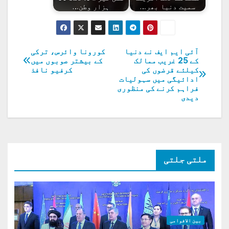
سمیت دنیا بھر…
ہزار وطن…
آئی ایم ایف نے دنیا
کورونا وائرس، ترکی
پوسٹوں
کے 25 غریب ممالک
کے بیشتر صوبوں میں
کیلئے قرضوں کی
کرفیو نافذ
کی
ادائیگی میں سہولیات
فراہم کرنے کی منظوری
نیویگیشن
دیدی
ملتی جلتی
بین الاقوامی