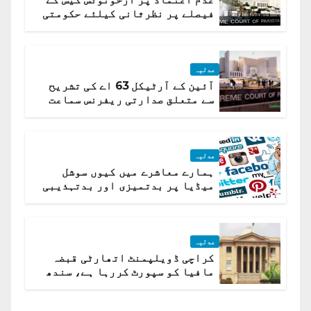
فیصلے پر نظرثانی کیلئے حکومتی
تیار درخواست دائر نہ ہوسکی
عدلیہ
آئین کے آرٹیکل 63 اے کی تشریح
سے متعلق صدارتی ریفرنس سماعت
کیلئے مقرر
عدلیہ
ہمارے معاشرے میں کیوں سوشل
میڈیا پر بدتمیزی اور بدتہذیبی
ہے؟ اسلام آباد ہائیکورٹ
عدلیہ
کراچی ڈویلپمنٹ اتھارٹی قبضہ
مافیا کو سپورٹ کررہا ہے، سندھ
ہائی کورٹ برہم