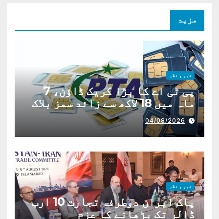
مزید
خبر و نظر
پی ٹی اے کا بڑا کریک ڈاؤن، 7
ماہ میں 18 لاکھ سے زائد سمز بلاک
04/08/2026
خبر و نظر
پاک ایران دوطرفہ تجارت 10 ارب
ڈالر تک بڑھانے کا عزم