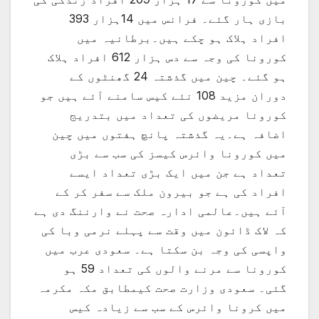
بازی ہار گئے۔ فرانس میں 14ہزار 393
افراد ہلاک ہو چکے ہیں۔برطانیہ میں
کورونا کی وجہ سے دس ہزار 612 افراد ہلاک
ہو گئے۔ چین میں گذشتہ 24 گھنٹوں کے
دوران مزید 108 نئے کیس سامنے آئے ہیں جو
کورونا مریضوں کی تعداد میں بتدریج
اضافہ ہے۔یہ گذشتہ پانچ ہفتوں میں چین
میں کورونا وائرس کیسز کی سب سے بڑی
تعداد ہے جن میں ایک بڑی تعداد ایسے
افراد کی ہے جو بیرون ملک سے سفر کر کے
آئے ہیں۔عالمی ادارہ صحت نے وارننگ دی ہے
کہ لاک ڈائون میں وقت سے پہلے نرمی وبا کی
واپسی کی وجہ بن سکتا ہے۔ سعودی عرب میں
کورونا سے مرنے والوں کی تعداد 59 ہو
گئی۔ سعودی وزارت صحت کیمطابق مکہ مکرمہ
میں کرونا وائرس کے سب سے زیادہ کیس