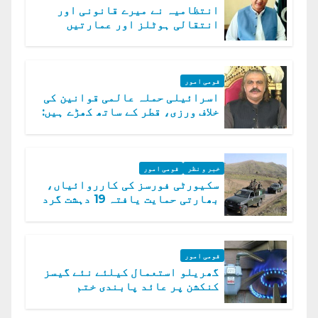
انتظامیہ نے میرے قانونی اور
انتقالی ہوٹلز اور عمارتیں
مسمار کر دیں، ملک صدیق
قومی امور
اسرائیلی حملہ عالمی قوانین کی
خلاف ورزی، قطر کے ساتھ کھڑے ہیں:
دفتر خارجہ
خبر و نظر
قومی امور
سکیورٹی فورسز کی کارروائیاں،
بھارتی حمایت یافتہ 19 دہشت گرد
ہلاک
قومی امور
گھریلو استعمال کیلئے نئے گیسز
کنکشن پر عائد پابندی ختم