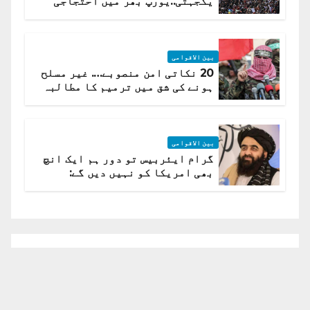
یکجہتی..یورپ بھر میں احتجاجی
لہر پھیل گئی
بین الاقوامی
20 نکاتی امن منصوبے…. غیر مسلح
ہونے کی شق میں ترمیم کا مطالبہ
بین الاقوامی
گرام ایئربیس تو دور ہم ایک انچ
بھی امریکا کو نہیں دیں گے:
افغانستان کا دو ٹوک مؤقف