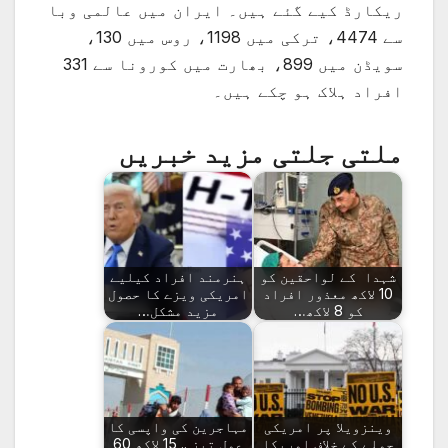
ریکارڈ کیے گئے ہیں۔ ایران میں عالمی وبا
سے 4474، ترکی میں 1198، روس میں 130،
سویڈن میں 899، بھارت میں کورونا سے 331
افراد ہلاک ہو چکے ہیں۔
ملتی جلتی مزید خبریں
شہدا کے لواحقین کو
ہنرمند افراد کیلیے
10 لاکھ معذور افراد
امریکی ویزے کا حصول
کو 8 لاکھ…
مزید مشکل…
وینزویلا پر امریکی
مہاجرین کی واپسی کا
حملے کے خلاف امریکا
عمل تیز .. 15 لاکھ 60