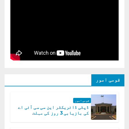
قومی امور
قومی امور
ڈپٹی ڈائریکٹر این سی سی آئی اے
کی بازیابی 3 روز کی مہلت