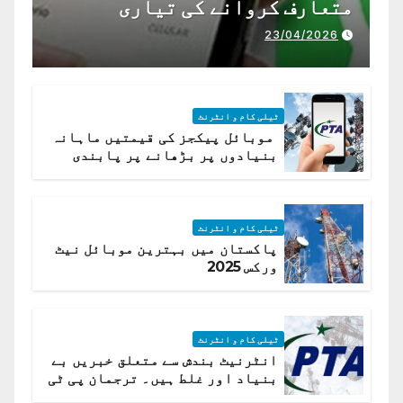
متعارف کروانے کی تیاری
23/04/2026
ٹیلی کام و انٹرنٹ
موبائل پیکجز کی قیمتیں ماہانہ
بنیادوں پر بڑھانے پر پابندی
ٹیلی کام و انٹرنٹ
پاکستان میں بہترین موبائل نیٹ
ورکس 2025
ٹیلی کام و انٹرنٹ
انٹرنیٹ بندش سے متعلق خبریں بے
بنیاد اور غلط ہیں۔ ترجمان پی ٹی
اے