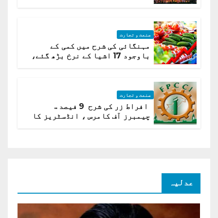
ہیں قائمہ کمیٹی میں انکشاف
صنعت و تجارت
مہنگائی کی شرح میں کمی کے
باوجود 17 اشیا کے نرخ بڑھ گئے،
ادارہ شماریات
صنعت و تجارت
افراط زر کی شرح 9 فیصد ..
چیمبرز آف کامرس ، انڈسٹریز کا
شرح سود میں کمی کا مطالبہ
عدلیہ