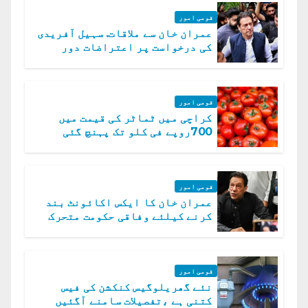
قومی امور
عمران خان سے ملاقات. سہیل آفریدی
کی درخواست پر اعتراضات دور
قومی امور
کراچی میں ٹماٹر کی قیمت میں
700روپے فی کلو تک پہنچ گئی
قومی امور
عمران خان کا ایکس اکائونٹ بند
کرنے کیلئے وفاقی حکومت متحرک
قومی امور
نئے گھریلوگیس کنکشن کی فیس
کتنی ہے ،تفصیلات سامنے آگئیں