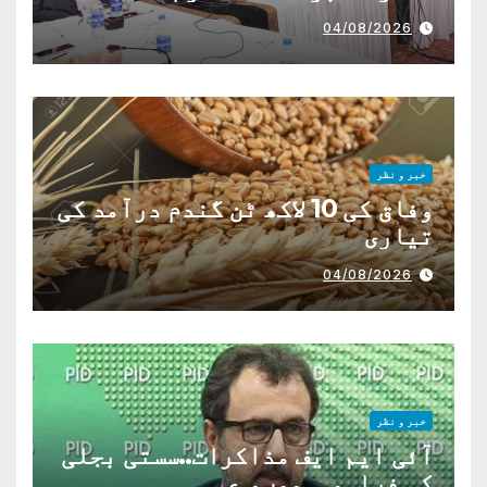
04/08/2026
خبر و نظر
وفاق کی 10 لاکھ ٹن گندم درآمد کی
تیاری
04/08/2026
خبر و نظر
آئی ایم ایف مذاکرات..سستی بجلی
کی فراہمی ممںو ع