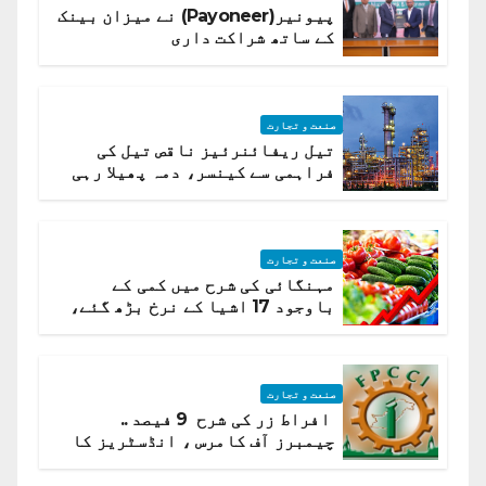
پیونیر(Payoneer) نے میزان بینک
کے ساتھ شراکت داری
صنعت و تجارت
تیل ریفائنرئیز ناقص تیل کی
فراہمی سے کینسر، دمہ پھیلا رہی
ہیں قائمہ کمیٹی میں انکشاف
صنعت و تجارت
مہنگائی کی شرح میں کمی کے
باوجود 17 اشیا کے نرخ بڑھ گئے،
ادارہ شماریات
صنعت و تجارت
افراط زر کی شرح 9 فیصد ..
چیمبرز آف کامرس ، انڈسٹریز کا
شرح سود میں کمی کا مطالبہ