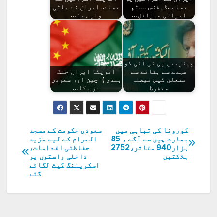
حملے...ڈیفنس سسٹم
حملے.. ایران نے ملٹی
ایرانی میزائل…
وار ہیڈ…
چیئرمین پی ٹی آئی کو
عہدے سے ہٹانے سے
امریکا ایران جنگ
متعلق کیس فیصلہ
بندی ) چین اور سعودی
محفوظ
عرب کا…
کورونا کی تباہی میں
سعودی حکومت کے مسجد
پوسٹوں
بھارت چین سے آگے ، 85
الحرام کے لیے مزید
ہزار940 متاثر،2752
حفاظتی اقدامات،
کی
ہلاکتیں
داخلی راستوں پر
اسکریننگ گیٹ لگائے
نیویگیشن
گئے