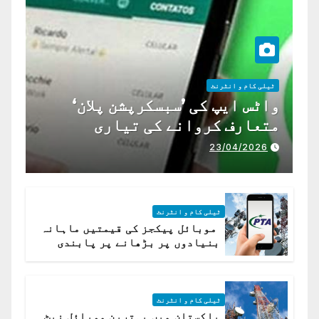
ٹیلی کام و انٹرنٹ
واٹس ایپ کی ’سبسکرپشن پلان‘
متعارف کروانے کی تیاری
23/04/2026
ٹیلی کام و انٹرنٹ
موبائل پیکجز کی قیمتیں ماہانہ
بنیادوں پر بڑھانے پر پابندی
ٹیلی کام و انٹرنٹ
پاکستان میں بہترین موبائل نیٹ