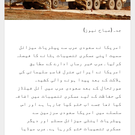
جدہ(صباح نیوز)
امریکا نے سعودی عرب سے پیٹریاٹ میزائل
سمیت اپنی عسکری تنصیبات ہٹانے کا فیصلہ
کرلیا۔عرب خبر رساں ادارے کے مطابق
امریکا نے ایرانی جنرل قاسم سلیمانی کی
ہلاکت کے بعد پیدا ہونے والی کشیدہ
صورتحال کے بعد سعودی عرب میں آئل فیلڈز
کی حفاظت کے لیے عسکری تنصیبات میں اضافہ
کیا تھا جسے اب ختم کیا جارہا ہے اور اس
سلسلے میں امریکا سعودی سرزمین سے
پیٹریاٹ اینٹی میزائل سسٹم اور دیگر
عسکری تنصیبات ختم کررہا ہے۔عرب میڈیا