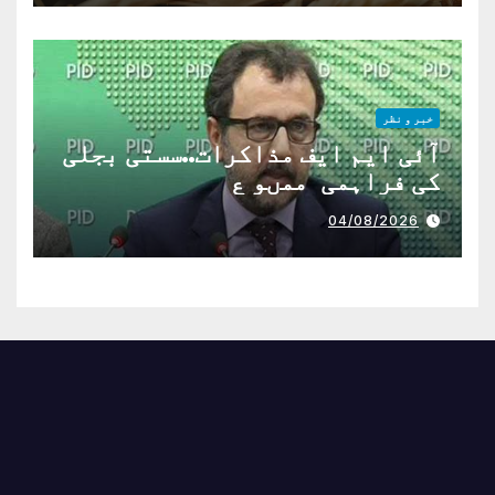
خبر و نظر
آئی ایم ایف مذاکرات..سستی بجلی
کی فراہمی ممںو ع
04/08/2026