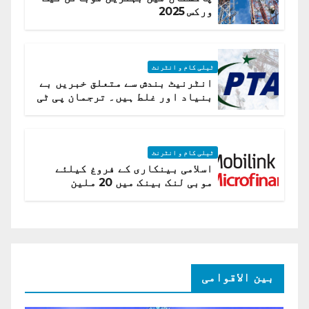
ورکس 2025
ٹیلی کام و انٹرنٹ
انٹرنیٹ بندش سے متعلق خبریں بے
بنیاد اور غلط ہیں۔ ترجمان پی ٹی
اے
ٹیلی کام و انٹرنٹ
اسلامی بینکاری کے فروغ کیلئے
موبی لنک بینک میں 20 ملین
امریکی ڈالر کی سرمایہ کاری
بین الاقوامی