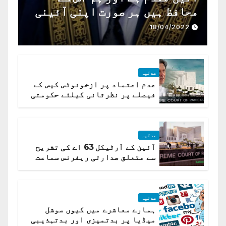
محافظ ہیں ہر صورت اپنی آئینی
ذمہ داری ادا کرینگے ، چیف
18/04/2022
جسٹس پاکستان
عدلیہ
عدم اعتماد پر ازخونوٹس کیس کے
فیصلے پر نظرثانی کیلئے حکومتی
تیار درخواست دائر نہ ہوسکی
عدلیہ
آئین کے آرٹیکل 63 اے کی تشریح
سے متعلق صدارتی ریفرنس سماعت
کیلئے مقرر
عدلیہ
ہمارے معاشرے میں کیوں سوشل
میڈیا پر بدتمیزی اور بدتہذیبی