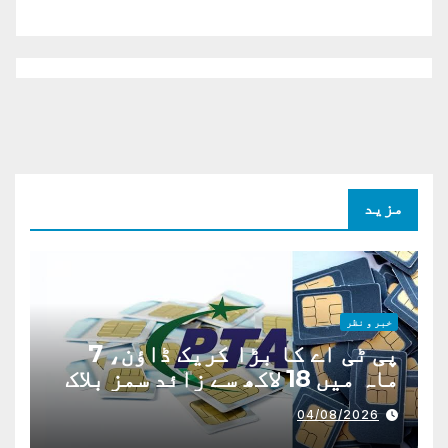
مزید
خبر و نظر
پی ٹی اے کا بڑا کریک ڈاؤن، 7
ماہ میں 18 لاکھ سے زائد سمز بلاک
04/08/2026