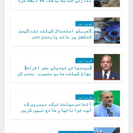
بھارتی حمایت یافتہ 19 دہشت گرد
ہلاک
قومی امور
گھریلو استعمال کیلئے نئے گیسز
کنکشن پر عائد پابندی ختم
قومی امور
(موسمیاتی تبدیلی مضر اثرات)
بچاؤ کیلئے جامع منصوبہ بندی کر
رہے ہیں: وزیراعظم
قومی امور
اتحادی سیاست ترک، دوسروں کے
لیے توانائیاں ضائع نہیں کریں
گے، حافظ نعیم الرحمن