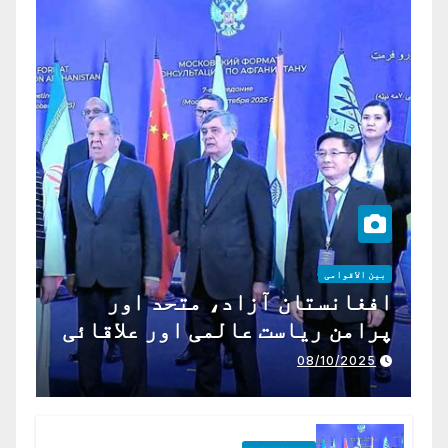
بین الاقوامی
افغانستان آزاد، متحد اور
پرامن ریاست عالمی اور علاقائی
تعاون کے لیے ناگزیر ہے
08/10/2025