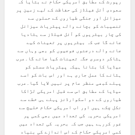
رپورٹ کے مطابق امریکی حکام نے بتایا کہ
سعودی آئل فیلڈز کی حفاظت کے لیے زمین پر
میزائل اور جنگی طیاروں کے حملوں سے
تنصیبات کو بچانے والے پیٹریاٹ میزائل
کی چار بیٹریوں کو آئل فیلڈز سے ہٹادیا
جائے گا جب کہ بیٹریوں پر تعینات کیے
جانے والے درجنوں فوجیوں کو بھی وہاں سے
ہٹاکر دوسری جگہ تعینات کیا جائے گا۔عرب
میڈیا کا بتانا ہیکہ پیٹریاٹ سسٹم کو
ہٹانے کا عمل جاری ہے اور اس بات کو اسے
پہلے کبھی منظر عام پر نہیں لایا گیا۔عرب
میڈیا کے مطابق اس سے قبل امریکی لڑاکا
طیاروں کے دو اسکوارڈنز پہلے ہی خطے سے
نکل چکے ہیں اور اب امریکی حکام خلیج سے
امریکی بحریہ کی تعداد میں بھی کمی پر
غور کررہے ہیں جب کہ بحریہ کی تعداد میں
کمی امریکی حکام کے اس اندازے کی بنیاد