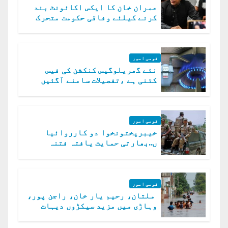
عمران خان کا ایکس اکائونٹ بند
کرنے کیلئے وفاقی حکومت متحرک
قومی امور
نئے گھریلوگیس کنکشن کی فیس
کتنی ہے ،تفصیلات سامنے آگئیں
قومی امور
خیبرپختونخوا دو کارروائیا
ں..بھارتی حمایت یافتہ فتنہ
الخوارج کے 31 دہشت گرد ہلاک
قومی امور
ملتان، رحیم یار خان، راجن پور،
وہاڑی میں مزید سیکڑوں دیہات
ڈوب گئے