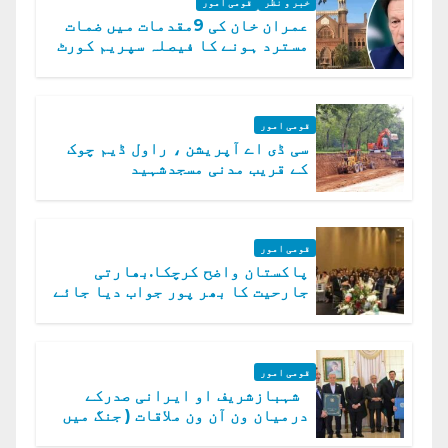
خبر و نظر
قومی امور
عمران خان کی 9مقدمات میں ضمات
مسترد ہونے کا فیصلہ سپریم کورٹ
میں چیلنج
قومی امور
سی ڈی اے آپریشن ، راول ڈیم چوک
کے قریب مدنی مسجدشہید
قومی امور
پاکستان واضح کرچکا.بھارتی
جارحیت کا بھر پور جواب دیا جائے
گا.سید عاصم منیر
قومی امور
شہبازشریف او ایرانی صدرکے
درمیان ون آن ون ملاقات ( جنگ میں
دو ٹوک حمایت پر اظہار شکریہ)