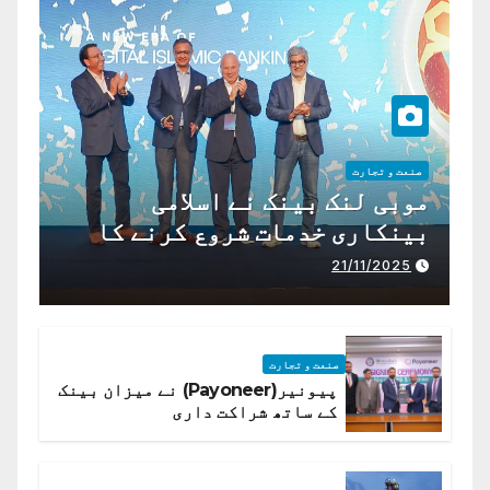
صنعت و تجارت
موبی لنک بینک نے اسلامی
بینکاری خدمات شروع کرنے کا
اعلان کیا ہے،
21/11/2025
صنعت و تجارت
پیونیر(Payoneer) نے میزان بینک
کے ساتھ شراکت داری