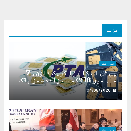
مزید
خبر و نظر
پی ٹی اے کا بڑا کریک ڈاؤن، 7
ماہ میں 18 لاکھ سے زائد سمز بلاک
04/08/2026
خبر و نظر