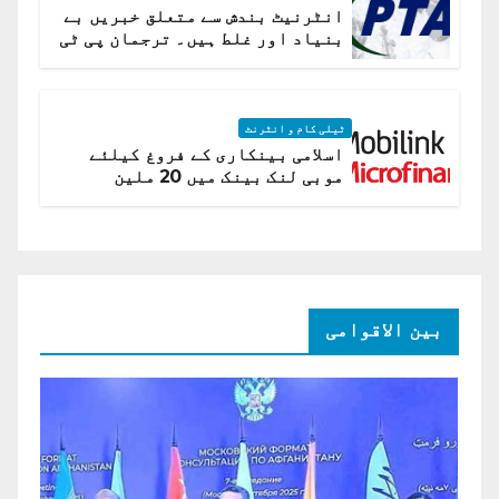
انٹرنیٹ بندش سے متعلق خبریں بے
بنیاد اور غلط ہیں۔ ترجمان پی ٹی
اے
ٹیلی کام و انٹرنٹ
اسلامی بینکاری کے فروغ کیلئے
موبی لنک بینک میں 20 ملین
امریکی ڈالر کی سرمایہ کاری
بین الاقوامی