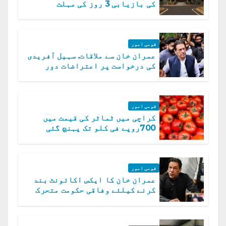
کی بازیابی 3 روز کی مہلت
قومی امور
عمران خان سے ملاقات. سہیل آفریدی
کی درخواست پر اعتراضات دور
قومی امور
کراچی میں ٹماٹر کی قیمت میں
700روپے فی کلو تک پہنچ گئی
قومی امور
عمران خان کا ایکس اکائونٹ بند
کرنے کیلئے وفاقی حکومت متحرک