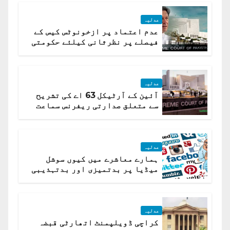
عدلیہ
عدم اعتماد پر ازخونوٹس کیس کے
فیصلے پر نظرثانی کیلئے حکومتی
تیار درخواست دائر نہ ہوسکی
عدلیہ
آئین کے آرٹیکل 63 اے کی تشریح
سے متعلق صدارتی ریفرنس سماعت
کیلئے مقرر
عدلیہ
ہمارے معاشرے میں کیوں سوشل
میڈیا پر بدتمیزی اور بدتہذیبی
ہے؟ اسلام آباد ہائیکورٹ
عدلیہ
کراچی ڈویلپمنٹ اتھارٹی قبضہ