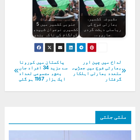
مقبوضہ کشمیر.
بھارتی فوج کی
جنوبی کشمیر میں 5
ریاستی دہشت گردی
کشمیری نوجوان شہید،
جاری،…
کولگام کی ناکہ بندی
لداخ میں چین اور
پاکستان میں کورونا
پوسٹوں
بھارتی فوج میں جھڑپ،
سے مزید 34 افراد جاں
متعدد بھارتی اہلکار
بحق، مجموعی تعداد
کی
گرفتار
ایک ہزار 1167 ہو گئی
نیویگیشن
ملتی جلتی