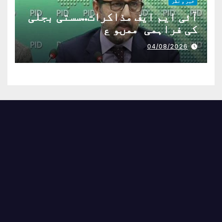
خبر و نظر
آئی ایم ایف مذاکرات..سستی بجلی
کی فراہمی ممںو ع
04/08/2026