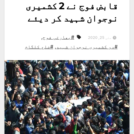
قابض فوج نے 2 کشمیری
نوجوان شہید کر دیئے
#بھارتی فوج
,
مئی 25, 2020
#دو کشمیری نوجوان شہید
,
#ضلع کلگام