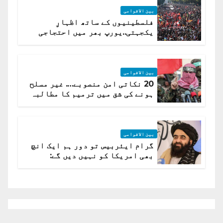
بین الاقوامی
فلسطینیوں کے ساتھ اظہارِ
یکجہتی..یورپ بھر میں احتجاجی
لہر پھیل گئی
بین الاقوامی
20 نکاتی امن منصوبے…. غیر مسلح
ہونے کی شق میں ترمیم کا مطالبہ
بین الاقوامی
گرام ایئربیس تو دور ہم ایک انچ
بھی امریکا کو نہیں دیں گے:
افغانستان کا دو ٹوک مؤقف