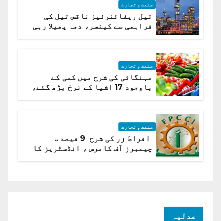
صنعت و تجارت
تیل ریفائنرئیز ناقص تیل کی
فراہمی سے کینسر، دمہ پھیلا رہی
ہیں قائمہ کمیٹی میں انکشاف
صنعت و تجارت
مہنگائی کی شرح میں کمی کے
باوجود 17 اشیا کے نرخ بڑھ گئے،
ادارہ شماریات
صنعت و تجارت
افراط زر کی شرح 9 فیصد ..
چیمبرز آف کامرس ، انڈسٹریز کا
شرح سود میں کمی کا مطالبہ
عدلیہ