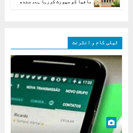
مافیا کو سپورٹ کررہا ہے، سندھ
ہائی کورٹ برہم
ٹیلی کام و انٹرنٹ