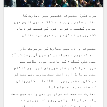
سری نگر: مقبوضہ کشمیر میں بھارت کا
مظالم جاری ہیں، ضلع کلگام میں قابض فوج
نے دو کشمیری نوجوانوں کو شہید کر دیا،
کشمیریوں نے کڑے پہرے میں عید منائی۔
مقبوضہ وادی میں بھارت کی بربریت جاری
ہے، کشمیری نوجوانوں کو سرچ آپریشن کی آڑ
میں ضلع کلگام کے حانجی پورہ علاقے میں
شہید کیا گیا، ضلع شوپیاں اور اور کلگام
میں موبائل اور انٹرنیٹ سروس بھی بند کر
دی گئی، کشمیریوں نے ظالمانہ کارروائی
کے خلاف شدید احتجاج کیا۔
بھارت نے عید کے موقع پر بھی وادی میں سخت
پابندیاں لگا رکھی ہیں، کشمیریوں نے
بھارتی فوج کے کڑے پہرے میں عید منائی۔