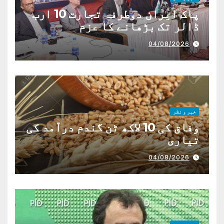
پاک ایران دوطرفہ تجارت 10 ارب
ڈالر تک بڑھانے کا عزم
04/08/2026
خبر و نظر
وفاق کی 10 لاکھ ٹن گندم درآمد کی
تیاری
04/08/2026