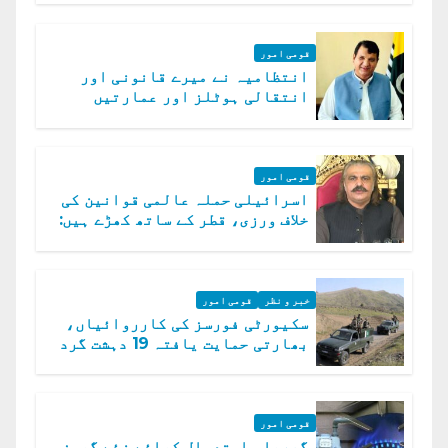
قومی امور
انتظامیہ نے میرے قانونی اور
انتقالی ہوٹلز اور عمارتیں
مسمار کر دیں، ملک صدیق
قومی امور
اسرائیلی حملہ عالمی قوانین کی
خلاف ورزی، قطر کے ساتھ کھڑے ہیں:
دفتر خارجہ
خبر و نظر
قومی امور
سکیورٹی فورسز کی کارروائیاں،
بھارتی حمایت یافتہ 19 دہشت گرد
ہلاک
قومی امور
گھریلو استعمال کیلئے نئے گیسز