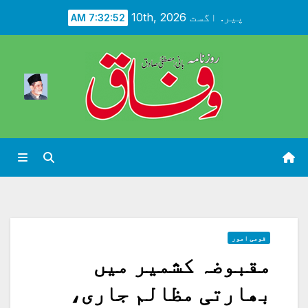
Ski
پیر. اگست 10th, 2026
7:32:53 AM
t
conten
قومی امور
مقبوضہ کشمیر میں
بھارتی مظالم جاری،