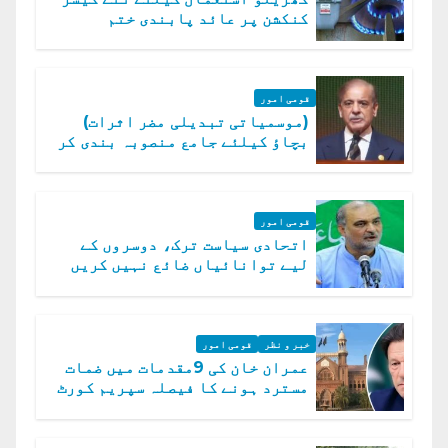
کنکشن پر عائد پابندی ختم
قومی امور
(موسمیاتی تبدیلی مضر اثرات)
بچاؤ کیلئے جامع منصوبہ بندی کر
رہے ہیں: وزیراعظم
قومی امور
اتحادی سیاست ترک، دوسروں کے
لیے توانائیاں ضائع نہیں کریں
گے، حافظ نعیم الرحمن
خبر و نظر
قومی امور
عمران خان کی 9مقدمات میں ضمات
مسترد ہونے کا فیصلہ سپریم کورٹ
میں چیلنج