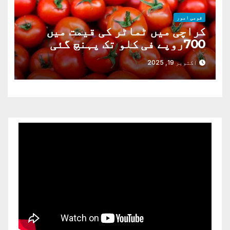
قومی امور
کراچی میں ٹماٹر کی قیمت میں
700روپے فی کلو تک پہنچ گئی
اکتوبر 19, 2025