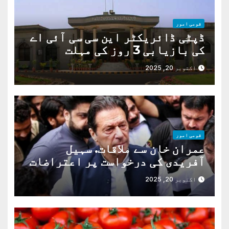
قومی امور
ڈپٹی ڈائریکٹر این سی سی آئی اے
کی بازیابی 3 روز کی مہلت
اکتوبر 20, 2025
قومی امور
عمران خان سے ملاقات. سہیل
آفریدی کی درخواست پر اعتراضات
دور
اکتوبر 20, 2025