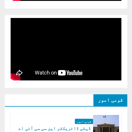
قومی امور
قومی امور
ڈپٹی ڈائریکٹر این سی سی آئی اے