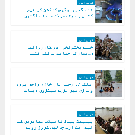
قومی امور
نئے گھریلوگیس کنکشن کی فیس
کتنی ہے ،تفصیلات سامنے آگئیں
قومی امور
خیبرپختونخوا دو کارروائیا
ں..بھارتی حمایت یافتہ فتنہ
الخوارج کے 31 دہشت گرد ہلاک
قومی امور
ملتان، رحیم یار خان، راجن پور،
وہاڑی میں مزید سیکڑوں دیہات
ڈوب گئے
قومی امور
ہیلپنگ ہینڈ کا سیلاب متاثرین کے
لیے ایک ارب چالیس کروڑ روپے
امداد کا اعلان