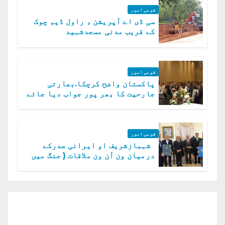
قومی امور
سی ڈی اے آپریشن ، راول ڈیم چوک
کے قریب مدنی مسجدشہید
قومی امور
پاکستان واضح کرچکا.بھارتی
جارحیت کا بھر پور جواب دیا جائے
گا.سید عاصم منیر
قومی امور
شہبازشریف او ایرانی صدرکے
درمیان ون آن ون ملاقات ( جنگ میں
دو ٹوک حمایت پر اظہار شکریہ)