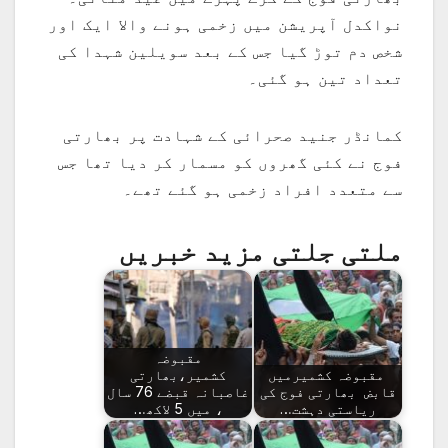
نواکدل آپریشن میں زخمی ہونے والا ایک اور
شخص دم توڑ گیا جس کے بعد سویلین شہدا کی
تعداد تین ہو گئی۔
کمانڈر جنید صحرائی کے شہادت پر بھارتی
فوج نے کئی گھروں کو مسمار کر دیا تھا جس
سے متعدد افراد زخمی ہو گئے تھے۔
ملتی جلتی مزید خبریں
مقبوضہ
مقبوضہ کشمیرمیں
کشمیر،بھارتی
قابض بھارتی فوج کی
غاصبانہ قبضے 76 سال
ریاستی دہشت…
، میں 5 لاکھ…