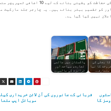
سے اسمارٹ موبائل فون اور اس کے پاور سیل کی حفاظت کو یقینی بنانے کے لیے 10 اضافی 
 پاور کو تقسیم بہتر بناتے ہیں۔ یہ چارجر جلد مارکیٹ م
علان نہیں کیا گیا ہے۔
کا بجلی کی
پاکستان میں عالمی
روخت کا نیا
تجارت، سیاحت اور
 متعارف…
ٹرانزٹ کی عالمی…
خواستوں
قربانی کے جانوروں کی آن لائن خریداری کیل
کیشن سروسز کا
موبائل ایپ متعا