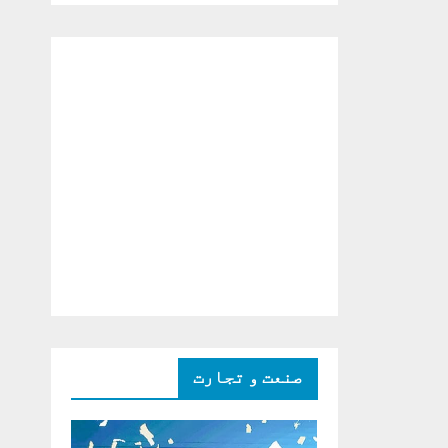
دو ٹوک حمایت پر
اظہار شکریہ)
صنعت و تجارت