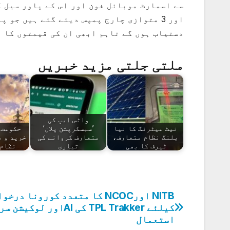
اور 3 متوازی چارج پمپس دیئے گئے ہیں جو
دستیاب ہوں گے تاہم ابھی ان کی قیمتوں کا ا
ملتی جلتی مزید خبریں
واٹس ایپ کی
نیٹ میٹرنگ کا نیا
’سبسکرپشن پلان‘
حکومت 
بلنگ نظام متعارف،
متعارف کروانے کی
خرید و ف
ٹیرف کا بھی
تیاری
نظام
NITB اورNCOC کا متعدد کورونا در
پوسٹوں
کیلئے TPL Trakker کی AIاور لو
کی
استعمال