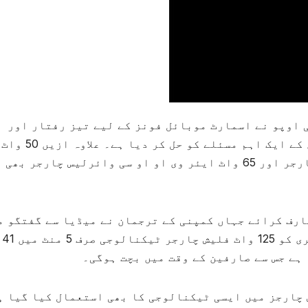
 اوپو نے اسمارٹ موبائل فونز کے لیے تیز رفتار اور
طاقتور 125 واٹ چارجر متعارف کر کے صارفین کے ایک اہم
سپر وی او او سی چارجر، 110 واٹ منی فلیش چارجر اور 65 واٹ ایئر وی او او سی وائرلیس چارجر بھی
ارف کرائے جہاں کمپنی کے ترجمان نے میڈیا سے گفتگو م
دعویٰ کیا کہ 4 ہزار ایم اے ایچ موبائل بیٹری کو 125 واٹ فلیش چارجر ٹیکنالوجی صرف 5 منٹ میں 41
 چارجز میں ایسی ٹیکنالوجی کا بھی استعمال کیا گیا ہ