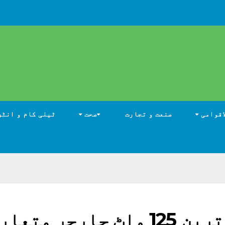
اقوامی
صنعت و تجارت
صحت
ٹیلی کام و انٹر
اوپو نے دنیا کا تیز ترین 125 واٹ چارجر متع