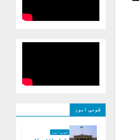
قومی امور
قومی امور
ڈپٹی ڈائریکٹر