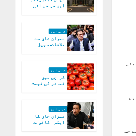
این سی سی آئی
اے کی بازیابی 3
روز کی مہلت
قومی امور
عمران خان سے
ملاقات. سہیل
آفریدی کی
درخواست پر
اعتراضات دور
 مسئلے کو حل کر دیا ہے۔ علاوہ ازیں 50 واٹ منی
قومی امور
کراچی میں
ٹماٹر کی قیمت
میں 700روپے فی
کلو تک پہنچ گئی
یں
قومی امور
عمران خان کا
ایکس اکائونٹ
بند کرنے کیلئے
ے جس
وفاقی حکومت