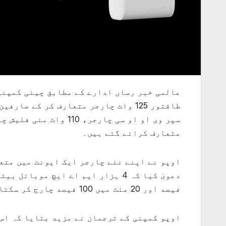
عالمی خبر رساں ادارے کے مطابق چینی کمپنی
متعارف کرائے گئے ہیں۔
اوپو نے اپنے نئے چارجر ایک ایونٹ میں متع
فیصد اور 20 منٹ میں 100 فیصد چارج کر سکتا ہے جس سے صارفین کے وقت میں بچت ہوگی۔
اوپو کمپنی کے ترجمان نے مزید بتایا کہ اس