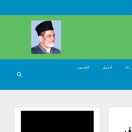
نٹ
کھیل
کشمیر
ارف