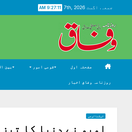
Ski
جمعہ. اگست 7th, 2026
9:27:12 AM
t
conten
صفحئہ اول
قومی امور
بین ال
روزنامہ وفاق اخبار
ٹیکنالوجی