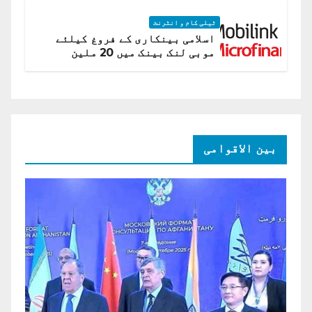
ٹیلی کام و انٹرنٹ
اسلامی بینکاری کے فروغ کیلئے
موبی لنک بینک میں 20 ملین
امریکی ڈالر کی سرمایہ کاری
بین الاقوامی