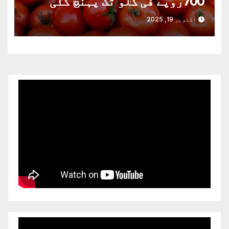
700روپے فی کلو تک پہنچ گئی
اکتوبر 19, 2025