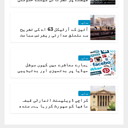
تیار درخواست دائر نہ ہوسکی
عدلیہ
آئین کے آرٹیکل 63 اے کی تشریح
سے متعلق صدارتی ریفرنس سماعت
کیلئے مقرر
عدلیہ
ہمارے معاشرے میں کیوں سوشل
میڈیا پر بدتمیزی اور بدتہذیبی
ہے؟ اسلام آباد ہائیکورٹ
عدلیہ
کراچی ڈویلپمنٹ اتھارٹی قبضہ
مافیا کو سپورٹ کررہا ہے، سندھ
ہائی کورٹ برہم