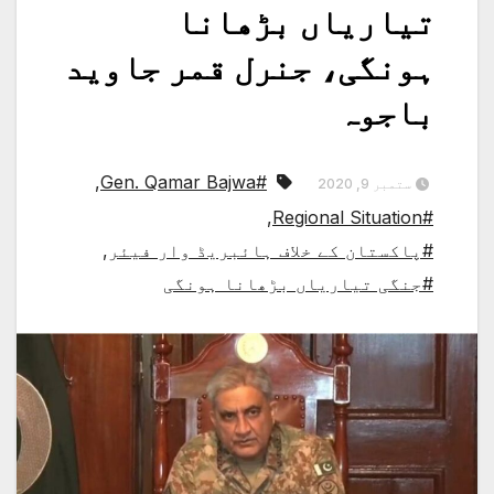
تیاریاں بڑھانا
ہونگی، جنرل قمر جاوید
باجوہ
,
#Gen. Qamar Bajwa
ستمبر 9, 2020
,
#Regional Situation
#پاکستان کے خلاف ہائبریڈ وار فیئر
,
#جنگی تیاریاں بڑھانا ہونگی