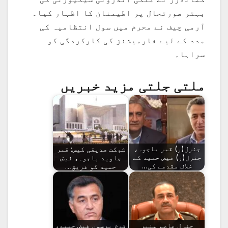
بہتر صورتحال پر اطیمنان کا اظہار کیا۔
آرمی چیف نے محرم میں سول انتظامیہ کی
مدد کے لیے فارمیشنز کی کارکردگی کو
سراہا۔
ملتی جلتی مزید خبریں
جنرل(ر) قمر باجوہ،
شوکت صدیقی کیس: قمر
جنرل(ر) فیض حمید کے
جاوید باجوہ، فیض
خلاف مقدمے کی…
حمید کو فریق…
جنرل عاصم منیر
‏قوم برسوں فیض حمید،