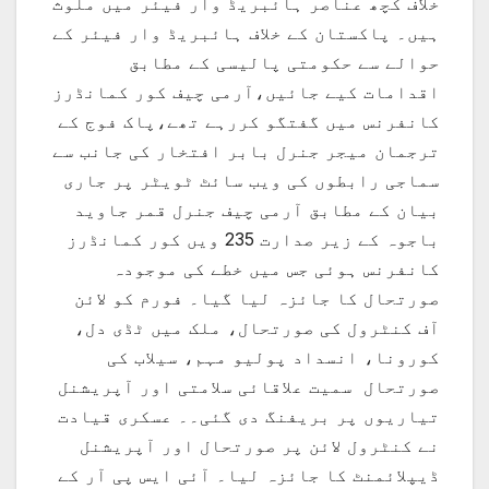
خلاف کچھ عناصر ہائبریڈ وار فیئر میں ملوث
ہیں۔ پاکستان کے خلاف ہائبریڈ وار فیئر کے
حوالے سے حکومتی پالیسی کے مطابق
اقدامات کیے جائیں،آرمی چیف کور کمانڈرز
کانفرنس میں گفتگو کررہے تھے،پاک فوج کے
ترجمان میجر جنرل بابر افتخار کی جانب سے
سماجی رابطوں کی ویب سائٹ ٹویٹر پر جاری
بیان کے مطابق آرمی چیف جنرل قمر جاوید
باجوہ کے زیر صدارت 235 ویں کور کمانڈرز
کانفرنس ہوئی جس میں خطے کی موجودہ
صورتحال کا جائزہ لیا گیا۔ فورم کو لائن
آف کنٹرول کی صورتحال، ملک میں ٹڈی دل،
کورونا، انسداد پولیو مہم، سیلاب کی
صورتحال سمیت علاقائی سلامتی اور آپریشنل
تیاریوں پر بریفنگ دی گئی۔۔ عسکری قیادت
نے کنٹرول لائن پر صورتحال اور آپریشنل
ڈیپلائمنٹ کا جائزہ لیا۔ آئی ایس پی آر کے