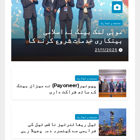
صنعت و تجارت
موبی لنک بینک نے اسلامی
بینکاری خدمات شروع کرنے کا
اعلان کیا ہے،
21/11/2025
صنعت و تجارت
پیونیر(Payoneer) نے میزان بینک
کے ساتھ شراکت داری
صنعت و تجارت
تیل ریفائنرئیز ناقص تیل کی
فراہمی سے کینسر، دمہ پھیلا رہی
ہیں قائمہ کمیٹی میں انکشاف