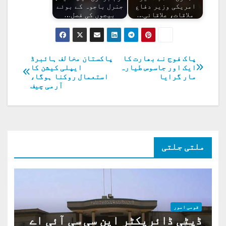
امریکی وزیر دفاع
جنرل باجوہ کے بوئے
ملاقات، علاقائی…
بیجوں کی فصل…
پاک فوج نے بھارت کا
پاکستان مخالف ہائبرڈ
پوسٹوں
ایک اور جاسوس طیارہ
ایپلی کیشن کا
مار گرایا
استعمال روکنا ہوگا،
کی
آرمی چیف
نیویگیشن
ملتی جلتی
قومی امور
ڈپٹی ڈائریکٹر این سی سی آئی اے