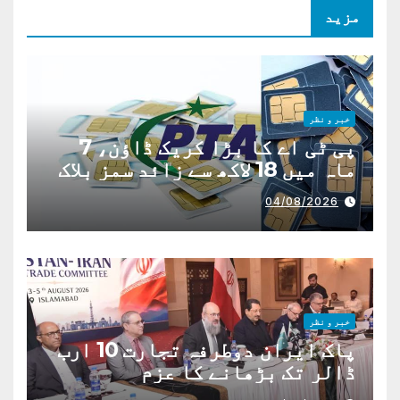
مزید
خبر و نظر
پی ٹی اے کا بڑا کریک ڈاؤن، 7
ماہ میں 18 لاکھ سے زائد سمز بلاک
04/08/2026
خبر و نظر
پاک ایران دوطرفہ تجارت 10 ارب
ڈالر تک بڑھانے کا عزم