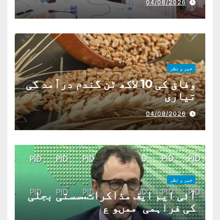
04/08/2026
خبر و نظر
وفاق کی 10 لاکھ ٹن گندم درآمد کی
تیاری
04/08/2026
خبر و نظر
آئی ایم ایف مذاکرات..سستی بجلی
کی فراہمی ممںو ع