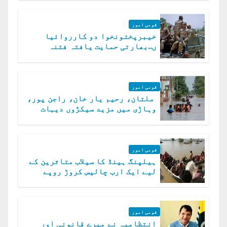
قومی امور
خیبرپختونخوا دو کارروائیا
ں..بھارتی حمایت یافتہ فتنہ
الخوارج کے 31 دہشت گرد ہلاک
قومی امور
ملتان، رحیم یار خان، راجن پور،
وہاڑی میں مزید سیکڑوں دیہات
ڈوب گئے
قومی امور
ہیلپنگ ہینڈ کا سیلاب متاثرین کے
لیے ایک ارب چالیس کروڑ روپے
امداد کا اعلان
قومی امور
انتظامیہ نے میرے قانونی اور