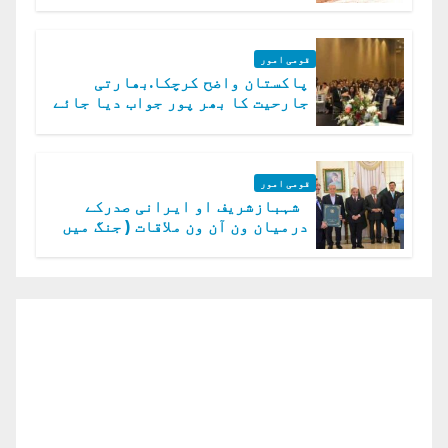
قومی امور
پاکستان واضح کرچکا.بھارتی
جارحیت کا بھر پور جواب دیا جائے
گا.سید عاصم منیر
قومی امور
شہبازشریف او ایرانی صدرکے
درمیان ون آن ون ملاقات ( جنگ میں
دو ٹوک حمایت پر اظہار شکریہ)