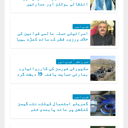
انتقالی ہوٹلز اور عمارتیں
مسمار کر دیں، ملک صدیق
قومی امور
اسرائیلی حملہ عالمی قوانین کی
خلاف ورزی، قطر کے ساتھ کھڑے ہیں:
دفتر خارجہ
خبر و نظر
قومی امور
سکیورٹی فورسز کی کارروائیاں،
بھارتی حمایت یافتہ 19 دہشت گرد
ہلاک
قومی امور
گھریلو استعمال کیلئے نئے گیسز
کنکشن پر عائد پابندی ختم