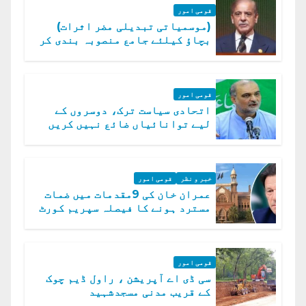
قومی امور
(موسمیاتی تبدیلی مضر اثرات)
بچاؤ کیلئے جامع منصوبہ بندی کر
رہے ہیں: وزیراعظم
قومی امور
اتحادی سیاست ترک، دوسروں کے
لیے توانائیاں ضائع نہیں کریں
گے، حافظ نعیم الرحمن
خبر و نظر
قومی امور
عمران خان کی 9مقدمات میں ضمات
مسترد ہونے کا فیصلہ سپریم کورٹ
میں چیلنج
قومی امور
سی ڈی اے آپریشن ، راول ڈیم چوک
کے قریب مدنی مسجدشہید