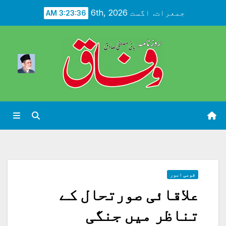
Ski
جمعرات. اگست 6th, 2026
3:23:38 AM
t
conten
قومی امور
علاقائی صورتحال کے
تناظر میں جنگی