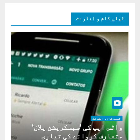
ٹیلی کام و انٹرنٹ
ٹیلی کام و انٹرنٹ
واٹس ایپ کی ’سبسکرپشن پلان‘
متعارف کروانے کی تیاری