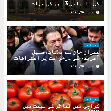
کی بازیابی 3 روز کی مہلت
اکتوبر 20, 2025
قومی امور
عمران خان سے ملاقات. سہیل
آفریدی کی درخواست پر اعتراضات
دور
اکتوبر 20, 2025
قومی امور
کراچی میں ٹماٹر کی قیمت میں