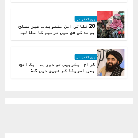
لہر پھیل گئی
بین الاقوامی
20 نکاتی امن منصوبے…. غیر مسلح
ہونے کی شق میں ترمیم کا مطالبہ
بین الاقوامی
گرام ایئربیس تو دور ہم ایک انچ
بھی امریکا کو نہیں دیں گے:
افغانستان کا دو ٹوک مؤقف