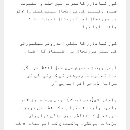
کور کمانڈرز کانفرنس میں خطے و مقبوضہ
جموں وکشمیر کی صورتحال سمیت کنٹرول لائن
پر صورتحال اور آپریشنل ڈیپلائمنٹ کا
جائزہ لیا گیا
کور کمانڈرز کا ملکی اندرونی سیکیورٹی
کی بہتر صورتحال پر اطیمنان کا اظہار
آرمی چیف نے محرم میں سول انتظامیہ کی
مدد کے لیے فارمیشنز کی کارکردگی کو
سراہا،ڈی جی آئی ایس پی آر
راولپنڈی(ویب ڈیسک ) آرمی چیف جنرل قمر
جاوید باجوہ نے کہا ہے کہ خطے کی موجودہ
صورتحال کے تناظر میں جنگی تیاریاں
بڑھانا ہونگی۔ پاکستان کے اہم مفادات کے