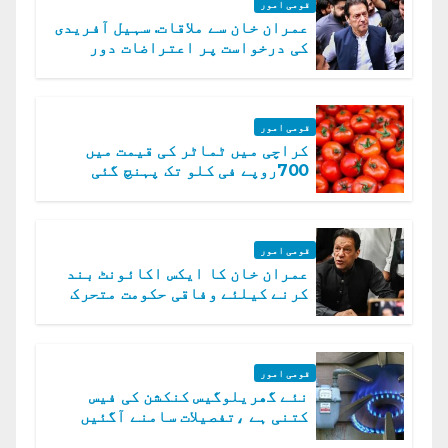
قومی امور
عمران خان سے ملاقات. سہیل آفریدی
کی درخواست پر اعتراضات دور
قومی امور
کراچی میں ٹماٹر کی قیمت میں
700روپے فی کلو تک پہنچ گئی
قومی امور
عمران خان کا ایکس اکائونٹ بند
کرنے کیلئے وفاقی حکومت متحرک
قومی امور
نئے گھریلوگیس کنکشن کی فیس
کتنی ہے ،تفصیلات سامنے آگئیں