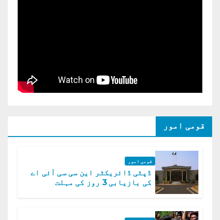
قومی امور
قومی امور
ڈپٹی ڈائریکٹر این سی سی آئی اے
کی بازیابی 3 روز کی مہلت