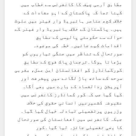
مطابق آرمی چیف کا کانفرنس سے خطاب میں
کہنا تھا کہ پاکستان کے اہم مفادات کے
خلاف کچھ عناصر ہائبریڈ وار فیئر میں ملوث
ہیں۔ پاکستان کے خلاف ہائبریڈ وار فیئر کے
حوالے سے حکومتی پالیسی کے مطابق
اقدامات کیے جائیں۔ خطہ کی موجودہ
صورتحال کے تناظر میں جنگی تیاریوں کو
بڑھانا ہوگا۔ترجمان پاک فوج کے مطابق
کورکمانڈرز کو افغانستان امن عمل، مغربی
سرحد کے ساتھ باڑ لگانے میں پیشرفت اور
آپریشن ردالفساد کے بارے میں بھی آگاہ
کیا گیا جب کہ کور کمانڈرز کانفرنس میں
مقبوضہ کشمیرمیں انسانی حقوق کی خلاف
وزریوں پرتفصیلی تبادلہ خیال کیا گیا۔
جبکہ کانفرنس میں افغانستان کی صورتحال
کا بھی تفصیلی جائزہ لیا گیا۔کور
کمانڈرز نے ملکی اندرونی سیکیورٹی کی