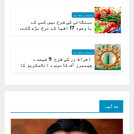
صنعت و تجارت
مہنگائی کی شرح میں کمی کے
باوجود 17 اشیا کے نرخ بڑھ گئے،
ادارہ شماریات
صنعت و تجارت
افراط زر کی شرح 9 فیصد ..
چیمبرز آف کامرس ، انڈسٹریز کا
شرح سود میں کمی کا مطالبہ
عدلیہ