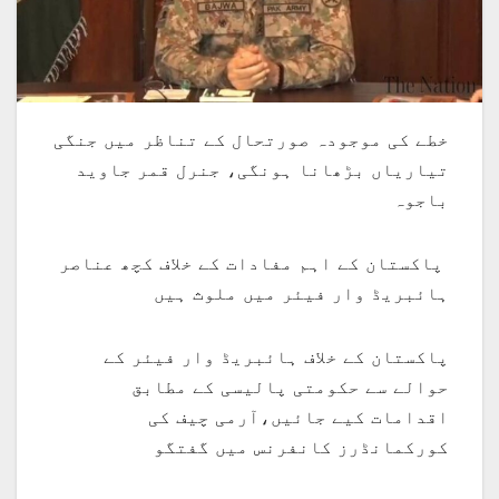
خطے کی موجودہ صورتحال کے تناظر میں جنگی
تیاریاں بڑھانا ہونگی، جنرل قمر جاوید
باجوہ
پاکستان کے اہم مفادات کے خلاف کچھ عناصر
ہائبریڈ وار فیئر میں ملوث ہیں
پاکستان کے خلاف ہائبریڈ وار فیئر کے
حوالے سے حکومتی پالیسی کے مطابق
اقدامات کیے جائیں،آرمی چیف کی
کورکمانڈرز کانفرنس میں گفتگو