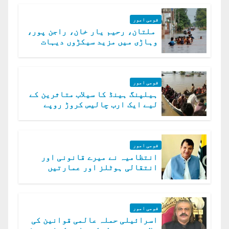
قومی امور
ملتان، رحیم یار خان، راجن پور،
وہاڑی میں مزید سیکڑوں دیہات
ڈوب گئے
قومی امور
ہیلپنگ ہینڈ کا سیلاب متاثرین کے
لیے ایک ارب چالیس کروڑ روپے
امداد کا اعلان
قومی امور
انتظامیہ نے میرے قانونی اور
انتقالی ہوٹلز اور عمارتیں
مسمار کر دیں، ملک صدیق
قومی امور
اسرائیلی حملہ عالمی قوانین کی