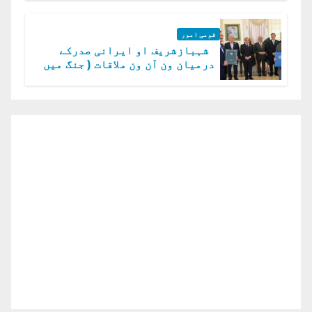
قومی امور
شہبازشریف او ایرانی صدرکے
درمیان ون آن ون ملاقات ( جنگ میں
دو ٹوک حمایت پر اظہار شکریہ)