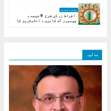
صنعت و تجارت
افراط زر کی شرح 9 فیصد ..
چیمبرز آف کامرس ، انڈسٹریز کا
شرح سود میں کمی کا مطالبہ
عدلیہ