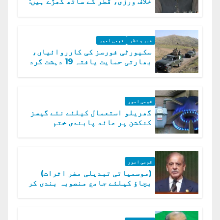
خلاف ورزی، قطر کے ساتھ کھڑے ہیں:
دفتر خارجہ
خبر و نظر
قومی امور
سکیورٹی فورسز کی کارروائیاں،
بھارتی حمایت یافتہ 19 دہشت گرد
ہلاک
قومی امور
گھریلو استعمال کیلئے نئے گیسز
کنکشن پر عائد پابندی ختم
قومی امور
(موسمیاتی تبدیلی مضر اثرات)
بچاؤ کیلئے جامع منصوبہ بندی کر
رہے ہیں: وزیراعظم