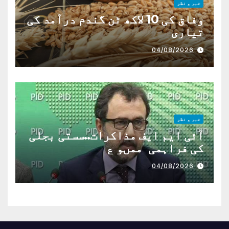
خبر و نظر
وفاق کی 10 لاکھ ٹن گندم درآمد کی
تیاری
04/08/2026
خبر و نظر
آئی ایم ایف مذاکرات..سستی بجلی
کی فراہمی ممںو ع
04/08/2026