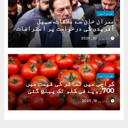
قومی امور
عمران خان سے ملاقات. سہیل
آفریدی کی درخواست پر اعتراضات
دور
اکتوبر 20, 2025
قومی امور
کراچی میں ٹماٹر کی قیمت میں
700روپے فی کلو تک پہنچ گئی
اکتوبر 19, 2025