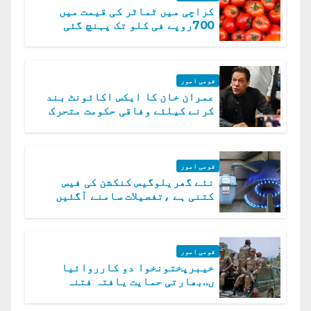
کراچی میں ٹماٹر کی قیمت میں
700روپے فی کلو تک پہنچ گئی
قومی امور
عمران خان کا ایکس اکائونٹ بند
کرنے کیلئے وفاقی حکومت متحرک
قومی امور
نئے گھریلوگیس کنکشن کی فیس
کتنی ہے ،تفصیلات سامنے آگئیں
قومی امور
خیبرپختونخوا دو کارروائیا
ں..بھارتی حمایت یافتہ فتنہ
الخوارج کے 31 دہشت گرد ہلاک