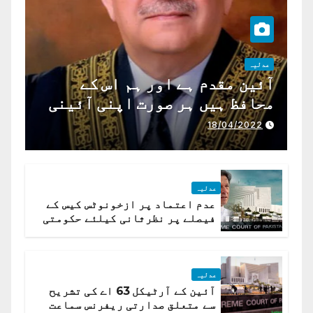
عدلیہ
آئین مقدم ہے اور ہم اس کے
محافظ ہیں ہر صورت اپنی آئینی
ذمہ داری ادا کرینگے ، چیف
18/04/2022
جسٹس پاکستان
عدلیہ
عدم اعتماد پر ازخونوٹس کیس کے
فیصلے پر نظرثانی کیلئے حکومتی
تیار درخواست دائر نہ ہوسکی
عدلیہ
آئین کے آرٹیکل 63 اے کی تشریح
سے متعلق صدارتی ریفرنس سماعت