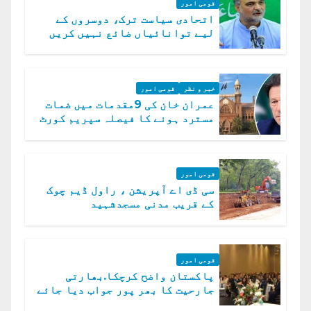
قومی امور
اتحادی سیاست ترک، دوسروں کے
لیے توانائیاں ضائع نہیں کریں
گے، حافظ نعیم الرحمن
خبر و نظر
قومی امور
عمران خان کی 9مقدمات میں ضمات
مسترد ہونے کا فیصلہ سپریم کورٹ
میں چیلنج
قومی امور
سی ڈی اے آپریشن ، راول ڈیم چوک
کے قریب مدنی مسجدشہید
قومی امور
پاکستان واضح کرچکا.بھارتی
جارحیت کا بھر پور جواب دیا جائے
گا.سید عاصم منیر