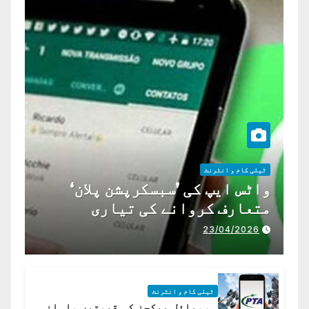
ٹیلی کام و انٹرنٹ
واٹس ایپ کی ’سبسکرپشن پلان‘
متعارف کروانے کی تیاری
23/04/2026
ٹیلی کام و انٹرنٹ
موبائل پیکجز کی قیمتیں ماہانہ