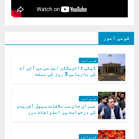
قومی امور
قومی امور
ڈپٹی ڈائریکٹر این سی سی آئی اے
کی بازیابی 3 روز کی مہلت
قومی امور
عمران خان سے ملاقات. سہیل آفریدی
کی درخواست پر اعتراضات دور
قومی امور