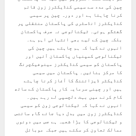
چین کی مدد سے سیمی کنڈیکٹرز زون قائم
کرنا چاہتا ہے اور دورہ چین پر سیمی
کنڈیکٹرز انڈسٹری کی پاکستان منتقلی پر
گفتگو ہوئی۔ ٹیکنالوجی نہ صرف پاکستان
بلکہ چین کے لیے بھی انتہائی اہم ہے۔
انہوں نے کہا کہ ہم چاہتے ہیں چین کی
ٹیکنالوجی کمپنیاں پاکستان آئیں اور
پاکستان کو سیمی کنڈیکٹرز مینوفیکچرنگ
کا مرکز بنائیں۔ پاکستان میں سیمی
کنڈیکٹر ڈیزائننگ کا آغاز کرنا چاہتے
ہیں اور چینی سرمایہ کار پاکستان کے ساتھ
کام کرنے میں بہت دلچسپی لے رہے ہیں۔
انہوں نے کہا کہ ٹیکنالوجی زون کو سیمی
کنڈیکٹرز زون میں بدل دیا جائے گا، سائنس
و ٹیکنالوجی کا بڑا شعبہ ہے جس میں دونوں
ممالک تعاون کر سکتے ہیں جبکہ موبائل