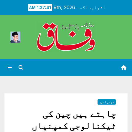
Ski
اتوار. اگست 9th, 2026
1:37:43 AM
t
conten
قومی امور
چاہتے ہیں چین کی
ٹیکنالوجی کمپنیاں