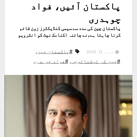
پاکستان آئیں، فواد
چوہدری
پاکستان چین کی مدد سے سیمی کنڈیکٹرز زون قائم
کرنا چاہتا ہے،نے چائنہ اکنامک نیٹ کو انٹرویو
#پاکستان چین
,
فروری 12, 2022
#چین کی ٹیکنالوجی
,
#فواد چوہدری