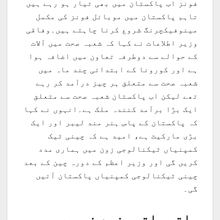
فونز اب پاکستان میں بھی تیار ہو رہے ہیں
تاہم پاکستان میں موبائل فونز کی مکمل
مینوفیکچرنگ شروع کرنا چاہتے ہیں۔وفاقی
وزیر اطلاعات نے کہا کہ شعبہ صحت میں آلات
کے حوالے سے دوطرفہ تعاون میں اضافہ ہوا
ہے اور کورونا کے ابتدائی چند ماہ میں
شعبہ صحت سے متعلق ہر چیز درآمد کر رہے
تھے لیکن اب پاکستان شعبہ صحت سے متعلق
ایک بڑا برآمد کنندہ ملک ہے۔انہوں نے کہا
کہ پاکستان کے پاس ہنر مند لیبر اور ایک
بڑی مارکیٹ ہے، امید ہے کہ چینی ٹیک
کمپنیاں ٹیکنالوجی زون میں ہماری مدد
کریں گی اور وزیر اعظم کے دورہ چین کے بعد
چینی ٹیکنالوجی کمپنیاں پاکستان آئیں
گی۔
ملتی جلتی مزید خبریں