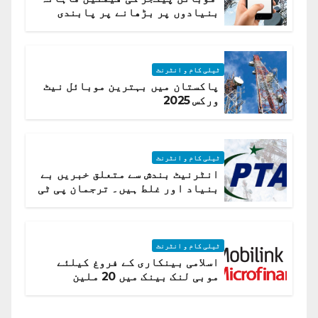
بنیادوں پر بڑھانے پر پابندی
ٹیلی کام و انٹرنٹ
پاکستان میں بہترین موبائل نیٹ
ورکس 2025
ٹیلی کام و انٹرنٹ
انٹرنیٹ بندش سے متعلق خبریں بے
بنیاد اور غلط ہیں۔ ترجمان پی ٹی
اے
ٹیلی کام و انٹرنٹ
اسلامی بینکاری کے فروغ کیلئے
موبی لنک بینک میں 20 ملین
امریکی ڈالر کی سرمایہ کاری