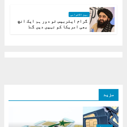
بین الاقوامی
گرام ایئربیس تو دور ہم ایک انچ
بھی امریکا کو نہیں دیں گے:
افغانستان کا دو ٹوک مؤقف
مزید
خبر و نظر