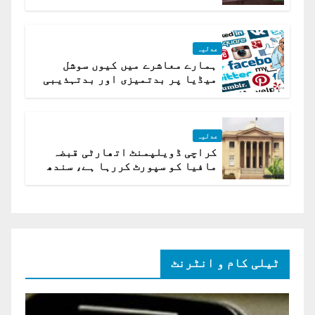
کیلئے مقرر
عدلیہ
ہمارے معاشرے میں کیوں سوشل
میڈیا پر بدتمیزی اور بدتہذیبی
ہے؟ اسلام آباد ہائیکورٹ
عدلیہ
کراچی ڈویلپمنٹ اتھارٹی قبضہ
مافیا کو سپورٹ کررہا ہے، سندھ
ہائی کورٹ برہم
ٹیلی کام و انٹرنٹ