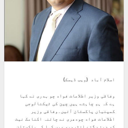
اسلام آباد (ویب ڈیسک)
وفاقی وزیر اطلاعات فواد چو ہدری نے کہا
ہے کہ ہم چاہتے ہیں چین کی ٹیکنالوجی
کمپنیاں پاکستان آئیں۔وفاقی وزیر
اطلاعات فواد چودھری نے چائنہ اکنامک نیٹ
کو دیئے گئے انٹرویو میں کہا کہ پاکستان