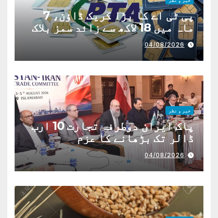
پی ٹی اے کا بڑا کریک ڈاؤن، 7
ماہ میں 18 لاکھ سے زائد سمز بلاک
04/08/2026
خبر و نظر
پاک ایران دوطرفہ تجارت 10 ارب
ڈالر تک بڑھانے کا عزم
04/08/2026