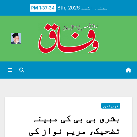
Ski
ہفتہ. اگست 8th, 2026
1:37:35 PM
t
conten
قومی امور
بشری بی بی کی مبینہ
تضحیک، مریم نواز کی