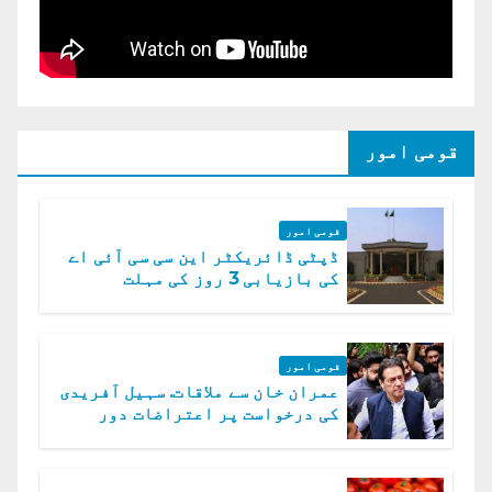
قومی امور
قومی امور
ڈپٹی ڈائریکٹر این سی سی آئی اے
کی بازیابی 3 روز کی مہلت
قومی امور
عمران خان سے ملاقات. سہیل آفریدی
کی درخواست پر اعتراضات دور