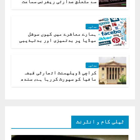
سے متعلق صدارتی ریفرنس سماعت
کیلئے مقرر
عدلیہ
ہمارے معاشرے میں کیوں سوشل
میڈیا پر بدتمیزی اور بدتہذیبی
ہے؟ اسلام آباد ہائیکورٹ
عدلیہ
کراچی ڈویلپمنٹ اتھارٹی قبضہ
مافیا کو سپورٹ کررہا ہے، سندھ
ہائی کورٹ برہم
ٹیلی کام و انٹرنٹ