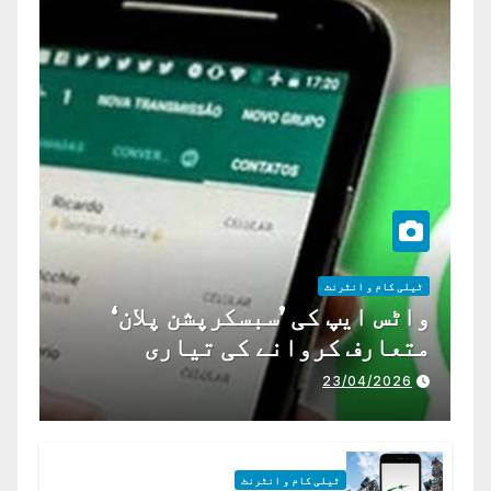
ٹیلی کام و انٹرنٹ
واٹس ایپ کی ’سبسکرپشن پلان‘
متعارف کروانے کی تیاری
23/04/2026
ٹیلی کام و انٹرنٹ