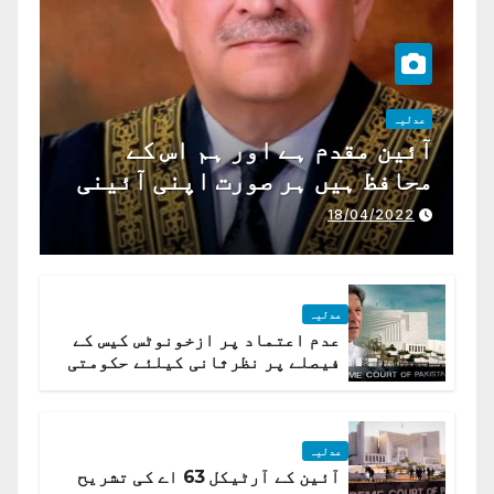
عدلیہ
آئین مقدم ہے اور ہم اس کے
محافظ ہیں ہر صورت اپنی آئینی
ذمہ داری ادا کرینگے ، چیف
18/04/2022
جسٹس پاکستان
عدلیہ
عدم اعتماد پر ازخونوٹس کیس کے
فیصلے پر نظرثانی کیلئے حکومتی
تیار درخواست دائر نہ ہوسکی
عدلیہ
آئین کے آرٹیکل 63 اے کی تشریح