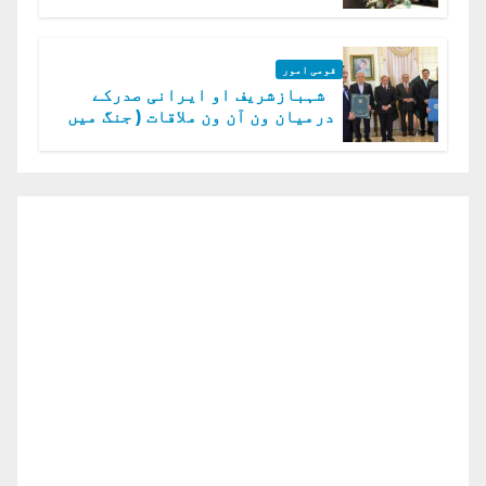
گا.سید عاصم منیر
قومی امور
شہبازشریف او ایرانی صدرکے
درمیان ون آن ون ملاقات ( جنگ میں
دو ٹوک حمایت پر اظہار شکریہ)