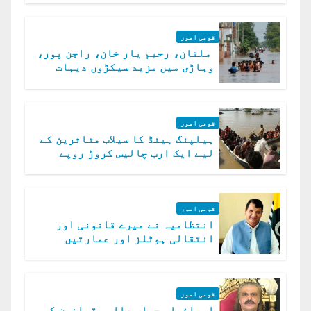
قومی امور
ملتان، رحیم یار خان، راجن پور،
وہاڑی میں مزید سیکڑوں دیہات
ڈوب گئے
قومی امور
ہیلپنگ ہینڈ کا سیلاب متاثرین کے
لیے ایک ارب چالیس کروڑ روپے
امداد کا اعلان
قومی امور
انتظامیہ نے میرے قانونی اور
انتقالی ہوٹلز اور عمارتیں
مسمار کر دیں، ملک صدیق
قومی امور
اسرائیلی حملہ عالمی قوانین کی