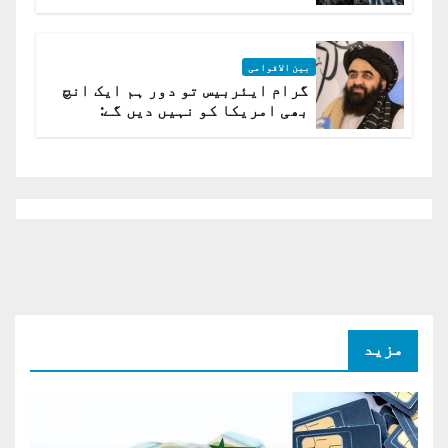
بین الاقوامی
گرام ایئربیس تو دور ہم ایک انچ
بھی امریکا کو نہیں دیں گے:
افغانستان کا دو ٹوک مؤقف
مزید