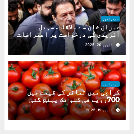
قومی امور
عمران خان سے ملاقات. سہیل
آفریدی کی درخواست پر اعتراضات
دور
اکتوبر 20, 2025
قومی امور
کراچی میں ٹماٹر کی قیمت میں
700روپے فی کلو تک پہنچ گئی
اکتوبر 19, 2025