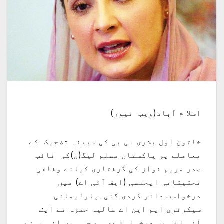
اسلا م آباد(ویب نیوز)
خاتون اول بشری بی بی کی مبینہ تضحیک کے
معاملے پر پاکستان مسلم لیگ(ن)کی نائب
صدر مریم نواز کی گرفتاری کیلئے وفاقی
تحقیقاتی ایجنسی (ایف آئی اے) میں
درخواست دائر کردی گئی۔پارلیمانی
سیکرٹری ایم این اے عالیہ حمزہ نے ایف
آئی اے میں درخواست دی ہے جس میں انہوں نے