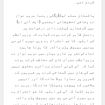
کردی تھی۔
پاکستان مسلم لیگ(ن)کی رہنما مریم نواز
نے وفاقی تحقیقاتی ایجنسی (ایف آئی اے)
میں گرفتاری کیلئے دائر درخواست پر
ردعمل ظاہر کرتے ہوئے کہاہے کہ وزیراعظم
کی اہلیہ کا جو احترام ہے وہی میری آئی سی
یومیں بیہوش پڑی والدہ کا ہونا چاہیے
تھا،ٹوئٹر پر جاری بیان میں مریم نواز نے
وزیراعظم عمران خان کو مخاطب کرتے ہوئے
کہا کہ آپ کوئی آسمان سے اتری مخلوق نہیں
جس کی شان میں گستاخی کرنے پر شہریوں کے
گھروں پر دھاوا بولا جائے گا اور انہیں
سلاخوں کے پیچھے پھینکا جائے گا۔مریم نے
مزید لکھا کہ آپ کی اہلیہ کا جو احترام ہے
وہی میری آئی سی یو میں بیہوش پڑی والدہ
کا ہونا چاہیے تھا،مخالفین کی بہنوں اور