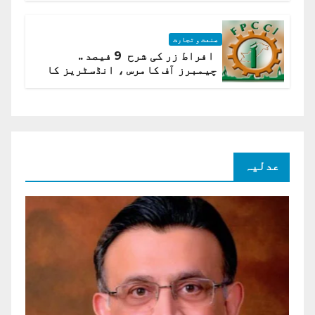
صنعت و تجارت
افراط زر کی شرح 9 فیصد ..
چیمبرز آف کامرس ، انڈسٹریز کا
شرح سود میں کمی کا مطالبہ
عدلیہ