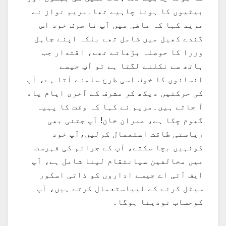
بیٹیوں کا ہونا چاہیے تھا۔مریم نواز نے
مزید کہا کہ ماضی میں آپ نا صرف خود اس
گندے کھیل میں شامل تھے بلکہ اپنے جاہل
وزرا کا حوصلہ بڑھاتے تھے، اقتدار جب
ہاتھ سے نکلنے لگتا ہے تو آپ جیسے
انسانوں کا خوف اسی طرح سامنے آتا ہے، آپ
کی حرکتیں دیکھ کر مشرف کے آخری ایام یاد
آ جاتے ہیں۔مریم نے کہا کہ وقت کا پہیہ
گھوم چکا ہے، عمران خان! آپ جتنی بھی
ریاستی طاقت استعمال کرلیں،آپ خود
کونہیں بچا سکتے، آپ کے جرائم کی فہرست
میں مخالفین سیانتقام لینا شامل ہے، آپ
ایف آئی اے جیسے اداروں کو ذاتی اسکور
سیٹل کرنے کے لییاستعمال کرتے ہیں، آپ
کوحساب تودینا ہوگا۔