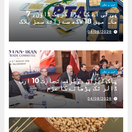
خبر و نظر
پی ٹی اے کا بڑا کریک ڈاؤن، 7
ماہ میں 18 لاکھ سے زائد سمز بلاک
04/08/2026
خبر و نظر
پاک ایران دوطرفہ تجارت 10 ارب
ڈالر تک بڑھانے کا عزم
04/08/2026