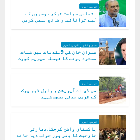
قومی امور
اتحادی سیاست ترک، دوسروں کے
لیے توانائیاں ضائع نہیں کریں
گے، حافظ نعیم الرحمن
خبر و نظر
قومی امور
عمران خان کی 9مقدمات میں ضمات
مسترد ہونے کا فیصلہ سپریم کورٹ
میں چیلنج
قومی امور
سی ڈی اے آپریشن ، راول ڈیم چوک
کے قریب مدنی مسجدشہید
قومی امور
پاکستان واضح کرچکا.بھارتی
جارحیت کا بھر پور جواب دیا جائے