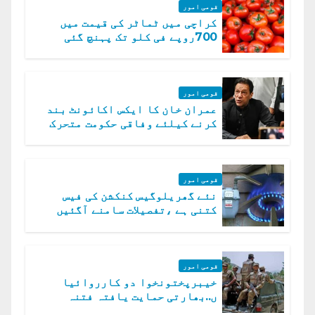
قومی امور
کراچی میں ٹماٹر کی قیمت میں
700روپے فی کلو تک پہنچ گئی
قومی امور
عمران خان کا ایکس اکائونٹ بند
کرنے کیلئے وفاقی حکومت متحرک
قومی امور
نئے گھریلوگیس کنکشن کی فیس
کتنی ہے ،تفصیلات سامنے آگئیں
قومی امور
خیبرپختونخوا دو کارروائیا
ں..بھارتی حمایت یافتہ فتنہ
الخوارج کے 31 دہشت گرد ہلاک