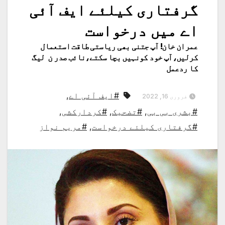
گرفتاری کیلئے ایف آئی
اے میں درخواست
عمران خان! آپ جتنی بھی ریاستی طاقت استعمال
کرلیں،آپ خود کونہیں بچا سکتے،نائب صدر ن لیگ
کا ردعمل
#ایف آئی اے
,
فروری 16, 2022
#بشری بی بی
,
#تضحیک
,
#کردارکشی
,
#گرفتاری کیلئے درخواست
,
#مریم نواز