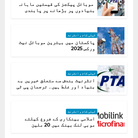
موبائل پیکجز کی قیمتیں ماہانہ
بنیادوں پر بڑھانے پر پابندی
ٹیلی کام و انٹرنٹ
پاکستان میں بہترین موبائل نیٹ
ورکس 2025
ٹیلی کام و انٹرنٹ
انٹرنیٹ بندش سے متعلق خبریں بے
بنیاد اور غلط ہیں۔ ترجمان پی ٹی
اے
ٹیلی کام و انٹرنٹ
اسلامی بینکاری کے فروغ کیلئے
موبی لنک بینک میں 20 ملین
امریکی ڈالر کی سرمایہ کاری