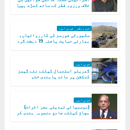
خلاف ورزی، قطر کے ساتھ کھڑے ہیں:
دفتر خارجہ
خبر و نظر
قومی امور
سکیورٹی فورسز کی کارروائیاں،
بھارتی حمایت یافتہ 19 دہشت گرد
ہلاک
قومی امور
گھریلو استعمال کیلئے نئے گیسز
کنکشن پر عائد پابندی ختم
قومی امور
(موسمیاتی تبدیلی مضر اثرات)
بچاؤ کیلئے جامع منصوبہ بندی کر
رہے ہیں: وزیراعظم