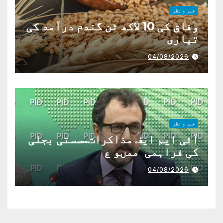
خبر و نظر
وفاق کی 10 لاکھ ٹن گندم درآمد کی
تیاری
04/08/2026
خبر و نظر
آئی ایم ایف مذاکرات..سستی بجلی
کی فراہمی ممںو ع
04/08/2026