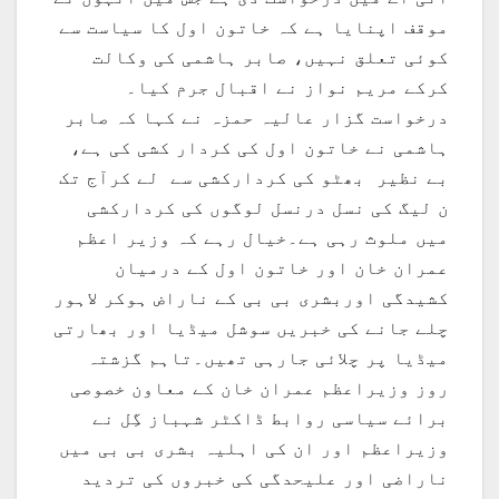
موقف اپنایا ہے کہ خاتون اول کا سیاست سے
کوئی تعلق نہیں، صابر ہاشمی کی وکالت
کرکے مریم نواز نے اقبال جرم کیا۔
درخواست گزار عالیہ حمزہ نے کہا کہ صابر
ہاشمی نے خاتون اول کی کردار کشی کی ہے،
بے نظیر بھٹو کی کردارکشی سے لے کرآج تک
ن لیگ کی نسل درنسل لوگوں کی کردارکشی
میں ملوث رہی ہے۔خیال رہے کہ وزیر اعظم
عمران خان اور خاتون اول کے درمیان
کشیدگی اوربشری بی بی کے ناراض ہوکر لاہور
چلے جانے کی خبریں سوشل میڈیا اور بھارتی
میڈیا پر چلائی جارہی تھیں۔تاہم گزشتہ
روز وزیراعظم عمران خان کے معاون خصوصی
برائے سیاسی روابط ڈاکٹر شہباز گِل نے
وزیراعظم اور ان کی اہلیہ بشری بی بی میں
ناراضی اور علیحدگی کی خبروں کی تردید