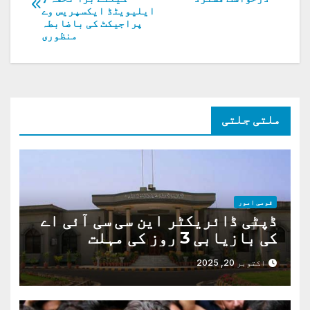
کی
ایلیویٹڈ ایکسپریس وے
پراجیکٹ کی باضابطہ
نیویگیشن
منظوری
ملتی جلتی
قومی امور
ڈپٹی ڈائریکٹر این سی سی آئی اے
کی بازیابی 3 روز کی مہلت
اکتوبر 20, 2025