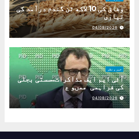
وفاق کی 10 لاکھ ٹن گندم درآمد کی
تیاری
04/08/2026
خبر و نظر
آئی ایم ایف مذاکرات..سستی بجلی
کی فراہمی ممںو ع
04/08/2026