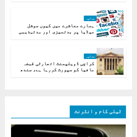
عدلیہ
ہمارے معاشرے میں کیوں سوشل
میڈیا پر بدتمیزی اور بدتہذیبی
ہے؟ اسلام آباد ہائیکورٹ
عدلیہ
کراچی ڈویلپمنٹ اتھارٹی قبضہ
مافیا کو سپورٹ کررہا ہے، سندھ
ہائی کورٹ برہم
ٹیلی کام و انٹرنٹ