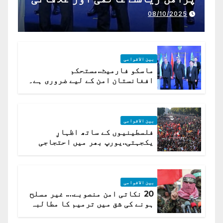
تعاون کے لیے ناگزیر ہے
08/10/2025
بین الاقوامی
ماسکو فارمیٹ..مستحکم
افغانستان امن کے لیے ضروری ہے۔
(روسی وزیرِ خارجہ )
بین الاقوامی
فلسطینیوں کے ساتھ اظہارِ
یکجہتی..یورپ بھر میں احتجاجی
لہر پھیل گئی
بین الاقوامی
20 نکاتی امن منصوبے…. غیر مسلح
ہونے کی شق میں ترمیم کا مطالبہ