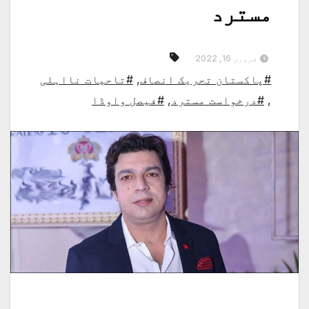
مسترد
فروری 16, 2022
#پاکستان تحریک انصاف
,
#تاحیات نااہلی
,
#درخواست مسترد
,
#فیصل واوڈا