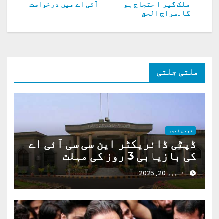
کی
ملک گیر ا حتجاج ہو
آئی اے میں درخواست
گا۔سراج الحق
نیویگیشن
ملتی جلتی
قومی امور
ڈپٹی ڈائریکٹر این سی سی آئی اے
کی بازیابی 3 روز کی مہلت
اکتوبر 20, 2025