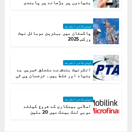
بنیادوں پر بڑھانے پر پابندی
ٹیلی کام و انٹرنٹ
پاکستان میں بہترین موبائل نیٹ
ورکس 2025
ٹیلی کام و انٹرنٹ
انٹرنیٹ بندش سے متعلق خبریں بے
بنیاد اور غلط ہیں۔ ترجمان پی ٹی
اے
ٹیلی کام و انٹرنٹ
اسلامی بینکاری کے فروغ کیلئے
موبی لنک بینک میں 20 ملین
امریکی ڈالر کی سرمایہ کاری