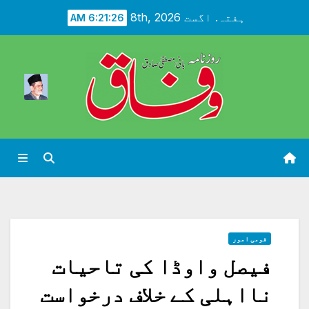
Ski
ہفتہ. اگست 8th, 2026
6:21:28 AM
t
conten
قومی امور
فیصل واوڈا کی تاحیات
نااہلی کے خلاف درخواست