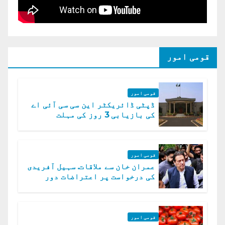
قومی امور
قومی امور
ڈپٹی ڈائریکٹر این سی سی آئی اے
کی بازیابی 3 روز کی مہلت
قومی امور
عمران خان سے ملاقات. سہیل آفریدی
کی درخواست پر اعتراضات دور
قومی امور