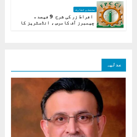
صنعت و تجارت
افراط زر کی شرح 9 فیصد ..
چیمبرز آف کامرس ، انڈسٹریز کا
شرح سود میں کمی کا مطالبہ
عدلیہ