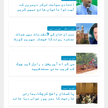
اتحادی سیاست ترک، دوسروں کے
لیے توانائیاں ضائع نہیں کریں
گے، حافظ نعیم الرحمن
خبر و نظر
قومی امور
عمران خان کی 9مقدمات میں ضمات
مسترد ہونے کا فیصلہ سپریم کورٹ
میں چیلنج
قومی امور
سی ڈی اے آپریشن ، راول ڈیم چوک
کے قریب مدنی مسجدشہید
قومی امور
پاکستان واضح کرچکا.بھارتی
جارحیت کا بھر پور جواب دیا جائے
گا.سید عاصم منیر