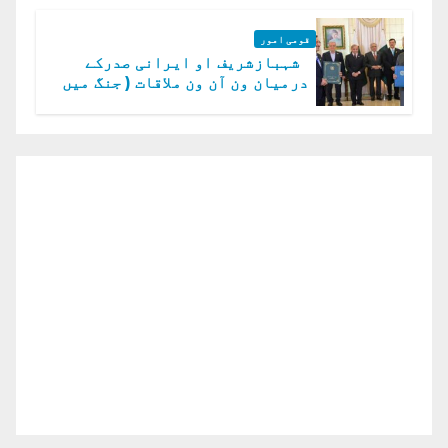
قومی امور
شہبازشریف او ایرانی صدرکے
درمیان ون آن ون ملاقات ( جنگ میں
دو ٹوک حمایت پر اظہار شکریہ)