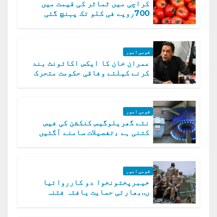
کراچی میں ٹماٹر کی قیمت میں
700روپے فی کلو تک پہنچ گئی
قومی امور
عمران خان کا ایکس اکائونٹ بند
کرنے کیلئے وفاقی حکومت متحرک
قومی امور
نئے گھریلوگیس کنکشن کی فیس
کتنی ہے ،تفصیلات سامنے آگئیں
قومی امور
خیبرپختونخوا دو کارروائیا
ں..بھارتی حمایت یافتہ فتنہ
الخوارج کے 31 دہشت گرد ہلاک