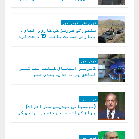
دفتر خارجہ
خبر و نظر
قومی امور
سکیورٹی فورسز کی کارروائیاں،
بھارتی حمایت یافتہ 19 دہشت گرد
ہلاک
قومی امور
گھریلو استعمال کیلئے نئے گیسز
کنکشن پر عائد پابندی ختم
قومی امور
(موسمیاتی تبدیلی مضر اثرات)
بچاؤ کیلئے جامع منصوبہ بندی کر
رہے ہیں: وزیراعظم
قومی امور