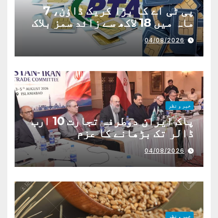
پی ٹی اے کا بڑا کریک ڈاؤن، 7
ماہ میں 18 لاکھ سے زائد سمز بلاک
04/08/2026
خبر و نظر
پاک ایران دوطرفہ تجارت 10 ارب
ڈالر تک بڑھانے کا عزم
04/08/2026
خبر و نظر