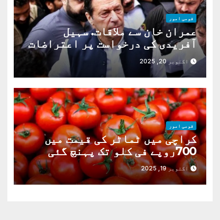
قومی امور
عمران خان سے ملاقات. سہیل
آفریدی کی درخواست پر اعتراضات
دور
اکتوبر 20, 2025
قومی امور
کراچی میں ٹماٹر کی قیمت میں
700روپے فی کلو تک پہنچ گئی
اکتوبر 19, 2025