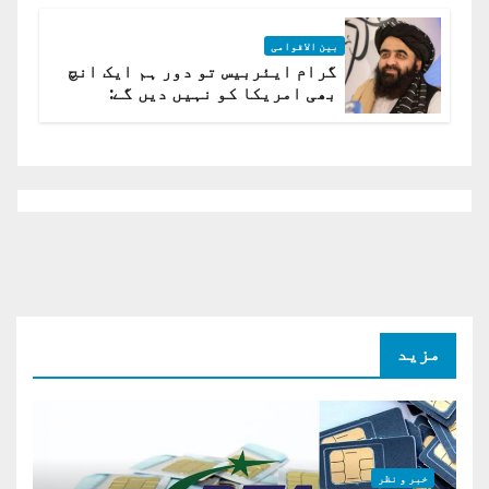
بین الاقوامی
گرام ایئربیس تو دور ہم ایک انچ
بھی امریکا کو نہیں دیں گے:
افغانستان کا دو ٹوک مؤقف
مزید
خبر و نظر