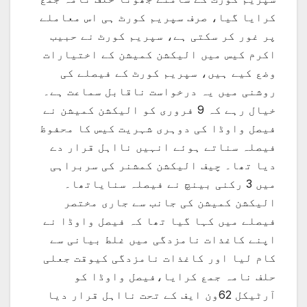
کرایا گیا، صرف سپریم کورٹ ہی اس معاملے
پر غور کر سکتی ہے، سپریم کورٹ نے حبیب
اکرم کیس میں الیکشن کمیشن کے اختیارات
وضع کیے ہیں، سپریم کورٹ کے فیصلے کی
روشنی میں یہ درخواست ناقابل سماعت ہے۔
خیال رہے کہ 9 فروری کو الیکشن کمیشن نے
فیصل واوڈا کی دوہری شہریت کیس کا محفوظ
فیصلہ سناتے ہوئے انہیں نااہل قرار دے
دیا تھا۔ چیف الیکشن کمشنر کی سربراہی
میں 3 رکنی بینچ نے فیصلہ سنایاتھا۔
الیکشن کمیشن کی جانب سے جاری مختصر
فیصلے میں کہا گیا تھا کہ فیصل واوڈا نے
اپنے کاغذات نامزدگی میں غلط بیانی سے
کام لیا اور کاغذات نامزدگی کیوقت جعلی
حلف نامہ جمع کرایا،فیصل واوڈا کو
آرٹیکل 62ون ایف کے تحت نااہل قرار دیا