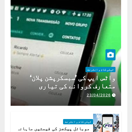
ٹیلی کام و انٹرنٹ
واٹس ایپ کی ’سبسکرپشن پلان‘
متعارف کروانے کی تیاری
23/04/2026
ٹیلی کام و انٹرنٹ
موبائل پیکجز کی قیمتیں ماہانہ