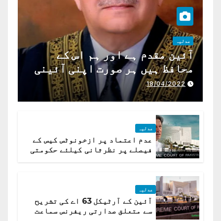
عدلیہ
آئین مقدم ہے اور ہم اس کے
محافظ ہیں ہر صورت اپنی آئینی
ذمہ داری ادا کرینگے ، چیف
18/04/2022
جسٹس پاکستان
عدلیہ
عدم اعتماد پر ازخونوٹس کیس کے
فیصلے پر نظرثانی کیلئے حکومتی
تیار درخواست دائر نہ ہوسکی
عدلیہ
آئین کے آرٹیکل 63 اے کی تشریح
سے متعلق صدارتی ریفرنس سماعت
کیلئے مقرر