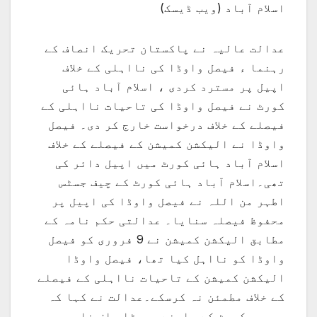
اسلام آباد (ویب ڈیسک)
عدالت عالیہ نے پاکستان تحریک انصاف کے
رہنما ء فیصل واوڈا کی نااہلی کے خلاف
اپیل پر مسترد کردی ، اسلام آباد ہائی
کورٹ نے فیصل واوڈا کی تاحیات نااہلی کے
فیصلے کے خلاف درخواست خارج کر دی۔ فیصل
واوڈا نے الیکشن کمیشن کے فیصلے کے خلاف
اسلام آباد ہائی کورٹ میں اپیل دائر کی
تھی۔اسلام آباد ہائی کورٹ کے چیف جسٹس
اطہر من اللہ نے فیصل واوڈا کی اپیل پر
محفوظ فیصلہ سنایا۔ عدالتی حکم نامہ کے
مطابق الیکشن کمیشن نے 9 فروری کو فیصل
واوڈا کو نااہل کیا تھا، فیصل واوڈا
الیکشن کمیشن کے تاحیات نااہلی کے فیصلے
کے خلاف مطمئن نہ کرسکے۔عدالت نے کہا کہ
سپریم کورٹ کے سامنے جھوٹا حلف نامہ جمع