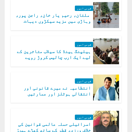
قومی امور
ملتان، رحیم یار خان، راجن پور،
وہاڑی میں مزید سیکڑوں دیہات
ڈوب گئے
قومی امور
ہیلپنگ ہینڈ کا سیلاب متاثرین کے
لیے ایک ارب چالیس کروڑ روپے
امداد کا اعلان
قومی امور
انتظامیہ نے میرے قانونی اور
انتقالی ہوٹلز اور عمارتیں
مسمار کر دیں، ملک صدیق
قومی امور
اسرائیلی حملہ عالمی قوانین کی
خلاف ورزی، قطر کے ساتھ کھڑے ہیں: