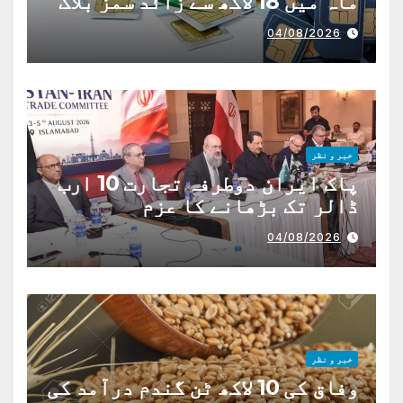
ماہ میں 18 لاکھ سے زائد سمز بلاک
04/08/2026
خبر و نظر
پاک ایران دوطرفہ تجارت 10 ارب
ڈالر تک بڑھانے کا عزم
04/08/2026
خبر و نظر
وفاق کی 10 لاکھ ٹن گندم درآمد کی