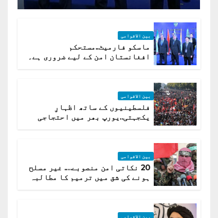
بین الاقوامی
ماسکو فارمیٹ..مستحکم
افغانستان امن کے لیے ضروری ہے۔
(روسی وزیرِ خارجہ )
بین الاقوامی
فلسطینیوں کے ساتھ اظہارِ
یکجہتی..یورپ بھر میں احتجاجی
لہر پھیل گئی
بین الاقوامی
20 نکاتی امن منصوبے…. غیر مسلح
ہونے کی شق میں ترمیم کا مطالبہ
بین الاقوامی