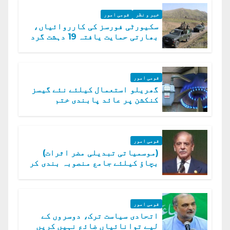
خبر و نظر
قومی امور
سکیورٹی فورسز کی کارروائیاں،
بھارتی حمایت یافتہ 19 دہشت گرد
ہلاک
قومی امور
گھریلو استعمال کیلئے نئے گیسز
کنکشن پر عائد پابندی ختم
قومی امور
(موسمیاتی تبدیلی مضر اثرات)
بچاؤ کیلئے جامع منصوبہ بندی کر
رہے ہیں: وزیراعظم
قومی امور
اتحادی سیاست ترک، دوسروں کے
لیے توانائیاں ضائع نہیں کریں