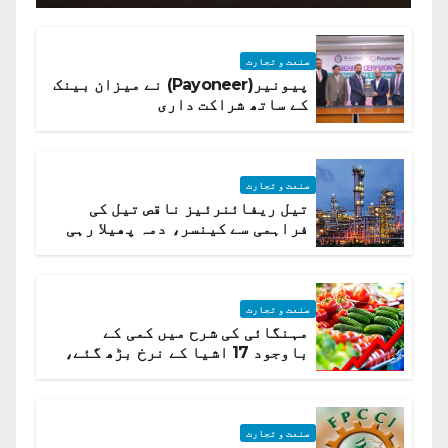
صنعت و تجارت
پیونیر(Payoneer) نے میزان بینک
کے ساتھ شراکت داری
صنعت و تجارت
تیل ریفائنرئیز ناقص تیل کی
فراہمی سے کینسر، دمہ پھیلا رہی
ہیں قائمہ کمیٹی میں انکشاف
صنعت و تجارت
مہنگائی کی شرح میں کمی کے
باوجود 17 اشیا کے نرخ بڑھ گئے،
ادارہ شماریات
صنعت و تجارت