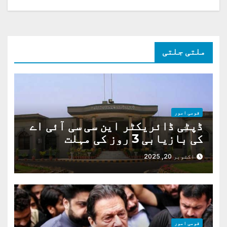
ملتی جلتی
قومی امور
ڈپٹی ڈائریکٹر این سی سی آئی اے
کی بازیابی 3 روز کی مہلت
اکتوبر 20, 2025
قومی امور