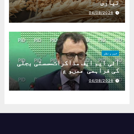
تیاری
04/08/2026
خبر و نظر
آئی ایم ایف مذاکرات..سستی بجلی
کی فراہمی ممںو ع
04/08/2026