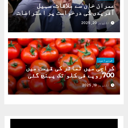
عمران خان سے ملاقات. سہیل
آفریدی کی درخواست پر اعتراضات
دور
اکتوبر 20, 2025
قومی امور
کراچی میں ٹماٹر کی قیمت میں
700روپے فی کلو تک پہنچ گئی
اکتوبر 19, 2025