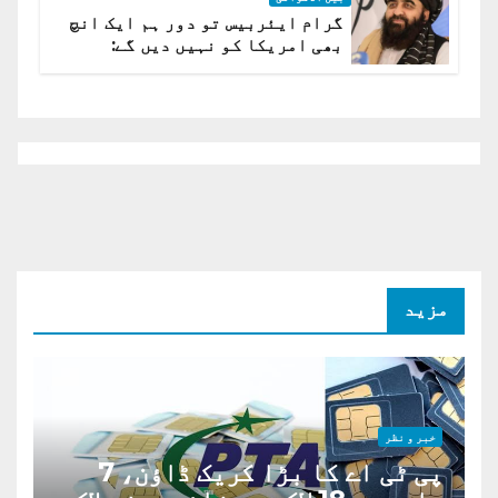
گرام ایئربیس تو دور ہم ایک انچ
بھی امریکا کو نہیں دیں گے:
افغانستان کا دو ٹوک مؤقف
مزید
خبر و نظر
پی ٹی اے کا بڑا کریک ڈاؤن، 7