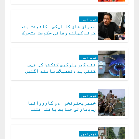
قومی امور
عمران خان کا ایکس اکائونٹ بند
کرنے کیلئے وفاقی حکومت متحرک
قومی امور
نئے گھریلوگیس کنکشن کی فیس
کتنی ہے ،تفصیلات سامنے آگئیں
قومی امور
خیبرپختونخوا دو کارروائیا
ں..بھارتی حمایت یافتہ فتنہ
الخوارج کے 31 دہشت گرد ہلاک
قومی امور