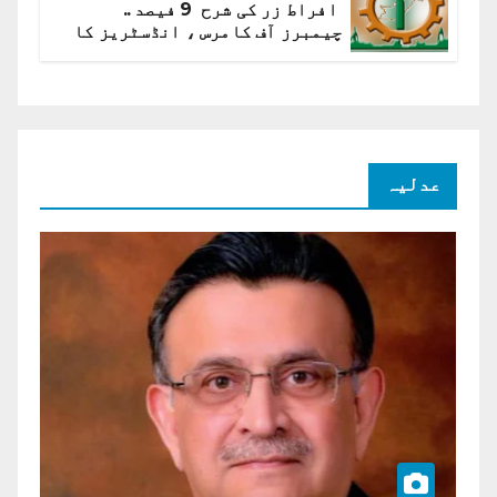
افراط زر کی شرح 9 فیصد ..
چیمبرز آف کامرس ، انڈسٹریز کا
شرح سود میں کمی کا مطالبہ
عدلیہ