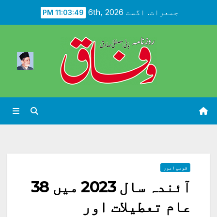
Ski
جمعرات. اگست 6th, 2026
11:03:51 PM
t
conten
قومی امور
آئندہ سال 2023 میں 38
عام تعطیلات اور