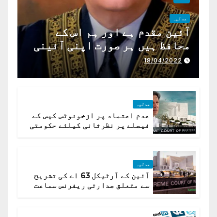
عدلیہ
آئین مقدم ہے اور ہم اس کے
محافظ ہیں ہر صورت اپنی آئینی
ذمہ داری ادا کرینگے ، چیف
18/04/2022
جسٹس پاکستان
عدلیہ
عدم اعتماد پر ازخونوٹس کیس کے
فیصلے پر نظرثانی کیلئے حکومتی
تیار درخواست دائر نہ ہوسکی
عدلیہ
آئین کے آرٹیکل 63 اے کی تشریح
سے متعلق صدارتی ریفرنس سماعت
کیلئے مقرر