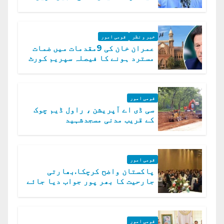
گے، حافظ نعیم الرحمن
خبر و نظر
قومی امور
عمران خان کی 9مقدمات میں ضمات
مسترد ہونے کا فیصلہ سپریم کورٹ
میں چیلنج
قومی امور
سی ڈی اے آپریشن ، راول ڈیم چوک
کے قریب مدنی مسجدشہید
قومی امور
پاکستان واضح کرچکا.بھارتی
جارحیت کا بھر پور جواب دیا جائے
گا.سید عاصم منیر
قومی امور