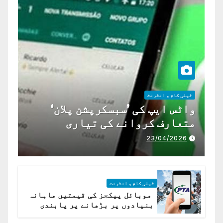
ٹیلی کام و انٹرنٹ
واٹس ایپ کی ’سبسکرپشن پلان‘
متعارف کروانے کی تیاری
23/04/2026
ٹیلی کام و انٹرنٹ
موبائل پیکجز کی قیمتیں ماہانہ
بنیادوں پر بڑھانے پر پابندی