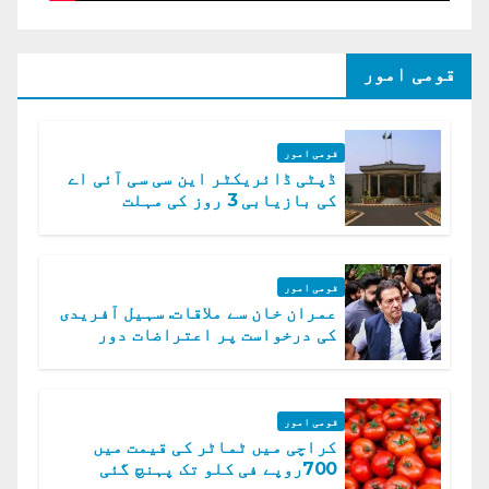
قومی امور
قومی امور
ڈپٹی ڈائریکٹر این سی سی آئی اے
کی بازیابی 3 روز کی مہلت
قومی امور
عمران خان سے ملاقات. سہیل آفریدی
کی درخواست پر اعتراضات دور
قومی امور
کراچی میں ٹماٹر کی قیمت میں
700روپے فی کلو تک پہنچ گئی