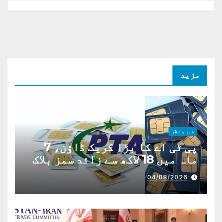
مزید
خبر و نظر
پی ٹی اے کا بڑا کریک ڈاؤن، 7
ماہ میں 18 لاکھ سے زائد سمز بلاک
04/08/2026