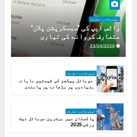
ٹیلی کام و انٹرنٹ
واٹس ایپ کی ’سبسکرپشن پلان‘
متعارف کروانے کی تیاری
23/04/2026
ٹیلی کام و انٹرنٹ
موبائل پیکجز کی قیمتیں ماہانہ
بنیادوں پر بڑھانے پر پابندی
ٹیلی کام و انٹرنٹ
پاکستان میں بہترین موبائل نیٹ
ورکس 2025