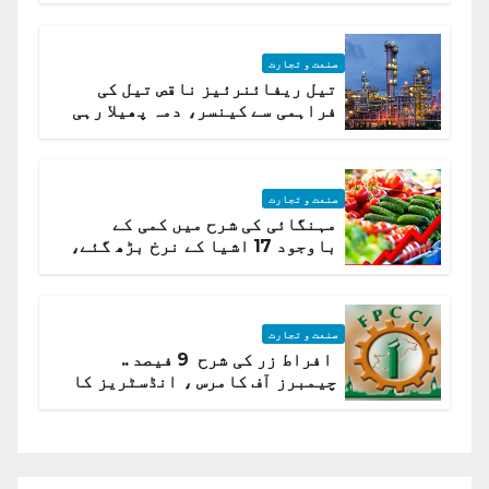
صنعت و تجارت
تیل ریفائنرئیز ناقص تیل کی
فراہمی سے کینسر، دمہ پھیلا رہی
ہیں قائمہ کمیٹی میں انکشاف
صنعت و تجارت
مہنگائی کی شرح میں کمی کے
باوجود 17 اشیا کے نرخ بڑھ گئے،
ادارہ شماریات
صنعت و تجارت
افراط زر کی شرح 9 فیصد ..
چیمبرز آف کامرس ، انڈسٹریز کا
شرح سود میں کمی کا مطالبہ