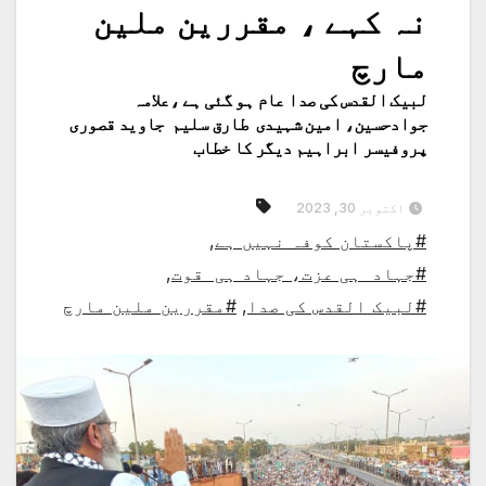
نہ کہے ، مقررین ملین
مارچ
لبیک القدس کی صدا عام ہو گئی ہے ،علامہ
جوادحسین، امین شہیدی طارق سلیم جاوید قصوری
پروفیسر ابراہیم دیگر کا خطاب
اکتوبر 30, 2023
#پاکستان کوفہ نہیں ہے
,
#جہاد ہی عزت، جہاد ہی قوت
,
#لبیک القدس کی صدا
,
#مقررین ملین مارچ