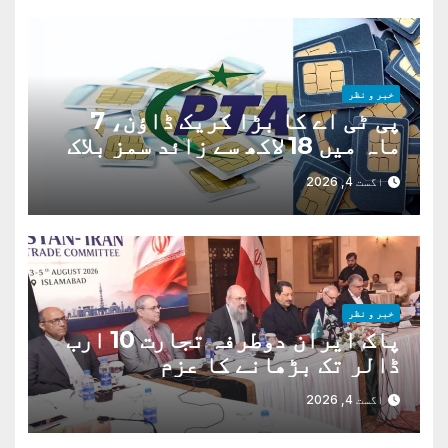
خبر و نظر
پی ٹی اے کا بڑا کریک ڈاؤن، 7
ماہ میں 18 لاکھ سے زائد سمز بلاک
اگست 4, 2026
خبر و نظر
پاک ایران دوطرفہ تجارت 10 ارب
ڈالر تک بڑھانے کا عزم
اگست 4, 2026