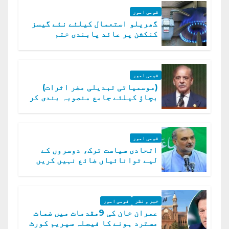
قومی امور
گھریلو استعمال کیلئے نئے گیسز
کنکشن پر عائد پابندی ختم
قومی امور
(موسمیاتی تبدیلی مضر اثرات)
بچاؤ کیلئے جامع منصوبہ بندی کر
رہے ہیں: وزیراعظم
قومی امور
اتحادی سیاست ترک، دوسروں کے
لیے توانائیاں ضائع نہیں کریں
گے، حافظ نعیم الرحمن
خبر و نظر
قومی امور
عمران خان کی 9مقدمات میں ضمات
مسترد ہونے کا فیصلہ سپریم کورٹ