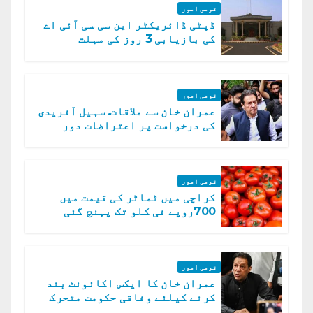
قومی امور
ڈپٹی ڈائریکٹر این سی سی آئی اے
کی بازیابی 3 روز کی مہلت
قومی امور
عمران خان سے ملاقات. سہیل آفریدی
کی درخواست پر اعتراضات دور
قومی امور
کراچی میں ٹماٹر کی قیمت میں
700روپے فی کلو تک پہنچ گئی
قومی امور
عمران خان کا ایکس اکائونٹ بند
کرنے کیلئے وفاقی حکومت متحرک