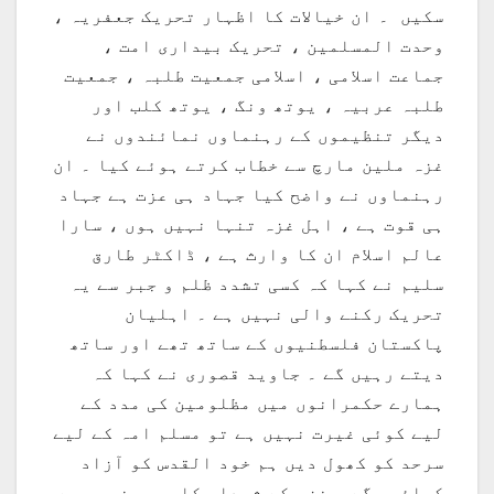
سکیں ۔ ان خیالات کا اظہار تحریک جعفریہ ،
وحدت المسلمین ، تحریک بیداری امت ،
جماعت اسلامی ، اسلامی جمعیت طلبہ ، جمعیت
طلبہ عربیہ ، یوتھ ونگ ، یوتھ کلب اور
دیگر تنظیموں کے رہنماوں نمائندوں نے
غزہ ملین مارچ سے خطاب کرتے ہوئے کیا ۔ ان
رہنماوں نے واضح کیا جہاد ہی عزت ہے جہاد
ہی قوت ہے ، اہل غزہ تنہا نہیں ہوں ، سارا
عالم اسلام ان کا وارث ہے ، ڈاکٹر طارق
سلیم نے کہا کہ کسی تشدد ظلم و جبر سے یہ
تحریک رکنے والی نہیں ہے ۔ اہلیان
پاکستان فلسطنیوں کے ساتھ تھے اور ساتھ
دیتے رہیں گے ۔ جاوید قصوری نے کہا کہ
ہمارے حکمرانوں میں مظلومین کی مدد کے
لیے کوئی غیرت نہیں ہے تو مسلم امہ کے لیے
سرحد کو کھول دیں ہم خود القدس کو آزاد
کرائیں گے ۔ غزہ کے شہداء کا صیہونیوں سے