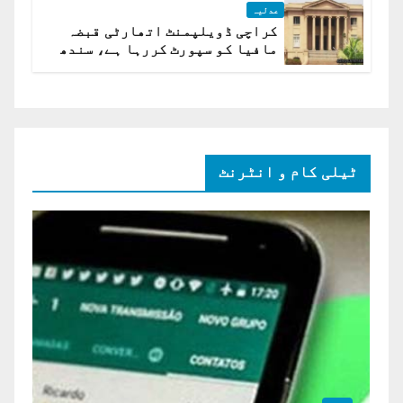
عدلیہ
کراچی ڈویلپمنٹ اتھارٹی قبضہ
مافیا کو سپورٹ کررہا ہے، سندھ
ہائی کورٹ برہم
ٹیلی کام و انٹرنٹ