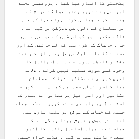
یکجہتی کا اظہار کیا گیا ۔ پروفیسر محمد
ابراہیم نے خیبر پختونخوا کے عوام کے
جذبات کی ترجمانی کرتے ہوئے کہا کہ غزہ
ہر مسلمان کے دلوں کی دھڑکن بن گیا ہے ۔
ظالم حکمرانوں کو اس طرح کے عوامی مارچ
خس و خاشاک کی طرح بہا کر لے جائیں گے اور
مسئلے کا واحد ایک ہی حل یعنی آزاد و خود
مختار فلسطینی ریاست ہے ۔ اسرائیل کا
وجود کسی صورت تسلیم نہیں کرتے ۔ علامہ
امین شہیدی نے مطالبہ کیا کہ مسلمان
ممالک اسرائیلی سفیروں کو اپنے ملکوں سے
نکالیں اور اسرائیل پر فضائی حد بندی کا
استعمال پر پابندی عائد کریں ۔ علامہ جواد
حسین کے خطاب کے موقع پر ملین مارچ میں
انتہائی جوش و خروش پیدا ہو گیا جبکہ
حماس کے سربراہ اساعیل ہانیہ کا آڈیو
پیغام پڑھکر سنایا گیا ۔ علامہ جواد حسین