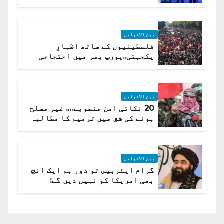
(روسی وزیرِ خارجہ )
بین الاقوامی
فلسطینیوں کے ساتھ اظہارِ
یکجہتی..یورپ بھر میں احتجاجی
لہر پھیل گئی
بین الاقوامی
20 نکاتی امن منصوبے…. غیر مسلح
ہونے کی شق میں ترمیم کا مطالبہ
بین الاقوامی
گرام ایئربیس تو دور ہم ایک انچ
بھی امریکا کو نہیں دیں گے:
افغانستان کا دو ٹوک مؤقف