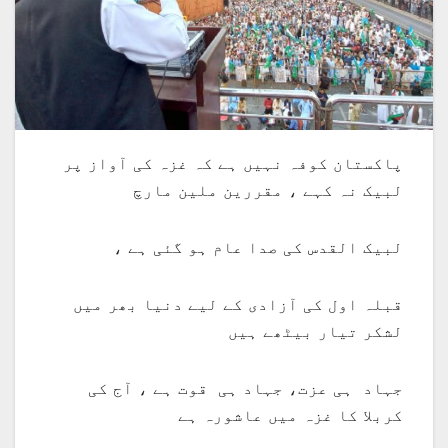
پاکستان کوفہ نہیں ہے کہ غزہ کی آواز پر
لبیک نہ کہے ، مقررین ملین مارچ
لبیک القدس کی صدا عام ہو گئی ہے ،
قبلہ اول کی آزادی کے لیے دنیا بھر میں
لشکر تیار بیٹھے ہیں
جہاد ہی عزت، جہاد ہی قوت ہے ، آج کی
کربلا کا غزہ میں عاشورہ ہے