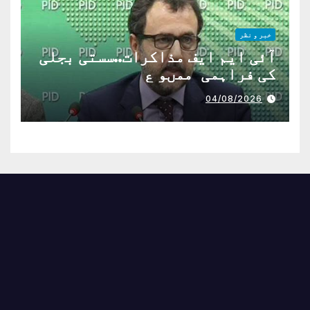
خبر و نظر
آئی ایم ایف مذاکرات..سستی بجلی
کی فراہمی ممںو ع
04/08/2026