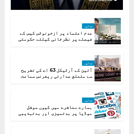
جسٹس پاکستان
عدلیہ
عدم اعتماد پر ازخونوٹس کیس کے
فیصلے پر نظرثانی کیلئے حکومتی
تیار درخواست دائر نہ ہوسکی
عدلیہ
آئین کے آرٹیکل 63 اے کی تشریح
سے متعلق صدارتی ریفرنس سماعت
کیلئے مقرر
عدلیہ
ہمارے معاشرے میں کیوں سوشل
میڈیا پر بدتمیزی اور بدتہذیبی
ہے؟ اسلام آباد ہائیکورٹ