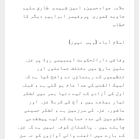
علامہ جوادحسین، امین شہیدی طارق سلیم
جاوید قصوری پروفیسر ابراہیم دیگر کا
خطاب
اسلام آباد (ویب نیوز)
وفاقی دارالحکومت ایمبیسی روڈ پر غزہ
ملین مارچ میں مختلف جماعتوں اور
تنظیموں کے رہنماؤں نے واضح کیا ہے کہ
لبیک القدس کی صدا عام ہو گئی ہے ، قبلہ
اول کی آزادی کے لیے دنیا بھر میں لشکر
تیار بیٹھے ہیں ، آج کی کربلا غزہ اور
عاشورہ غزہ کی سرزمین ہے ، لشکر حسینی
مظلومین کی مدد حمایت کے لیے پیشقدمی
چاہتے ہیں ۔ پاکستان کوفہ نہیں ہے کہ غزہ
کے بارے میں اٹھنے والی آوازوں کو نہ سن