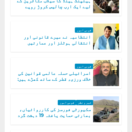
ہیلپنگ ہینڈ کا سیلاب متاثرین کے
لیے ایک ارب چالیس کروڑ روپے
امداد کا اعلان
قومی امور
انتظامیہ نے میرے قانونی اور
انتقالی ہوٹلز اور عمارتیں
مسمار کر دیں، ملک صدیق
قومی امور
اسرائیلی حملہ عالمی قوانین کی
خلاف ورزی، قطر کے ساتھ کھڑے ہیں:
دفتر خارجہ
خبر و نظر
قومی امور
سکیورٹی فورسز کی کارروائیاں،
بھارتی حمایت یافتہ 19 دہشت گرد
ہلاک