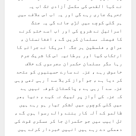
نے کہا القدس کی مکمل آزادی تک اب یہ
تحریک جاری رہے گی اور یہ اب اس علاقے میں
ہر گلی کوچے میں لڑی جائے گی یہ جنگ
اسرائیل نے شروع کی اور اب اسے ختم کرنے
کا فیصلہ مسلمان کریں گے ، افغانستان ،
عراق ، فلسطین ہر جگہ امریکا نے جرائم کا
ارتکاب کیا اور برطانیہ اس کا شریک جرم
رہا مگر مسلمان حکمران مجرموں کے خلاف
خاموش رہے ، غزہ نے سارے حسینیوں کو متحد
کر دیا ہے ، جو آواز کربلا سے آ رہی تھی وہی
غزہ سے آ رہی ہے ، پاکستان کوفہ نہیں ہے
کہ غزہ کی آواز پر لبیک نہ کہے ، دنیا بھر
میں گلی کوچوں میں لشکر تیار ہو رہے ہیں
ظالمو کے آلہ کار بننے والے رسوا ہوں گے ،
تل ابیب میں جو حکمران جا کر عسکری قوت کی
دھمکی دے رہے ہیں انہیں خبردار کرتے ہیں