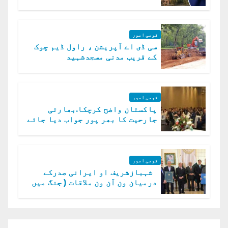
میں چیلنج
قومی امور
سی ڈی اے آپریشن ، راول ڈیم چوک
کے قریب مدنی مسجدشہید
قومی امور
پاکستان واضح کرچکا.بھارتی
جارحیت کا بھر پور جواب دیا جائے
گا.سید عاصم منیر
قومی امور
شہبازشریف او ایرانی صدرکے
درمیان ون آن ون ملاقات ( جنگ میں
دو ٹوک حمایت پر اظہار شکریہ)