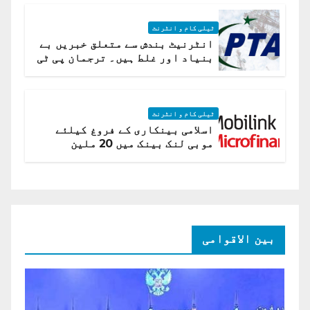
ٹیلی کام و انٹرنٹ
انٹرنیٹ بندش سے متعلق خبریں بے
بنیاد اور غلط ہیں۔ ترجمان پی ٹی
اے
ٹیلی کام و انٹرنٹ
اسلامی بینکاری کے فروغ کیلئے
موبی لنک بینک میں 20 ملین
امریکی ڈالر کی سرمایہ کاری
بین الاقوامی