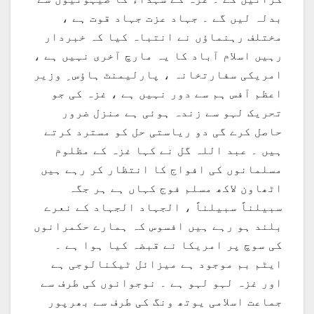
بدلہ لیں گے ۔ جہاد عزت جہاد قوت ہے ،
مختلف رہنماؤں نے انتباہ کیا کہ خبردار
رہیں اسلام آباد کا یہ مارچ آخری نہیں ہے ،
امریکی سفارتخانہ ، پارلیمنٹ ہاؤس ِ وزیر
اعظم آفس ہم سے دور نہیں ہے ، غزہ کی جو
تحریک لہو سے زندہ ہوئی ہے منزل ضرور
حاصل کرے گی دو ریاستی حل کو مسترد کرتے
ہیں ۔ عبد اللہ گل نے کہا غزہ کے مظلوم
مسلمانوں کی افواج کا انتظار کر رہے ہیں
اٹھاون لاکھ مسلم فوج کہاں ہے ہر جگہ
سبیلناً سبیلناً ، الجہاد الجہاد کے نعرے
بلند ہو رہے ہیں افسوس کہ ہمارے حکمرانوں
کی سوچ پر امریکا نے قبضہ کیا ہوا ہے ۔
ایٹم بم موجود ہے میزائل ٹیکنالوجی ہے
اور غزہ لہو لہو ہے ۔ نوجوانوں کی طرف سے
جماعت اسلامی یوتھ ونگ کی طرف سے بھرپور