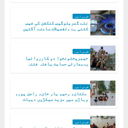
قومی امور
نئے گھریلوگیس کنکشن کی فیس
کتنی ہے ،تفصیلات سامنے آگئیں
قومی امور
خیبرپختونخوا دو کارروائیا
ں..بھارتی حمایت یافتہ فتنہ
الخوارج کے 31 دہشت گرد ہلاک
قومی امور
ملتان، رحیم یار خان، راجن پور،
وہاڑی میں مزید سیکڑوں دیہات
ڈوب گئے
قومی امور