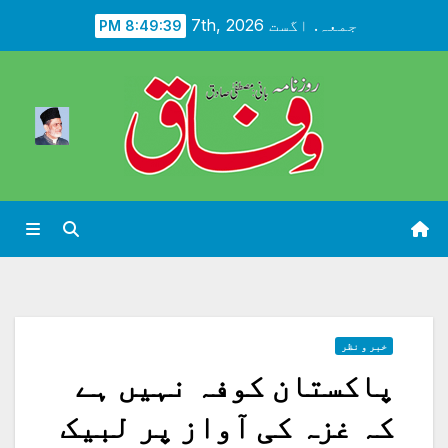
Ski
جمعہ. اگست 7th, 2026
8:49:41 PM
t
conten
خبر و نظر
پاکستان کوفہ نہیں ہے
کہ غزہ کی آواز پر لبیک