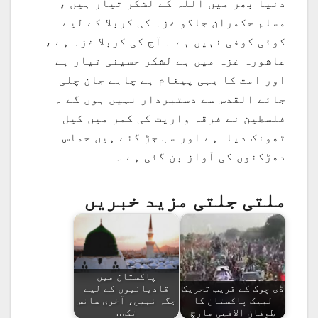
دنیا بھر میں اللہ کے لشکر تیار ہیں ،
مسلم حکمران جاگو غزہ کی کربلا کے لیے
کوئی کوفی نہیں ہے ۔ آج کی کربلا غزہ ہے ،
عاشورہ غزہ میں ہے لشکر حسینی تیار ہے
اور امت کا یہی پیغام ہے چاہے جان چلی
جائے القدس سے دستبردار نہیں ہوں گے ۔
فلسطین نے فرقہ واریت کی کمر میں کیل
ٹھونک دیا ہے اور سب جڑ گئے ہیں حماس
دھڑکنوں کی آواز بن گئی ہے ۔
ملتی جلتی مزید خبریں
پاکستان میں
ڈی چوک کے قریب تحریک
قادیانیوں کے لیے
لبیک پاکستان کا
جگہ نہیں، آخری سانس
طوفان الاقصی مارچ
تک…